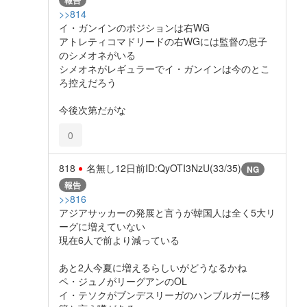
報告
>>814
イ・ガンインのポジションは右WG
アトレティコマドリードの右WGには監督の息子
のシメオネがいる
シメオネがレギュラーでイ・ガンインは今のとこ
ろ控えだろう
今後次第だがな
0
818
名無し
12日前
ID:QyOTI3NzU(33/35)
NG
報告
>>816
アジアサッカーの発展と言うが韓国人は全く5大リ
ーグに増えていない
現在6人で前より減っている
あと2人今夏に増えるらしいがどうなるかね
ペ・ジュノがリーグアンのOL
イ・テソクがブンデスリーガのハンブルガーに移