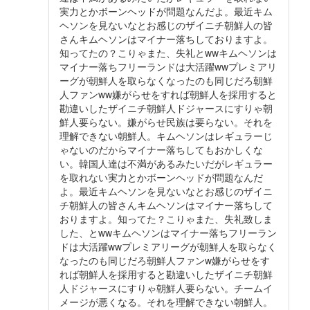
実力とかボーンヘッドが問題なんだよ。最近キム
ヘソンを見ないなとお感じのザイニチ朝鮮人の皆
さんキムヘソンはマイナー落ちしておりますよ。
知ってたの？こりゃまた、失礼とwwキムヘソンは
マイナー落ちフリーランドは大活躍wwプレミアリ
ーグが朝鮮人を取らなくなったのも同じだろ朝鮮
人ファンww嫌がらせをすれば朝鮮人を採用すると
勘違いしたザイニチ朝鮮人ドジャースにすりゃ朝
鮮人要らない。嫌がらせ民族は要らない。それを
理解できない朝鮮人。キムヘソンはレギュラーじ
ゃないのだからマイナー落ちしてもおかしくな
い。韓国人達は不満があるみたいだがレギュラー
を取れない実力とかボーンヘッドが問題なんだ
よ。最近キムヘソンを見ないなとお感じのザイニ
チ朝鮮人の皆さんキムヘソンはマイナー落ちして
おりますよ。知ってた？こりゃまた、失礼致しま
した、とwwキムヘソンはマイナー落ちフリーラン
ドは大活躍wwプレミアリーグが朝鮮人を取らなく
なったのも同じだろ朝鮮人ファンw嫌がらせをす
れば朝鮮人を採用すると勘違いしたザイニチ朝鮮
人ドジャースにすりゃ朝鮮人要らない。チームイ
メージが悪くなる。それを理解できない朝鮮人。