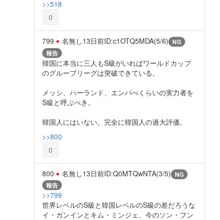
>>518
0
799
名無し
13日前
ID:c1OTQ5MDA(5/6)
NG
報告
韓国に本当に三人もS級がいればワールドカップ
のグループリーグは突破できている。
メッシ、ハーランド、エンパべくらいの実力者を
S級と呼ぶべき。
韓国人にはいない。完全に韓国人の過大評価。
>>800
0
800
名無し
13日前
ID:Q0MTQwNTA(3/5)
NG
報告
>>799
世界レベルのS級と韓国レベルのS級の差だろうな
イ・ガンインとキム・ミンジェ、今のソン・フン