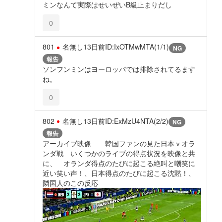
ミンなんて実際はせいぜいB級止まりだし
0
801
名無し
13日前
ID:IxOTMwMTA(1/1)
NG
報告
ソンフンミンはヨーロッパでは排除されてるます
ね。
0
802
名無し
13日前
ID:ExMzU4NTA(2/2)
NG
報告
アーカイブ映像 韓国ファンの見た日本ｖオラ
ンダ戦 いくつかのライブの得点状況を映像と共
に、 オランダ得点のたびに起こる絶叫と嘲笑に
近い笑い声！、日本得点のたびに起こる沈黙！、
隣国人のこの反応