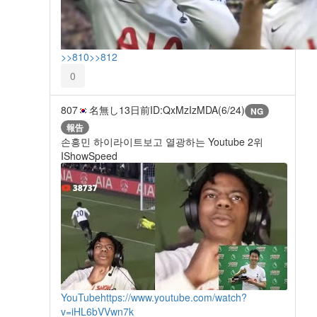
>>810
>>812
0
807
名無し
13日前
ID:QxMzIzMDA(6/24)
NG
報告
손흥민 하이라이트보고 열광하는 Youtube 2위
IShowSpeed
YouTube
https://www.youtube.com/watch?
v=iHL6bVVwn7k