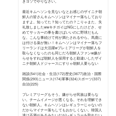
きヨソでやりなさい。
最近キムヘソンを見ないなとお感じのザイニチ朝
鮮人の皆さんキムヘソンはマイナー落ちしており
ますよ。知ってた？知ってたの？こりゃまた、失
礼致しましたwwキチガイはNGにしたけどさ、せ
めてサッカーの事を書けばいいのに野球だもん
な。こんな事続けて何が満たされるやら。馬鹿に
は付ける薬が無い！キムヘソンはマイナー落ちフ
リーランドは大活躍wプレミアリーグが朝鮮人を
取らなくなったのも同じだろ朝鮮人ファンw嫌が
らせをすれば朝鮮人を採用すると勘違いしたザイ
ニチ朝鮮人ドジャースにすりゃ朝鮮人要らない
雑談(541)社会・生活(172)歴史(3677)政治・国際
関係(293)ニュース(174)軍事(324)スポーツ(337)
自治(225)
プレミアリーグもそう。嫌がらせ民族は要らな
い。チームイメージが悪くなる。それを理解でき
ない朝鮮人。キムヘソンはレギュラーじゃないの
だからマイナー落ちしてもおかしくない。韓国人
達は不満があるみたいだがレギュラーを取れない