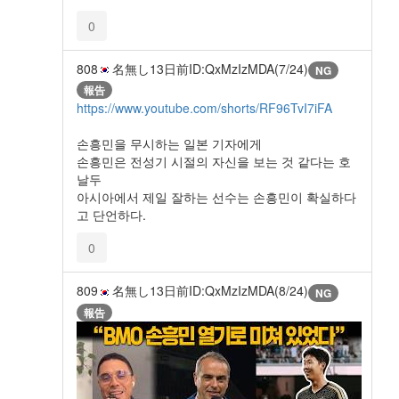
0
808
名無し
13日前
ID:QxMzIzMDA(7/24)
NG
報告
https://www.youtube.com/shorts/RF96TvI7iFA
손흥민을 무시하는 일본 기자에게
손흥민은 전성기 시절의 자신을 보는 것 같다는 호
날두
아시아에서 제일 잘하는 선수는 손흥민이 확실하다
고 단언하다.
0
809
名無し
13日前
ID:QxMzIzMDA(8/24)
NG
報告