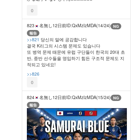
0
823
名無し
12日前
ID:QxMzIzMDA(14/24)
NG
報告
>>821
당신의 말에 공감합니다
결국 K리그의 시스템 문제도 있습니다
또 병역 문제 때문에 유럽 구단들이 한국의 20대 초
반, 중반 선수들을 영입하기 힘든 구조적 문제도 지
적되고 있네요!
>>826
0
824
名無し
12日前
ID:QxMzIzMDA(15/24)
NG
報告