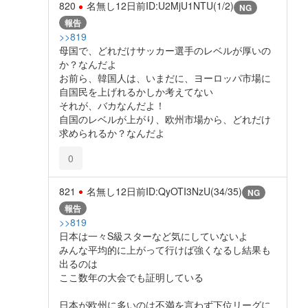
820
名無し
12日前
ID:U2MjU1NTU(1/2)
NG
報告
>>819
母国で、どれだけサッカー選手のレベルが厚いの
か？なんだよ
お前ら、韓国人は、いまだに、ヨーロッパ市場に
自国民を上げれるかしか考えてない
それが、バカなんだよ！
自国のレベルが上がり、欧州市場から、どれだけ
求められるか？なんだよ
0
821
名無し
12日前
ID:QyOTI3NzU(34/35)
NG
報告
>>819
日本は一々S級スターなど気にしていないよ
みんな平均的に上がって行けば強くなるし結果も
出るのは
ここ数年の大会でも証明している
日本が欧州に多いのは不満を言わず下位リーグに