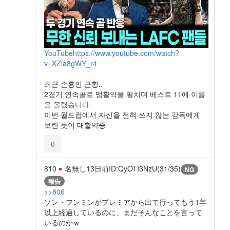
YouTube
https://www.youtube.com/watch?
v=XZla8gWY_r4
최근 손흥민 근황..
2경기 연속골로 맹활약을 펼치며 베스트 11에 이름
을 올렸습니다
이번 월드컵에서 자신을 전혀 쓰지 않는 감독에게
보란 듯이 대활약중
0
810
名無し
13日前
ID:QyOTI3NzU(31/35)
NG
報告
>>806
ソン・フンミンがプレミアから出て行ってもう1年
以上経過しているのに、まだそんなことを言って
いるのかｗ