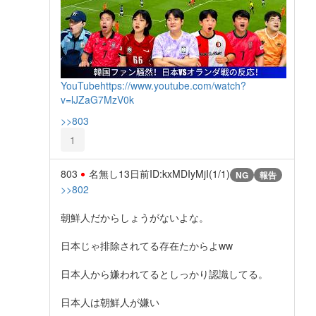
YouTube
https://www.youtube.com/watch?
v=lJZaG7MzV0k
>>803
1
803
名無し
13日前
ID:kxMDIyMjI(1/1)
NG
報告
>>802
朝鮮人だからしょうがないよな。
日本じゃ排除されてる存在たからよww
日本人から嫌われてるとしっかり認識してる。
日本人は朝鮮人が嫌い