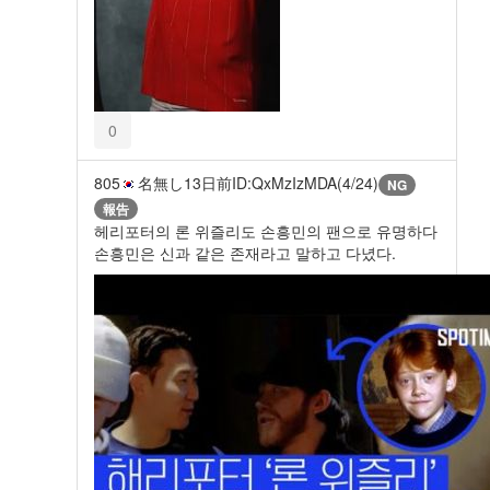
0
805
名無し
13日前
ID:QxMzIzMDA(4/24)
NG
報告
헤리포터의 론 위즐리도 손흥민의 팬으로 유명하다
손흥민은 신과 같은 존재라고 말하고 다녔다.