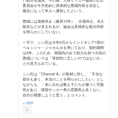
い処分を議決。その後、大韓サッカー協会の公正
委員会が今月初めに具体的な懲戒内容を決定し、
最近になって本人へ通知したという。
懲戒には資格停止（最長10年）、出場停止、永久
除名などが含まれるが、協会は具体的な処分内容
を明らかにしていない。
一方で、シン氏は今年6月からインドネシア1部の
ペルシジャ・ジャカルタを率いており、契約期間
は3年。このため、韓国内のみで効力を持つ今回の
懲戒については「実効性に乏しいのではないか」
との見方も出ている。
シン氏は『Channel A』の取材に対し、「不当な
部分も多く、本当のことを明らかにしたい」とし
ながらも、「表に出れば教え子たちが傷つく可能
性があり、韓国サッカー界の雰囲気も良くない。
自分が我慢しようと思う」とコメント。
>>835
1