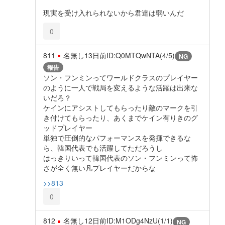
現実を受け入れられないから君達は弱いんだ
0
811
名無し
13日前
ID:Q0MTQwNTA(4/5)
NG
報告
ソン・フンミンってワールドクラスのプレイヤー
のように一人で戦局を変えるような活躍は出来な
いだろ？
ケインにアシストしてもらったり敵のマークを引
き付けてもらったり、あくまでケイン有りきのグ
ッドプレイヤー
単独で圧倒的なパフォーマンスを発揮できるな
ら、韓国代表でも活躍してただろうし
はっきりいって韓国代表のソン・フンミンって怖
さが全く無い凡プレイヤーだからな
>>813
0
812
名無し
12日前
ID:M1ODg4NzU(1/1)
NG