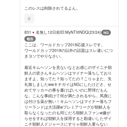
このレスは削除されてるよん。
0
831
名無し
12日前
ID:MyNTI0NDQ(23/24)
NG
報告
ここは、ワールドカップ2018応援スレです。
ワールドカップ2018の以外の話題はスレ違いにつ
きヨソでやりなさい。
最近キムヘソンを見ないなとお感じのザイニチ朝
鮮人の皆さんキムヘソンはマイナー落ちしており
ますよ。知ってた？知ってたの？こりゃまた、失
礼致しましたwwキチガイはNGにしたけどさ、せ
めてサッカーの事を書けばいいのに野球だもん
な。こんな事続けて何が満たされるやら。馬鹿に
は付ける薬が無い！キムヘソンはマイナー落ちフ
リーランドは大活躍wプレミアリーグが朝鮮人を
取らなくなったのも同じだろ朝鮮人ファンw嫌が
らせをすれば朝鮮人を採用すると勘違いしたザイ
ニチ朝鮮人ドジャースにすりゃ朝鮮人要らない