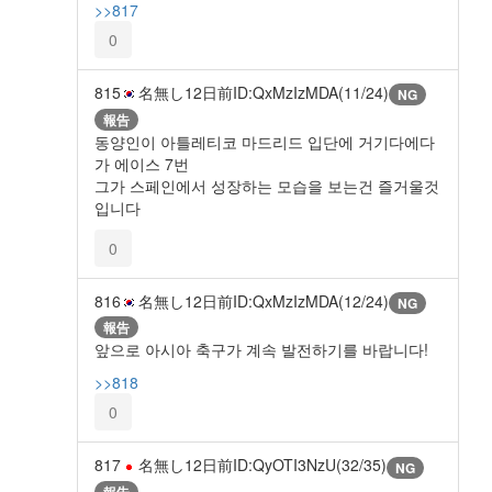
>>817
0
815
名無し
12日前
ID:QxMzIzMDA(11/24)
NG
報告
동양인이 아틀레티코 마드리드 입단에 거기다에다
가 에이스 7번
그가 스페인에서 성장하는 모습을 보는건 즐거울것
입니다
0
816
名無し
12日前
ID:QxMzIzMDA(12/24)
NG
報告
앞으로 아시아 축구가 계속 발전하기를 바랍니다!
>>818
0
817
名無し
12日前
ID:QyOTI3NzU(32/35)
NG