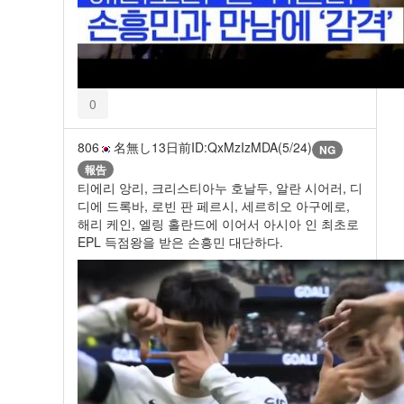
0
806
名無し
13日前
ID:QxMzIzMDA(5/24)
NG
報告
티에리 앙리, 크리스티아누 호날두, 알란 시어러, 디
디에 드록바, 로빈 판 페르시, 세르히오 아구에로,
해리 케인, 엘링 홀란드에 이어서 아시아 인 최초로
EPL 득점왕을 받은 손흥민 대단하다.