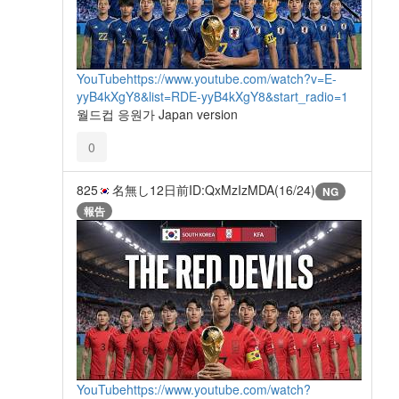
YouTube
https://www.youtube.com/watch?v=E-
yyB4kXgY8&list=RDE-yyB4kXgY8&start_radio=1
월드컵 응원가 Japan version
0
825
名無し
12日前
ID:QxMzIzMDA(16/24)
NG
報告
YouTube
https://www.youtube.com/watch?