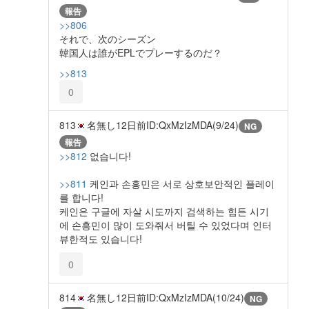
報告
>>806
それで、次のシーズン
韓国人は誰がEPLでプレーするのだ？
>>813
0
813
名無し
12日前
ID:QxMzIzMDA(9/24)
NG
報告
>>812
없습니다!
>>811
케인과 손흥민은 서로 상호보안적인 플레이
를 합니다!
케인은 구글에 자살 시도까지 검색하는 힘든 시기
에 손흥민이 많이 도와줘서 버틸 수 있었다며 인터
뷰한적도 있습니다!
0
814
名無し
12日前
ID:QxMzIzMDA(10/24)
NG