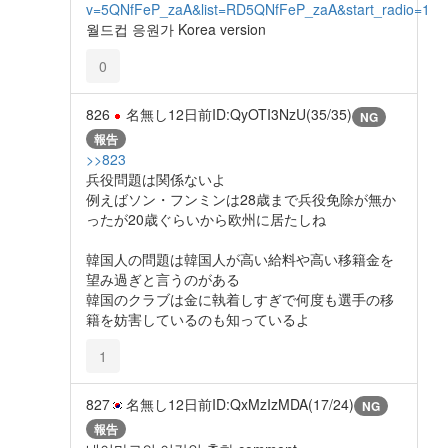
v=5QNfFeP_zaA&list=RD5QNfFeP_zaA&start_radio=1
월드컵 응원가 Korea version
0
826
名無し
12日前
ID:QyOTI3NzU(35/35)
NG
報告
>>823
兵役問題は関係ないよ
例えばソン・フンミンは28歳まで兵役免除が無か
ったが20歳ぐらいから欧州に居たしね
韓国人の問題は韓国人が高い給料や高い移籍金を
望み過ぎと言うのがある
韓国のクラブは金に執着しすぎで何度も選手の移
籍を妨害しているのも知っているよ
1
827
名無し
12日前
ID:QxMzIzMDA(17/24)
NG
報告