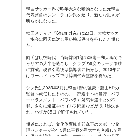
韓国サッカー界で昨年大きな騒動となった元韓国
代表監督のシン・テヨン氏を巡り、新たな動きが
明らかになった。
韓国メディア『Channel A』は23日、大韓サッカ
ー協会は同氏に対し重い懲戒処分を科したと報じ
た。
同氏は現役時代、当時韓国1部の城南一和天馬でキ
ャリアの大半を過ごし、クラブの6度のリーグ優勝
に貢献。現役引退後は指導者に転身し、2018年に
はワールドカップでは韓国代表監督を務めた。
シン氏は2025年8月に韓国1部の強豪・蔚山HDの
監督へ就任したものの、一部選手への暴行・パワ
ーハラスメント（パワハラ）疑惑や選手との不
和、さらに遠征中のゴルフ問題などが取り沙汰さ
れ、わずか65日で解任されていた。
報道によれば、文化体育観光部傘下のスポーツ倫
理センターが今年5月に事案の重大性を考慮して重