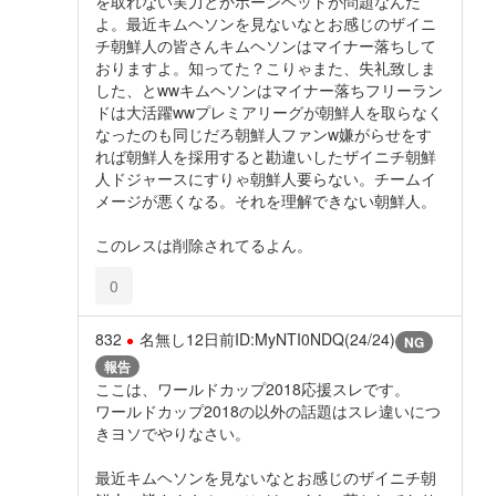
を取れない実力とかボーンヘッドが問題なんだ
よ。最近キムヘソンを見ないなとお感じのザイニ
チ朝鮮人の皆さんキムヘソンはマイナー落ちして
おりますよ。知ってた？こりゃまた、失礼致しま
した、とwwキムヘソンはマイナー落ちフリーラン
ドは大活躍wwプレミアリーグが朝鮮人を取らなく
なったのも同じだろ朝鮮人ファンw嫌がらせをす
れば朝鮮人を採用すると勘違いしたザイニチ朝鮮
人ドジャースにすりゃ朝鮮人要らない。チームイ
メージが悪くなる。それを理解できない朝鮮人。
このレスは削除されてるよん。
0
832
名無し
12日前
ID:MyNTI0NDQ(24/24)
NG
報告
ここは、ワールドカップ2018応援スレです。
ワールドカップ2018の以外の話題はスレ違いにつ
きヨソでやりなさい。
最近キムヘソンを見ないなとお感じのザイニチ朝