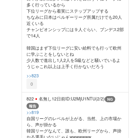
多く行っているから
下位リーグから着実にステップアップする
ちなみに日本はベルギーリーグ所属だけでも20人
近くいる
チャンピオンシップには９人ぐらい、ブンデス2部
で14人
韓国はまず下位リーグに安い給料でも行って欧州
に学ぶことをしないとね
少人数で進出し1人2人をS級などと騒いでいるよ
うじゃこれ以上は上手く行かないだろう
>>823
0
822
名無し
12日前
ID:U2MjU1NTU(2/2)
NG
報告
>>819
自国リーグのレベルが上がる、当然、上の市場か
ら、声が掛かる
韓国リーグなんて、誰も、欧州リーグから、声掛
かる選手いないじゃんwwwwwww