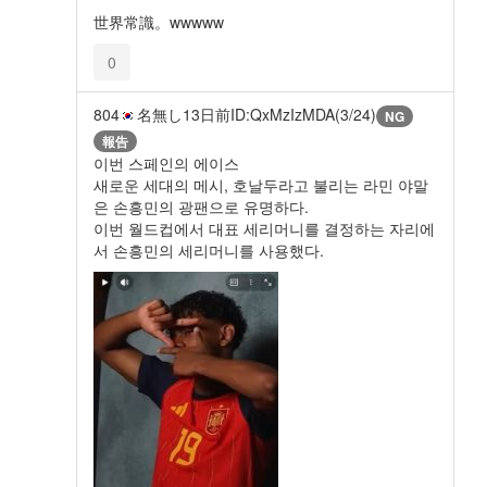
世界常識。wwwww
0
804
名無し
13日前
ID:QxMzIzMDA(3/24)
NG
報告
이번 스페인의 에이스
새로운 세대의 메시, 호날두라고 불리는 라민 야말
은 손흥민의 광팬으로 유명하다.
이번 월드컵에서 대표 세리머니를 결정하는 자리에
서 손흥민의 세리머니를 사용했다.