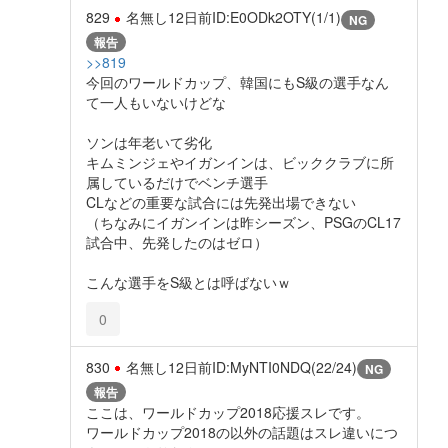
829
名無し
12日前
ID:E0ODk2OTY(1/1)
NG
報告
>>819
今回のワールドカップ、韓国にもS級の選手なん
て一人もいないけどな
ソンは年老いて劣化
キムミンジェやイガンインは、ビッククラブに所
属しているだけでベンチ選手
CLなどの重要な試合には先発出場できない
（ちなみにイガンインは昨シーズン、PSGのCL17
試合中、先発したのはゼロ）
こんな選手をS級とは呼ばないｗ
0
830
名無し
12日前
ID:MyNTI0NDQ(22/24)
NG
報告
ここは、ワールドカップ2018応援スレです。
ワールドカップ2018の以外の話題はスレ違いにつ