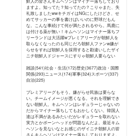
鮮人の皆さんキムヘソンはマイナー落ちしており
ますよ。知ってた？知ってたの？こりゃまた、失
礼致しましたwwキチガイはNGにしたけどさ、せ
めてサッカーの事を書けばいいのに野球だもん
な。こんな事続けて何が満たされるやら。馬鹿に
は付ける薬が無い！キムヘソンはマイナー落ちフ
リーランドは大活躍wプレミアリーグが朝鮮人を
取らなくなったのも同じだろ朝鮮人ファンw嫌が
らせをすれば朝鮮人を採用すると勘違いしたザイ
ニチ朝鮮人ドジャースにすりゃ朝鮮人要らない
雑談(541)社会・生活(172)歴史(3677)政治・国際
関係(293)ニュース(174)軍事(324)スポーツ(337)
自治(225)
プレミアリーグもそう。嫌がらせ民族は要らな
い。チームイメージが悪くなる。それを理解でき
ない朝鮮人。キムヘソンはレギュラーじゃないの
だからマイナー落ちしてもおかしくない。韓国人
達は不満があるみたいだがレギュラーを取れない
実力とかボーンヘッドが問題なんだよ。最近キム
ヘソンを見ないなとお感じのザイニチ朝鮮人の皆
さんキムヘソンはマイナー落ちしておりますよ。