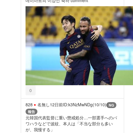
네이마르의 이강인 축하 comment
0
828
名無し
12日前
ID:k3NzMwNDg(10/10)
NG
報告
元韓国代表監督に重い懲戒処分…一部選手へのパ
ワハラなどで波紋、本人は「不当な部分も多い
が、我慢する」