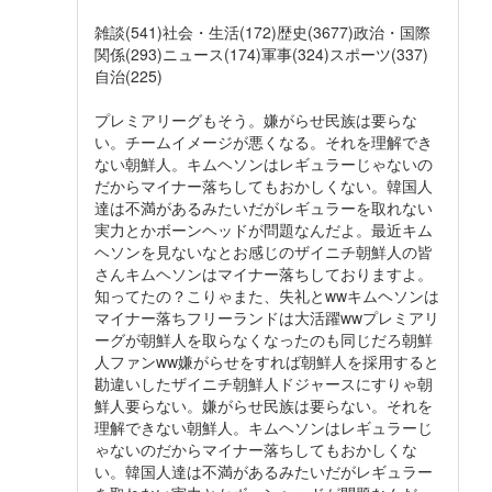
雑談(541)社会・生活(172)歴史(3677)政治・国際
関係(293)ニュース(174)軍事(324)スポーツ(337)
自治(225)
プレミアリーグもそう。嫌がらせ民族は要らな
い。チームイメージが悪くなる。それを理解でき
ない朝鮮人。キムヘソンはレギュラーじゃないの
だからマイナー落ちしてもおかしくない。韓国人
達は不満があるみたいだがレギュラーを取れない
実力とかボーンヘッドが問題なんだよ。最近キム
ヘソンを見ないなとお感じのザイニチ朝鮮人の皆
さんキムヘソンはマイナー落ちしておりますよ。
知ってたの？こりゃまた、失礼とwwキムヘソンは
マイナー落ちフリーランドは大活躍wwプレミアリ
ーグが朝鮮人を取らなくなったのも同じだろ朝鮮
人ファンww嫌がらせをすれば朝鮮人を採用すると
勘違いしたザイニチ朝鮮人ドジャースにすりゃ朝
鮮人要らない。嫌がらせ民族は要らない。それを
理解できない朝鮮人。キムヘソンはレギュラーじ
ゃないのだからマイナー落ちしてもおかしくな
い。韓国人達は不満があるみたいだがレギュラー