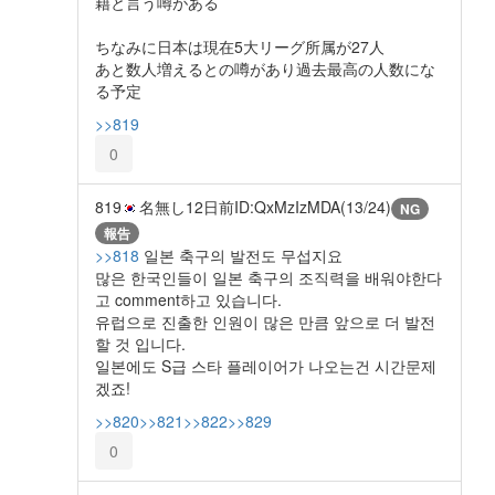
籍と言う噂がある
ちなみに日本は現在5大リーグ所属が27人
あと数人増えるとの噂があり過去最高の人数にな
る予定
>>819
0
819
名無し
12日前
ID:QxMzIzMDA(13/24)
NG
報告
>>818
일본 축구의 발전도 무섭지요
많은 한국인들이 일본 축구의 조직력을 배워야한다
고 comment하고 있습니다.
유럽으로 진출한 인원이 많은 만큼 앞으로 더 발전
할 것 입니다.
일본에도 S급 스타 플레이어가 나오는건 시간문제
겠죠!
>>820
>>821
>>822
>>829
0