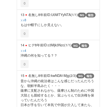
0
13
名無し
8年前
ID:U0MTYyNTA(1/1)
NG
報告
>>8
もはや帽子にしか見えない。
0
14
ヒデ
8年前
ID:c3Mjk3Nzc(1/1)
NG
報告
>>4
沖縄の何を知ってる？？
0
15
名無し
8年前
ID:kwNDA1Mjg(2/3)
NG
報告
昔から沖縄の統治者はこんな感じだったんだろう
な、朝鮮半島みたく・・・
薩摩に支配されながら、薩摩けん制のために中国
大陸とも親睦するとか、宙ぶらりんで自決権を保
っていたんだろう
日本が手を引いて本気で中国が介入して来たら、