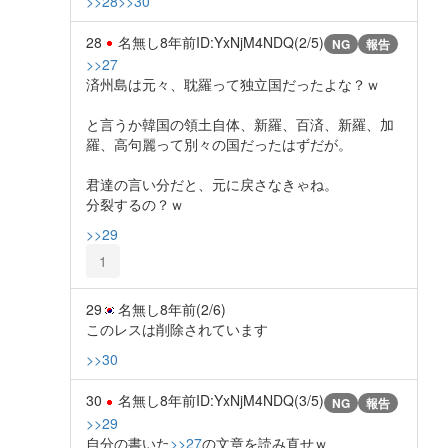
>>28
>>30
28
名無し
8年前
ID:YxNjM4NDQ(2/5)
NG
報告
>>27
済州島は元々、耽羅って独立国だったよな？ｗ
と言うか韓国の領土自体、新羅、百済、新羅、加
羅、高句麗って別々の国だったはずだが。
君達の言い分だと、元に戻さなきゃね。
分裂するの？ｗ
>>29
1
29
名無し
8年前
(2/6)
このレスは削除されています
>>30
30
名無し
8年前
ID:YxNjM4NDQ(3/5)
NG
報告
>>29
自分の書いた
>>27
の文章を読み直せｗ