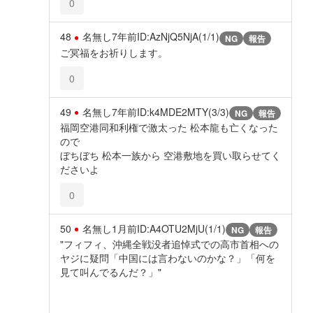
0
48
名無し
7年前
ID:AzNjQ5NjA(1/1)
NG
報告
ご冥福をお祈りします。
0
49
名無し
7年前
ID:k4MDE2MTY(3/3)
NG
報告
福岡空港同和利権で激太った 松本龍も亡くなった
ので
ぼちぼち 松本一族から 空港敷地を買い取らせてく
ださいよ
0
50
名無し
1月前
ID:A4OTU2MjU(1/1)
NG
報告
"フィフィ、沖縄全戦没者追悼式での高市首相への
ヤジに疑問「中国には言わないのかな？」「何を
見て叫んでるんだ？」"