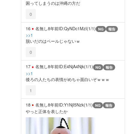
困ってしまうのは沖縄の方だ
0
16
名無し
8年前
ID:QyNDc1MzI(1/1)
NG
報告
>>1
脱いだのはベールじゃないｗ
0
17
名無し
8年前
ID:E4NjA4Njk(1/1)
NG
報告
>>1
後ろの人たちの表情がめちゃ面白いぞｗｗｗ
1
18
名無し
8年前
ID:Y1NjI5Nzk(1/1)
NG
報告
やっと正体を表したか