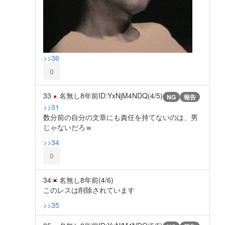
>>36
0
33
名無し
8年前
ID:YxNjM4NDQ(4/5)
NG
報告
>>31
数分前の自分の文章にも責任を持てないのは、男
じゃないだろｗ
>>34
0
34
名無し
8年前
(4/6)
このレスは削除されています
>>35