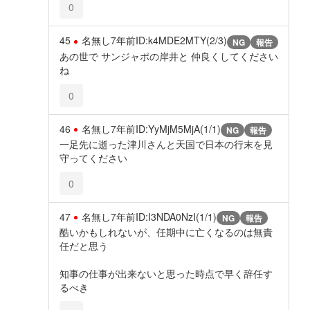
0
45
名無し
7年前
ID:k4MDE2MTY(2/3)
NG
報告
あの世で サンジャポの岸井と 仲良くしてください
ね
0
46
名無し
7年前
ID:YyMjM5MjA(1/1)
NG
報告
一足先に逝った津川さんと天国で日本の行末を見
守ってください
0
47
名無し
7年前
ID:I3NDA0NzI(1/1)
NG
報告
酷いかもしれないが、任期中に亡くなるのは無責
任だと思う
知事の仕事が出来ないと思った時点で早く辞任す
るべき