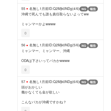
55
名無し
1月前
ID:Q2Mjk0NDg(4/6)
NG
報告
沖縄で死んでも誰も責任取らないよってww
ミャンマーかよwwww
0
56
名無し
1月前
ID:Q2Mjk0NDg(5/6)
NG
報告
ミャンマー、ミャンマー、沖縄
ODAは下さいってバカかwwww
0
57
名無し
1月前
ID:Q2Mjk0NDg(6/6)
NG
報告
頭がおかしい
働かなくても金が欲しい
こんなバカが沖縄ですかね？