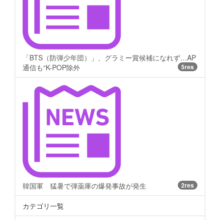
「BTS（防弾少年団）」、グラミー賞候補になれず…AP
通信も“K-POP除外
5res
韓国軍 猛暑で弾薬庫の爆発事故が発生
2res
カテゴリ一覧