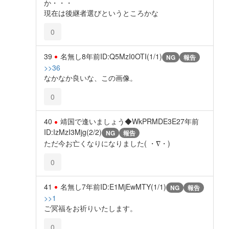
か・・・
現在は後継者選びというところかな
0
39
名無し
8年前
ID:Q5MzI0OTI(1/1)
NG
報告
>>36
なかなか良いな、この画像。
0
40
靖国で逢いましょう◆WkPRMDE3E2
7年前
ID:IzMzI3Mjg(2/2)
NG
報告
ただ今お亡くなりになりました( ・∇・)
0
41
名無し
7年前
ID:E1MjEwMTY(1/1)
NG
報告
>>1
ご冥福をお祈りいたします。
0