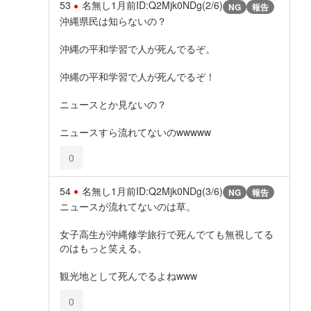
53
名無し
1月前
ID:Q2Mjk0NDg(2/6)
NG
報告
沖縄県民は知らないの？
沖縄の平和学習で人が死んでるぞ。
沖縄の平和学習で人が死んでるぞ！
ニュースとか見ないの？
ニュースすら流れてないのwwwww
0
54
名無し
1月前
ID:Q2Mjk0NDg(3/6)
NG
報告
ニュースが流れてないのは草。
女子高生が沖縄修学旅行で死んでても無視してる
のはもっと笑える。
観光地として死んでるよねwww
0