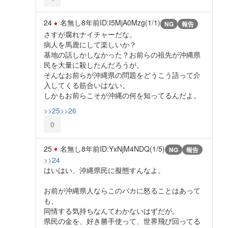
24
名無し
8年前
ID:I5MjA0Mzg(1/1)
NG
報告
さすが腐れナイチャーだな。
病人を馬鹿にして楽しいか？
基地の話しかしなかった？お前らの祖先が沖縄県
民を大量に殺したんだろうが。
そんなお前らが沖縄県の問題をどうこう語って介
入してくる筋合いはない。
しかもお前らこそが沖縄の何を知ってるんだよ。
>>25
>>26
0
25
名無し
8年前
ID:YxNjM4NDQ(1/5)
NG
報告
>>24
はいはい、沖縄県民に擬態すんなよ。
お前が沖縄県人ならこのバカに怒ることはあって
も、
同情する気持ちなんてわかないはずだが。
県民の金を、好き勝手使って、世界飛び回ってる