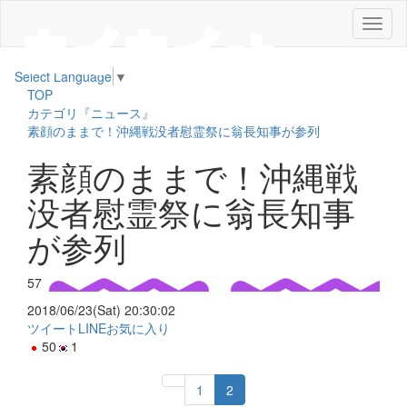
メ
ニ
ュ
Select Language
▼
ー
TOP
カテゴリ『ニュース』
素顔のままで！沖縄戦没者慰霊祭に翁長知事が参列
素顔のままで！沖縄戦
没者慰霊祭に翁長知事
が参列
57
2018/06/23(Sat) 20:30:02
ツイート
LINE
お気に入り
50
1
1
2