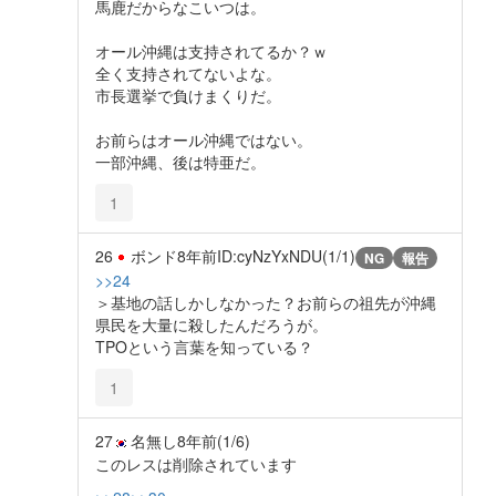
馬鹿だからなこいつは。
オール沖縄は支持されてるか？ｗ
全く支持されてないよな。
市長選挙で負けまくりだ。
お前らはオール沖縄ではない。
一部沖縄、後は特亜だ。
1
26
ボンド
8年前
ID:cyNzYxNDU(1/1)
NG
報告
>>24
＞基地の話しかしなかった？お前らの祖先が沖縄
県民を大量に殺したんだろうが。
TPOという言葉を知っている？
1
27
名無し
8年前
(1/6)
このレスは削除されています