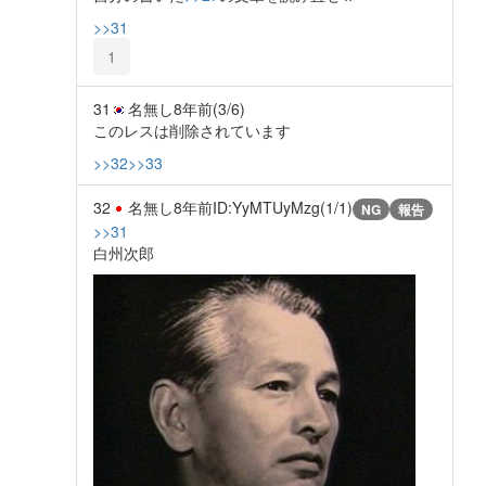
>>31
1
31
名無し
8年前
(3/6)
このレスは削除されています
>>32
>>33
32
名無し
8年前
ID:YyMTUyMzg(1/1)
NG
報告
>>31
白州次郎