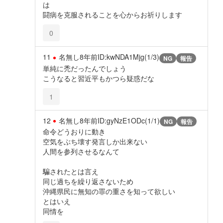
は
闘病を克服されることを心からお祈りします
0
11
名無し
8年前
ID:kwNDA1Mjg(1/3)
NG
報告
単純に禿だったんでしょう
こうなると習近平もかつら疑惑だな
1
12
名無し
8年前
ID:gyNzE1ODc(1/1)
NG
報告
命令どうおりに動き
空気をぶち壊す発言しか出来ない
人間を参列させるなんて
騙されたとは言え
同じ過ちを繰り返さないため
沖縄県民に無知の罪の重さを知って欲しい
とはいえ
同情を