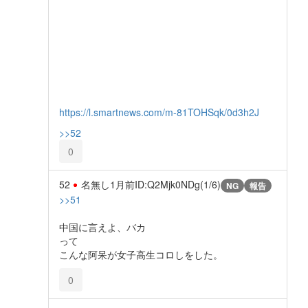
https://l.smartnews.com/m-81TOHSqk/0d3h2J
>>52
0
52
名無し
1月前
ID:Q2Mjk0NDg(1/6)
NG
報告
>>51
中国に言えよ、バカ
って
こんな阿呆が女子高生コロしをした。
0