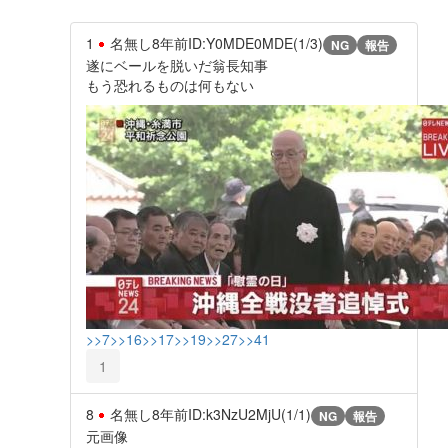
1
名無し
8年前
ID:Y0MDE0MDE(1/3)
NG
報告
遂にベールを脱いだ翁長知事
もう恐れるものは何もない
>>7
>>16
>>17
>>19
>>27
>>41
1
8
名無し
8年前
ID:k3NzU2MjU(1/1)
NG
報告
元画像