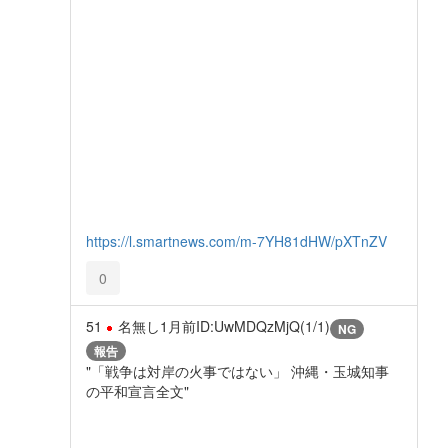
https://l.smartnews.com/m-7YH81dHW/pXTnZV
0
51
名無し
1月前
ID:UwMDQzMjQ(1/1)
NG
報告
"「戦争は対岸の火事ではない」 沖縄・玉城知事
の平和宣言全文"