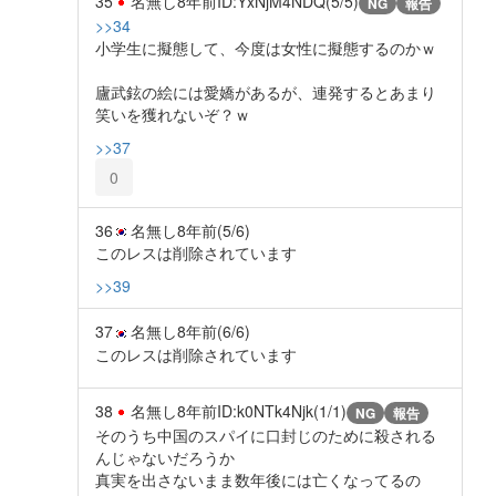
35
名無し
8年前
ID:YxNjM4NDQ(5/5)
NG
報告
>>34
小学生に擬態して、今度は女性に擬態するのかｗ
廬武鉉の絵には愛嬌があるが、連発するとあまり
笑いを獲れないぞ？ｗ
>>37
0
36
名無し
8年前
(5/6)
このレスは削除されています
>>39
37
名無し
8年前
(6/6)
このレスは削除されています
38
名無し
8年前
ID:k0NTk4Njk(1/1)
NG
報告
そのうち中国のスパイに口封じのために殺される
んじゃないだろうか
真実を出さないまま数年後には亡くなってるの