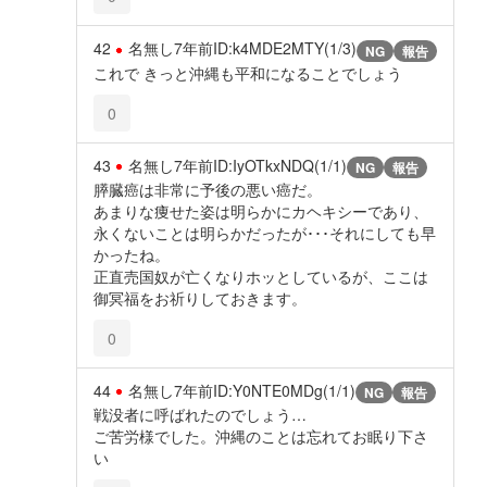
42
名無し
7年前
ID:k4MDE2MTY(1/3)
NG
報告
これで きっと沖縄も平和になることでしょう
0
43
名無し
7年前
ID:IyOTkxNDQ(1/1)
NG
報告
膵臓癌は非常に予後の悪い癌だ。
あまりな痩せた姿は明らかにカヘキシーであり、
永くないことは明らかだったが･･･それにしても早
かったね。
正直売国奴が亡くなりホッとしているが、ここは
御冥福をお祈りしておきます。
0
44
名無し
7年前
ID:Y0NTE0MDg(1/1)
NG
報告
戦没者に呼ばれたのでしょう…
ご苦労様でした。沖縄のことは忘れてお眠り下さ
い