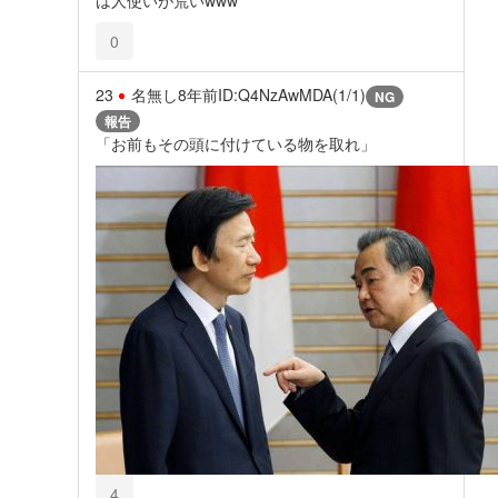
0
23
名無し
8年前
ID:Q4NzAwMDA(1/1)
NG
報告
「お前もその頭に付けている物を取れ」
4