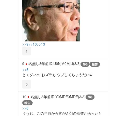
>>9
>>10
>>13
1
9
名無し
8年前
ID:U0NjM0MjU(3/3)
NG
報告
>>8
とくダネの おズラも ウプしてちょうだいw
0
10
名無し
8年前
ID:Y0MDE0MDE(3/3)
NG
報告
>>8
ううむ、この当時から抗がん剤の影響があったと