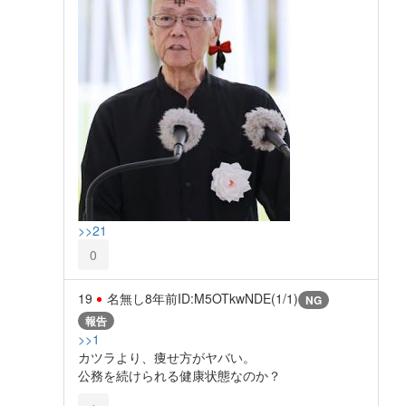
>>21
0
19
名無し
8年前
ID:M5OTkwNDE(1/1)
NG
報告
>>1
カツラより、痩せ方がヤバい。
公務を続けられる健康状態なのか？