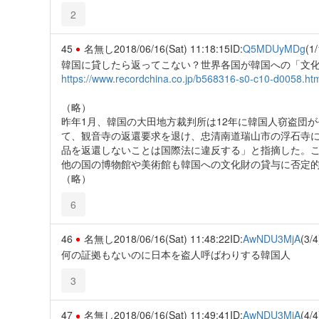
2
45
名無し
2018/06/16(Sat) 11:18:15
ID:
Q5MDUyMDg
(1/
韓国に貸したら返ってこない？世界各国が韓国への「文
https://www.recordchina.co.jp/b568316-s0-c10-d0058.ht
（略）
昨年1月、韓国の大田地方裁判所は12年に韓国人窃盗団
て、観音寺の返還要求を退け、忠清南道瑞山市の浮石寺
品を返還しないことは国際法に違反する」と指摘した。
他の国の博物館や美術館も韓国への文化財の貸与に否定
（略）
6
46
名無し
2018/06/16(Sat) 11:48:22
ID:
AwNDU3MjA
(3/4
何の証拠もないのに日本を盗人呼ばわりする韓国人
3
47
名無し
2018/06/16(Sat) 11:49:41
ID:
AwNDU3MjA
(4/4