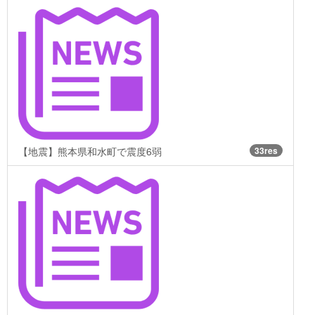
【地震】熊本県和水町で震度6弱
33res