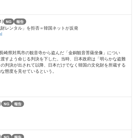
1)
NG
報告
化財レンタル」を拒否＝韓国ネットが反発
ml
が長崎県対馬市の観音寺から盗んだ「金銅観音菩薩坐像」につい
に渡すよう命じる判決を下した。当時、日本政府は「明らかな盗難
この判決が出されて以降、日本だけでなく韓国の文化財を所蔵する
的な態度を見せているという。
)
NG
報告
)
NG
報告