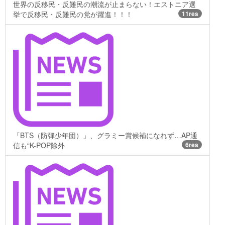
世界の反移民・反難民の潮流が止まらない！エストニア選
挙で反移民・反難民の党が躍進！！！
11res
「BTS（防弾少年団）」、グラミー賞候補になれず…AP通
信も“K-POP除外
6res