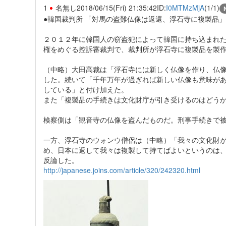
1
名無し
2018/06/15(Fri) 21:35:42
ID:
I0MTMzMjA
(1/1)
●韓国裁判所 「対馬の盗難仏像は返還、浮石寺に複製品
２０１２年に韓国人の窃盗犯によって韓国に持ち込まれ
権をめぐる控訴審裁判で、裁判所が浮石寺に複製品を製
（中略）大田高裁は「浮石寺には新しく仏像を作り、仏
した。続いて「千年万年が過ぎれば新しい仏像も意味が
している」と付け加えた。
また「複製品の手続きは文化財庁が引き受けるのはどう
検察側は「観音寺の仏像を盗んだものだ。刑事手続きで
一方、浮石寺のウォンウ僧侶は（中略）「我々の文化財
め、日本に返して我々は複製して持てばよいというのは
反論した。
http://japanese.joins.com/article/320/242320.html