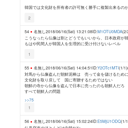
韓国では文化財を所有者の許可無く勝手に複製出来るの
2
54
名無し
2018/06/16(Sat) 13:21:08
ID:
M1OTU0MDA
(2/
こうなったら仏像は割とどうでもいいから、日本政府が
もはや民間人が韓国人を生理的に受け付けないレベル
1
55
名無し
2018/06/16(Sat) 14:04:51
ID:
Y2OTc1MTI
(1/1)
対馬から仏像盗んだ朝鮮泥棒は 売って金を儲けるため
文化財を取り戻して 国に寄贈するためではない
朝鮮の寺から仏像を盗んで日本に売ったのも朝鮮人だろ
すべて朝鮮人の問題
>>75
1
56
名無し
2018/06/16(Sat) 15:02:24
ID:
E5MjU1ODQ
(1/1
仏具窃盗のほとんどは中韓だな