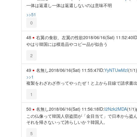
一体は返還し一体は返還しないのは意味不明
>>51
0
48
右翼の食欲、左翼の性欲
2018/06/16(Sat) 11:52:40
ID
やはり韓国には模造品やコピー品が似合う
2
49
名無し
2018/06/16(Sat) 11:55:47
ID:
YyNTUwMzI
(1/1
>>1
複製をわざわざ作ってやったぜ！と上から目線で請求書
1
50
名無し
2018/06/16(Sat) 11:56:18
ID:
I2Nzk2MDA
(1/1)
この仏像って韓国人窃盗団が「金目当て」で日本から盗
それを帰さないって誇らしいか？韓国人。
5