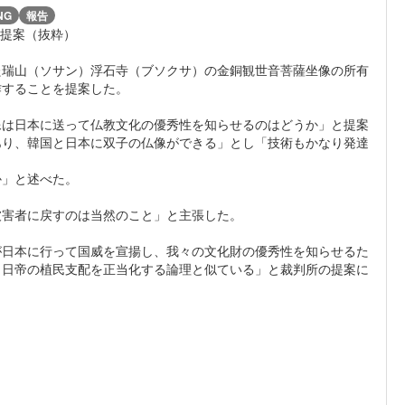
NG
報告
」提案（抜粋）
た瑞山（ソサン）浮石寺（ブソクサ）の金銅観世音菩薩坐像の所有
作することを提案した。
像は日本に送って仏教文化の優秀性を知らせるのはどうか」と提案
あり、韓国と日本に双子の仏像ができる」とし「技術もかなり発達
か」と述べた。
被害者に戻すのは当然のこと」と主張した。
が日本に行って国威を宣揚し、我々の文化財の優秀性を知らせるた
、日帝の植民支配を正当化する論理と似ている」と裁判所の提案に