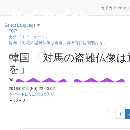
カイカイchつい
Select Language
▼
TOP
カテゴリ『ニュース』
韓国 「対馬の盗難仏像は返還、浮石寺には複製品を」
韓国 「対馬の盗難仏像
を」
90
2018/06/15(Fri) 22:00:02
ツイート
LINE
お気に入り
86
3
1