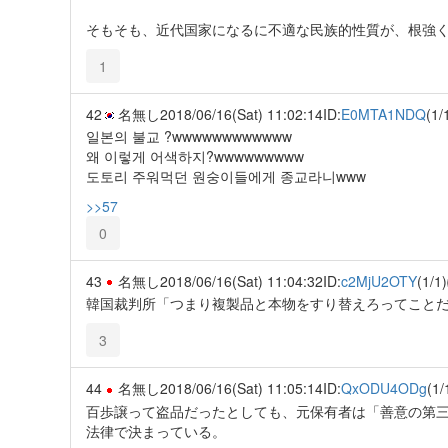
そもそも、近代国家になるに不適な民族的性質が、根強
1
42
名無し
2018/06/16(Sat) 11:02:14
ID:
E0MTA1NDQ
(1/
일본의 불교 ?wwwwwwwwwwww
왜 이렇게 어색하지?wwwwwwwww
도토리 주워먹던 원숭이들에게 종교라니www
>>57
0
43
名無し
2018/06/16(Sat) 11:04:32
ID:
c2MjU2OTY
(1/1)
韓国裁判所「つまり複製品と本物をすり替えろってこと
3
44
名無し
2018/06/16(Sat) 11:05:14
ID:
QxODU4ODg
(1/
百歩譲って盗品だったとしても、元保有者は「善意の第
法律で決まっている。