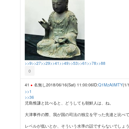
>>9
>>27
>>29
>>41
>>49
>>53
>>61
>>78
>>88
0
41
名無し
2018/06/16(Sat) 11:00:06
ID:
Q1MzA0MTY
(1/
>>1
>>36
児島惟謙と比べると、どうしても朝鮮人は、ね。
大津事件の際、我が国の司法の独立を守った先達と比べ
レベルが低いとか、そういう水準の話ですらないでしょ