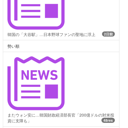
韓国の「大谷駅」…日本野球ファンの聖地に浮上
2日前
勢い順
またウォン安に…韓国財政経済部長官「200億ドルの対米投
資に支障も」
48res