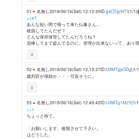
51
名無し
2018/06/16(Sat) 12:13:35
ID:
g4OTgzNTI
(1/1)
>>47
あんな短い間で帰って来た仏像さん…
破損してたんだぜ？
どんな保存保管してたんだろうね？
泥棒してまで盗んでるのに、管理が出来ないって、あり
4
52
名無し
2018/06/16(Sat) 12:13:37
ID:
U3MTgyODg
(1/1
裁判官が弾劾か・・・可哀そうに。
0
53
名無し
2018/06/16(Sat) 12:49:42
ID:
U3MTg1MzY
(1/1
>>1
ちょっと待て。
「お願いします。複製させて下さい」
はどうした。