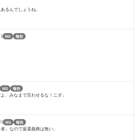
くあるんでしょうね。
1)
NG
報告
NG
報告
だよ、みなまで言わせるな！ニダ」
1)
NG
報告
三者」なので返還義務は無い。