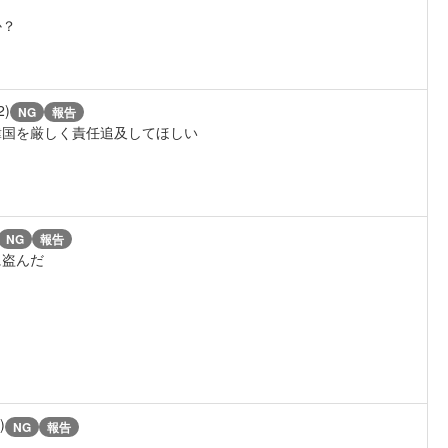
か？
2)
NG
報告
韓国を厳しく責任追及してほしい
NG
報告
に盗んだ
)
NG
報告