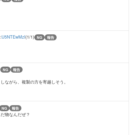
:
U5NTEwMzI
(1/1)
NG
報告
)
NG
報告
出しながら、複製の方を寄越しそう。
NG
報告
んだ物なんだぜ？