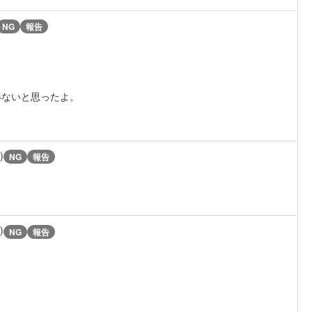
NG
報告
得ないと思ったよ。
)
NG
報告
)
NG
報告