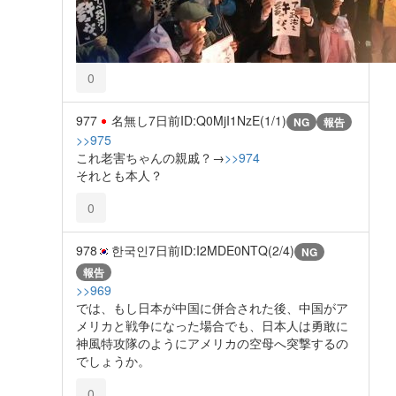
0
977
名無し
7日前
ID:Q0MjI1NzE(1/1)
NG
報告
>>975
これ老害ちゃんの親戚？→
>>974
それとも本人？
0
978
한국인
7日前
ID:I2MDE0NTQ(2/4)
NG
報告
>>969
では、もし日本が中国に併合された後、中国がア
メリカと戦争になった場合でも、日本人は勇敢に
神風特攻隊のようにアメリカの空母へ突撃するの
でしょうか。
0