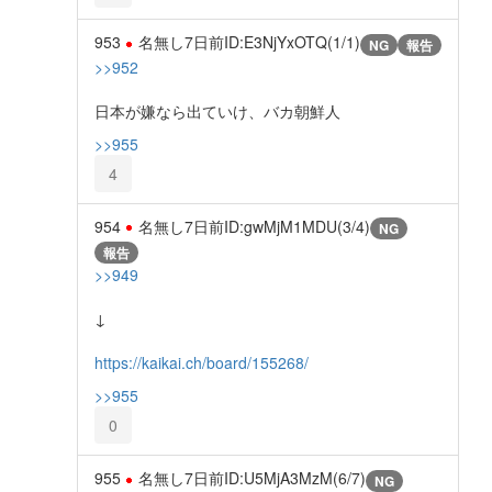
953
名無し
7日前
ID:E3NjYxOTQ(1/1)
NG
報告
>>952
日本が嫌なら出ていけ、バカ朝鮮人
>>955
4
954
名無し
7日前
ID:gwMjM1MDU(3/4)
NG
報告
>>949
↓
https://kaikai.ch/board/155268/
>>955
0
955
名無し
7日前
ID:U5MjA3MzM(6/7)
NG