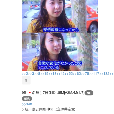
>>2
>>3
>>8
>>15
>>18
>>42
>>52
>>62
>>75
>>117
>>132
>>
9
951
名無し
7日前
ID:U5MjA3MzM(4/7)
NG
報告
>>948
> 統一壺と同胞仲間は立件共産党