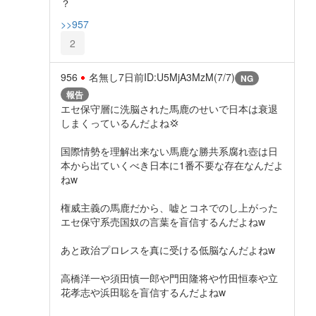
？
>>957
2
956
名無し
7日前
ID:U5MjA3MzM(7/7)
NG
報告
エセ保守層に洗脳された馬鹿のせいで日本は衰退
しまくっているんだよね💢
国際情勢を理解出来ない馬鹿な勝共系腐れ壺は日
本から出ていくべき日本に1番不要な存在なんだよ
ねw
権威主義の馬鹿だから、嘘とコネでのし上がった
エセ保守系売国奴の言葉を盲信するんだよねw
あと政治プロレスを真に受ける低脳なんだよねw
高橋洋一や須田慎一郎や門田隆将や竹田恒泰や立
花孝志や浜田聡を盲信するんだよねw