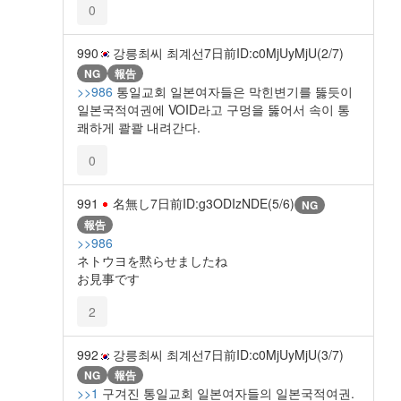
0
990
강릉최씨 최계선
7日前
ID:c0MjUyMjU(2/7)
NG
報告
>>986
통일교회 일본여자들은 막힌변기를 뚫듯이
일본국적여권에 VOID라고 구멍을 뚫어서 속이 통
쾌하게 콸콸 내려간다.
0
991
名無し
7日前
ID:g3ODIzNDE(5/6)
NG
報告
>>986
ネトウヨを黙らせましたね
お見事です
2
992
강릉최씨 최계선
7日前
ID:c0MjUyMjU(3/7)
NG
報告
>>1
구겨진 통일교회 일본여자들의 일본국적여권.