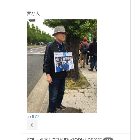
変な人
>>977
0
975
名無し
7日前
ID:g3ODIzNDE(2/6)