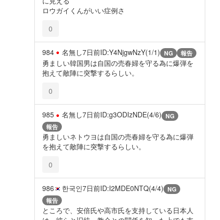
に見える
ロウガイくんがいい症例さ
0
984
名無し
7日前
ID:Y4NjgwNzY(1/1)
NG
報告
勇ましい韓国男は自国の売春婦を守る為に爆弾を
抱えて敵陣に突撃するらしい。
0
985
名無し
7日前
ID:g3ODIzNDE(4/6)
NG
報告
勇ましいネトウヨは自国の売春婦を守る為に爆弾
を抱えて敵陣に突撃するらしい。
0
986
한국인
7日前
ID:I2MDE0NTQ(4/4)
NG
報告
ところで、安倍氏や高市氏を支持している日本人
は、彼らと旧統一教会との関係を知った上でも支