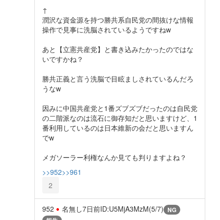
↑
潤沢な資金源を持つ勝共系自民党の間抜けな情報
操作で見事に洗脳されているようですねw
あと【立憲共産党】と書き込みたかったのではな
いですかね？
勝共正義と言う洗脳で目眩ましされているんだろ
うなw
因みに中国共産党と1番ズブズブだったのは自民党
の二階派なのは流石に御存知だと思いますけど、1
番利用しているのは日本維新の会だと思いますん
でw
メガソーラー利権なんか見ても判りますよね？
>>952
>>961
2
952
名無し
7日前
ID:U5MjA3MzM(5/7)
NG