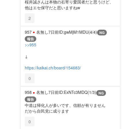
桜井誠さんは本物の右寄り愛国者だと思うけど、
他はエセ保守だと思いますねw
2
957
名無し
7日前
ID:gwMjM1MDU(4/4)
NG
報告
>>955
↓
https://kaikai.ch/board/154683/
0
958
名無し
7日前
ID:ExNTc3MDQ(1/3)
NG
報告
中道は帰化人が多いです、信頼が有りません
だから自民党に成ります
0