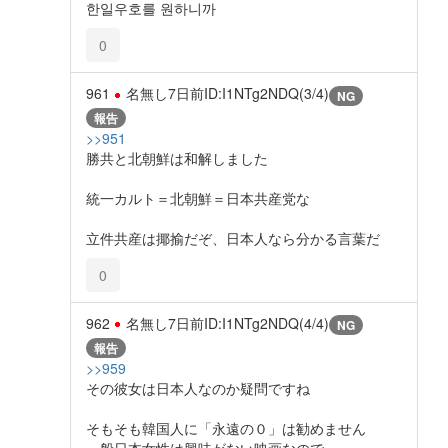
한일우호를 원하니까
0
961
名無し
7日前
ID:I1NTg2NDQ(3/4)
NG
報告
>>951
勝共と北朝鮮は和解しました
統一カルト＝北朝鮮＝日本共産党な
立件共産は揶揄だぞ、日本人なら分かる言葉だ
0
962
名無し
7日前
ID:I1NTg2NDQ(4/4)
NG
報告
>>959
その彼女は日本人なのか疑問ですね
そもそも韓国人に「永遠の０」は勧めません
一般日本女性は興味がない映画なので