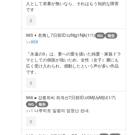
人として表裏が無いなら、それはもう知的な障害
です
0
965
名無し
7日前
ID:czNjg1Njk(1/1)
NG
報告
>>959
『永遠の0』は、妻への愛を描いた純愛・家族ドラ
マとしての側面が強いため、女性（女子）層にも
広く受け入れられ、感動したという声が多い作品
です。
0
966
강릉최씨 최계선
7日前
ID:c0MjUyMjU(1/7)
NG
報告
>>1
나루히토 일왕의 엄청난 쉰내.
0