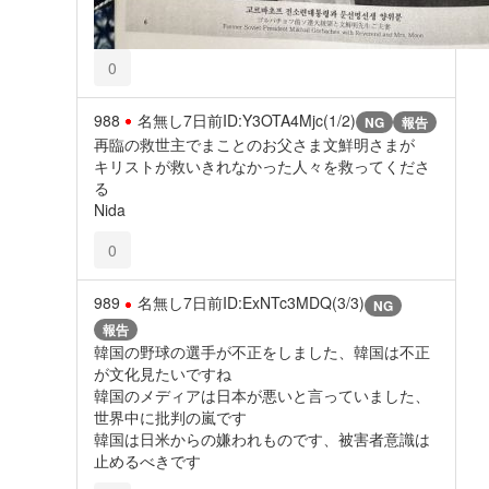
0
988
名無し
7日前
ID:Y3OTA4Mjc(1/2)
NG
報告
再臨の救世主でまことのお父さま文鮮明さまが
キリストが救いきれなかった人々を救ってくださ
る
Nida
0
989
名無し
7日前
ID:ExNTc3MDQ(3/3)
NG
報告
韓国の野球の選手が不正をしました、韓国は不正
が文化見たいですね
韓国のメディアは日本が悪いと言っていました、
世界中に批判の嵐です
韓国は日米からの嫌われものです、被害者意識は
止めるべきです