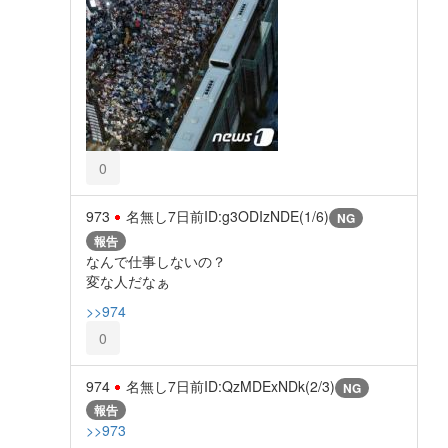
0
973
名無し
7日前
ID:g3ODIzNDE(1/6)
NG
報告
なんで仕事しないの？
変な人だなぁ
>>974
0
974
名無し
7日前
ID:QzMDExNDk(2/3)
NG
報告
>>973