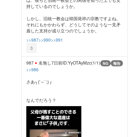
持しているのでしょうか。
しかし、旧統一教会は韓国発祥の宗教ですよね。
それにもかかわらず、どうしてそのような一見矛
盾した支持が成り立つのでしょうか。
>>987
>>990
>>991
3
987
名無し
7日前
ID:YyOTAyMzc(1/1)
NG
報告
>>986
さあ┐('～`;)┌
なんでだろう？