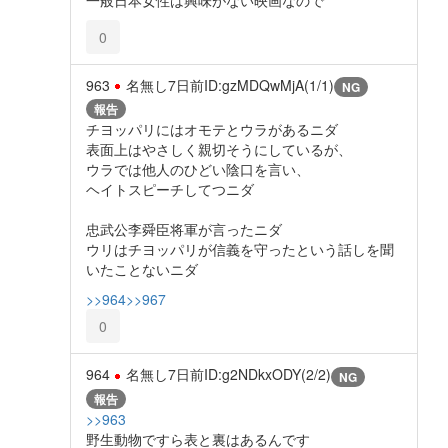
0
963
名無し
7日前
ID:gzMDQwMjA(1/1)
NG
報告
チヨッパリにはオモテとウラがあるニダ
表面上はやさしく親切そうにしているが、
ウラでは他人のひどい陰口を言い、
ヘイトスピーチしてつニダ
忠武公李舜臣将軍が言ったニダ
ウリはチヨッパリが信義を守ったという話しを聞
いたことないニダ
>>964
>>967
0
964
名無し
7日前
ID:g2NDkxODY(2/2)
NG
報告
>>963
野生動物ですら表と裏はあるんです