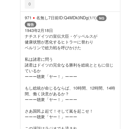
0
971
名無し
7日前
ID:Q4MDk3NDg(1/1)
NG
報告
1943年2月18日
ナチスドイツの宣伝大臣・ゲッペルスが
健康状態が悪化するヒトラーに替わり
ベルリンで総力戦を呼びかけた
私は諸君に問う
諸君はドイツの完全なる勝利を総統とともに信じ
ているか
ーーー聴衆「ヤー！」ーーー
もし総統が命じるならば、10時間、12時間、14時
間、働く決意があるか？
ーーー聴衆「ヤー！」ーーー
さあ国民よ起て！そして嵐を起こせ！
ーーー聴衆「ヤー！」ーーー
この演説はラジオでも流され