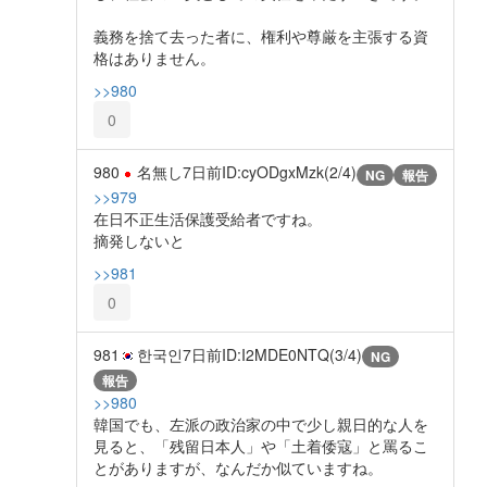
義務を捨て去った者に、権利や尊厳を主張する資
格はありません。
>>980
0
980
名無し
7日前
ID:cyODgxMzk(2/4)
NG
報告
>>979
在日不正生活保護受給者ですね。
摘発しないと
>>981
0
981
한국인
7日前
ID:I2MDE0NTQ(3/4)
NG
報告
>>980
韓国でも、左派の政治家の中で少し親日的な人を
見ると、「残留日本人」や「土着倭寇」と罵るこ
とがありますが、なんだか似ていますね。