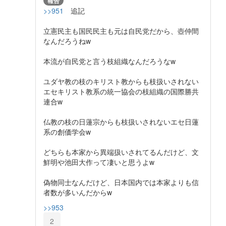
報告
>>951
追記
立憲民主も国民民主も元は自民党だから、壺仲間
なんだろうねw
本流が自民党と言う枝組織なんだろうなw
ユダヤ教の枝のキリスト教からも枝扱いされない
エセキリスト教系の統一協会の枝組織の国際勝共
連合w
仏教の枝の日蓮宗からも枝扱いされないエセ日蓮
系の創価学会w
どちらも本家から異端扱いされてるんだけど、文
鮮明や池田大作って凄いと思うよw
偽物同士なんだけど、日本国内では本家よりも信
者数が多いんだからw
>>953
2