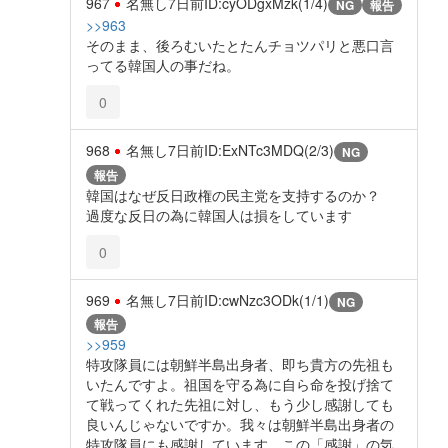
967
名無し
7日前
ID:cyODgxMzk(1/4)
NG
報告
>>963
そのまま、後ろむいたとたんチョツパリと悪口言
ってる韓国人の事だね。
0
968
名無し
7日前
ID:ExNTc3MDQ(2/3)
NG
報告
韓国はなぜ反日政権の民主党を支持するのか？
過度な反日の為に韓国人は損をしています
0
969
名無し
7日前
ID:cwNzc3ODk(1/1)
NG
報告
>>959
特攻隊員には朝鮮半島出身者、即ち貴方の先祖も
いたんですよ。祖国を守る為に自ら命を投げ捨て
て戦ってくれた先祖に対し、もう少し感謝しても
良いんじゃないですか。我々は朝鮮半島出身者の
特攻隊員にも感謝しています。この「感謝」の気