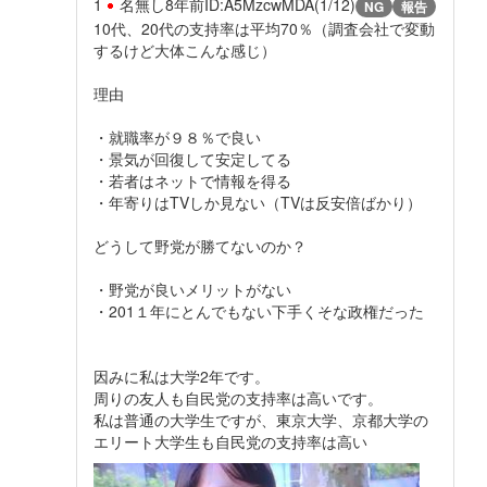
1
名無し
8年前
ID:A5MzcwMDA(1/12)
NG
報告
10代、20代の支持率は平均70％（調査会社で変動
するけど大体こんな感じ）
理由
・就職率が９８％で良い
・景気が回復して安定してる
・若者はネットで情報を得る
・年寄りはTVしか見ない（TVは反安倍ばかり）
どうして野党が勝てないのか？
・野党が良いメリットがない
・201１年にとんでもない下手くそな政権だった
因みに私は大学2年です。
周りの友人も自民党の支持率は高いです。
私は普通の大学生ですが、東京大学、京都大学の
エリート大学生も自民党の支持率は高い