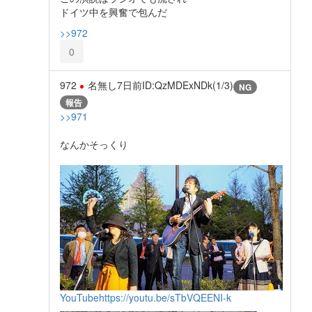
ドイツ中を興奮で包んだ
>>972
0
972
名無し
7日前
ID:QzMDExNDk(1/3)
NG
報告
>>971
なんかそっくり
YouTube
https://youtu.be/sTbVQEENI-k