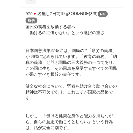
979
名無し
7日前
ID:g3ODIzNDE(3/6)
NG
報告
国民の義務を放棄する者へ
「働けるのに働かない」という選択の重さ
日本国憲法第27条には、国民の**「勤労の義務」
が明確に定められています。「教育の義務」「納
税の義務」と並ぶ国民の三大義務の一つであり、
この国に生き、その恩恵を享受するすべての国民
が果たすべき根幹の責任です。
健全な社会において、弱者を助け合う助け合いの
精神は不可欠であり、これこそが国家の品格で
す。
しかし、「働ける健康な身体と能力を持ちなが
ら、自らの意思で働こうとしない」という行為
は、話が完全に別です。