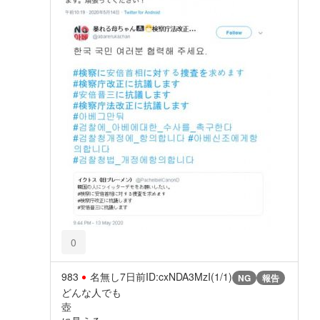
0
983
名無し
7日前
ID:cxNDA3MzI(1/1)
NG
報告
どんな人でも
壺