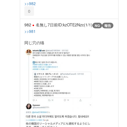
>>982
0
982
名無し
7日前
ID:kzOTE2Nzc(1/1)
NG
報告
>>981
同じ穴の狢