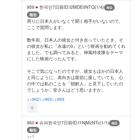
959
한국인
7日前
ID:I2MDE0NTQ(1/4)
NG
報告
周りに日本人がいなくて聞く相手がいないので、
ここで質問します。
数年前、日本人の彼女と付き合っていたとき、そ
の彼女が私に『永遠の0』という映画を勧めてくれ
ました。でも調べてみると、神風特攻隊をテーマ
にした映画だったんです。
そこで気になったのですが、彼女もほかの日本人
と同じように、表向きは親切に接していても、心
の中では私のことを「朝鮮人」と見下していたの
でしょうか。皆さんはどう思いますか。
>>962
>>965
>>969
0
960
슈퍼한국인
7日前
ID:I1NjMzNTc(1/1)
NG
報告
>>1