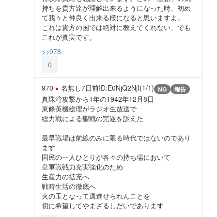
持ちを貴方達が理解出来るようになった時、初め
て我々と仲良く出来る様になると思いますよ。
これは貴方の国では絶対に教えてくれない、でも
これが真実です。
>>978
0
970
名無し
7日前
ID:E0NjQ2NjI(1/1)
NG
報告
真珠湾攻撃から1年の1942年12月8日
東條英機総理がラジオ生放送で
総力戦による聖戦の完遂を訴えた
最早戦場は前線のみに限る時代ではないのであり
ます
国民の一人ひとりが各々の持ち場において
皇軍戦戦力充実強化のため
生産力の拡充へ
戦時生活の徹底へ
火の玉となって邁進せられんことを
切に希望してやまざるしだいであります