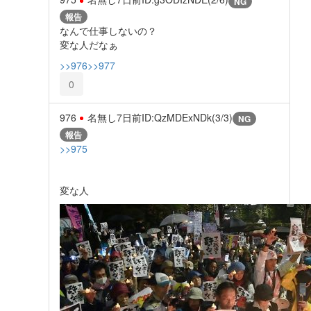
NG
報告
なんで仕事しないの？
変な人だなぁ
>>976
>>977
0
976
名無し
7日前
ID:QzMDExNDk(3/3)
NG
報告
>>975
変な人