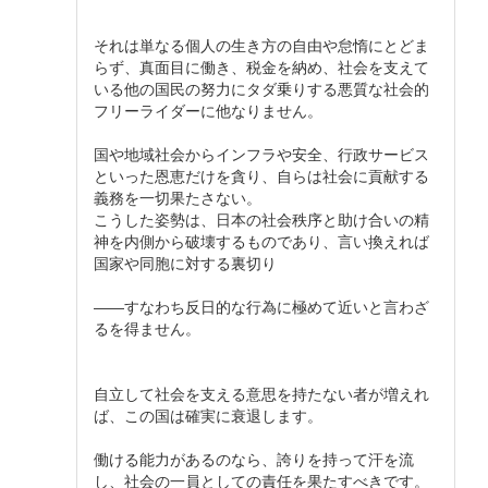
それは単なる個人の生き方の自由や怠惰にとどま
らず、真面目に働き、税金を納め、社会を支えて
いる他の国民の努力にタダ乗りする悪質な社会的
フリーライダーに他なりません。
国や地域社会からインフラや安全、行政サービス
といった恩恵だけを貪り、自らは社会に貢献する
義務を一切果たさない。
こうした姿勢は、日本の社会秩序と助け合いの精
神を内側から破壊するものであり、言い換えれば
国家や同胞に対する裏切り
――すなわち反日的な行為に極めて近いと言わざ
るを得ません。
自立して社会を支える意思を持たない者が増えれ
ば、この国は確実に衰退します。
働ける能力があるのなら、誇りを持って汗を流
し、社会の一員としての責任を果たすべきです。