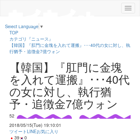
メ
ニ
ュ
Select Language
▼
ー
TOP
カテゴリ『ニュース』
【韓国】『肛門に金塊を入れて運搬』･･･40代の女に対し、執
行猶予・追徴金7億ウォン
【韓国】『肛門に金塊
を入れて運搬』･･･40代
の女に対し、執行猶
予・追徴金7億ウォン
52
2018/05/15(Tue) 19:10:01
ツイート
LINE
お気に入り
39
0