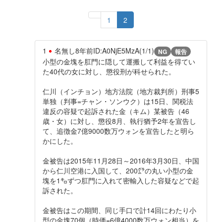
1
2
1
名無し
8年前
ID:A0NjE5MzA(1/1)
NG
報告
小型の金塊を肛門に隠して運搬して利益を得てい
た40代の女に対し、懲役刑が科せられた。
仁川（インチョン）地方法院（地方裁判所）刑事5
単独（判事=チャン・ソンウク）は15日、関税法
違反の容疑で起訴された金（キム）某被告（46
歳・女）に対し、懲役8月、執行猶予2年を宣告し
て、追徴金7億9000数万ウォンを宣告したと明ら
かにした。
金被告は2015年11月28日～2016年3月30日、中国
から仁川空港に入国して、200㌘の丸い小型の金
塊を1㌔ずつ肛門に入れて密輸入した容疑などで起
訴された。
金被告はこの期間、同じ手口で計14回にわたり小
型の金塊70個（時価=6億4000数万ウォン相当）を