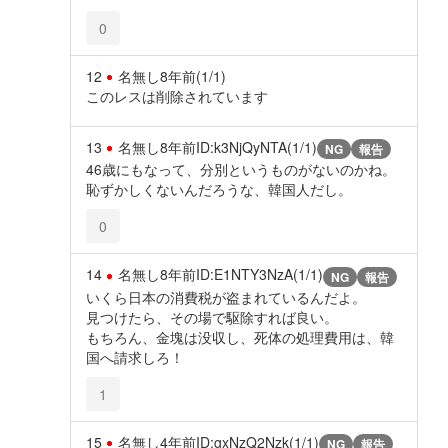
0
12
名無し
8年前
(1/1)
このレスは削除されています
13
名無し
8年前
ID:k3NjQyNTA(1/1)
NG
報告
46歳にもなって、分別というものがないのかね。
恥ずかしくないんだろうな、韓国人だし。
0
14
名無し
8年前
ID:E1NTY3NzA(1/1)
NG
報告
いくら日本の消費税が盗まれているんだよ。
見つけたら、その場で駆除すれば良い。
もちろん、金塊は没収し、死体の処理費用は、韓
国へ請求しろ！
1
15
名無し
4年前
ID:gxNzQ2Nzk(1/1)
NG
報告