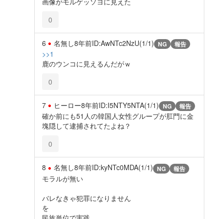
画像がモルゲッソヨに見えた
0
6
名無し
8年前
ID:AwNTc2NzU(1/1)
NG
報告
>>1
鹿のウンコに見えるんだがｗ
0
7
ヒーロー
8年前
ID:I5NTY5NTA(1/1)
NG
報告
確か前にも51人の韓国人女性グループが肛門に金
塊隠して逮捕されてたよね？
0
8
名無し
8年前
ID:kyNTc0MDA(1/1)
NG
報告
モラルが無い
バレなきゃ犯罪になりません
を
民族単位で実践