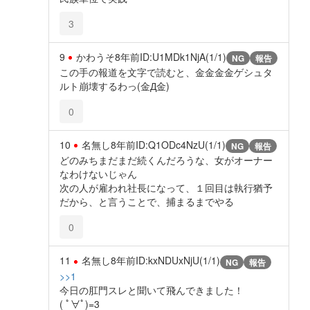
3
9
かわうそ
8年前
ID:U1MDk1NjA(1/1)
NG
報告
この手の報道を文字で読むと、金金金金ゲシュタ
ルト崩壊するわっ(金Д金)
0
10
名無し
8年前
ID:Q1ODc4NzU(1/1)
NG
報告
どのみちまだまだ続くんだろうな、女がオーナー
なわけないじゃん
次の人が雇われ社長になって、１回目は執行猶予
だから、と言うことで、捕まるまでやる
0
11
名無し
8年前
ID:kxNDUxNjU(1/1)
NG
報告
>>1
今日の肛門スレと聞いて飛んできました！
( ﾟ∀ﾟ)=3