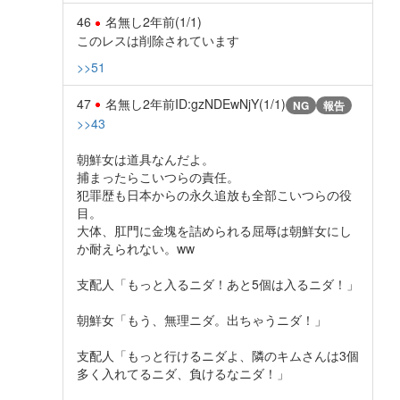
46
名無し
2年前
(1/1)
このレスは削除されています
>>51
47
名無し
2年前
ID:gzNDEwNjY(1/1)
NG
報告
>>43
朝鮮女は道具なんだよ。
捕まったらこいつらの責任。
犯罪歴も日本からの永久追放も全部こいつらの役
目。
大体、肛門に金塊を詰められる屈辱は朝鮮女にし
か耐えられない。ww
支配人「もっと入るニダ！あと5個は入るニダ！」
朝鮮女「もう、無理ニダ。出ちゃうニダ！」
支配人「もっと行けるニダよ、隣のキムさんは3個
多く入れてるニダ、負けるなニダ！」