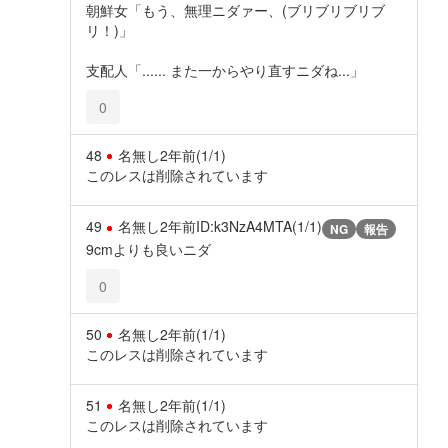
朝鮮女「もう、無理ニダァー、(ブリブリブリブ
リ！)」
支配人「...... また一からやり直すニダね...」
0
48
名無し
2年前
(1/1)
このレスは削除されています
49
名無し
2年前
ID:k3NzA4MTA(1/1)
NG
報告
9cmよりも良いニダ
0
50
名無し
2年前
(1/1)
このレスは削除されています
51
名無し
2年前
(1/1)
このレスは削除されています