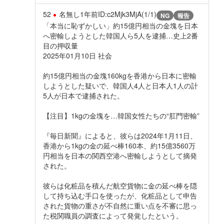
52
名無し
1年前
ID:c2Mjk3MjA(1/1)
NG
報告
「本当に恥ずかしい」約15億円相当の金塊を日本
へ密輸しようとした韓国人ら5人を逮捕…史上2番
目の押収量
2025年01月10日 社会
約15億円相当の金塊160kgを香港から日本に密輸
しようとした疑いで、韓国人4人と日本人1人の計
5人が日本で逮捕された。
【注目】1kgの金塊を…韓国女性たちの“肛門密輸”
『毎日新聞』によると、彼らは2024年1月11日、
香港から1kgの金の延べ棒160本、約15億3560万
円相当を日本の関西空港へ密輸しようとして摘発
された。
彼らは化粧品を積んだ航空貨物に金の延べ棒を隠
して持ち込む手口を使ったが、化粧品として申告
された貨物の重さが不自然に重い点を不審に思っ
た税関職員の調査によって発覚したという。