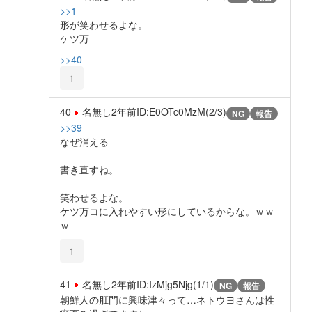
>>1
形が笑わせるよな。
ケツ万
>>40
1
40
名無し
2年前
ID:E0OTc0MzM(2/3)
NG
報告
>>39
なぜ消える
書き直すね。
笑わせるよな。
ケツ万コに入れやすい形にしているからな。ｗｗ
ｗ
1
41
名無し
2年前
ID:IzMjg5Njg(1/1)
NG
報告
朝鮮人の肛門に興味津々って…ネトウヨさんは性