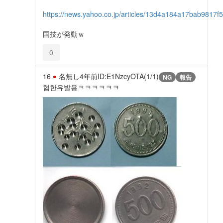
https://news.yahoo.co.jp/articles/13d4a184a17bab9817
国技が発動ｗ
0
16
名無し
4年前
ID:E1NzcyOTA(1/1)
NG
報告
혐한유발용ㅋㅋㅋㅋㅋㅋ