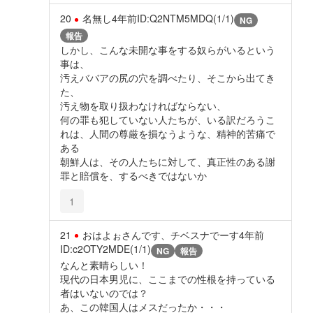
20
名無し
4年前
ID:Q2NTM5MDQ(1/1)
NG
報告
しかし、こんな未開な事をする奴らがいるという
事は、
汚えババアの尻の穴を調べたり、そこから出てき
た、
汚え物を取り扱わなければならない、
何の罪も犯していない人たちが、いる訳だろうこ
れは、人間の尊厳を損なうような、精神的苦痛で
ある
朝鮮人は、その人たちに対して、真正性のある謝
罪と賠償を、するべきではないか
1
21
おはよぉさんです、チベスナでーす
4年前
ID:c2OTY2MDE(1/1)
NG
報告
なんと素晴らしい！
現代の日本男児に、ここまでの性根を持っている
者はいないのでは？
あ、この韓国人はメスだったか・・・