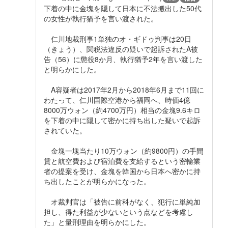
下着の中に金塊を隠して日本に不法搬出した50代
の女性が執行猶予を言い渡された。
仁川地裁刑事1単独のオ・ギドゥ判事は20日
（きょう）、関税法違反の疑いで起訴されたA被
告（56）に懲役8か月、執行猶予2年を言い渡した
と明らかにした。
A容疑者は2017年2月から2018年6月まで11回に
わたって、仁川国際空港から福岡へ、時価4億
8000万ウォン（約4700万円）相当の金塊9.6キロ
を下着の中に隠して密かに持ち出した疑いで起訴
されていた。
金塊一塊当たり10万ウォン（約9800円）の手間
賃と航空費および宿泊費を支給するという密輸業
者の提案を受け、金塊を韓国から日本へ密かに持
ち出したことが明らかになった。
オ裁判官は「被告に前科がなく、犯行に単純加
担し、得た利益が少ないという点などを考慮し
た」と量刑理由を明らかにした。