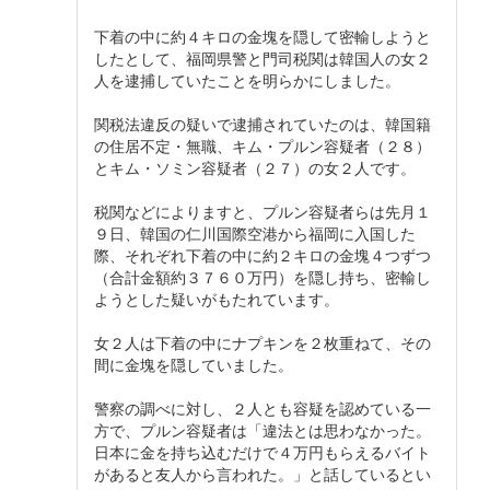
下着の中に約４キロの金塊を隠して密輸しようと
したとして、福岡県警と門司税関は韓国人の女２
人を逮捕していたことを明らかにしました。
関税法違反の疑いで逮捕されていたのは、韓国籍
の住居不定・無職、キム・プルン容疑者（２８）
とキム・ソミン容疑者（２７）の女２人です。
税関などによりますと、プルン容疑者らは先月１
９日、韓国の仁川国際空港から福岡に入国した
際、それぞれ下着の中に約２キロの金塊４つずつ
（合計金額約３７６０万円）を隠し持ち、密輸し
ようとした疑いがもたれています。
女２人は下着の中にナプキンを２枚重ねて、その
間に金塊を隠していました。
警察の調べに対し、２人とも容疑を認めている一
方で、プルン容疑者は「違法とは思わなかった。
日本に金を持ち込むだけで４万円もらえるバイト
があると友人から言われた。」と話しているとい