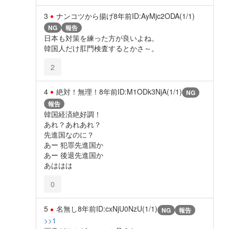
3
ナンコツから揚げ
8年前
ID:AyMjc2ODA(1/1)
NG
報告
日本も対策を練った方が良いよね。
韓国人だけ肛門検査するとかさ～。
2
4
絶対！無理！
8年前
ID:M1ODk3NjA(1/1)
NG
報告
韓国経済絶好調！
あれ？あれあれ？
先進国なのに？
あー 犯罪先進国か
あー 後退先進国か
あははは
0
5
名無し
8年前
ID:cxNjU0NzU(1/1)
NG
報告
>>1