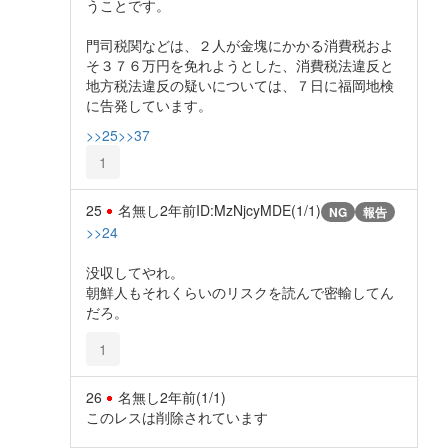
うことです。
門司税関などは、２人が金塊にかかる消費税およ
そ３７６万円を免れようとした、消費税法違反と
地方税法違反の疑いについては、７日に福岡地検
に告発しています。
>>25
>>37
1
25
名無し
2年前
ID:MzNjcyMDE(1/1)
NG
報告
>>24
没収してやれ。
朝鮮人もそれくらいのリスクを読んで密輸してん
だろ。
1
26
名無し
2年前
(1/1)
このレスは削除されています