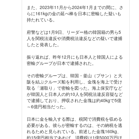
また、2023年11月から2024年1月までの間に、さ
らに161kgの金の延べ棒を日本に密輸した疑いも
持たれている。
府警などは1月9日、リーダー格の韓国籍の男ら5
人を関税法違反や消費税法違反などの疑いで逮捕
したと発表した。
振り返れば、昨年12月にも日本人と韓国人による
密輸グループが日本で逮捕された。
その密輸グループは、韓国・釜山（プサン）と大
阪を結ぶクルーズ船を利用し、金塊を海上で受け
取る「瀬取り」で密輸を図った。海上保安庁など
が韓国人と日本人の約10人を関税法違反容疑など
で逮捕しており、押収された金塊は約40kgで5億
～6億円相当だった。
日本に金を輸入する際は、税関で消費税を収める
必要がある。彼らが密輸するのは、その納税を逃
れるためと見られている。前述した金塊160kg、
約15億円相当であれば、消費税は1億5000万円ほ