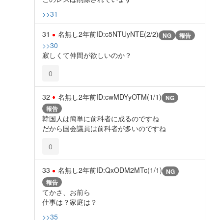
>>31
31
名無し
2年前
ID:c5NTUyNTE(2/2)
NG
報告
>>30
寂しくて仲間が欲しいのか？
0
32
名無し
2年前
ID:cwMDYyOTM(1/1)
NG
報告
韓国人は簡単に前科者に成るのですね
だから国会議員は前科者が多いのですね
0
33
名無し
2年前
ID:QxODM2MTc(1/1)
NG
報告
てかさ、お前ら
仕事は？家庭は？
>>35