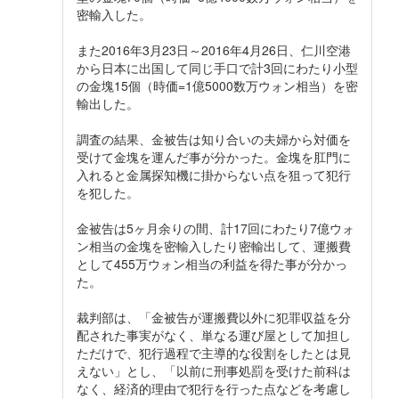
密輸入した。
また2016年3月23日～2016年4月26日、仁川空港
から日本に出国して同じ手口で計3回にわたり小型
の金塊15個（時価=1億5000数万ウォン相当）を密
輸出した。
調査の結果、金被告は知り合いの夫婦から対価を
受けて金塊を運んだ事が分かった。金塊を肛門に
入れると金属探知機に掛からない点を狙って犯行
を犯した。
金被告は5ヶ月余りの間、計17回にわたり7億ウォ
ン相当の金塊を密輸入したり密輸出して、運搬費
として455万ウォン相当の利益を得た事が分かっ
た。
裁判部は、「金被告が運搬費以外に犯罪収益を分
配された事実がなく、単なる運び屋として加担し
ただけで、犯行過程で主導的な役割をしたとは見
えない」とし、「以前に刑事処罰を受けた前科は
なく、経済的理由で犯行を行った点などを考慮し