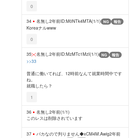
0
34
名無し
2年前
ID:M0NTk4MTA(1/1)
NG
報告
Koreaナルwww
0
35
名無し
2年前
ID:MzMTc1MzI(1/1)
NG
報告
>>33
普通に働いてれば、12時前なんて就業時間中です
ね。
就職したら？
1
36
名無し
2年前
(1/1)
このレスは削除されています
37
バカなので判りません◆xCM4M.Awig
2年前