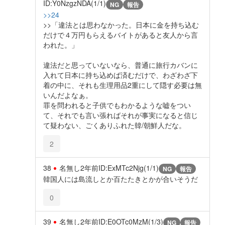
ID:Y0NzgzNDA(1/1)
NG
報告
>>24
>>「違法とは思わなかった。日本に金を持ち込む
だけで４万円もらえるバイトがあると友人から言
われた。」
違法だと思っていないなら、普通に旅行カバンに
入れて日本に持ち込めば済むだけで、わざわざ下
着の中に、それも生理用品2重にして隠す必要は無
いんだよなぁ。
罪を問われると子供でもわかるような嘘をつい
て、それでも言い張ればそれが事実になると信じ
て疑わない、ごくありふれた韓/朝鮮人だな。
2
38
名無し
2年前
ID:ExMTc2Njg(1/1)
NG
報告
韓国人には島流しとか百たたきとかが合いそうだ
0
39
名無し
2年前
ID:E0OTc0MzM(1/3)
NG
報告