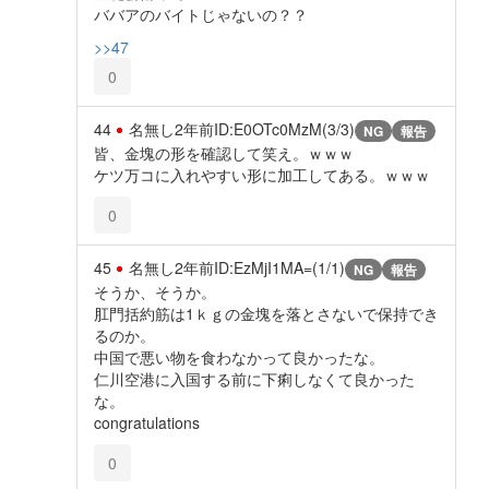
ババアのバイトじゃないの？？
>>47
0
44
名無し
2年前
ID:E0OTc0MzM(3/3)
NG
報告
皆、金塊の形を確認して笑え。ｗｗｗ
ケツ万コに入れやすい形に加工してある。ｗｗｗ
0
45
名無し
2年前
ID:EzMjI1MA=(1/1)
NG
報告
そうか、そうか。
肛門括約筋は1ｋｇの金塊を落とさないで保持でき
るのか。
中国で悪い物を食わなかって良かったな。
仁川空港に入国する前に下痢しなくて良かった
な。
congratulations
0