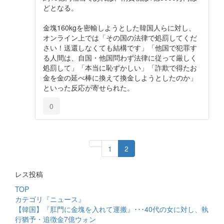
どとなる。
金塊160kgを密輸しようとした韓国人らに対し、
オンライン上では「その国の法律で処罰してくだ
さい！送還しなくても結構です」「他国で犯罪す
る人間は、自国・他国問わず法律に従って厳しく
処罰して」「本当に恥ずかしい」「詐欺で得たお
金を金の延べ棒に換えて換金しようとしたのか」
といった反応が寄せられた。
0
1
2
レス投稿
TOP
カテゴリ『ニュース』
【韓国】『肛門に金塊を入れて運搬』･･･40代の女に対し、執
行猶予・追徴金7億ウォン