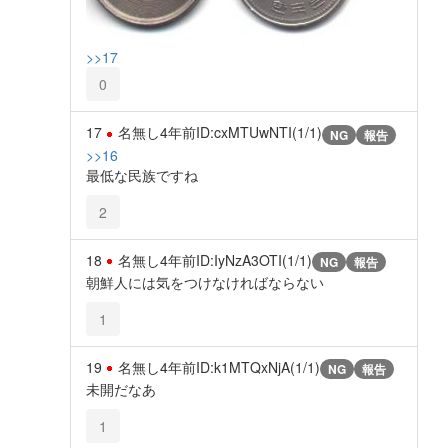
>>17
0
17
名無し
4年前
ID:cxMTUwNTI(1/1)
NG
報告
>>16
最低な民族ですね
2
18
名無し
4年前
ID:IyNzA3OTI(1/1)
NG
報告
朝鮮人には気をつけなければならない
1
19
名無し
4年前
ID:k1MTQxNjA(1/1)
NG
報告
未開だなあ
1