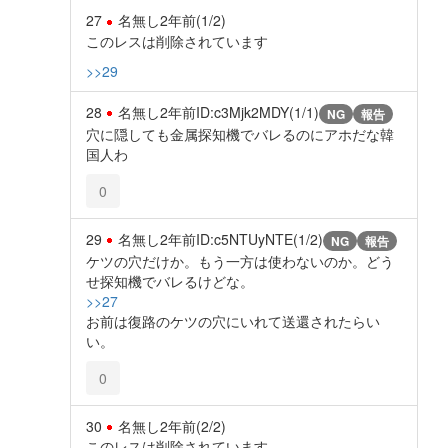
27
名無し
2年前
(1/2)
このレスは削除されています
>>29
28
名無し
2年前
ID:c3Mjk2MDY(1/1)
NG
報告
穴に隠しても金属探知機でバレるのにアホだな韓
国人わ
0
29
名無し
2年前
ID:c5NTUyNTE(1/2)
NG
報告
ケツの穴だけか。もう一方は使わないのか。どう
せ探知機でバレるけどな。
>>27
お前は復路のケツの穴にいれて送還されたらい
い。
0
30
名無し
2年前
(2/2)
このレスは削除されています