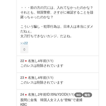
・・・前の方の穴には、入れてなかったのかな？
それとも、韓国警察、さすがに確認することを躊
躇っちゃったのかな？
こういう騙し・犯罪行為は、日本人は本当にダメ
だねぇ。
太刀打ちできないカンジ、だよね。
>>22
0
22
名無し
4年前
(1/1)
このレスは削除されています
23
名無し
4年前
(1/1)
このレスは削除されています
24
名無し
2年前
ID:I5NzY2ODI(1/1)
NG
報告
股間に金塊 韓国人女２人を“密輸”で逮捕
KBC