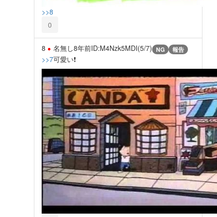
>>8
0
8
名無し
8年前
ID:M4Nzk5MDI(5/7)
NG
報告
>>7
可愛い❗