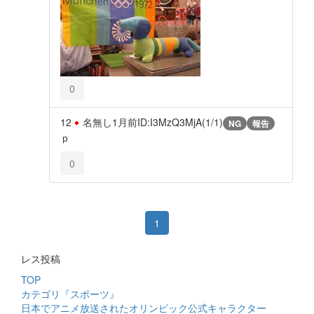
0
12
名無し
1月前
ID:I3MzQ3MjA(1/1)
NG
報告
ｐ
0
1
レス投稿
TOP
カテゴリ『スポーツ』
日本でアニメ放送されたオリンピック公式キャラクター