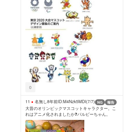
0
11
名無し
8年前
ID:M4Nzk5MDI(7/7)
NG
報告
大昔のオリンピックマスコットキャラクター。こ
れはアニメ化されましたか❓バルビーちゃん。