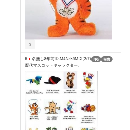
0
5
名無し
8年前
ID:M4Nzk5MDI(2/7)
NG
報告
歴代マスコットキャラクター。