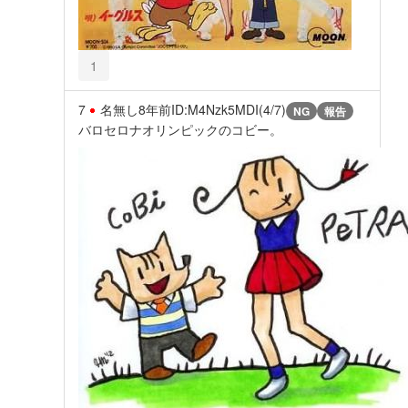
1
7
名無し
8年前
ID:M4Nzk5MDI(4/7)
NG
報告
バロセロナオリンピックのコビー。