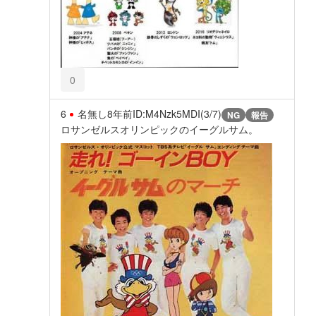
0
6
名無し
8年前
ID:M4Nzk5MDI(3/7)
NG
報告
ロサンゼルスオリンピックのイーグルサム。