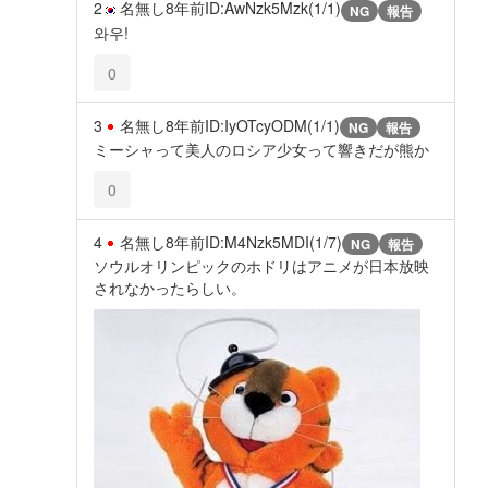
2
名無し
8年前
ID:AwNzk5Mzk(1/1)
NG
報告
와우!
0
3
名無し
8年前
ID:IyOTcyODM(1/1)
NG
報告
ミーシャって美人のロシア少女って響きだが熊か
0
4
名無し
8年前
ID:M4Nzk5MDI(1/7)
NG
報告
ソウルオリンピックのホドリはアニメが日本放映
されなかったらしい。