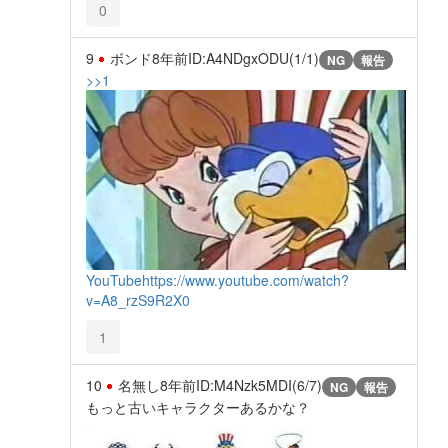
0
9
ボンド
8年前
ID:A4NDgxODU(1/1)
NG
報告
>>1
YouTube
https://www.youtube.com/watch?
v=A8_rzS9R2X0
1
10
名無し
8年前
ID:M4Nzk5MDI(6/7)
NG
報告
もっと古いキャラクターあるかな？