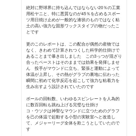
絶対に野球界に持ち込んではならない20％の工業
用松ヤニと、特に悪質なのが45％を占めるスポー
ツ用日焼け止めが一般的な液状のものではなく粘
土の高い強力な固形ワックスタイプの物だったこ
とです
更のこのレポートは、この配合が偶然の産物では
なく、きわめて計算されつくした科学的仕掛けで
あることまで暴き出しました この3っつが混ざり
合ったペーストはそのままでは効果を発揮しませ
ん 投手がマウンドに立ち、緊張と運動によって
体温が上昇し、その熱がグラブの裏地に伝わった
瞬間に初めて化学反応を起こして強力な粘着力を
生み出すよう設計されていたのです
ボールの回転数、いわゆるスピンレートを人為的
に数百回転も跳ね上げる完璧な仕掛け
コ・ウソクは神聖なマウンドに立つためのグラフ
を己の体温で起動する小型の実験室へと改造し
て、メジャーリーグ全体を欺こうとしていたので
す