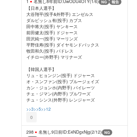
1
名無し
8年前
ID:UwODU4OTY(1/6)
NG
報告
【日本人選手】
大谷翔平(投手&外野手) エンゼルス
ダルビッシュ有(投手) カブス
田中将大(投手) ヤンキース
前田健太(投手) ドジャース
田沢純一(投手) マーリンズ
平野佳寿(投手) ダイヤモンドバックス
牧田和久(投手) パドレス
イチロー(外野手) マリナーズ
【韓国人選手】
リュ・ヒョンジン(投手) ドジャース
オ・スンファン(投手) ブルージェイズ
カン・ジョンホ(内野手) パイレーツ
チェ・ジマン(内野手) ブルワーズ
チュ・シンス(外野手) レンジャーズ
>>3
>>5
>>12
0
298
名無し
9日前
ID:E4NDgxNjg(2/12)
NG