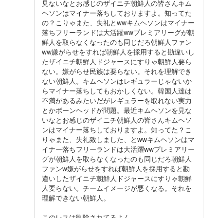
見ないなとお感じのザイニチ朝鮮人の皆さんキム
ヘソンはマイナー落ちしておりますよ。知ってた
の？こりゃまた、失礼とwwキムヘソンはマイナー
落ちフリーランドは大活躍wwプレミアリーグが朝
鮮人を取らなくなったのも同じだろ朝鮮人ファン
ww嫌がらせをすれば朝鮮人を採用すると勘違いし
たザイニチ朝鮮人ドジャースにすりゃ朝鮮人要ら
ない。嫌がらせ民族は要らない。それを理解でき
ない朝鮮人。キムヘソンはレギュラーじゃないか
らマイナー落ちしてもおかしくない。韓国人達は
不満があるみたいだがレギュラーを取れない実力
とかボーンヘッドが問題。最近キムヘソンを見な
いなとお感じのザイニチ朝鮮人の皆さんキムヘソ
ンはマイナー落ちしておりますよ。知ってた？こ
りゃまた、失礼致しました、とwwキムヘソンはマ
イナー落ちフリーランドは大活躍wwプレミアリー
グが朝鮮人を取らなくなったのも同じだろ朝鮮人
ファンw嫌がらせをすれば朝鮮人を採用すると勘
違いしたザイニチ朝鮮人ドジャースにすりゃ朝鮮
人要らない。チームイメージが悪くなる。それを
理解できない朝鮮人。
このレスは削除されてるよん