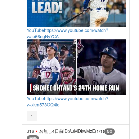
YouTube
https://www.youtube.com/watch?
v=to66ngNyYCA
YouTube
https://www.youtube.com/watch?
v=xkm573OQ4lo
1
316
名無し
4日前
ID:A3MDkwMzE(1/1)
NG
報告