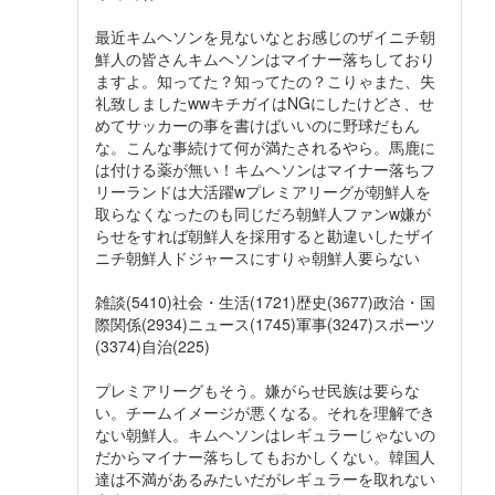
最近キムヘソンを見ないなとお感じのザイニチ朝
鮮人の皆さんキムヘソンはマイナー落ちしており
ますよ。知ってた？知ってたの？こりゃまた、失
礼致しましたwwキチガイはNGにしたけどさ、せ
めてサッカーの事を書けばいいのに野球だもん
な。こんな事続けて何が満たされるやら。馬鹿に
は付ける薬が無い！キムヘソンはマイナー落ちフ
リーランドは大活躍wプレミアリーグが朝鮮人を
取らなくなったのも同じだろ朝鮮人ファンw嫌が
らせをすれば朝鮮人を採用すると勘違いしたザイ
ニチ朝鮮人ドジャースにすりゃ朝鮮人要らない
雑談(5410)社会・生活(1721)歴史(3677)政治・国
際関係(2934)ニュース(1745)軍事(3247)スポーツ
(3374)自治(225)
プレミアリーグもそう。嫌がらせ民族は要らな
い。チームイメージが悪くなる。それを理解でき
ない朝鮮人。キムヘソンはレギュラーじゃないの
だからマイナー落ちしてもおかしくない。韓国人
達は不満があるみたいだがレギュラーを取れない