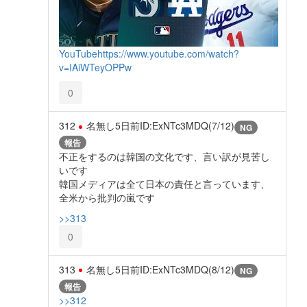
YouTube
https://www.youtube.com/watch?
v=IAiWTeyOPPw
0
312
名無し
5日前
ID:ExNTc3MDQ(7/12)
NG
報告
不正をするのは韓国の文化です、言い訳が見苦し
いです
韓国メディアは全て日本の責任と言っています、
全米から批判の嵐です
>>313
0
313
名無し
5日前
ID:ExNTc3MDQ(8/12)
NG
報告
>>312