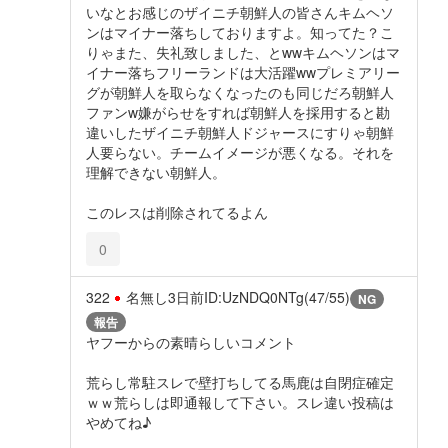
いなとお感じのザイニチ朝鮮人の皆さんキムヘソ
ンはマイナー落ちしておりますよ。知ってた？こ
りゃまた、失礼致しました、とwwキムヘソンはマ
イナー落ちフリーランドは大活躍wwプレミアリー
グが朝鮮人を取らなくなったのも同じだろ朝鮮人
ファンw嫌がらせをすれば朝鮮人を採用すると勘
違いしたザイニチ朝鮮人ドジャースにすりゃ朝鮮
人要らない。チームイメージが悪くなる。それを
理解できない朝鮮人。
このレスは削除されてるよん
0
322
名無し
3日前
ID:UzNDQ0NTg(47/55)
NG
報告
ヤフーからの素晴らしいコメント
荒らし常駐スレで壁打ちしてる馬鹿は自閉症確定
ｗｗ荒らしは即通報して下さい。スレ違い投稿は
やめてね♪