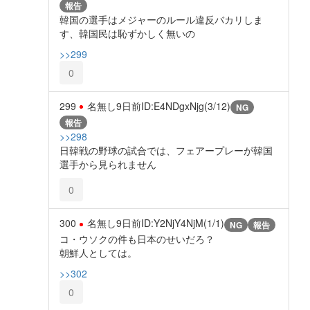
報告
韓国の選手はメジャーのルール違反バカリしま
す、韓国民は恥ずかしく無いの
>>299
0
299
名無し
9日前
ID:E4NDgxNjg(3/12)
NG
報告
>>298
日韓戦の野球の試合では、フェアープレーが韓国
選手から見られません
0
300
名無し
9日前
ID:Y2NjY4NjM(1/1)
NG
報告
コ・ウソクの件も日本のせいだろ？
朝鮮人としては。
>>302
0