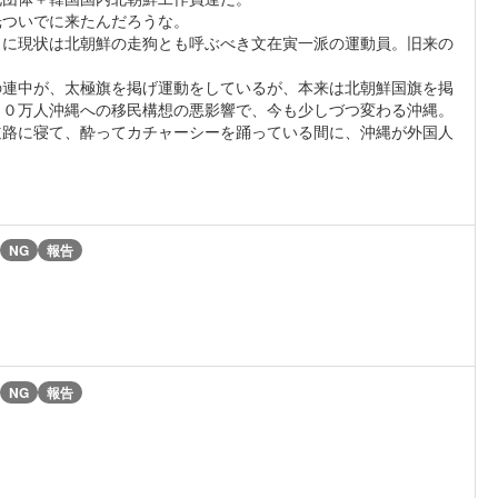
光ついでに来たんだろうな。
らに現状は北朝鮮の走狗とも呼ぶべき文在寅一派の運動員。旧来の
の連中が、太極旗を掲げ運動をしているが、本来は北朝鮮国旗を掲
００万人沖縄への移民構想の悪影響で、今も少しづつ変わる沖縄。
道路に寝て、酔ってカチャーシーを踊っている間に、沖縄が外国人
NG
報告
NG
報告