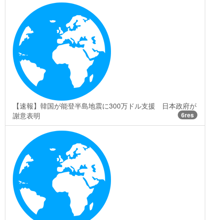
【速報】韓国が能登半島地震に300万ドル支援 日本政府が
謝意表明
6res