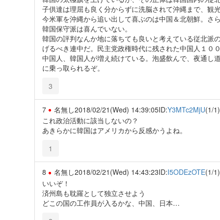
子供達は理屈も良く分からずに洗脳されて沖縄まで、観
今米軍を沖縄から追い出して喜ぶのは中国＆北朝鮮。さ
韓国保守派は喜んでいない。
韓国の評判なんか地に落ちても良いと考えている従北派
げるべき連中だ。民主党政権時代に残された中国人１０
中国人、韓国人が増え続けている。泡盛飲んで、夜通し
に乗っ取られるぞ。
3
7
名無し
2018/02/21(Wed) 14:39:05
ID:
Y3MTc2MjU
(1/1)
これ政治活動に該当しないの？
あきらかに韓国はアメリカから反感かうよね。
1
8
名無し
2018/02/21(Wed) 14:43:23
ID:
I5ODEzOTE
(1/1)
いいぞ！
済州島も耽羅として独立させよう
どこの国の工作員が入るかな、中国、日本…