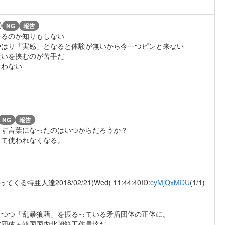
)
NG
報告
居るのか知りもしない
やはり「実感」となると体験が無いから今一つピンと来ない
疑いを挟むのが苦手だ
合わない
NG
報告
さす言葉になったのはいつからだろうか？
って使われなくなる。
ってくる特亜人達
2018/02/21(Wed) 11:44:40
ID:
cyMjQxMDU
(1/1)
しつつ「乱暴狼藉」を振るっている矛盾団体の正体に。
北団体＋韓国国内北朝鮮工作員達だ。