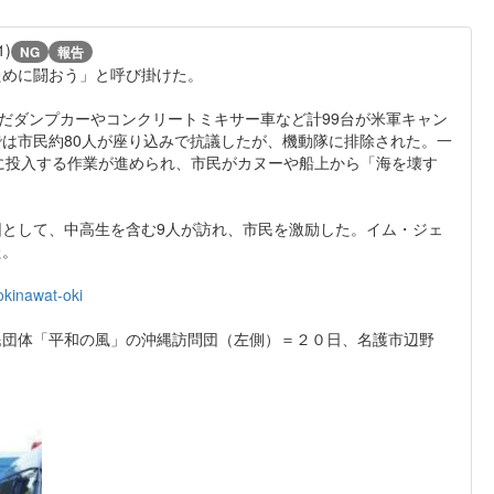
1)
NG
報告
ために闘おう」と呼び掛けた。
だダンプカーやコンクリートミキサー車など計99台が米軍キャン
は市民約80人が座り込みで抗議したが、機動隊に排除された。一
に投入する作業が進められ、市民がカヌーや船上から「海を壊す
として、中高生を含む9人が訪れ、市民を激励した。イム・ジェ
た。
okinawat-oki
民団体「平和の風」の沖縄訪問団（左側）＝２０日、名護市辺野