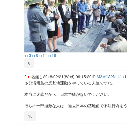
>>3
>>6
>>11
>>16
6
2
名無し
2018/02/21(Wed) 09:15:29
ID:
M3MTA2NjU
(1/1
多分済州島の反基地運動をやっている人達ですね。
本当に迷惑だから、日本で騒がないでください。
彼らの一部過激な人は、過去日本の基地前で不法行為を
10