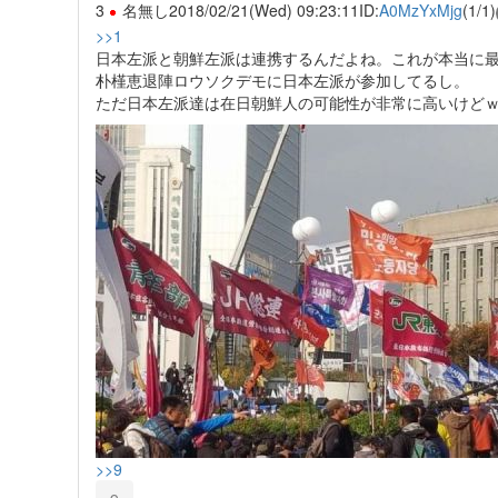
3
名無し
2018/02/21(Wed) 09:23:11
ID:
A0MzYxMjg
(1/1)
>>1
日本左派と朝鮮左派は連携するんだよね。これが本当に
朴槿恵退陣ロウソクデモに日本左派が参加してるし。
ただ日本左派達は在日朝鮮人の可能性が非常に高いけど
>>9