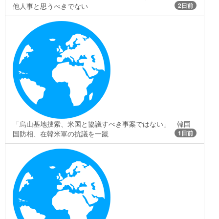
他人事と思うべきでない
2日前
「烏山基地捜索、米国と協議すべき事案ではない」 韓国
国防相、在韓米軍の抗議を一蹴
1日前