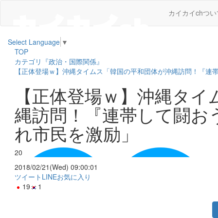
カイカイchつい
Select Language
▼
TOP
カテゴリ『政治・国際関係』
【正体登場ｗ】沖縄タイムス「韓国の平和団体が沖縄訪問！『連
【正体登場ｗ】沖縄タイ
縄訪問！『連帯して闘お
れ市民を激励」
20
2018/02/21(Wed) 09:00:01
ツイート
LINE
お気に入り
19
1