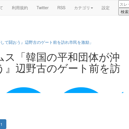
て
利用規約
Twitter
RSS
カテゴリ
設定
帯して闘おう』辺野古のゲート前を訪れ市民を激励」
ムス「韓国の平和団体が沖
う』辺野古のゲート前を訪
1