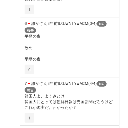
1
6
誰かさん
8年前
ID:UwNTYwMzM(3/4)
NG
報告
平昌の夜
改め
平壌の夜
0
7
誰かさん
8年前
ID:UwNTYwMzM(4/4)
NG
報告
韓国人よ、よくみとけ
韓国人にとっては朝鮮日報は売国新聞だろうけど
これが現実だ。わかったか？
1