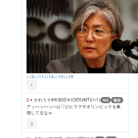
>>9
>>11
>>14
>>15
>>18
1
2
かわうそ
8年前
ID:k1ODYzMTI(1/1)
NG
報告
アッハッハッハ(≧▽≦)ヒラマサオリンピックを象
徴してるなｗ
3