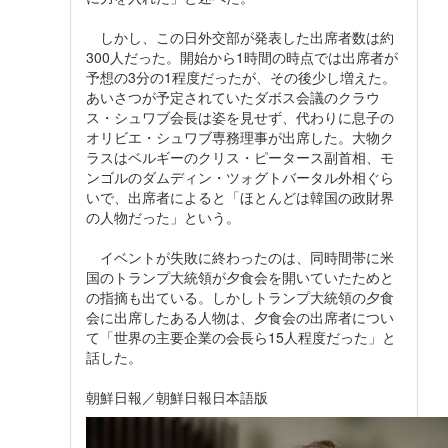
しかし、この日外交部が発表した出席者数は約
300人だった。開始から1時間の時点では出席者が
予想の3分の1程度だったが、その後少し増えた。
あいさつが予定されていたダボス会議のクラウ
ス・シュワブ会長は姿を見せず、代わりに息子の
オリビエ・シュワブ専務理事が出席した。大物ク
ラスはベルギーのクリス・ピータース副首相、モ
ンゴルのダムディン・ツォグトバータル外相ぐら
いで、出席者によると「ほとんどは韓国の政財界
の人物だった」という。
イベントが失敗に終わったのは、同時間帯に米
国のトランプ大統領が夕食会を開いていたためと
の指摘も出ている。しかしトランプ大統領の夕食
会に出席したある人物は、夕食会の出席者につい
て「世界の主要企業の会長ら15人程度だった」と
話した。
朝鮮日報／朝鮮日報日本語版