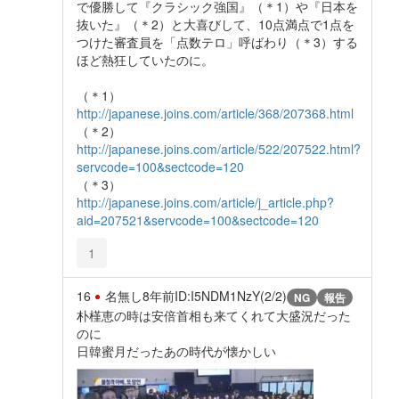
で優勝して『クラシック強国』（＊1）や『日本を
抜いた』（＊2）と大喜びして、10点満点で1点を
つけた審査員を「点数テロ」呼ばわり（＊3）する
ほど熱狂していたのに。
（＊1）
http://japanese.joins.com/article/368/207368.html
（＊2）
http://japanese.joins.com/article/522/207522.html?
servcode=100&sectcode=120
（＊3）
http://japanese.joins.com/article/j_article.php?
aid=207521&servcode=100&sectcode=120
1
16
名無し
8年前
ID:I5NDM1NzY(2/2)
NG
報告
朴槿恵の時は安倍首相も来てくれて大盛況だった
のに
日韓蜜月だったあの時代が懐かしい