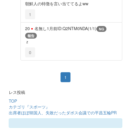
朝鮮人の特徴を言い当ててるよww
1
20
名無し
1月前
ID:Q2NTM0NDA(1/1)
NG
報告
ｚ
0
1
レス投稿
TOP
カテゴリ『スポーツ』
出席者ほぼ韓国人、失敗だったダボス会議での平昌五輪PR