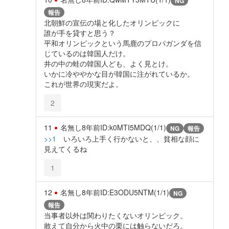
NG
報告
北朝鮮の宣伝の場と化したオリンピックに
誰が手を貸すと思う？
平和オリンピックという馬鹿のプロパガンダを信
じているのは韓国人だけ。
井の中の蛙の韓国人ども、よく見とけ。
いかに冷ややかな目が韓国に注がれているか。
これが世界の現実だよ。
2
11
名無し
8年前
ID:k0MTI5MDQ(1/1)
NG
報告
>>1
いろいろ上手く行かないと、、貧相な顔に
見えてくるね
1
12
名無し
8年前
ID:E3ODU5NTM(1/1)
NG
報告
当事者以外は関わりたくないオリンピック。
敢えて自分から火中の栗には触らないだろ。