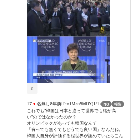
0
17
名無し
8年前
ID:c1Mzc5MDY(1/1)
NG
報告
これでも"韓国は日本と違って世界でも格が高
い"のではなかったのか？
オリンピックがあっても韓国なんて
「有っても無くてもどうでも良い国」なんだね。
韓国人自身が評価する程世界が認めていたらこん