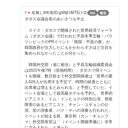
1
名無し
8年前
ID:g5NjI1MTE(1/2)
NG
報告
ダボス会議会長のあいさつも中止
スイス・ダボスで開催された世界経済フォーラ
ム（ダボス会議）で行われた平昌冬季五輪・パラ
リンピックのPRイベント「韓国・平昌の夜」が、
韓国政府が注力したにもかかわらずさほど注目を
集められなかったことが分かった。
韓国外交部（省に相当）と平昌五輪組織委員会
は25日午後7時（現地時間）、ダボスで同イベン
トを開催。数日前まで外交部関係者は「世界の要
人525人が出席する予定で、時間の経過とともに
出席者は増えるとみられる」と予想していた。イ
ベント会場として超高級ホテルを予約し、世界的
ピアニスト、イム・ドンヒョクの特別公演、視覚
障害のあるピアニスト、チャン・ユギョンの公
演、笙の演奏者、パク・チハの演奏も行われた。
イベントが始まる前、康京和（カン・ギョンフ
ァ）外交部長官は「（イベント開催準備に）非常
に力を入れた」と述べた。