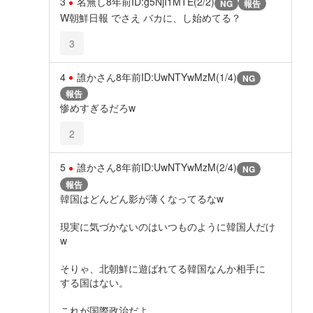
3
名無し
8年前
ID:g5NjI1MTE(2/2)
NG
報告
W朝鮮日報 でさえ バカに、し始めてる？
3
4
誰かさん
8年前
ID:UwNTYwMzM(1/4)
NG
報告
惨めすぎるだろw
2
5
誰かさん
8年前
ID:UwNTYwMzM(2/4)
NG
報告
韓国はどんどん影が薄くなってるなw
現実に気づかないのはいつものように韓国人だけ
w
そりゃ、北朝鮮に遊ばれてる韓国なんか相手に
する国はない。
これが国際政治だよ。