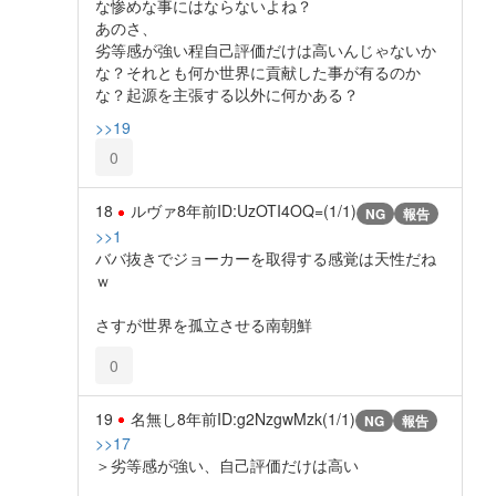
な惨めな事にはならないよね？
あのさ、
劣等感が強い程自己評価だけは高いんじゃないか
な？それとも何か世界に貢献した事が有るのか
な？起源を主張する以外に何かある？
>>19
0
18
ルヴァ
8年前
ID:UzOTI4OQ=(1/1)
NG
報告
>>1
ババ抜きでジョーカーを取得する感覚は天性だね
ｗ
さすが世界を孤立させる南朝鮮
0
19
名無し
8年前
ID:g2NzgwMzk(1/1)
NG
報告
>>17
＞劣等感が強い、自己評価だけは高い