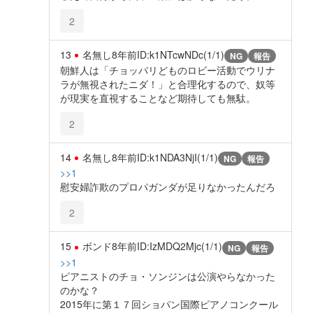
2
13
名無し
8年前
ID:k1NTcwNDc(1/1)
NG
報告
朝鮮人は「チョッパリどものロビー活動でウリナ
ラが無視されたニダ！」と合理化するので、奴等
が現実を直視することなど期待しても無駄。
2
14
名無し
8年前
ID:k1NDA3NjI(1/1)
NG
報告
>>1
慰安婦詐欺のプロパガンダが足りなかったんだろ
2
15
ボンド
8年前
ID:IzMDQ2Mjc(1/1)
NG
報告
>>1
ピアニストのチョ・ソンジンは公演やらなかった
のかな？
2015年に第１７回ショパン国際ピアノコンクール