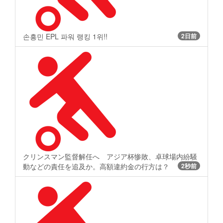
손흥민 EPL 파워 랭킹 1위!!
2日前
クリンスマン監督解任へ アジア杯惨敗、卓球場内紛騒
動などの責任を追及か。高額違約金の行方は？
2秒前