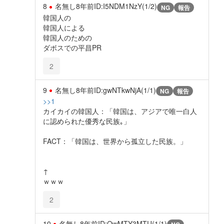
8
名無し
8年前
ID:I5NDM1NzY(1/2)
NG
報告
韓国人の
韓国人による
韓国人のための
ダボスでの平昌PR
2
9
名無し
8年前
ID:gwNTkwNjA(1/1)
NG
報告
>>1
カイカイの韓国人：「韓国は、アジアで唯一白人
に認められた優秀な民族｡」
FACT：「韓国は、世界から孤立した民族。」
↑
ｗｗｗ
2
10
名無し
8年前
ID:QwMTY3MTU(1/1)