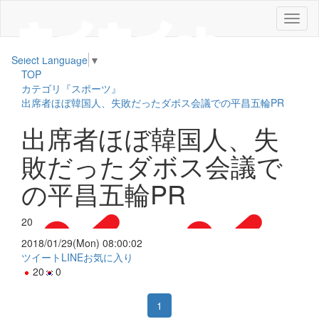
メ
ニ
ュ
Select Language
▼
ー
TOP
カテゴリ『スポーツ』
出席者ほぼ韓国人、失敗だったダボス会議での平昌五輪PR
出席者ほぼ韓国人、失
敗だったダボス会議で
の平昌五輪PR
20
2018/01/29(Mon) 08:00:02
ツイート
LINE
お気に入り
20
0
1