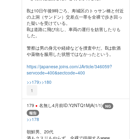
Bは10日午後9時ごろ、寿城区のトゥサン橋と付近
の上洞（サンドン）交差点一帯を全裸で歩き回っ
た疑いを受けている。
Bは道路に飛び出し、車両の運行を妨害したりも
した。
警察は男の身元や経緯などを捜査中だ。Bは飲酒
や薬物を服用した状態ではなかったという。
https://japanese.joins.com/JArticle/346059?
servcode=400&sectcode=400
>>179
>>180
1
179
名無し
4月前
ID:Y2NTQ1MjA(1/1)
NG
報告
>>178
朝鮮男、20代
酒もクスリもやらず、全裸で徘徊するwww