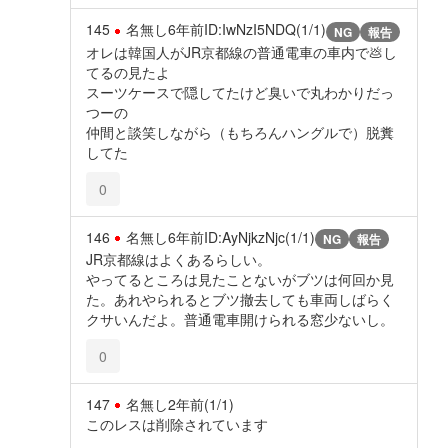
145
名無し
6年前
ID:IwNzI5NDQ(1/1)
NG
報告
オレは韓国人がJR京都線の普通電車の車内で💩し
てるの見たよ
スーツケースで隠してたけど臭いで丸わかりだっ
つーの
仲間と談笑しながら（もちろんハングルで）脱糞
してた
0
146
名無し
6年前
ID:AyNjkzNjc(1/1)
NG
報告
JR京都線はよくあるらしい。
やってるところは見たことないがブツは何回か見
た。あれやられるとブツ撤去しても車両しばらく
クサいんだよ。普通電車開けられる窓少ないし。
0
147
名無し
2年前
(1/1)
このレスは削除されています