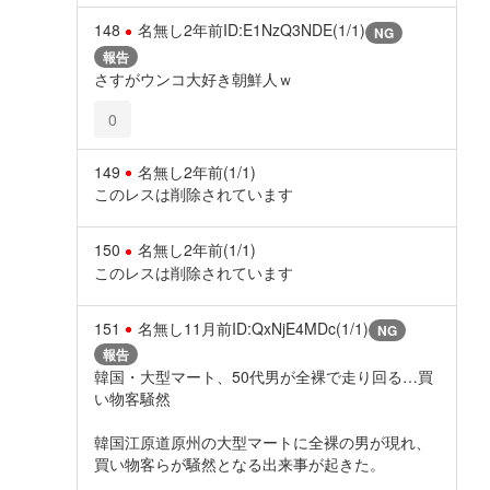
148
名無し
2年前
ID:E1NzQ3NDE(1/1)
NG
報告
さすがウンコ大好き朝鮮人ｗ
0
149
名無し
2年前
(1/1)
このレスは削除されています
150
名無し
2年前
(1/1)
このレスは削除されています
151
名無し
11月前
ID:QxNjE4MDc(1/1)
NG
報告
韓国・大型マート、50代男が全裸で走り回る…買
い物客騒然
韓国江原道原州の大型マートに全裸の男が現れ、
買い物客らが騒然となる出来事が起きた。