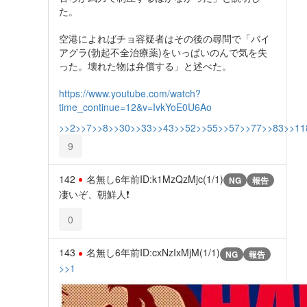
た。
空港によればチョ容疑者はその後の尋問で「バイ
アグラ(勃起不全治療薬)をいっぱいのんで気を失
った。壊れた物は弁償する」と述べた。
https://www.youtube.com/watch?
time_continue=12&v=IvkYoE0U6Ao
>>2
>>7
>>8
>>30
>>33
>>43
>>52
>>55
>>57
>>77
>>83
>>11
9
142
名無し
6年前
ID:k1MzQzMjc(1/1)
NG
報告
凄いぞ、朝鮮人❗
0
143
名無し
6年前
ID:cxNzIxMjM(1/1)
NG
報告
>>1