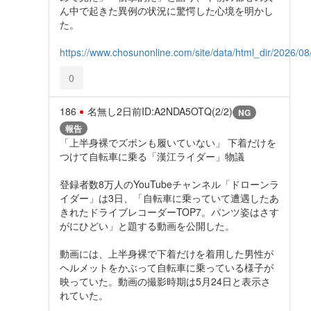
ん中で起きた異例の状況に驚愕した心境を明かし
た。
https://www.chosunonline.com/site/data/html_dir/2026/
0
186
名無し
2日前
ID:A2NDA5OTQ(2/2)
NG
報告
「上半身裸でズボンも履いていない」 下着だけを
つけて自転車に乗る「漢江ライダー」物議
登録者数8万人のYouTubeチャンネル「ドローンラ
イダー」は3日、「自転車に乗っていて遭遇したあ
きれたドライブレコーダーTOP7。パンツ姿はさす
がにひどい」と題する動画を公開した。
動画には、上半身裸で下着だけを着用した男性が
ヘルメットをかぶって自転車に乗っている様子が
映っていた。動画の撮影時期は5月24日と表示さ
れていた。