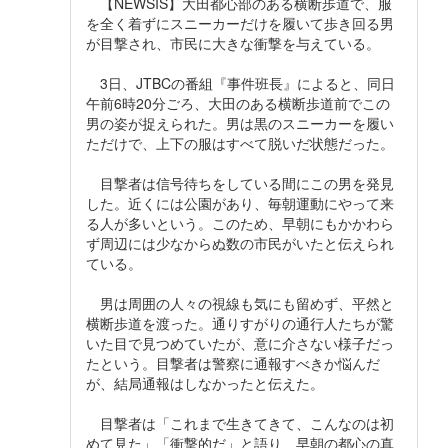
【NEWSIS】大田都心部のある横断歩道で、服
を全く着ずにスニーカーだけを履いて歩き回る男
が目撃され、市民に大きな衝撃を与えている。
3日、JTBCの番組『事件班長』によると、同日
午前6時20分ごろ、大田のある横断歩道前でこの
男の姿が捉えられた。男は黒のスニーカーを履い
ただけで、上下の服はすべて脱いだ状態だった。
目撃者は信号待ちをしている間にこの男を発見
した。近くには公園があり、毎朝運動にやって来
る人が多いという。このため、早朝にもかかわら
ず周辺には少なからぬ数の市民がいたと伝えられ
ている。
男は周囲の人々の視線も気にも留めず、平然と
横断歩道を渡った。通りすがりの通行人たちが驚
いた目で見つめていたが、意に介さない様子だっ
たという。目撃者は警察に通報すべきか悩んだ
が、結局通報はしなかったと伝えた。
目撃者は「これまで生きてきて、こんなのは初
めて見た」「衝撃的だ」と語り、早朝の都心の真