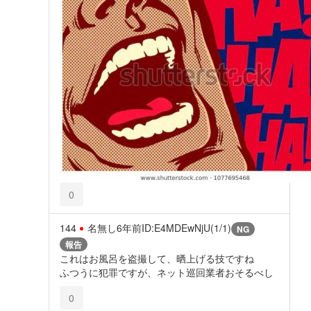
0
144
名無し
6年前
ID:E4MDEwNjU(1/1)
NG
報告
これはお風呂を盗撮して、晒上げる技ですね
ふつうに犯罪ですが、ネット巡回業者おそるべし
0