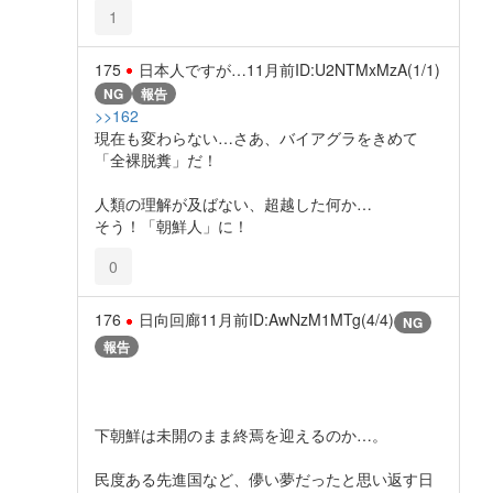
1
175
日本人ですが…
11月前
ID:U2NTMxMzA(1/1)
NG
報告
>>162
現在も変わらない…さあ、バイアグラをきめて
「全裸脱糞」だ！
人類の理解が及ばない、超越した何か…
そう！「朝鮮人」に！
0
176
日向回廊
11月前
ID:AwNzM1MTg(4/4)
NG
報告
下朝鮮は未開のまま終焉を迎えるのか…。
民度ある先進国など、儚い夢だったと思い返す日