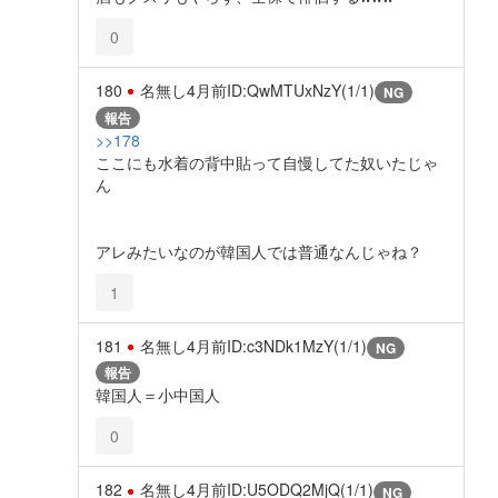
0
180
名無し
4月前
ID:QwMTUxNzY(1/1)
NG
報告
>>178
ここにも水着の背中貼って自慢してた奴いたじゃ
ん
アレみたいなのが韓国人では普通なんじゃね？
1
181
名無し
4月前
ID:c3NDk1MzY(1/1)
NG
報告
韓国人＝小中国人
0
182
名無し
4月前
ID:U5ODQ2MjQ(1/1)
NG