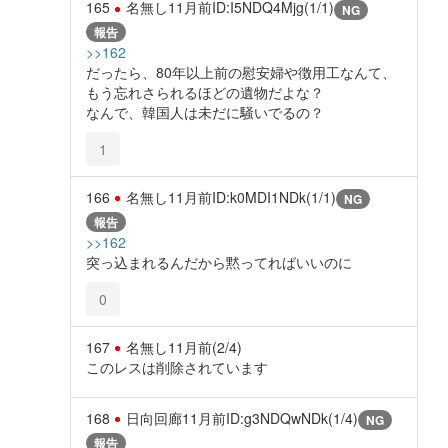
165
名無し
11月前
ID:I5NDQ4Mjg(1/1)
NG
報告
>>162
だったら、80年以上前の慰安婦や徴用工なんて、
もう忘れさられるほどの遺物だよな？
なんで、韓国人は未だに騒いでるの？
1
166
名無し
11月前
ID:k0MDI1NDk(1/1)
NG
報告
>>162
突っ込まれるんだから黙ってればいいのに
0
167
名無し
11月前
(2/4)
このレスは削除されています
168
日向回廊
11月前
ID:g3NDQwNDk(1/4)
NG
報告