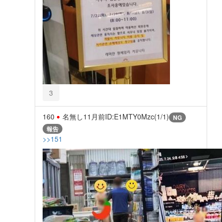
3
160
名無し
11月前
ID:E1MTY0Mzc(1/1)
NG
報告
>>151