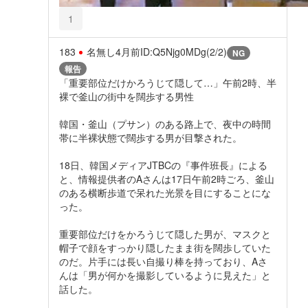
1
183
名無し
4月前
ID:Q5Njg0MDg(2/2)
NG
報告
「重要部位だけかろうじて隠して…」午前2時、半
裸で釜山の街中を闊歩する男性
韓国・釜山（プサン）のある路上で、夜中の時間
帯に半裸状態で闊歩する男が目撃された。
18日、韓国メディアJTBCの『事件班長』による
と、情報提供者のAさんは17日午前2時ごろ、釜山
のある横断歩道で呆れた光景を目にすることにな
った。
重要部位だけをかろうじて隠した男が、マスクと
帽子で顔をすっかり隠したまま街を闊歩していた
のだ。片手には長い自撮り棒を持っており、Aさ
んは「男が何かを撮影しているように見えた」と
話した。