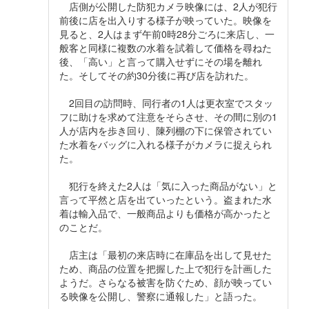
店側が公開した防犯カメラ映像には、2人が犯行
前後に店を出入りする様子が映っていた。映像を
見ると、2人はまず午前0時28分ごろに来店し、一
般客と同様に複数の水着を試着して価格を尋ねた
後、「高い」と言って購入せずにその場を離れ
た。そしてその約30分後に再び店を訪れた。
2回目の訪問時、同行者の1人は更衣室でスタッ
フに助けを求めて注意をそらさせ、その間に別の1
人が店内を歩き回り、陳列棚の下に保管されてい
た水着をバッグに入れる様子がカメラに捉えられ
た。
犯行を終えた2人は「気に入った商品がない」と
言って平然と店を出ていったという。盗まれた水
着は輸入品で、一般商品よりも価格が高かったと
のことだ。
店主は「最初の来店時に在庫品を出して見せた
ため、商品の位置を把握した上で犯行を計画した
ようだ。さらなる被害を防ぐため、顔が映ってい
る映像を公開し、警察に通報した」と語った。