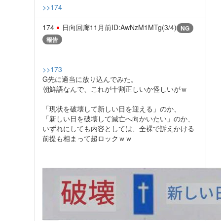
>>174
174
日向回廊
11月前
ID:AwNzM1MTg(3/4)
NG
報告
>>173
G先に適当に放り込んでみた。
朝鮮語なんで、これが十割正しいか怪しいがｗ
「現状を破壊して新しい日を迎える」のか、
「新しい日を破壊して滅亡へ向かいたい」のか、
いずれにしても内容としては、全裸で訴えかける
前提も相まって超ロックｗｗ