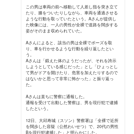
この男は車両の前へ移動して人差し指を突き立て
たり、膝をついたりしながら、車両を通過させる
ような行動を取っていたという。Aさんが提供し
た映像には、一人の男性が全裸で道路を闊歩する
姿がそのまま収められていた。
Aさんによると、該当の男は全裸でポーズを取
り、車を行かせるような行動を繰り返したとい
う。
Aさんは「鍛えた体のようだったが、それを誇示
しようとしている感じだった」とし「ひょっとし
て男がドアを開けたり、危害を加えたりするので
はないかと思って非常に怖かった」と振り返っ
た。
Aさんは直ちに警察に通報した。
通報を受けて出動した警察は、男を現行犯で逮捕
したという。
12日、大邱寿城（スソン）警察署は「全裸で近所
を闊歩した容疑（公然わいせつ）で、20代の男性
Bを現行犯逮捕した」と明らかにした。