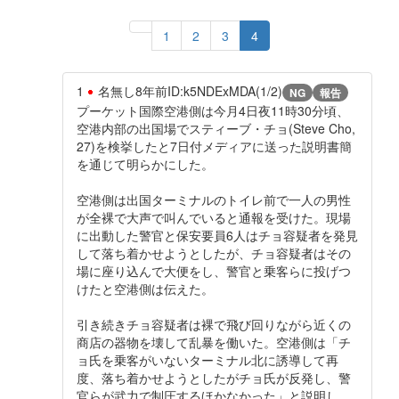
1
2
3
4
1
名無し
8年前
ID:k5NDExMDA(1/2)
NG
報告
プーケット国際空港側は今月4日夜11時30分頃、
空港内部の出国場でスティーブ・チョ(Steve Cho,
27)を検挙したと7日付メディアに送った説明書簡
を通じて明らかにした。
空港側は出国ターミナルのトイレ前で一人の男性
が全裸で大声で叫んでいると通報を受けた。現場
に出動した警官と保安要員6人はチョ容疑者を発見
して落ち着かせようとしたが、チョ容疑者はその
場に座り込んで大便をし、警官と乗客らに投げつ
けたと空港側は伝えた。
引き続きチョ容疑者は裸で飛び回りながら近くの
商店の器物を壊して乱暴を働いた。空港側は「チ
ョ氏を乗客がいないターミナル北に誘導して再
度、落ち着かせようとしたがチョ氏が反発し、警
官らが武力で制圧するほかなかった」と説明し