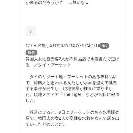
が来るのだろうか？ …無いなｗ
0
177
名無し
5月前
ID:Y4ODYxNzM(1/1)
NG
報告
韓国人女性観光客2人が衣料品店で水着盗んで逃げ
る ／タイ・プーケット
タイのリゾート地・プーケットのある衣料品店
で、韓国人と思われる女たちが水着を盗んで逃走
する事件が発生し、現地警察が捜査に乗り出し
た。現地メディア「The Tiger」などが10日に報道
した。
報道によると、9日にプーケットのある水着販売
店で、韓国人の女2人が高価な水着を盗んで店を出
ていったとのことだ。