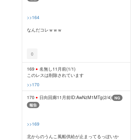
>>164
なんだコレｗｗｗ
0
169
名無し
11月前
(1/1)
このレスは削除されています
>>170
170
日向回廊
11月前
ID:AwNzM1MTg(2/4)
NG
報告
>>169
北からのうんこ風船供給が止まってるっぽいか