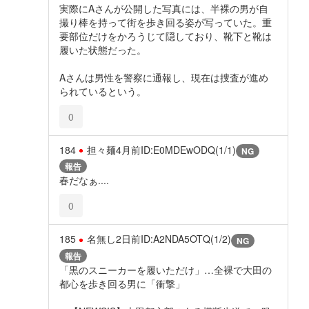
実際にAさんが公開した写真には、半裸の男が自
撮り棒を持って街を歩き回る姿が写っていた。重
要部位だけをかろうじて隠しており、靴下と靴は
履いた状態だった。
Aさんは男性を警察に通報し、現在は捜査が進め
られているという。
0
184
担々麺
4月前
ID:E0MDEwODQ(1/1)
NG
報告
春だなぁ....
0
185
名無し
2日前
ID:A2NDA5OTQ(1/2)
NG
報告
「黒のスニーカーを履いただけ」…全裸で大田の
都心を歩き回る男に「衝撃」