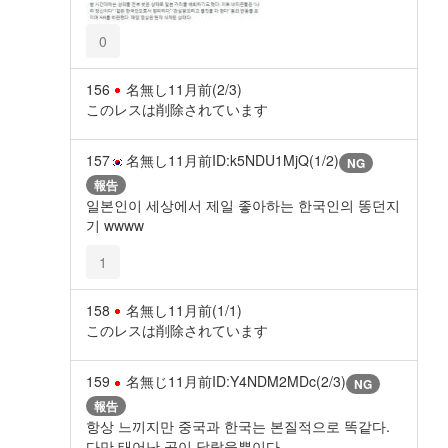
0
156
名無し
11月前
(2/3)
このレスは削除されています
157
名無し
11月前
ID:k5NDU1MjQ(1/2)
NG
報告
일본인이 세상에서 제일 좋아하는 한국인의 똥던지
기 wwww
1
158
名無し
11月前
(1/1)
このレスは削除されています
159
名無じ
11月前
ID:Y4NDM2MDc(2/3)
NG
報告
항상 느끼지만 중국과 한국는 본질적으로 똑같다.
다만 태어난 곳이 달랐을뿐이다.