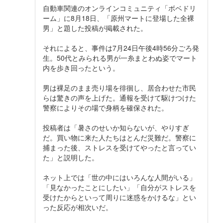
自動車関連のオンラインコミュニティ「ボベドリ
ーム」に8月18日、「原州マートに登場した全裸
男」と題した投稿が掲載された。
それによると、事件は7月24日午後4時56分ごろ発
生。50代とみられる男が一糸まとわぬ姿でマート
内を歩き回ったという。
男は裸足のまま売り場を徘徊し、居合わせた市民
らは驚きの声を上げた。通報を受けて駆けつけた
警察によりその場で身柄を確保された。
投稿者は「暑さのせいか知らないが、やりすぎ
だ。買い物に来た人たちはとんだ災難だ。警察に
捕まった後、ストレスを受けてやったと言ってい
た」と説明した。
ネット上では「世の中にはいろんな人間がいる」
「見なかったことにしたい」「自分がストレスを
受けたからといって周りに迷惑をかけるな」とい
った反応が相次いだ。