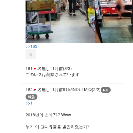
>>163
0
161
名無し
11月前
(3/3)
このレスは削除されています
162
名無し
11月前
ID:k5NDU1MjQ(2/2)
NG
報告
>>1
2018년의 스레??? Www
누가 이 고대유물을 발견하였는가?