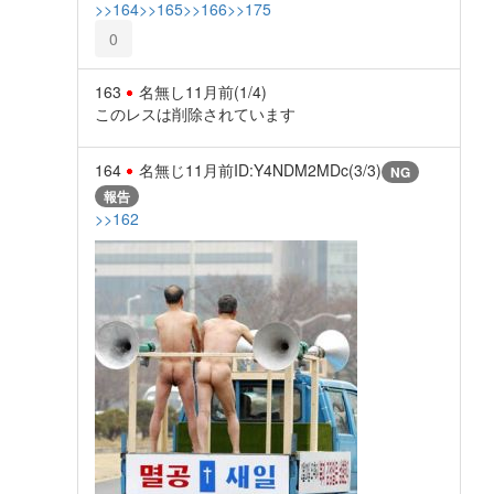
>>164
>>165
>>166
>>175
0
163
名無し
11月前
(1/4)
このレスは削除されています
164
名無じ
11月前
ID:Y4NDM2MDc(3/3)
NG
報告
>>162