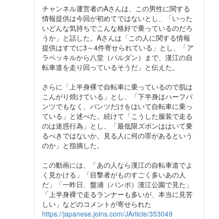
チャンネル運営者のAさんは、この男性に関する
情報提供は今回が初めてではないとし、「いった
いどんな気持ちでこんな格好で乗っているのだろ
うか」と話した。Aさんは「この人に関する情報
提供はすでに3～4件寄せられている」とし、「ア
ラベッキルから八堂（パルダン）まで、漢江の自
転車道を走り回っているそうだ」と伝えた。
さらに「上半身裸で自転車に乗っているので肌は
こんがり焼けている」とし、「下半身はハーフパ
ンツでもなく、パンツだけをはいて自転車に乗っ
ている」と述べた。続けて「こうした服装で走る
のは迷惑行為」とし、「最低限ズボンははいて乗
るべきではないか。見る人に何の罪があるという
のか」と指摘した。
この動画には、「あの人なら漢江の自転車道でよ
く見かける」「目撃者がものすごく多いあの人
だ」「一昨日、盤浦（パンポ）漢江公園で見た」
「上半身裸で走るランナーも多いが、本当に見苦
しい」などのコメントが寄せられた
https://japanese.joins.com/JArticle/353049