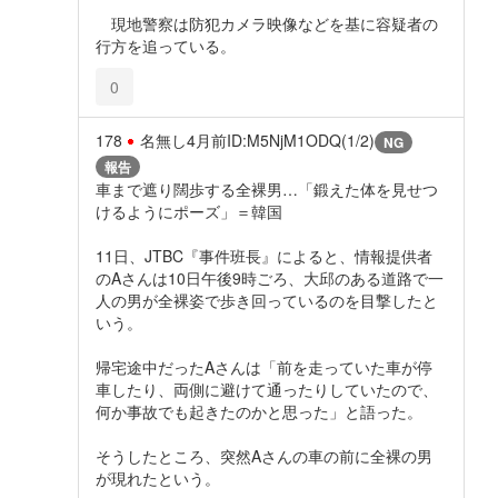
現地警察は防犯カメラ映像などを基に容疑者の
行方を追っている。
0
178
名無し
4月前
ID:M5NjM1ODQ(1/2)
NG
報告
車まで遮り闊歩する全裸男…「鍛えた体を見せつ
けるようにポーズ」＝韓国
11日、JTBC『事件班長』によると、情報提供者
のAさんは10日午後9時ごろ、大邱のある道路で一
人の男が全裸姿で歩き回っているのを目撃したと
いう。
帰宅途中だったAさんは「前を走っていた車が停
車したり、両側に避けて通ったりしていたので、
何か事故でも起きたのかと思った」と語った。
そうしたところ、突然Aさんの車の前に全裸の男
が現れたという。