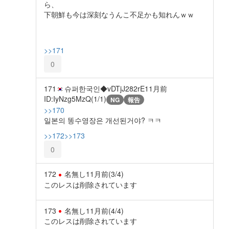
ら、
下朝鮮も今は深刻なうんこ不足かも知れんｗｗ
>>171
0
171
슈퍼한국인◆vDTjJ282rE
11月前
ID:IyNzg5MzQ(1/1)
NG
報告
>>170
일본의 똥수영장은 개선된거야? ㅋㅋ
>>172
>>173
0
172
名無し
11月前
(3/4)
このレスは削除されています
173
名無し
11月前
(4/4)
このレスは削除されています