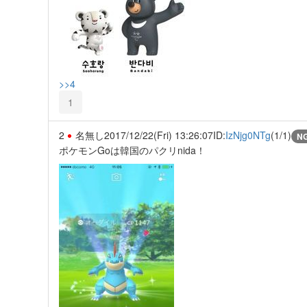
>>4
1
2
名無し
2017/12/22(Fri) 13:26:07
ID:
IzNjg0NTg
(1/1)
N
ポケモンGoは韓国のパクリnida！