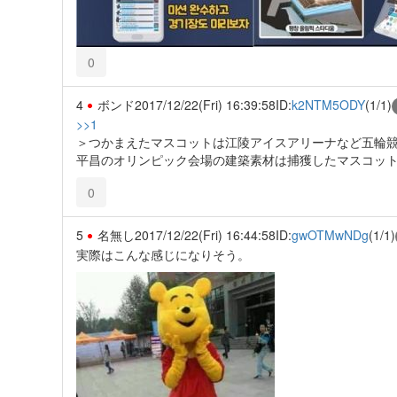
0
4
ボンド
2017/12/22(Fri) 16:39:58
ID:
k2NTM5ODY
(1/1)
>>1
＞つかまえたマスコットは江陵アイスアリーナなど五輪競
平昌のオリンピック会場の建築素材は捕獲したマスコッ
0
5
名無し
2017/12/22(Fri) 16:44:58
ID:
gwOTMwNDg
(1/1)
実際はこんな感じになりそう。