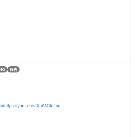
NG
報告
be
https://youtu.be/tXn68CIeimg