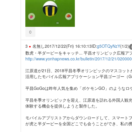
0
3
名無し
2017/12/22(Fri) 16:10:13
ID:
g5OTQyNzY
(1/2)
数虎・半ダービーをキャッチ... 平昌オリンピック広報ア
http://www.yonhapnews.co.kr/bulletin/2017/12/21/02
江原道が21日、2018平昌冬季オリンピックのマスコッ
活用したモバイル広報アプリケーション平昌ゴーゴー（G
平昌GoGoは昨年人気を集め「ポケモンGO」のようなロ
平昌冬季オリンピックを迎え、江原道を訪れる外国人観
体験する機会を提供しようと製作した。
モバイルアプリストアからダウンロードして、スマートフ
が虎と半ダービーを全国どこでも会うことができ、私の