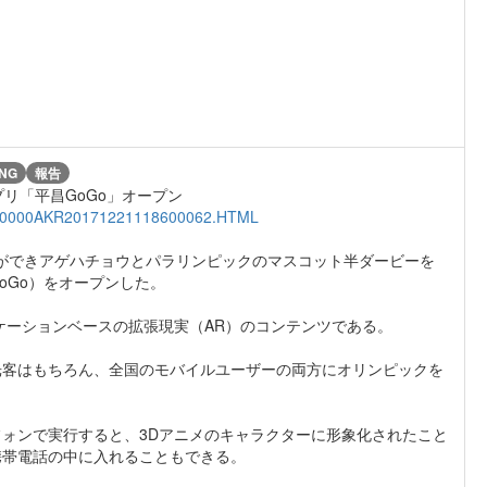
NG
報告
プリ「平昌GoGo」オープン
00000000AKR20171221118600062.HTML
トができアゲハチョウとパラリンピックのマスコット半ダービーを
oGo）をオープンした。
ケーションベースの拡張現実（AR）のコンテンツである。
光客はもちろん、全国のモバイルユーザーの両方にオリンピックを
ォンで実行すると、3Dアニメのキャラクターに形象化されたこと
携帯電話の中に入れることもできる。