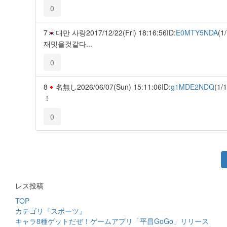
0
7
대만 사랑
2017/12/22(Fri) 18:16:56
ID:
E0MTY5NDA
(1/
재밋을것같다...
0
8
名無し
2026/06/07(Sun) 15:11:06
ID:
g1MDE2NDQ
(1/1
！
0
レス投稿
TOP
カテゴリ『スポーツ』
キャラ8種ゲットだぜ！ゲームアプリ「平昌GoGo」リリース