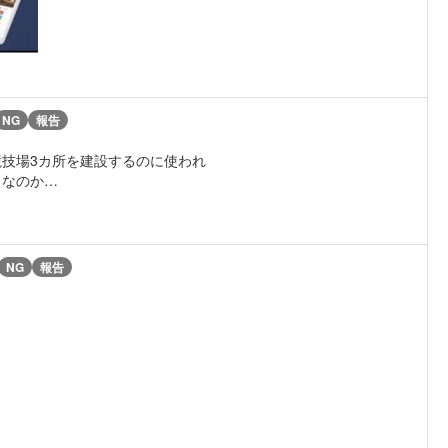
NG
報告
技場3カ所を建設するのに使われ
トなのか…
NG
報告