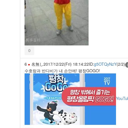
0
6
名無し
2017/12/22(Fri) 18:14:22
ID:
g5OTQyNzY
(2/2)
수호랑과 반다비가 내 손안에! 평창GOGO!
YouTu