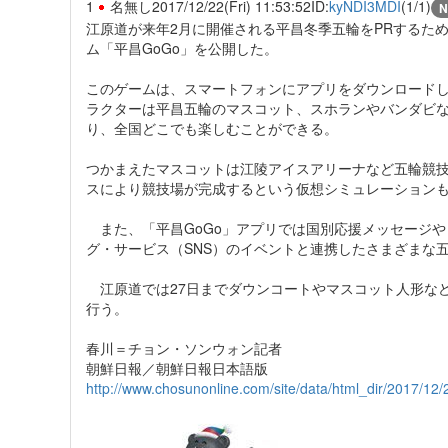
1
名無し
2017/12/22(Fri) 11:53:52
ID:
kyNDI3MDI
(1/1)
N
江原道が来年2月に開催される平昌冬季五輪をPRするた
ム「平昌GoGo」を公開した。
このゲームは、スマートフォンにアプリをダウンロードし
ラクターは平昌五輪のマスコット、スホランやバンダビな
り、全国どこでも楽しむことができる。
つかまえたマスコットは江陵アイスアリーナなど五輪競技
スにより競技場が完成するという仮想シミュレーション
また、「平昌GoGo」アプリでは国別応援メッセージ
グ・サービス（SNS）のイベントと連携したさまざまな
江原道では27日までダウンコートやマスコット人形など
行う。
春川＝チョン・ソンウォン記者
朝鮮日報／朝鮮日報日本語版
http://www.chosunonline.com/site/data/html_dir/2017/1