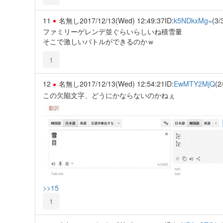
11
名無し
2017/12/13(Wed) 12:49:37
ID:
k5NDkxMg=
(3/
ファミリーゲレンデ並ぐらいらしいね積雪量
そこで激しいバトルができるのかｗ
1
12
名無し
2017/12/13(Wed) 12:54:21
ID:
EwMTY2MjQ
(2
この欠陥文字、どうにかならないのかねぇ
>>15
1