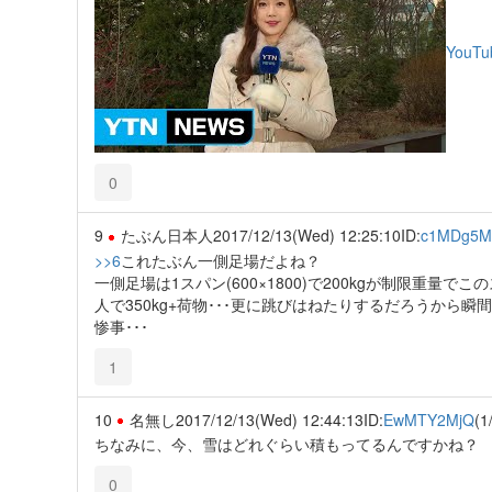
YouTu
0
9
たぶん日本人
2017/12/13(Wed) 12:25:10
ID:
c1MDg5
>>6
これたぶん一側足場だよね？
一側足場は1スパン(600×1800)で200kgが制限重量で
人で350kg+荷物･･･更に跳びはねたりするだろうから瞬
惨事･･･
1
10
名無し
2017/12/13(Wed) 12:44:13
ID:
EwMTY2MjQ
(1
ちなみに、今、雪はどれぐらい積もってるんですかね？
0