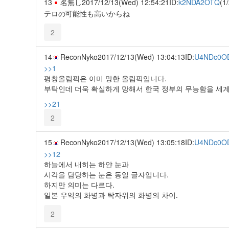
13
名無し
2017/12/13(Wed) 12:54:21
ID:
k2NDA2OTQ
(1/
テロの可能性も高いからね
2
14
ReconNyko
2017/12/13(Wed) 13:04:13
ID:
U4NDc0O
>>1
평창올림픽은 이미 망한 올림픽입니다.
부탁인데 더욱 확실하게 망해서 한국 정부의 무능함을 세계
>>21
2
15
ReconNyko
2017/12/13(Wed) 13:05:18
ID:
U4NDc0O
>>12
하늘에서 내히는 하얀 눈과
시각을 담당하는 눈은 동일 글자입니다.
하지만 의미는 다르다.
일본 우익의 화병과 탁자위의 화병의 차이.
2