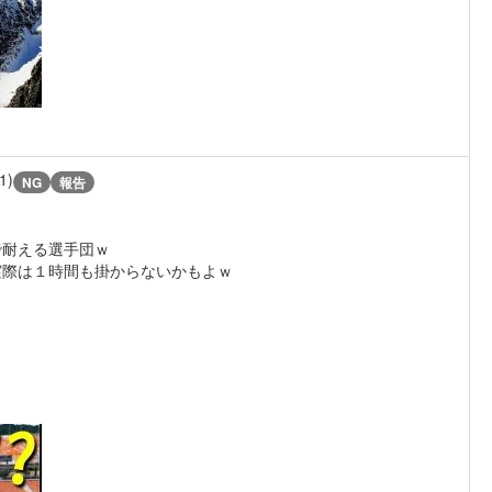
1)
NG
報告
で耐える選手団ｗ
実際は１時間も掛からないかもよｗ