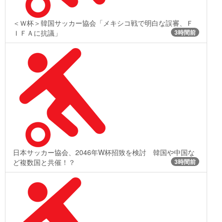
＜Ｗ杯＞韓国サッカー協会「メキシコ戦で明白な誤審、Ｆ
ＩＦＡに抗議」
3時間前
日本サッカー協会、2046年W杯招致を検討 韓国や中国な
ど複数国と共催！？
3時間前