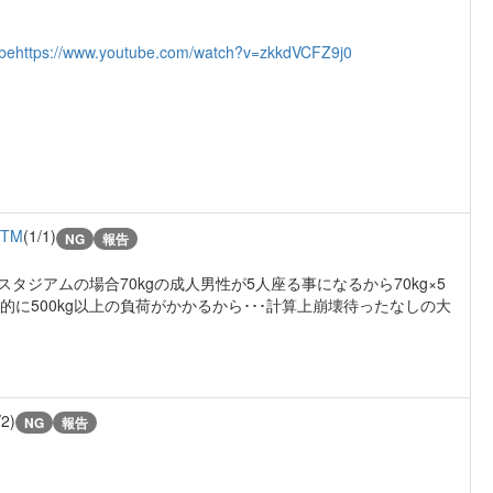
be
https://www.youtube.com/watch?v=zkkdVCFZ9j0
MTM
(1/1)
NG
報告
このスタジアムの場合70kgの成人男性が5人座る事になるから70kg×5
間的に500kg以上の負荷がかかるから･･･計算上崩壊待ったなしの大
/2)
NG
報告