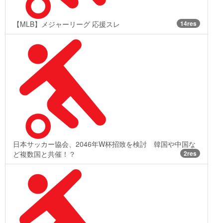
【MLB】メジャーリーグ 応援スレ
14res
日本サッカー協会、2046年W杯招致を検討 韓国や中国な
ど複数国と共催！？
2res