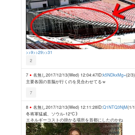
>>9
>>29
>>31
2
7
名無し
2017/12/13(Wed) 12:04:47
ID:
k5NDkxMg=
(2/3)
主要各国の首脳が行くのを見合わせてるｗ
7
8
名無し
2017/12/13(Wed) 12:11:28
ID:
Q1NTQ3NjM
(1/1
冬将軍猛威、ソウル-12℃｠
エネルギーコストの掛かる場所を首都にしたのかね