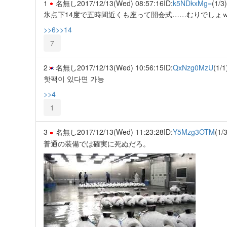
1
名無し
2017/12/13(Wed) 08:57:16
ID:
k5NDkxMg=
(1/3)
氷点下14度で五時間近くも座って開会式……むりでしょ
>>6
>>14
7
2
名無し
2017/12/13(Wed) 10:56:15
ID:
QxNzg0MzU
(1/1
핫팩이 있다면 가능
>>4
1
3
名無し
2017/12/13(Wed) 11:23:28
ID:
Y5Mzg3OTM
(1/3
普通の装備では確実に死ぬだろ。