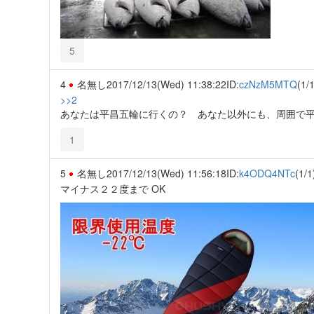
5
4
名無し
2017/12/13(Wed) 11:38:22
ID:
czNzM5MTQ
(1/1
>>2
あなたは平昌五輪に行くの？ あなた以外にも、周囲で
1
5
名無し
2017/12/13(Wed) 11:56:18
ID:
k4ODQ4NTc
(1/1
マイナス２２度まで OK