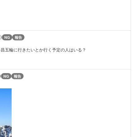
)
NG
報告
平昌五輪に行きたいとか行く予定の人はいる？
)
NG
報告