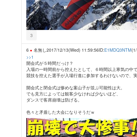
3
6
名無し
2017/12/13(Wed) 11:59:56
ID:
E1MDQ3NTM
(1/
>>1
開会式が５時間だっけ？
入場の一時間前から控えたとして、６時間以上寒気の中
競技を控えた選手が入場行進に参加するわけないので、
開会式と閉会式は惨めな案山子が並ぶ可能性は大。
でも見方によっては観客少なければ少ないほど、
ダンスで客席崩壊は防げる。
色々と矛盾した大会になりそうだｗ