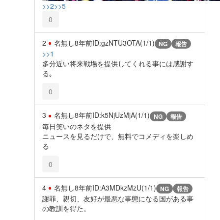
>>2
>>5
0
2
名無し
8年前
ID:gzNTU3OTA(1/1)
NG
報告
>>1
多分近い将来戦場を提供してくれる事には感謝す
る｡
0
3
名無し
8年前
ID:k5NjUzMjA(1/1)
NG
報告
毎日笑いのネタを提供
ニュースを見るだけで、無料でコメディを楽しめ
る
0
4
名無し
8年前
ID:A3MDkzMzU(1/1)
NG
報告
謝罪、親切、友好が最悪な事態になる国がある事
の教訓を得た。