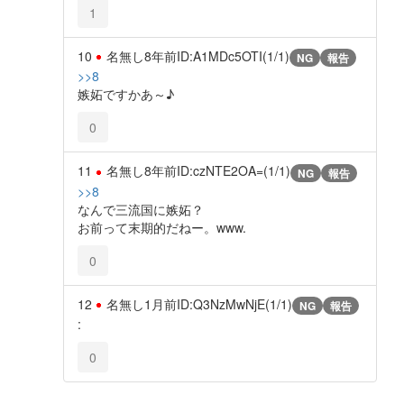
1
10
名無し
8年前
ID:A1MDc5OTI(1/1)
NG
報告
>>8
嫉妬ですかあ～♪
0
11
名無し
8年前
ID:czNTE2OA=(1/1)
NG
報告
>>8
なんで三流国に嫉妬？
お前って末期的だねー。www.
0
12
名無し
1月前
ID:Q3NzMwNjE(1/1)
NG
報告
:
0