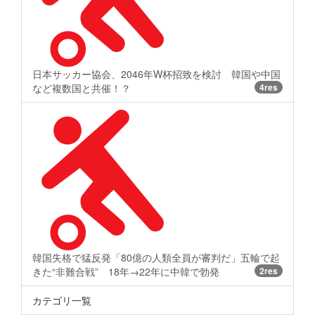
日本サッカー協会、2046年W杯招致を検討 韓国や中国
など複数国と共催！？
4res
韓国失格で猛反発「80億の人類全員が審判だ」五輪で起
きた“非難合戦” 18年→22年に中韓で勃発
2res
カテゴリ一覧