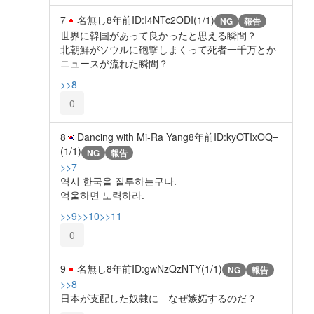
7
名無し
8年前
ID:I4NTc2ODI(1/1)
NG
報告
世界に韓国があって良かったと思える瞬間？
北朝鮮がソウルに砲撃しまくって死者一千万とか
ニュースが流れた瞬間？
>>8
0
8
Dancing with Mi-Ra Yang
8年前
ID:kyOTIxOQ=
(1/1)
NG
報告
>>7
역시 한국을 질투하는구나.
억울하면 노력하라.
>>9
>>10
>>11
0
9
名無し
8年前
ID:gwNzQzNTY(1/1)
NG
報告
>>8
日本が支配した奴隷に なぜ嫉妬するのだ？