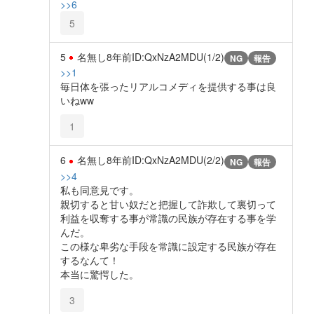
>>6
5
5
名無し
8年前
ID:QxNzA2MDU(1/2)
NG
報告
>>1
毎日体を張ったリアルコメディを提供する事は良
いねww
1
6
名無し
8年前
ID:QxNzA2MDU(2/2)
NG
報告
>>4
私も同意見です。
親切すると甘い奴だと把握して詐欺して裏切って
利益を収奪する事が常識の民族が存在する事を学
んだ。
この様な卑劣な手段を常識に設定する民族が存在
するなんて！
本当に驚愕した。
3