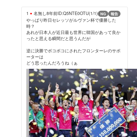
1
名無し
8年前
ID:Q5NTE0OTU(1/1)
NG
報告
やっぱり昨日セレッソがルヴァン杯で優勝した
時？
あれが日本人が近日最も世界に韓国があって良か
ったと思える瞬間だと思うんだが
逆に決勝でボコボコにされたフロンターレのサポ
ーターは
どう思ったんだろうね（ぁ