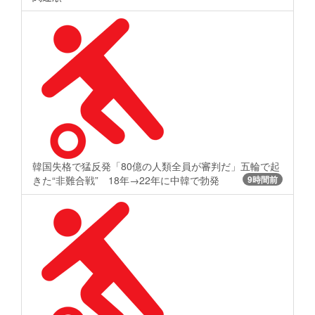
韓国失格で猛反発「80億の人類全員が審判だ」五輪で起
きた“非難合戦” 18年→22年に中韓で勃発
9時間前