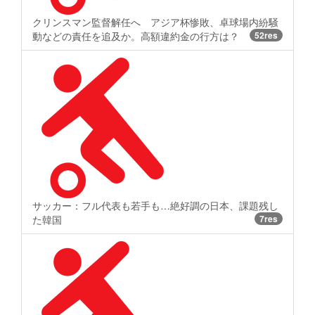
クリンスマン監督解任へ アジア杯惨敗、卓球場内紛騒
動などの責任を追及か。高額違約金の行方は？
52res
サッカー：フル代表も若手も…絶好調の日本、課題残し
た韓国
7res