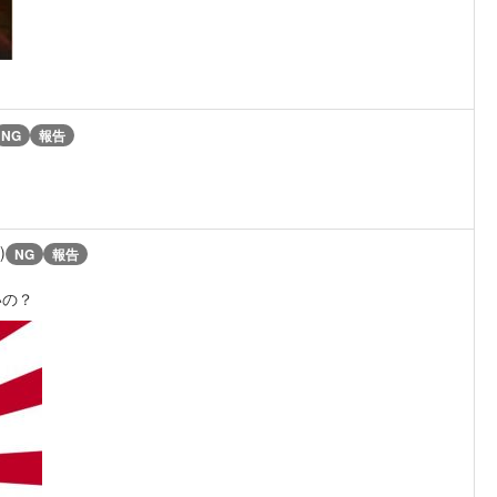
NG
報告
)
NG
報告
いの？