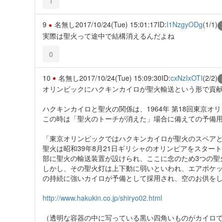
1
9
名無し
2017/10/24(Tue) 15:01:17
ID:
I1NzgyODg
(1/1)
実際は聖火って途中で結構消えるんだよね
0
10
名無し
2017/10/24(Tue) 15:09:30
ID:
cxNzIxOTI
(2/2)
オリンピックにハクキンカイロが聖火輸送という形で貢
ハクキンカイロと聖火の関係は、1964年 第18回東京オ
この時は「聖火のトーチが消えた」場合に備えての予備
「東京オリンピックではハクキンカイロが聖火のスペア
聖火は昭和39年8月21日ギリシャのオリンピアをスター
部に聖火の輸送装置が設けられ、ここに念のため3つの聖
しかし、その聖火灯は上下動に弱いといわれ、エアポケ
の持続に強いカイロが予備として採用され、空のお供を
http://www.hakukin.co.jp/shiryo02.html
（透明な容器の中に写っている黒い四角いものがカイロ