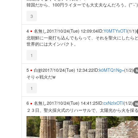
韓国だから、100円ライターでも大丈夫なんだろう。(*´-`)
3
4
名無し
2017/10/24(Tue) 12:09:04
ID:
Y0MTYxOTI
(1/1)
北朝鮮に一発打ち込んでもらって、それを聖火にしたら
世界的には大インパクト。
1
5
白妙
2017/10/24(Tue) 12:34:22
ID:
k0MTQ1Ng=
(1/2)
そりゃ戦火だw
1
6
名無し
2017/10/24(Tue) 14:41:25
ID:
cxNzIxOTI
(1/2)
N
２３日、聖火採火式のリハーサルで、太陽光から火を採