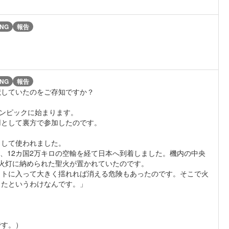
NG
報告
NG
報告
献していたのをご存知ですか？
リンピックに始まります。
用として裏方で参加したのです。
として使われました。
ト、12カ国2万キロの空輸を経て日本へ到着しました。機内の中央
火灯に納められた聖火が置かれていたのです。
ットに入って大きく揺れれば消える危険もあったのです。そこで火
したというわけなんです。」
です。）