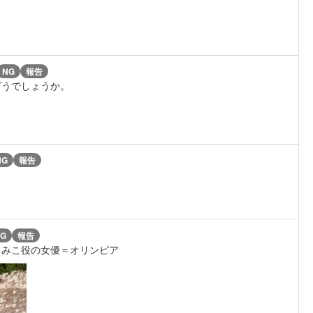
NG
報告
どうでしょうか。
NG
報告
G
報告
るみこ役の女優＝オリンピア