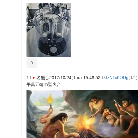
0
11
名無し
2017/10/24(Tue) 15:46:52
ID:
IzNTc0ODg
(1/1)
平昌五輪の聖火台