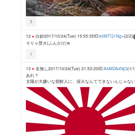
3
12
白妙
2017/10/24(Tue) 15:55:35
ID:
k0MTQ1Ng=
(2/2)
そりゃ焚火(ふんか)だw
1
13
名無し
2017/10/24(Tue) 21:53:20
ID:
A4MDA4NjQ
(1/1
あれ？
太陽が大嫌いな朝鮮人に、採火なんてできないんじゃな