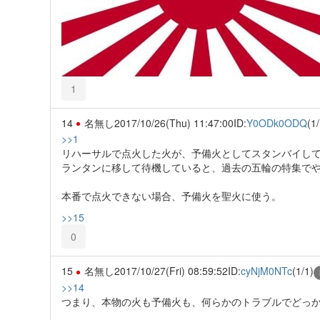
1
14
名無し
2017/10/26(Thu) 11:47:00
ID:
Y0ODk0ODQ
(1/
>>1
リハーサルで点火した火が、予備火としてスタンバイし
ランタンに移して待機していると、過去の五輪の特集で
本番で点火できない場合、予備火を聖火に使う。
>>15
0
15
名無し
2017/10/27(Fri) 08:59:52
ID:
cyNjM0NTc
(1/1)
>>14
つまり、本物の火も予備火も、何らかのトラブルでどっ