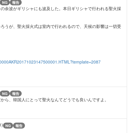
NG
報告
その余波がギリシャにも波及した。本日ギリシャで行われる聖火採
降ろうが、聖火採火式は室内で行われるので、天候の影響は一切受
01000000AKR20171023147500001.HTML?template=2087
NG
報告
だから、韓国人にとって聖火なんてどうでも良いんですよ。
1)
NG
報告