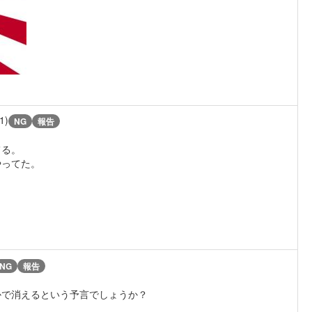
1)
NG
報告
てる。
やってた。
NG
報告
かで消えるという予言でしょうか？