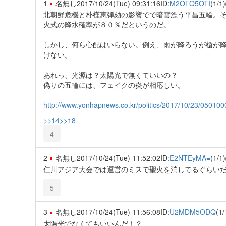
1
名無し
2017/10/24(Tue) 09:31:16
ID:
M2OTQ5OTI
(1/1)
北朝鮮危機と朴槿恵弾劾の影響でで暗雲漂う平昌五輪。
火式の降水確率が８０％だというのだ。
しかし、何ら心配はいらない。例え、雨が降ろうが槍が
けない。
あれっ、光源は？太陽光で無くていいの？
偽りの五輪には、フェイクの炎が相応しい。
http://www.yonhapnews.co.kr/politics/2017/10/23/05
>>14
>>18
4
2
名無し
2017/10/24(Tue) 11:52:02
ID:
E2NTEyMA=
(1/1)
仁川アジア大会では運営のミスで聖火を消してるぐらい
5
3
名無し
2017/10/24(Tue) 11:56:08
ID:
U2MDM5ODQ
(1/
太陽光でなくてもいいんだ！？