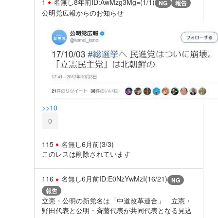
1
名無し
8年前
ID:AwMzg3Mg=(1/1)
NG
報告
公明党広報からのお知らせ
>>10
0
115
名無し
6月前
(3/3)
このレスは削除されています
116
名無し
6月前
ID:E0NzYwMzI(16/21)
NG
報告
立憲・公明の新党名は「中道改革連合」 立憲・
野田代表と公明・斉藤代表が共同代表となる見込