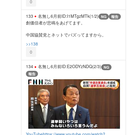
0
133
名無し
6月前
ID:I1MTgzMTk(1/2)
NG
報告
創価信者が悲鳴をあげてます。
中国協賛党とネットでバズってますから。
>>138
0
134
名無し
6月前
ID:E2ODYzNDQ(2/3)
NG
報告
YouTube
https://www.youtube.com/watch?