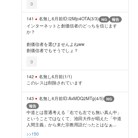
0
141
名無し
6月前
ID:I2Mjc4OTA(3/3)
NG
報告
インターネットと創価信者のどっちを信じます
か？
創価信者を選びませんよねww
創価信者でもそうでしょ？
0
142
名無し
6月前
(1/1)
このレスは削除されています
143
名無し
6月前
ID:AxMDQ2MTg(4/5)
NG
報告
中道とは普通考える「右でも左でも無い真ん中」
ということではなくて、池田大作が唱えた「中道
人間主義」から来た宗教用語だったとはなぁ...
>>150