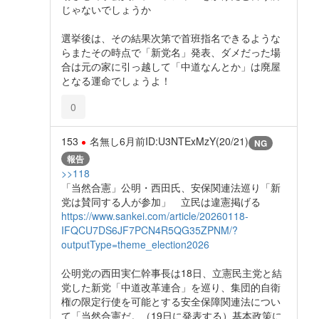
じゃないでしょうか
選挙後は、その結果次第で首班指名できるような
らまたその時点で「新党名」発表、ダメだった場
合は元の家に引っ越して「中道なんとか」は廃屋
となる運命でしょうよ！
0
153
名無し
6月前
ID:U3NTExMzY(20/21)
NG
報告
>>118
「当然合憲」公明・西田氏、安保関連法巡り「新
党は賛同する人が参加」 立民は違憲掲げる
https://www.sankei.com/article/20260118-
IFQCU7DS6JF7PCN4R5QG35ZPNM/?
outputType=theme_election2026
公明党の西田実仁幹事長は18日、立憲民主党と結
党した新党「中道改革連合」を巡り、集団的自衛
権の限定行使を可能とする安全保障関連法につい
て「当然合憲だ。（19日に発表する）基本政策に