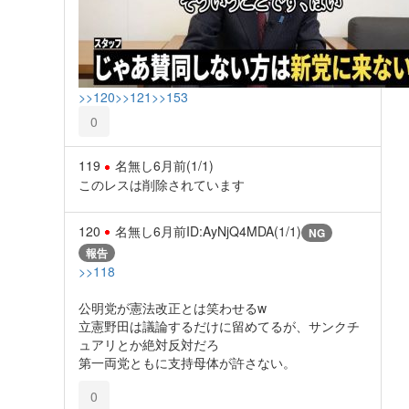
>>120
>>121
>>153
0
119
名無し
6月前
(1/1)
このレスは削除されています
120
名無し
6月前
ID:AyNjQ4MDA(1/1)
NG
報告
>>118
公明党が憲法改正とは笑わせるw
立憲野田は議論するだけに留めてるが、サンクチ
ュアリとか絶対反対だろ
第一両党ともに支持母体が許さない。
0