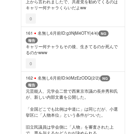
上から言われましたで、共産党を勧めてくるのは
キャリー何チャラくらいだよww
0
161
名無し
6月前
ID:g3NjM4OTY(4/4)
NG
報告
キャリー何チャラもその後、生きてるのか死んで
るのかwww
0
162
名無し
6月前
ID:k0MzEzODQ(2/2)
NG
報告
元芸能人、元学会二世で西東京市議の長井秀和氏
が、新しい内部文書を公開した。
「全国どこでも比例は中道に」は同じだが、小選
挙区に「人物本位」という条件がついた。
旧立民議員は学会側に「人物」を審査された上
で、票を与えるかどうかが決められる。