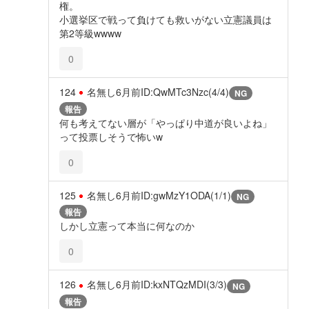
権。
小選挙区で戦って負けても救いがない立憲議員は
第2等級wwww
0
124
名無し
6月前
ID:QwMTc3Nzc(4/4)
NG
報告
何も考えてない層が「やっぱり中道が良いよね」
って投票しそうで怖いw
0
125
名無し
6月前
ID:gwMzY1ODA(1/1)
NG
報告
しかし立憲って本当に何なのか
0
126
名無し
6月前
ID:kxNTQzMDI(3/3)
NG
報告