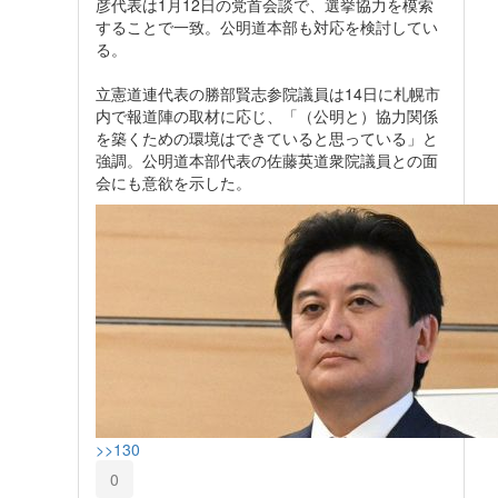
彦代表は1月12日の党首会談で、選挙協力を模索
することで一致。公明道本部も対応を検討してい
る。
立憲道連代表の勝部賢志参院議員は14日に札幌市
内で報道陣の取材に応じ、「（公明と）協力関係
を築くための環境はできていると思っている」と
強調。公明道本部代表の佐藤英道衆院議員との面
会にも意欲を示した。
>>130
0