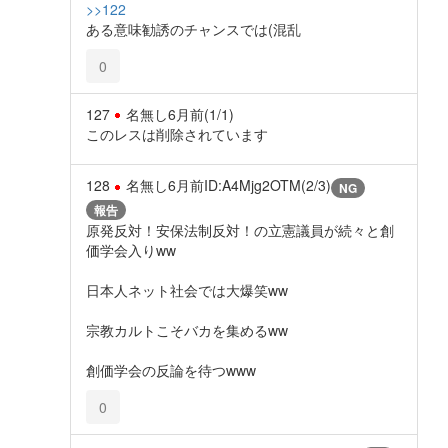
>>122
ある意味勧誘のチャンスでは(混乱
0
127
名無し
6月前
(1/1)
このレスは削除されています
128
名無し
6月前
ID:A4Mjg2OTM(2/3)
NG
報告
原発反対！安保法制反対！の立憲議員が続々と創
価学会入りww
日本人ネット社会では大爆笑ww
宗教カルトこそバカを集めるww
創価学会の反論を待つwww
0