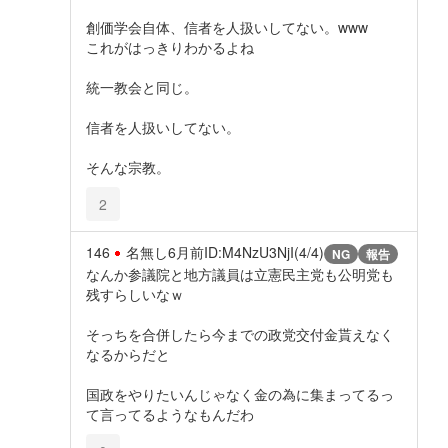
創価学会自体、信者を人扱いしてない。www
これがはっきりわかるよね
統一教会と同じ。
信者を人扱いしてない。
そんな宗教。
2
146
名無し
6月前
ID:M4NzU3NjI(4/4)
NG
報告
なんか参議院と地方議員は立憲民主党も公明党も
残すらしいなｗ
そっちを合併したら今までの政党交付金貰えなく
なるからだと
国政をやりたいんじゃなく金の為に集まってるっ
て言ってるようなもんだわ