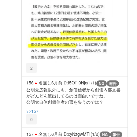
2
156
名無し
6月前
ID:I5OTI0Njc(1/1)
NG
報告
公明党広報以外にも、創価信者から創価内部文書
がどんどん流出してるのは面白いですね。
公明党自体創価信者の票を失うのでは？
>>157
0
157
名無し
6月前
ID:cyNzgwMTI(1/2)
NG
報告