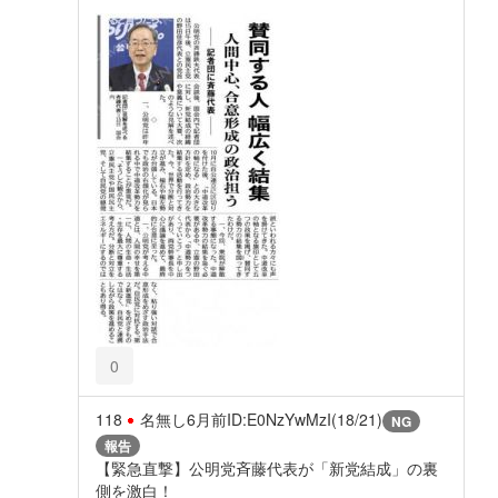
0
118
名無し
6月前
ID:E0NzYwMzI(18/21)
NG
報告
【緊急直撃】公明党斉藤代表が「新党結成」の裏
側を激白！