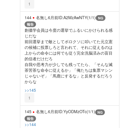
1
144
名無し
6月前
ID:A2MzAwNTY(1/1)
NG
報告
創価学会員は今度の選挙でふるいにかけられる感
じだな
前回選挙まで敵としてボロクソに叩いてた元立憲
の候補に投票しろと言われて、それに従えるのは
上からの命令には何でも従う完全洗脳済みの盲目
的信者だけだろ
自我や思考力が少しでも残ってたら、「そんな滅
茶苦茶な命令に従えるか」「俺たちは集票マシン
じゃないぞ」「馬鹿にするな」と反発するだろう
からな
>>145
1
145
名無し
6月前
ID:YyODMzOTc(1/1)
NG
報告
>>144