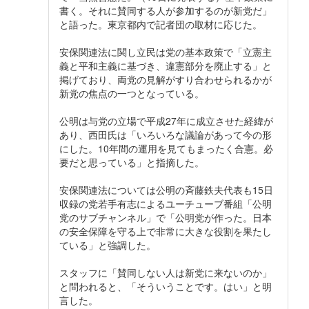
書く。それに賛同する人が参加するのが新党だ」
と語った。東京都内で記者団の取材に応じた。
安保関連法に関し立民は党の基本政策で「立憲主
義と平和主義に基づき、違憲部分を廃止する」と
掲げており、両党の見解がすり合わせられるかが
新党の焦点の一つとなっている。
公明は与党の立場で平成27年に成立させた経緯が
あり、西田氏は「いろいろな議論があって今の形
にした。10年間の運用を見てもまったく合憲。必
要だと思っている」と指摘した。
安保関連法については公明の斉藤鉄夫代表も15日
収録の党若手有志によるユーチューブ番組「公明
党のサブチャンネル」で「公明党が作った。日本
の安全保障を守る上で非常に大きな役割を果たし
ている」と強調した。
スタッフに「賛同しない人は新党に来ないのか」
と問われると、「そういうことです。はい」と明
言した。