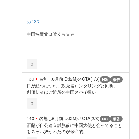
>>133
中国協賛党は噴くｗｗｗ
0
139
名無し
6月前
ID:I2Mjc4OTA(1/3)
NG
報告
日が経つにつれ、政党名ロンダリングと判明。
創価信者はご近所の中国スパイ扱い
0
140
名無し
6月前
ID:I2Mjc4OTA(2/3)
NG
報告
斎藤が自公連立離脱前に中国大使と会ってること
をスッパ抜かれたのが致命的。