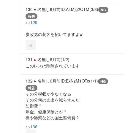
130
名無し
6月前
ID:A4Mjg2OTM(3/3)
NG
報告
>>129
参政党の刺客を招いてますよw
0
131
名無し
6月前
(1/2)
このレスは削除されています
132
名無し
6月前
ID:ExNzM1OTc(1/1)
NG
報告
その分税収が少なくなる
その分何の支出を減らすんだ
防衛費？
年金、健康保険とか？
橋や港湾などの国土整備費？
>>136