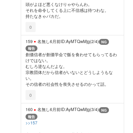
頭がよほど悪くなけりゃやらんわ。
それを命令してくる上に不信感は待つわな。
持たなきゃバカだ。
0
159
名無し
6月前
ID:AyMTQwMjg(2/4)
NG
報告
創価信者が創価学会で飯を食わせてもらってるわ
けではない。
むしろ逆なんだよな。
宗教団体だから信者がいないとどうしようもな
い。
その信者の社会性を喪失させるのかって話。
0
160
名無し
6月前
ID:AyMTQwMjg(3/4)
NG
報告
>>157