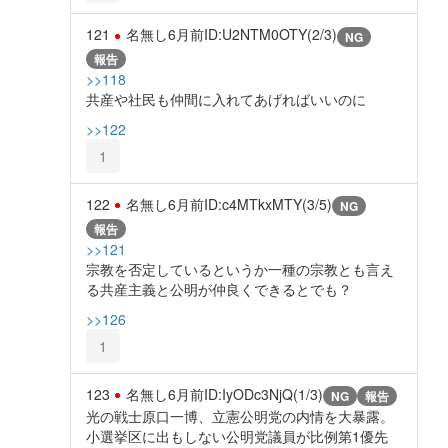
121
名無し
6月前
ID:U2NTM0OTY(2/3)
NG
報告
>>118
共産や社民も仲間に入れてあげればいいのに
>>122
1
122
名無し
6月前
ID:c4MTkxMTY(3/5)
NG
報告
>>121
宗教を否定しているというか一種の宗教とも言え
る共産主義と公明が仲良くできるとでも？
>>126
1
123
名無し
6月前
ID:IyODc3NjQ(1/3)
NG
報告
光の戦士原口一博、立憲公明党の内情を大暴露。
小選挙区に出もしない公明党議員が比例第1優先