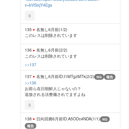
v=bVSixjY4Egs
0
135
名無し
6月前
(1/2)
このレスは削除されています
136
名無し
6月前
(2/2)
このレスは削除されています
>>137
137
名無し
6月前
ID:I1MTgzMTk(2/2)
NG
報告
>>136
お前ら在日朝鮮人じゃないの？
追放される法整備されてますよね
0
138
日向回廊
6月前
ID:A5ODc4NDA(1/1)
NG
報告