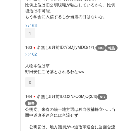
比例上位は旧公明現職が独占しているから、比例
復活は不可能。
もう学会に入信するしか当選の目はないな。
>>163
1
163
名無し
6月前
ID:Y5MjIyMDQ(1/1)
NG
報告
>>162
人物本位は草
野田安住こそ落とされるわなww
0
164
名無し
5月前
ID:Q2NzQ0MjQ(3/3)
NG
報告
公明党、来春の統一地方選は独自候補擁立へ…当
面中道改革連合には合流せず
公明党は、地方議員が中道改革連合に当面合流