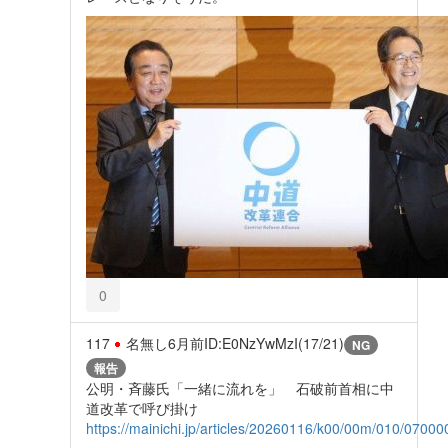
0
117
名無し
6月前
ID:E0NzYwMzI(17/21)
NG
報告
公明・斉藤氏「一緒に流れを」 石破前首相に中
道改革で呼び掛け
https://mainichi.jp/articles/20260116/k00/00m/010/07000