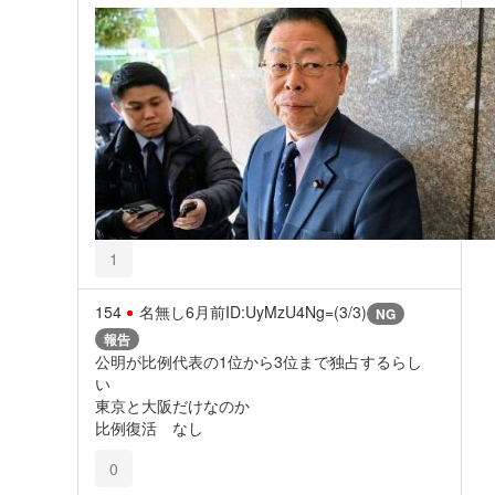
1
154
名無し
6月前
ID:UyMzU4Ng=(3/3)
NG
報告
公明が比例代表の1位から3位まで独占するらし
い
東京と大阪だけなのか
比例復活 なし
0