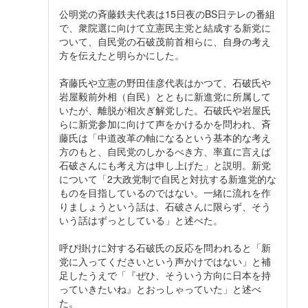
公明党の斉藤鉄夫代表は15日夜のBS日テレの番組
で、衆院選に向けて立憲民主党と結成する新党に
ついて、自民党の石破茂前首相らに、自身の考え
方を伝えたと明らかにした。
斉藤氏や立憲の野田佳彦代表はかつて、石破氏や
岩屋毅前外相（自民）とともに新進党に所属して
いたが、離脱が相次ぎ解党した。石破氏や岩屋氏
らに新党参加に向けて声をかけるかを問われ、斉
藤氏は「中道改革の軸になるという基本的な考え
方のもと、自民党のしかるべき方、率直に言えば
石破さんにも考え方は申し上げた」と説明。新党
について「2大政党制で自民と対抗する新進党的な
ものを目指しているのではない。一緒に流れを作
りましょうという話は、石破さんに限らず、そう
いう話はずっとしている」と述べた。
呼び掛けに対する石破氏の反応を問われると「新
党に入ってくださいという声かけではない」と補
足したうえで「『ぜひ、そういう方向に日本を持
っていきたいね』とおっしゃっていた」と述べ
た。