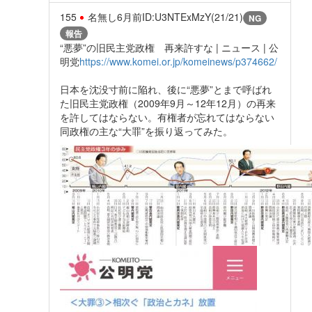
155
名無し
6月前
ID:U3NTExMzY(21/21)
NG
報告
“悪夢”の旧民主党政権 再来許すな | ニュース | 公
明党
https://www.komei.or.jp/komeinews/p374662/
日本を沈没寸前に陥れ、後に“悪夢”とまで呼ばれ
た旧民主党政権（2009年9月～12年12月）の再来
を許してはならない。有権者が忘れてはならない
同政権の主な“大罪”を振り返ってみた。