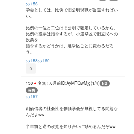
>>156
学会としては、比例で旧公明現職が当選すればい
い。
比例の一位と二位は旧公明で確定しているから、
比例の投票は指令するが、小選挙区で旧立民への
投票を
指令するかどうかは、選挙区ごとに変わるだろ
う。
>>158
>>160
0
158
名無し
6月前
ID:AyMTQwMjg(1/4)
NG
報告
>>157
創価信者の社会性を創価学会が無視してる問題な
んだよww
半年前と逆の政党を知り合いに勧めるんだぞww