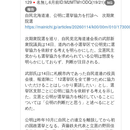
129
名無し
6月前
ID:M2MTM1ODQ(19/21)
NG
報告
自民北海道連、公明に選挙協力を打診へ 次期衆
院選
https://mainichi.jp/articles/20260114/k00/00m/010/17300
次期衆院選を巡り、自民党北海道連会長の武部新
衆院議員は14日、道内の各小選挙区で公明党に選
挙協力を依頼する考えを明らかにした。立憲民主
党からも選挙協力を求められている公明は態度を
明らかにしておらず、判断が注目される。
武部氏は14日に札幌市内であった自民道連の役員
会後、報道陣に「12選挙区を全て勝つために協力
いただけることはしっかり要請したい」とし、選
挙区支部ごとに公明に協力を依頼する考えを示し
た。立憲と公明が選挙協力を検討していることに
ついては「公明の判断だと思う」と述べるにとど
めた。
公明は昨年10月に自民との連立を離脱してから初
の国政選挙となる。斉藤鉄夫代表と立憲の野田佳