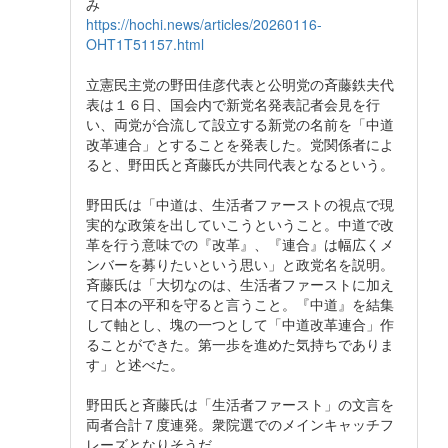
み
https://hochi.news/articles/20260116-
OHT1T51157.html
立憲民主党の野田佳彦代表と公明党の斉藤鉄夫代
表は１６日、国会内で新党名発表記者会見を行
い、両党が合流して設立する新党の名前を「中道
改革連合」とすることを発表した。党関係者によ
ると、野田氏と斉藤氏が共同代表となるという。
野田氏は「中道は、生活者ファーストの視点で現
実的な政策を出していこうということ。中道で改
革を行う意味での『改革』、『連合』は幅広くメ
ンバーを募りたいという思い」と政党名を説明。
斉藤氏は「大切なのは、生活者ファーストに加え
て日本の平和を守ると言うこと。『中道』を結集
して軸とし、塊の一つとして「中道改革連合」作
ることができた。第一歩を進めた気持ちでありま
す」と述べた。
野田氏と斉藤氏は「生活者ファースト」の文言を
両者合計７度連発。衆院選でのメインキャッチフ
レーズとなりそうだ。