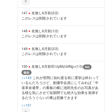
0
147
名無し
6月前
(2/2)
このレスは削除されています
148
名無し
6月前
(1/2)
このレスは削除されています
149
名無し
6月前
(2/2)
このレスは削除されています
150
名無し
6月前
ID:UyMzU4Ng=(1/3)
NG
報告
>>143
これが世間に知れ渡る前に選挙は終わって
いるんだろうけど、創価学会員にしてみれば「中
道革命連帯」の看板の横に池田先生のお写真があ
る様な気にさせて短期間でも絶大な効果を発揮す
るだろうぐらいの事は想像できます
>>151
0