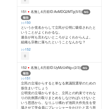
151
名無し
6月前
ID:AxMDQ2MTg(5/5)
NG
報告
>>150
というか党名からして立民が公明に吸収されたと
いうことがよくわかるな。
連合が何も言わないところがよくわからんよ。
組織も宗教に落ちたということなんかな？
>>152
0
152
名無し
6月前
ID:UyMzU4Ng=(2/3)
NG
報告
>>151
立民の立場からすると単なる衆議院選挙のための
仮住まいでしょう
公明党の立場からすると、立民との約束でそれな
りの比例票の取りまとめをしなければいけないと
いう思惑から、なりふり構わず池田大作先生を登
場させて学会員にプレッシャーをかけたと言う所