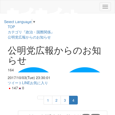
メ
ニ
ュ
Select Language
▼
ー
TOP
カテゴリ『政治・国際関係』
公明党広報からのお知らせ
公明党広報からのお知
らせ
164
2017/10/03(Tue) 23:30:01
ツイート
LINE
お気に入り
147
0
1
2
3
4