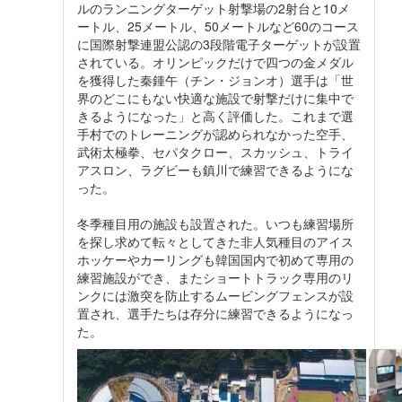
ルのランニングターゲット射撃場の2射台と10メ
ートル、25メートル、50メートルなど60のコース
に国際射撃連盟公認の3段階電子ターゲットが設置
されている。オリンピックだけで四つの金メダル
を獲得した秦鍾午（チン・ジョンオ）選手は「世
界のどこにもない快適な施設で射撃だけに集中で
きるようになった」と高く評価した。これまで選
手村でのトレーニングが認められなかった空手、
武術太極拳、セパタクロー、スカッシュ、トライ
アスロン、ラグビーも鎮川で練習できるようにな
った。
冬季種目用の施設も設置された。いつも練習場所
を探し求めて転々としてきた非人気種目のアイス
ホッケーやカーリングも韓国国内で初めて専用の
練習施設ができ、またショートトラック専用のリ
ンクには激突を防止するムービングフェンスが設
置され、選手たちは存分に練習できるようになっ
た。