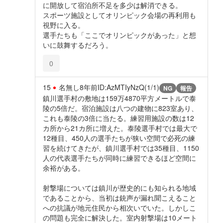
に開放して宿泊所不足を多少は解消できる。
スポーツ施設としてオリンピック会場の再利用も
視野に入る。
選手たちも「ここでオリンピックがあった」と想
いに鼓舞するだろう。
0
15
名無し
8年前
ID:AzMTIyNzQ(1/1)
NG
報告
鎮川選手村の敷地は159万4870平方メートルで泰
陵の5倍だ。宿泊施設は八つの建物に823室あり、
これも泰陵の3倍に当たる。練習用施設の数は12
カ所から21カ所に増えた。泰陵選手村では最大で
12種目、450人の選手たちが狭い空間で必死の練
習を続けてきたが、鎮川選手村では35種目、1150
人の代表選手たちが同時に練習できるほど空間に
余裕がある。
射撃場については鎮川が歴史的にも知られる地域
であることから、当初は銃声が漏れ聞こえること
への抗議が地元住民から相次いでいた。しかしこ
の問題も完全に解決した。室内射撃場は10メート