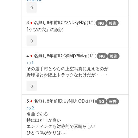
0
3
名無し
8年前
ID:YzNDkyNzg(1/1)
NG
報告
｢ケツの穴」の誤訳
0
4
名無し
8年前
ID:Q0MjY5Mzg(1/1)
NG
報告
>>1
その選手村とやらの上空写真に見えるのが
野球場とか陸上トラックなわけだが・・・
0
5
名無し
8年前
ID:UyNjU1ODk(1/1)
NG
報告
>>2
名曲である
特に出だしが良い
エンディングも対称的で素晴らしい
ひとつ気がかりは…