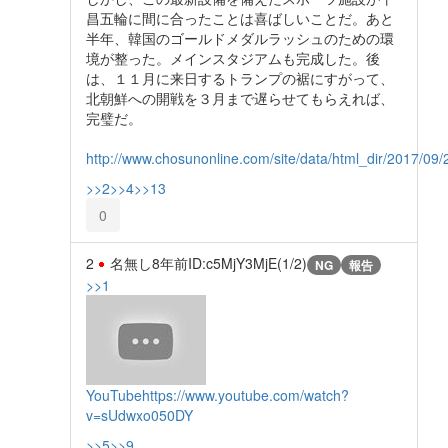
昌五輪に間に合ったことは喜ばしいことだ。あと
半年、韓国のゴールドメダルラッシュのための環
境が整った。メインスタジアムも完成した。後
は、１１月に来日するトランプの裾にすがって、
北朝鮮への開戦を３月まで遅らせてもらえれば、
完璧だ。
http://www.chosunonline.com/site/data/html_dir/2017/0
>>2
>>4
>>13
0
2
名無し
8年前
ID:c5MjY3MjE(1/2)
NG
報告
>>1
YouTube
https://www.youtube.com/watch?
v=sUdwxo050DY
>>5
>>9