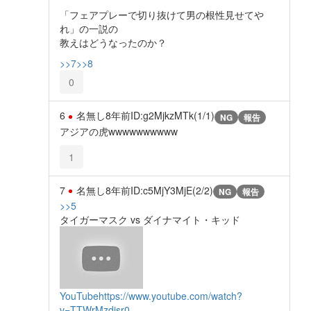
「フェアプレーで切り抜けて男の根性見せてや
れ」の一説の
教えはどうなったのか？
>>7
>>8
0
6
名無し
8年前
ID:g2MjkzMTk(1/1)
NG
報告
アジアの虎wwwwwwwwww
1
7
名無し
8年前
ID:c5MjY3MjE(2/2)
NG
報告
>>5
タイガーマスク vs ダイナマイト・キッド
YouTube
https://www.youtube.com/watch?
v=TTWrMzdjsr0