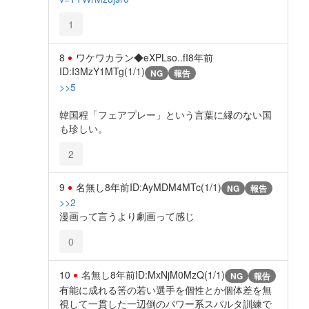
1
8
ワケワカラン◆eXPLso..fI
8年前
ID:I3MzY1MTg(1/1)
NG
報告
>>5
韓国程「フェアプレー」という言葉に縁のない国
も珍しい。
2
9
名無し
8年前
ID:AyMDM4MTc(1/1)
NG
報告
>>2
漫画って言うより劇画って感じ
0
10
名無し
8年前
ID:MxNjM0MzQ(1/1)
NG
報告
有能に成れる筈の若い選手を個性とか個体差を無
視して一貫した一辺倒のパワー系スパルタ訓練で