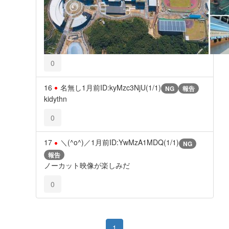
0
16
名無し
1月前
ID:kyMzc3NjU(1/1)
NG
報告
kidythn
0
17
＼(^o^)／
1月前
ID:YwMzA1MDQ(1/1)
NG
報告
ノーカット映像が楽しみだ
0
1