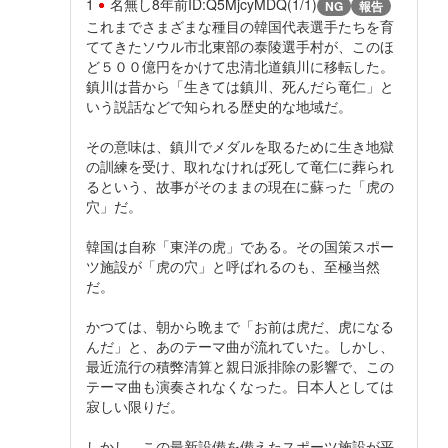
1
名無し
8年前
ID:Q5MjcyMDQ(1/1)
NG
報告
これまでさまざまな種目の韓国代表選手たちを育
ててきたソウル市北東部の泰陵選手村が、このほ
ど５００億円をかけて忠清北道鎮川に移転した。
鎮川は昔から「生きては鎮川、死んだら竜仁」と
いう説話などで知られる歴史的な地域だ。
その意味は、鎮川でメダルを取るために生き地獄
の訓練を受け、取れなければ死して竜仁に葬られ
るという、故事がそのままの現在に蘇った「虎の
穴」だ。
韓国は自称「東洋の虎」である。その国策スポー
ツ施設が「虎の穴」と呼ばれるのも、至極当然
だ。
かつては、朝から晩まで「お前は虎だ、虎になる
んだ」と、あのテーマ曲が流れていた。しかし、
最近流行の積弊清算と親日派排除の影響で、この
テーマ曲も演奏されなくなった。日本人としては
寂しい限りだ。
しかし、この最新設備を備えたスポーツ施設が平