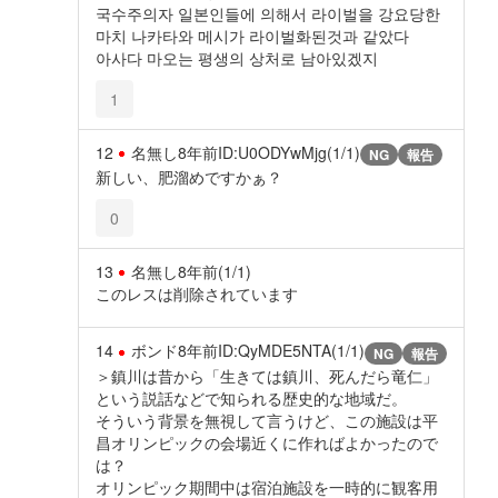
국수주의자 일본인들에 의해서 라이벌을 강요당한
마치 나카타와 메시가 라이벌화된것과 같았다
아사다 마오는 평생의 상처로 남아있겠지
1
12
名無し
8年前
ID:U0ODYwMjg(1/1)
NG
報告
新しい、肥溜めですかぁ？
0
13
名無し
8年前
(1/1)
このレスは削除されています
14
ボンド
8年前
ID:QyMDE5NTA(1/1)
NG
報告
＞鎮川は昔から「生きては鎮川、死んだら竜仁」
という説話などで知られる歴史的な地域だ。
そういう背景を無視して言うけど、この施設は平
昌オリンピックの会場近くに作ればよかったので
は？
オリンピック期間中は宿泊施設を一時的に観客用