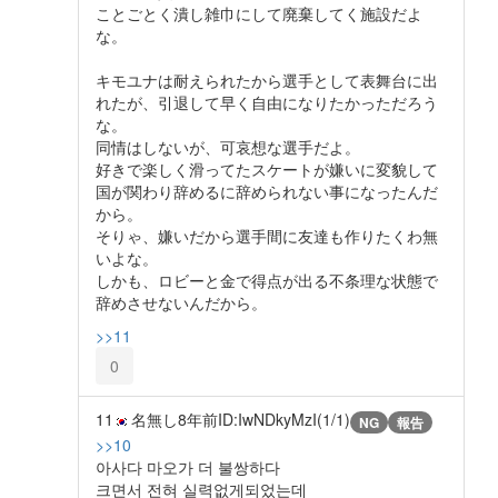
ことごとく潰し雑巾にして廃棄してく施設だよ
な。
キモユナは耐えられたから選手として表舞台に出
れたが、引退して早く自由になりたかっただろう
な。
同情はしないが、可哀想な選手だよ。
好きで楽しく滑ってたスケートが嫌いに変貌して
国が関わり辞めるに辞められない事になったんだ
から。
そりゃ、嫌いだから選手間に友達も作りたくわ無
いよな。
しかも、ロビーと金で得点が出る不条理な状態で
辞めさせないんだから。
>>11
0
11
名無し
8年前
ID:IwNDkyMzI(1/1)
NG
報告
>>10
아사다 마오가 더 불쌍하다
크면서 전혀 실력없게되었는데