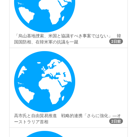
「烏山基地捜索、米国と協議すべき事案ではない」 韓
国国防相、在韓米軍の抗議を一蹴
2日前
高市氏と自由貿易推進 戦略的連携「さらに強化」―オ
ーストラリア首相
2日前