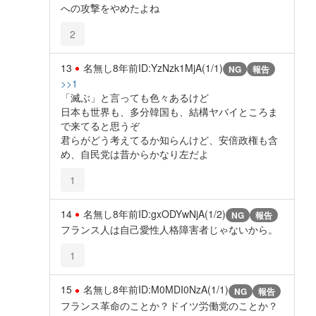
への攻撃をやめたよね
2
13
名無し
8年前
ID:YzNzk1MjA(1/1)
NG
報告
>>1
「滅ぶ」と言っても色々あるけど
日本も世界も、多分韓国も、結構ヤバイところま
で来てると思うぞ
君らがどう考えてるか知らんけど、安倍政権も含
め、自民党は昔からかなり左だよ
1
14
名無し
8年前
ID:gxODYwNjA(1/2)
NG
報告
フランス人は自己愛性人格障害者じゃないから。
1
15
名無し
8年前
ID:M0MDI0NzA(1/1)
NG
報告
フランス革命のことか？ドイツ労働党のことか？