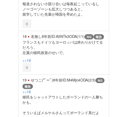
報道されない小競り合いは毎夜起こっているし
ノーゴーゾーンも拡大しつつあると。
留学していた先輩が帰国を早めたよ。
0
18
名無し
8年前
ID:A5NTk3ODA(1/1)
NG
報告
フランスもドイツもヨーロッパは終わりかけてる
だろう。
左翼の移民政策のせいで。
>>19
0
19
せつこ(*ﾟーﾟ)
8年前
ID:M4Mjc4ODA(2/3)
NG
報告
>>18
移民をシャットアウトしたポーランドの一人勝ち
かも。
そういえばメルケルさんってポーランド系だよ