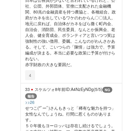
社、公団、外郭団体、官僚に支配された金融機
関、80兆の金融資産を持つ農協と、各種組合。政
府がカネを出しているワケのわからん〇〇法人。
地元に戻れば、自治体がカネをばら撒く町内会、
自治会、消防団、民生委員、なんとか振興会、老
人会、健全育成会、ボランティアと言いつつ実は
強制性の強い徴用、委嘱。こんなのがわんさかあ
る。そして、こいつらの「陳情」は強力で、予算
編成が決まる。本当に必要な政策に予算が付けら
れない。
赤字財政の大きな要因だ。
4
33
スケルツォ
8年前
ID:A4NzEyNDg(5/5)
NG
報告
>>26
せつこ(*ﾟーﾟ)さんもきっと「稀有な魅力を持つ」
女性なんでしょうね。行間に惹くものがありま
す。
５０年後もヨーロッパは存在し続けるでしょう。