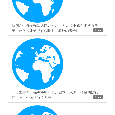
韓国が「養子輸出大国だった」という不都合すぎる事
実...ただの迷子ですら勝手に海外の養子に
3res
「反撃能力」保有を明記した日本、米国「積極的に歓
迎」ｖｓ中国「強く反発」
3res