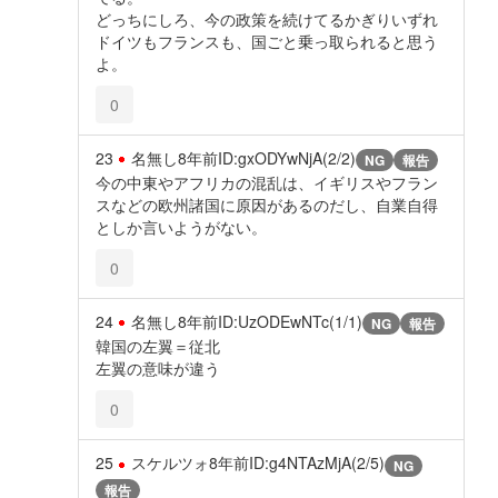
どっちにしろ、今の政策を続けてるかぎりいずれ
ドイツもフランスも、国ごと乗っ取られると思う
よ。
0
23
名無し
8年前
ID:gxODYwNjA(2/2)
NG
報告
今の中東やアフリカの混乱は、イギリスやフラン
スなどの欧州諸国に原因があるのだし、自業自得
としか言いようがない。
0
24
名無し
8年前
ID:UzODEwNTc(1/1)
NG
報告
韓国の左翼＝従北
左翼の意味が違う
0
25
スケルツォ
8年前
ID:g4NTAzMjA(2/5)
NG
報告