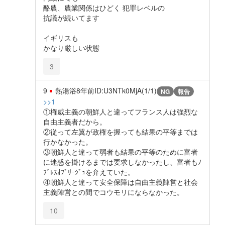
酪農、農業関係はひどく 犯罪レベルの
抗議が続いてます
イギリスも
かなり厳しい状態
3
9
熱湯浴
8年前
ID:U3NTk0MjA(1/1)
NG
報告
>>1
①権威主義の朝鮮人と違ってフランス人は強烈な
自由主義者だから。
②従って左翼が政権を握っても結果の平等までは
行かなかった。
③朝鮮人と違って弱者も結果の平等のために富者
に迷惑を掛けるまでは要求しなかったし、富者もﾉ
ﾌﾞﾚｽｵﾌﾞﾘｰｼﾞｭを弁えていた。
④朝鮮人と違って安全保障は自由主義陣営と社会
主義陣営との間でコウモリにならなかった。
10