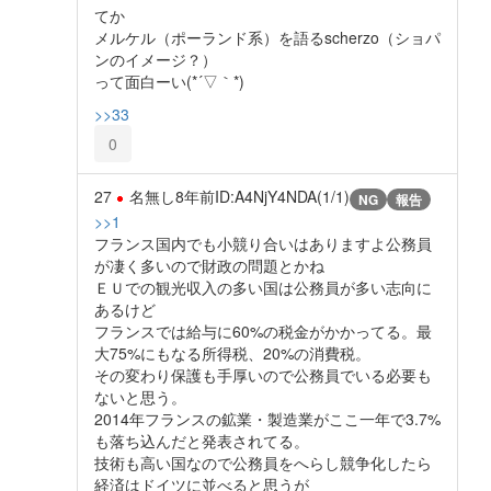
てか
メルケル（ポーランド系）を語るscherzo（ショパ
ンのイメージ？）
って面白ーい(*´▽｀*)
>>33
0
27
名無し
8年前
ID:A4NjY4NDA(1/1)
NG
報告
>>1
フランス国内でも小競り合いはありますよ公務員
が凄く多いので財政の問題とかね
ＥＵでの観光収入の多い国は公務員が多い志向に
あるけど
フランスでは給与に60%の税金がかかってる。最
大75%にもなる所得税、20%の消費税。
その変わり保護も手厚いので公務員でいる必要も
ないと思う。
2014年フランスの鉱業・製造業がここ一年で3.7%
も落ち込んだと発表されてる。
技術も高い国なので公務員をへらし競争化したら
経済はドイツに並べると思うが