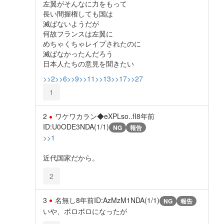
左翼がそんなに力をもって
長い間握権しても国は
滅ばないようだが
何故フランスは左翼に
めちゃくちゃレイプされたのに
滅ばなかったんだろう
日本人たちの意見を聞きたい
>>2
>>6
>>9
>>11
>>13
>>17
>>27
1
2
ワケワカラン◆eXPLso..fI
8年前
ID:U0ODE3NDA(1/1)
NG
報告
>>1
近代国家だから。
2
3
名無し
8年前
ID:AzMzM1NDA(1/1)
NG
報告
いや、ボロボロになったが