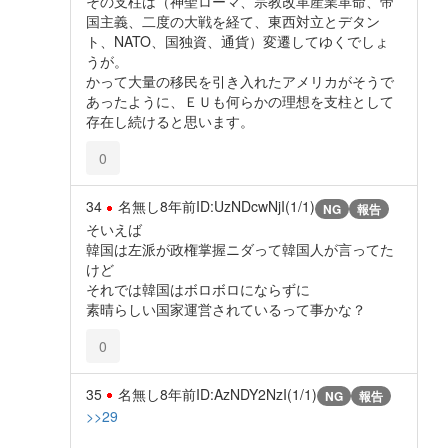
その支柱は（神聖ローマ、宗教改革産業革命、帝
国主義、二度の大戦を経て、東西対立とデタン
ト、NATO、国独資、通貨）変遷してゆくでしょ
うが。
かって大量の移民を引き入れたアメリカがそうで
あったように、ＥＵも何らかの理想を支柱として
存在し続けると思います。
0
34
名無し
8年前
ID:UzNDcwNjI(1/1)
NG
報告
そいえば
韓国は左派が政権掌握ニダって韓国人が言ってた
けど
それでは韓国はボロボロにならずに
素晴らしい国家運営されているって事かな？
0
35
名無し
8年前
ID:AzNDY2NzI(1/1)
NG
報告
>>29