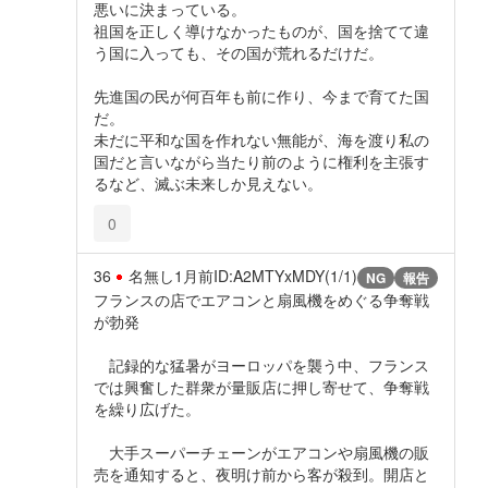
悪いに決まっている。
祖国を正しく導けなかったものが、国を捨てて違
う国に入っても、その国が荒れるだけだ。
先進国の民が何百年も前に作り、今まで育てた国
だ。
未だに平和な国を作れない無能が、海を渡り私の
国だと言いながら当たり前のように権利を主張す
るなど、滅ぶ未来しか見えない。
0
36
名無し
1月前
ID:A2MTYxMDY(1/1)
NG
報告
フランスの店でエアコンと扇風機をめぐる争奪戦
が勃発
記録的な猛暑がヨーロッパを襲う中、フランス
では興奮した群衆が量販店に押し寄せて、争奪戦
を繰り広げた。
大手スーパーチェーンがエアコンや扇風機の販
売を通知すると、夜明け前から客が殺到。開店と