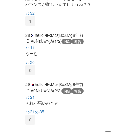
バランスが難しいんでしょうね？？
>>32
1
28
hello!◆kMczj3bZMg
8年前
ID:A0NzUwNjA(1/2)
NG
報告
>>11
うーむ
>>30
0
29
hello!◆kMczj3bZMg
8年前
ID:A0NzUwNjA(2/2)
NG
報告
>>21
それが悪いの？ｗ
>>31
>>35
0