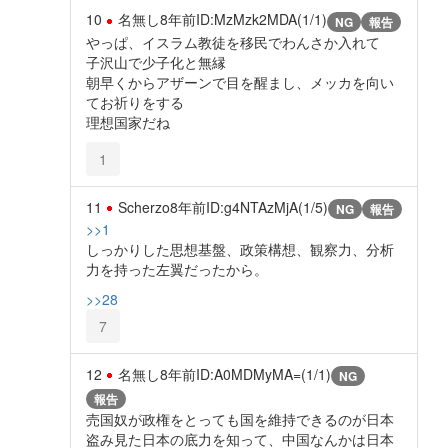
10
名無し
8年前
ID:MzMzk2MDA(1/1)
NG
報告
やっぱ、イスラム教徒を移民でわんさか入れて
子沢山で少子化と無縁
朝早くからアザーンで目を醒まし、メッカを向い
てお祈りをする
理想国家だね
1
11
Scherzo
8年前
ID:g4NTAzMjA(1/5)
NG
報告
>>1
しっかりした思想基盤、政策構想、観察力、分析
力を持った左翼だったから。
>>28
7
12
名無し
8年前
ID:A0MDMyMA=(1/1)
NG
報告
売国奴が政権をとっても国を維持できるのが日本
盗み見た日本の底力を知って、中国なんかは日本