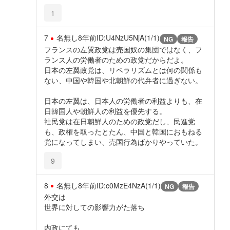
1
7
名無し
8年前
ID:U4NzU5NjA(1/1)
NG
報告
フランスの左翼政党は売国奴の集団ではなく、フ
ランス人の労働者のための政党だからだよ。
日本の左翼政党は、リベラリズムとは何の関係も
ない、中国や韓国や北朝鮮の代弁者に過ぎない。
日本の左翼は、日本人の労働者の利益よりも、在
日韓国人や朝鮮人の利益を優先する。
社民党は在日朝鮮人のための政党だし、民進党
も、政権を取ったとたん、中国と韓国におもねる
党になってしまい、売国行為ばかりやっていた。
9
8
名無し
8年前
ID:c0MzE4NzA(1/1)
NG
報告
外交は
世界に対しての影響力がた落ち
内政にても