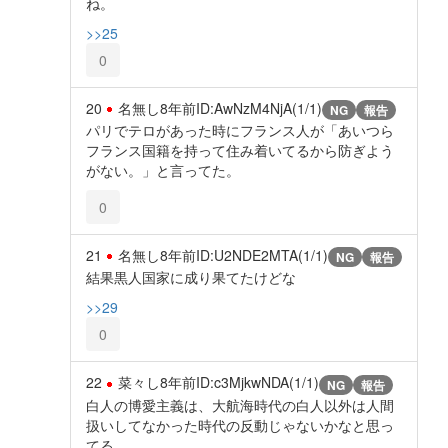
ね。
>>25
0
20
名無し
8年前
ID:AwNzM4NjA(1/1)
NG
報告
パリでテロがあった時にフランス人が「あいつら
フランス国籍を持って住み着いてるから防ぎよう
がない。」と言ってた。
0
21
名無し
8年前
ID:U2NDE2MTA(1/1)
NG
報告
結果黒人国家に成り果てたけどな
>>29
0
22
菜々し
8年前
ID:c3MjkwNDA(1/1)
NG
報告
白人の博愛主義は、大航海時代の白人以外は人間
扱いしてなかった時代の反動じゃないかなと思っ
てる。