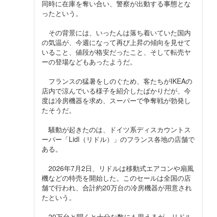
同時に在庫を奪い合い、警察が出動する事態とな
ったという。
その背景には、いったんは落ち着いていた国内
の気温が、今週になって再び上昇の傾向を見せて
いること、値段が格安だったこと、そして転売ヤ
ーの登場などもあったようだ。
フランスの猛暑をしのぐため、客たちがIKEAの
店内で涼んでいる様子を紹介したばかりだが、今
度は冷房機器を求め、スーパーで争奪戦が勃発し
たそうだ。
騒動が起きたのは、ドイツ系ディスカウントス
ーパー「Lidl（リドル）」のフランス各地の店舗で
ある。
2026年7月2日、リドルは移動式エアコンや扇風
機などの特売を開始した。このセールは全国の店
舗で行われ、合計約20万台の冷房機器が用意され
たという。
20万台と聞くと十分な数にも思えるが、リドル