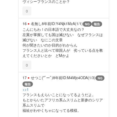
ヴィシーフランスのことか？
0
16
名無し
8年前
ID:Y4Njk1MzA(1/1)
NG
報告
こんにちわ！の日本語で大丈夫なの？
左翼が掌握しても国は滅びない なぜフランスは
滅びない なにこの文章
何が聞きたいのか目的がわからん
フランス人と比べて韓国人が 劣っている点を教
えてくださいとか どMかよ
0
17
せつこ(*ﾟーﾟ)
8年前
ID:M4Mjc4ODA(1/3)
NG
報告
>>1
フランスもえらいことになってるようだよ。
もとからいたアフリカ系ムスリムと新参のシリア
系ムスリムで
福祉がわやくちゃになってる模様。