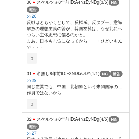
30
スケルツォ
8年前
ID:A4NzEyNDg(3/5)
NG
報告
>>28
反戦はともかくとして、反権威、反タブー、意識
解放の理想主義の筈が、韓国左翼は、なぜ北にへ
つらい主体思想に偏るのかと。
まあ、日本も志位になってから・・・ひどいもん
で・・・
0
31
名無し
8年前
ID:E3NDIxODY(1/1)
NG
報告
>>29
同じ左翼でも、中国、北朝鮮という未開国家の工
作員ではないから
0
32
スケルツォ
8年前
ID:A4NzEyNDg(4/5)
NG
報告
>>27
日本は公務員が少ないと言われているけれど、公