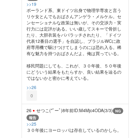
>>19
ポーランド系、東ドイツ出身で物理学専攻と言う
リケ女とんでもおばさんアンゲラ・メルケル。セ
ンセーショナルな政策は無いが、その交渉力・実
行力には定評がある。いい歳してスキーで骨折し
たり、大胆衣装をパパラッチされたり、「ドイツ
代表12番目の選手」を自認し、ブラジルWCに政
府専用機で駆けつけてしまうのには恐れ入る。稀
有な魅力を持つおばさんだよ。俺は買っている。
移民問題にしても、これが、３０年後、５０年後
にどういう結果をもたらすか、良い結果を辿るの
ではないかと密かに考えている。
>>26
0
26
せつこ(*ﾟーﾟ)
8年前
ID:M4Mjc4ODA(3/3)
NG
報告
>>25
３０年後にヨーロッパは存在しているのかしら。