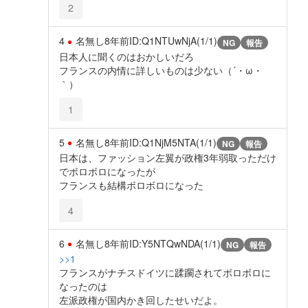
2
4
名無し
8年前
ID:Q1NTUwNjA(1/1)
NG
報告
日本人に聞くのはおかしいだろ
フランスの内情に詳しいものは少ない（´・ω・
｀）
1
5
名無し
8年前
ID:Q1NjM5NTA(1/1)
NG
報告
日本は、ファッション左翼が政権3年弱取っただけ
でボロボロになったが
フランスも結構ボロボロになった
4
6
名無し
8年前
ID:Y5NTQwNDA(1/1)
NG
報告
>>1
フランスがナチスドイツに蹂躙されてボロボロに
なったのは
左派政権が国内かき回したせいだよ。