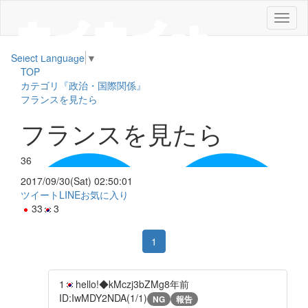
メ
ニ
ュ
Select Language
▼
ー
TOP
カテゴリ『政治・国際関係』
フランスを見たら
フランスを見たら
36
2017/09/30(Sat) 02:50:01
ツイート
LINE
お気に入り
33
3
1
1
hello!◆kMczj3bZMg
8年前
ID:IwMDY2NDA(1/1)
NG
報告