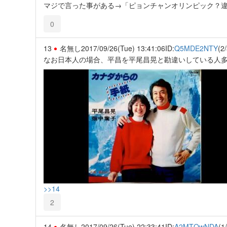
マジで言った事がある→「ピョンチャンオリンピック？
0
13
名無し
2017/09/26(Tue) 13:41:06
ID:
Q5MDE2NTY
(2/
なお日本人の場合、平昌を平尾昌晃と勘違いしている人
>>14
2
14
名無し
2017/09/26(Tue) 22:33:41
ID:
A2MTQwNDA
(1