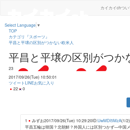
カイカイchつい
Select Language
▼
TOP
カテゴリ『スポーツ』
平昌と平壌の区別がつかない欧米人
平昌と平壌の区別がつか
23
2017/09/26(Tue) 10:50:01
ツイート
LINE
お気に入り
22
0
1
みずお
2017/09/26(Tue) 10:29:20
ID:
UwMDI5MzA
(1/2)
平昌五輪は韓国？北朝鮮？外国人には区別つかず―中国