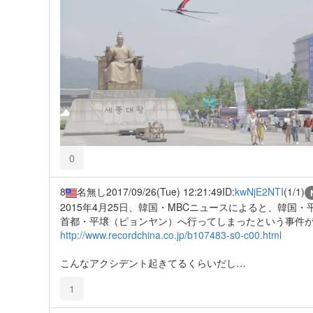
0
8
名無し
2017/09/26(Tue) 12:21:49
ID:
kwNjE2NTI
(1/1)
2015年4月25日、韓国・MBCニュースによると、韓
首都・平壌（ピョンヤン）へ行ってしまったという事件
http://www.recordchina.co.jp/b107483-s0-c00.html
こんなアクシデント起きてるくらいだし…
1