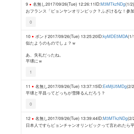
9
名無し
2017/09/26(Tue) 12:26:11
ID:
M3MTkzNDg
(1/2
おフランス「ピョンヤンオリンピック？ふざけるな！参
0
10
ボンド
2017/09/26(Tue) 13:25:20
ID:
kyMDE5MDA
(1/
似たようのものでしょ？ｗ
あ、失礼だったね。
平壌にｗ
1
11
名無し
2017/09/26(Tue) 13:37:15
ID:
E4MjU5MDg
(2/2
平壌と平昌ってどっちが雪降るんだろう？
0
12
名無し
2017/09/26(Tue) 13:39:44
ID:
M3MTkzNDg
(2/
日本人ですらピョンチャンオリンピックって言われたら