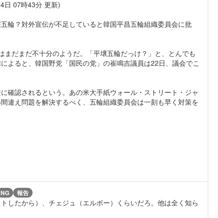
4日 07時43分 更新)
平壌五輪？対外宣伝が不足していると韓国平昌五輪組織委員会に批
はまだまだ不十分のようだ。「平壌五輪だっけ？」と、とんでも
によると、韓国野党「国民の党」の崔鳴吉議員は22日、議会でこ
繁に確認されるという。あの米大手紙ウォール・ストリート・ジャ
い間違え問題を解決するべく、五輪組織委員会は一刻も早く対策を
NG
報告
ットしたから）、チェジュ（エルボー）くらいだろ。他は全く知ら