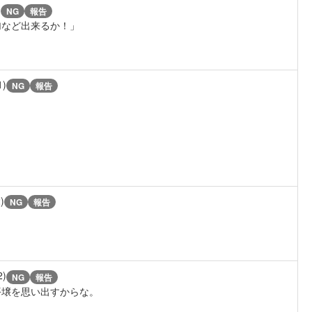
)
NG
報告
加など出来るか！」
1)
NG
報告
)
NG
報告
2)
NG
報告
平壌を思い出すからな。