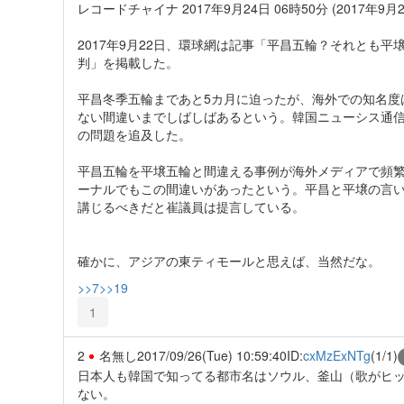
レコードチャイナ 2017年9月24日 06時50分 (2017年9月2
2017年9月22日、環球網は記事「平昌五輪？それとも
判」を掲載した。
平昌冬季五輪まであと5カ月に迫ったが、海外での知名度
ない間違いまでしばしばあるという。韓国ニューシス通信
の問題を追及した。
平昌五輪を平壌五輪と間違える事例が海外メディアで頻
ーナルでもこの間違いがあったという。平昌と平壌の言
講じるべきだと崔議員は提言している。
確かに、アジアの東ティモールと思えば、当然だな。
>>7
>>19
1
2
名無し
2017/09/26(Tue) 10:59:40
ID:
cxMzExNTg
(1/1)
日本人も韓国で知ってる都市名はソウル、釜山（歌がヒ
ない。