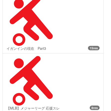
イガンインの現在 Part3
15res
【MLB】メジャーリーグ 応援スレ
8res