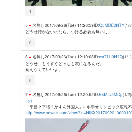
1
5
名無し
2017/09/26(Tue) 11:26:59
ID:
Q5MDE2NTY
(1/3
どうせ行かないのなら、つける必要も無いし。
0
6
名無し
2017/09/26(Tue) 12:10:08
ID:
cxOTU0NTQ
(1/1)
どうせ、もうすぐどっちも灰になるんだ。
覚えなくていいよ。
0
7
名無し
2017/09/26(Tue) 12:20:52
ID:
E4MjU5MDg
(1/2)
>>1
「平昌？平壌？かすん外国人」···冬季オリンピック広報
http://www.newsis.com/view/?id=NISX20170922_000010