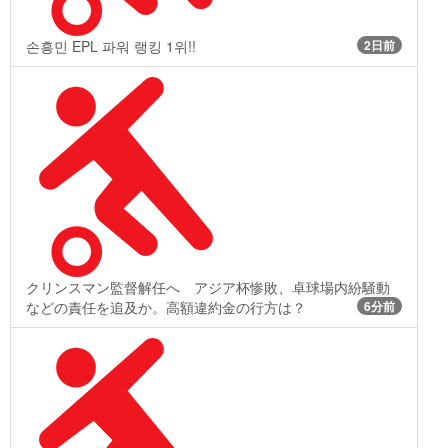
손흥민 EPL 파워 랭킹 1위!!
2日前
クリンスマン監督解任へ アジア杯惨敗、卓球場内紛騒動
などの責任を追及か。高額違約金の行方は？
6分前