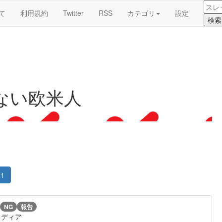
て
利用規約
Twitter
RSS
カテゴリ
設定
ない欧米人
1
NG
報告
メディア