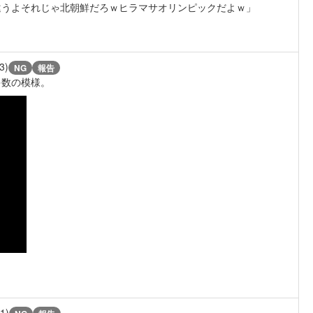
違うよそれじゃ北朝鮮だろｗヒラマサオリンピックだよｗ」
3)
NG
報告
多数の模様。
/1)