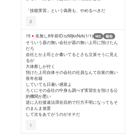
「技能実習」という偽善も、やめるべきだ
2
15
名無し
8年前
ID:czMjkxNzk(1/1)
NG
報告
そういう器の無い会社が器の無い上司に預けたん
だろ
会社とか上司とか書いてるとさも立派そうに見え
るが
大体察しが付く
預けた上司自体その会社の社員なんて自覚の無い
長年在籍
していても日雇い感覚よ
ろくにその会社の中身も調べず実習生を預ける公
的機関が悪い
逆に入社後違法滞在目的で行方不明になってもそ
のまんま放置
して次をあてがうのがオチだ
1