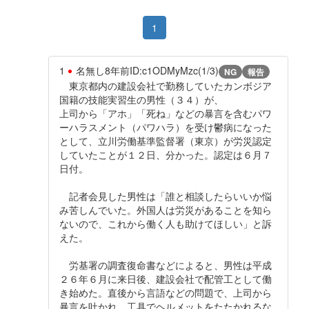
1
1
名無し
8年前
ID:c1ODMyMzc(1/3)
NG
報告
東京都内の建設会社で勤務していたカンボジア
国籍の技能実習生の男性（３４）が、
上司から「アホ」「死ね」などの暴言を含むパワ
ーハラスメント（パワハラ）を受け鬱病になった
として、立川労働基準監督署（東京）が労災認定
していたことが１２日、分かった。認定は６月７
日付。
記者会見した男性は「誰と相談したらいいか悩
み苦しんでいた。外国人は労災があることを知ら
ないので、これから働く人も助けてほしい」と訴
えた。
労基署の調査復命書などによると、男性は平成
２６年６月に来日後、建設会社で配管工として働
き始めた。直後から言語などの問題で、上司から
暴言を吐かれ、工具でヘルメットをたたかれるな