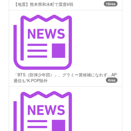
【地震】熊本県和水町で震度6弱
16res
「BTS（防弾少年団）」、グラミー賞候補になれず…AP
通信も“K-POP除外
4res