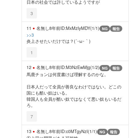
日本の社会では許しているようですが
3
11
名無し
8年前
ID:MxMzIyMDY(1/1)
NG
報告
>>3
炎上させたいだけでは？(´･ω･｀)
1
12
名無し
8年前
ID:M3NzEwMjg(1/2)
NG
報告
馬鹿チョンは何度書けば理解するのかな。
日本人だって全員が善良なわけではない。どこの
国にも酷い奴はいる。
韓国人も全員が酷い奴ではなくて悪い奴もいるだ
ろ。
7
13
名無し
8年前
ID:c0MTgyNzI(1/1)
NG
報告
①上司に問題がある可能性