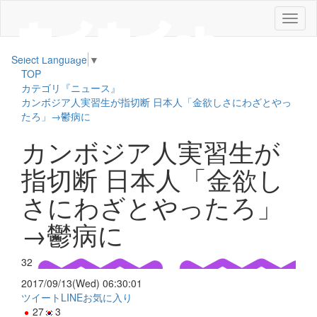
メ
ニ
ュ
Select Language
▼
ー
TOP
カテゴリ『ニュース』
カンボジア人実習生が指切断 日本人「金欲しさにわざとやっ
たろ」→鬱病に
カンボジア人実習生が
指切断 日本人「金欲し
さにわざとやったろ」
→鬱病に
32
2017/09/13(Wed) 06:30:01
ツイート
LINE
お気に入り
27
3