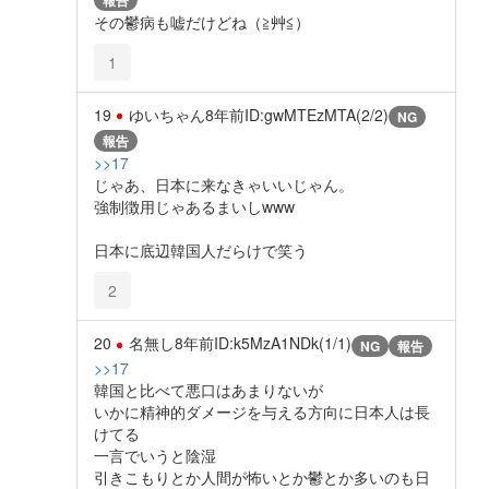
その鬱病も嘘だけどね（≧艸≦）
1
19
ゆいちゃん
8年前
ID:gwMTEzMTA(2/2)
NG
報告
>>17
じゃあ、日本に来なきゃいいじゃん。
強制徴用じゃあるまいしwww
日本に底辺韓国人だらけで笑う
2
20
名無し
8年前
ID:k5MzA1NDk(1/1)
NG
報告
>>17
韓国と比べて悪口はあまりないが
いかに精神的ダメージを与える方向に日本人は長
けてる
一言でいうと陰湿
引きこもりとか人間が怖いとか鬱とか多いのも日