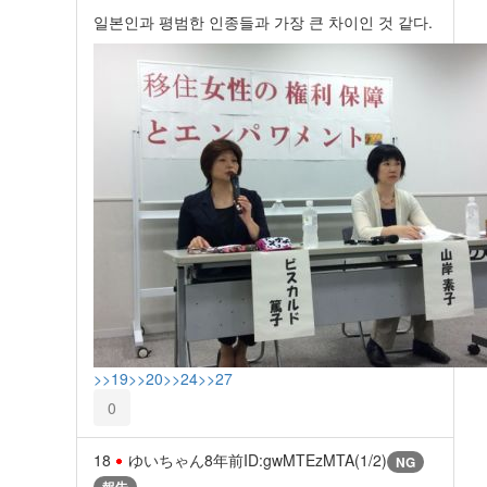
일본인과 평범한 인종들과 가장 큰 차이인 것 같다.
>>19
>>20
>>24
>>27
0
18
ゆいちゃん
8年前
ID:gwMTEzMTA(1/2)
NG
報告