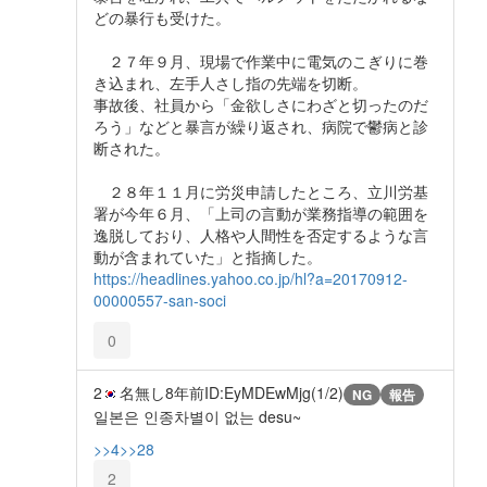
どの暴行も受けた。
２７年９月、現場で作業中に電気のこぎりに巻
き込まれ、左手人さし指の先端を切断。
事故後、社員から「金欲しさにわざと切ったのだ
ろう」などと暴言が繰り返され、病院で鬱病と診
断された。
２８年１１月に労災申請したところ、立川労基
署が今年６月、「上司の言動が業務指導の範囲を
逸脱しており、人格や人間性を否定するような言
動が含まれていた」と指摘した。
https://headlines.yahoo.co.jp/hl?a=20170912-
00000557-san-soci
0
2
名無し
8年前
ID:EyMDEwMjg(1/2)
NG
報告
일본은 인종차별이 없는 desu~
>>4
>>28
2