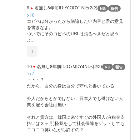
9
名無し
8年前
ID:Y0ODY1NjE(2/2)
NG
報告
>>6
コピペは分かったから議論したい内容と君の意見
を書きなよ。
ついでにそのコピペのURLは張るべきだと思う
よ。
1
10
名無し
8年前
ID:QxMDY4NDk(2/2)
NG
報告
>>7
・・・？
だから、自分の身は自分で守れと書いている
外人だからとかではない、日本人でも働けない人
間を雇う会社は無い
それと貴方は、韓国に来てすぐの外国人が(税金支
払いは３ヶ月)怪我をして社会保障をゲットしても
ニコニコ笑いながら許すの？