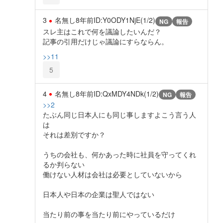
3
名無し
8年前
ID:Y0ODY1NjE(1/2)
NG
報告
スレ主はこれで何を議論したいんだ？
記事の引用だけじゃ議論にすらならん。
>>11
5
4
名無し
8年前
ID:QxMDY4NDk(1/2)
NG
報告
>>2
たぶん同じ日本人にも同じ事しますよこう言う人
は
それは差別ですか？
うちの会社も、何かあった時に社員を守ってくれ
るか判らない
働けない人材は会社は必要としていないから
日本人や日本の企業は聖人ではない
当たり前の事を当たり前にやっているだけ