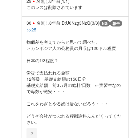
29
名無し
8年前
(1/1)
このレスは削除されています
30
名無し
8年前
ID:U0Nzg3NzQ(3/3)
NG
報告
>>25
物価差を考えてからと思って調べた。
＞カンボジア人の公務員の月収は120ドル程度
日本の1/3程度？
労災で支払われる金額
12等級 基礎支給額の156日分
基礎支給額 前3カ月の給料/日数 ←実習生なの
で母数が激安・・・
これをわざとやる奴は居ないだろう・・・
どうぞ会社がつぶれる程慰謝料ふんだくってくだ
さい。
2