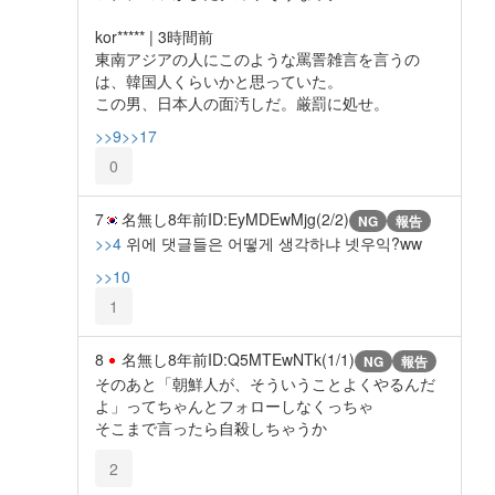
kor***** | 3時間前
東南アジアの人にこのような罵詈雑言を言うの
は、韓国人くらいかと思っていた。
この男、日本人の面汚しだ。厳罰に処せ。
>>9
>>17
0
7
名無し
8年前
ID:EyMDEwMjg(2/2)
NG
報告
>>4
위에 댓글들은 어떻게 생각하냐 넷우익?ww
>>10
1
8
名無し
8年前
ID:Q5MTEwNTk(1/1)
NG
報告
そのあと「朝鮮人が、そういうことよくやるんだ
よ」ってちゃんとフォローしなくっちゃ
そこまで言ったら自殺しちゃうか
2