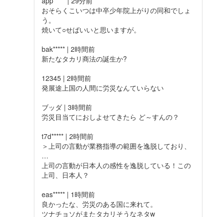
app***** | 29分前
おそらくこいつは中卒少年院上がりの同和でしょ
う。
焼いて○せばいいと思いますが。
bak***** | 2時間前
新たなタカリ商法の誕生か?
12345 | 2時間前
発展途上国の人間に労災なんていらない
ブッダ | 3時間前
労災目当てにおしよせてきたら ど～すんの？
t7d***** | 2時間前
＞上司の言動が業務指導の範囲を逸脱しており、
…
上司の言動が日本人の感性を逸脱している！この
上司、日本人？
eas***** | 1時間前
良かったな、労災のある国に来れて。
ツナチョソがまたタカリそうなネタw