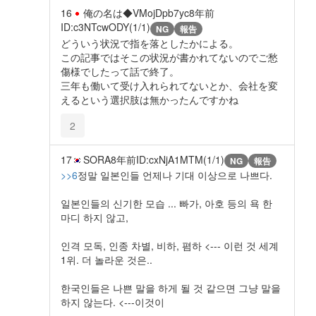
16
俺の名は◆VMojDpb7yc
8年前
ID:c3NTcwODY(1/1)
NG
報告
どういう状況で指を落としたかによる。
この記事ではそこの状況が書かれてないのでご愁
傷様でしたって話で終了。
三年も働いて受け入れられてないとか、会社を変
えるという選択肢は無かったんですかね
2
17
SORA
8年前
ID:cxNjA1MTM(1/1)
NG
報告
>>6
정말 일본인들 언제나 기대 이상으로 나쁘다.
일본인들의 신기한 모습 ... 빠가, 아호 등의 욕 한
마디 하지 않고,
인격 모독, 인종 차별, 비하, 폄하 <--- 이런 것 세계
1위. 더 놀라운 것은..
한국인들은 나쁜 말을 하게 될 것 같으면 그냥 말을
하지 않는다. <---이것이