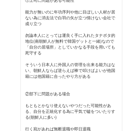
能力が無いのに年功序列や他に目ぼしい人材が居
ない為に消去法で白羽の矢が立つ情けない会社で
成り立つ
勿論本人にとっては運良く手に入れたタナボタ的
地位(南朝鮮人が無料で韓国ゲットと一緒)なので
「自分の居場所」としていかなる手段を用いても
死守する
そういう日本人に外国人の管理を出来る能力はな
い、朝鮮人ならば逆らえば棒で叩けばよいが他国
籍には他国籍に合ったやり方がある
②部下に問題がある場合
もともとかなり使えないやつだった可能性があ
る、自分を正統化する為に平気で嘘をついたりす
る(朝鮮人に多い)
行く宛があれば無断退職や即日退職