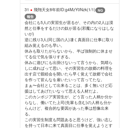
31
飛翔天女
8年前
ID:g4MzY0Nzk(1/1)
NG
報告
会社にも5人の実習生が居るが、その内の2人は漠
然と仕事をするだけの奴が居る(邪魔になりはしな
いが)
逆に残り3人(同じ国の人)凄く真面目に仕事に取り
組み覚えるのも早い。
休みも取りたがらないから、半ば強制的に休ませ
てる位で気を張りすぎる。
休みに遊びにも出掛けないって言うから、気晴ら
しに成ればって思い、その実習生の故郷の料理を
出す店で親睦会を開いたら早く覚えて故郷で会社
を作って皆んなを雇いたいって言ってたな。
まぁ〜会社として出来ることは、多く無いけど応
援はしてあげたいなって思える人材だよ。
このカンボジア実習生が、どう言った人柄か分か
らなし、働いてた上司(先輩も含む)の人柄も分か
らんけど、複合的な要因があった事は想像出来
る。
この実習生制度も問題あると思うけど、強い志し
を持って日本に来て真面目に仕事を覚えようとす