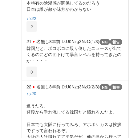
本特有の陰湿感が関係してるのだろう
日本は誰が敵か味方かわからない
>>22
2
21
名無し
8年前
ID:U0Nzg3NzQ(1/3)
NG
報告
韓国だと、ボコボコに殴り倒したニュースが出て
くるのにどの面下げて暴言レベルを持ってきたの
か・・・・
0
22
名無し
8年前
ID:U0Nzg3NzQ(2/3)
NG
報告
>>20
違うだろ。
普段から垂れ流してる韓国だと慣れるんだよ。
日本でも大阪に行ってみろ、アホボケカスは挨拶
ですって言われるぞ。
大阪の人は慣れてて平気だが、他の県から行って