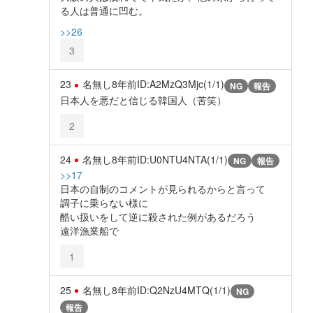
る人は普通に凹む。
>>26
3
23
名無し
8年前
ID:A2MzQ3Mjc(1/1)
NG
報告
日本人を悪だと信じる韓国人（苦笑）
2
24
名無し
8年前
ID:U0NTU4NTA(1/1)
NG
報告
>>17
日本の自制のコメントが見られるからと言って
調子に乗らない様に
酷い扱いをして逆に殺された例があるだろう
遠洋漁業船で
1
25
名無し
8年前
ID:Q2NzU4MTQ(1/1)
NG
報告