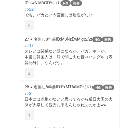
ID:kwNjM3ODY(1/1)
NG
報告
>>22
でも、バカという言葉には耐性がない
0
27
名無し
8年前
ID:M3NzEwMjg(2/2)
NG
報告
>>17
スレとは関係ない話になるが、パガ、ホーか。
本当に韓国人は「耳で聞こえた音→ハングル（表
音記号）」なんだな。
2
28
名無し
8年前
ID:ExMTA0MDk(1/1)
NG
報告
>>2
日本には差別がないと思ってるから反日大国の犬
豚が大挙して観光に来るんじゃねぇのかよww
4