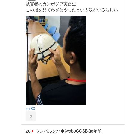
被害者のカンボジア実習生
この指を見てわざとやったという奴がいるらしい
>>30
2
26
ウンパルンパ◆Xyxb0CGSBQ
8年前