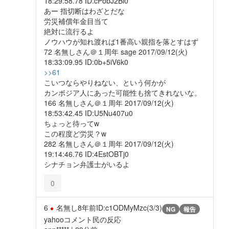
18:29:58.78 ID:cPobJ2Bl0
あー 指切断はわざとだな
労災補償年金目当て
絶対に流行るよ
ノウハウが知れ渡れば1番高い親指を落とすはず
72 名無しさん＠１周年 sage 2017/09/12(火)
18:33:09.95 ID:0b+5iV6k0
>>61
こいつならやりねない、という何かが
カンボジア人にあった可能性も捨てきれないな。
166 名無しさん＠１周年 2017/09/12(火)
18:53:42.45 ID:U5Nu407u0
ちょっと待ってw
この程度ど労災？w
282 名無しさん＠１周年 2017/09/12(火)
19:14:46.76 ID:4EstOBTj0
シナチョン弁護士がいるよ
0
6
名無し
8年前
ID:c1ODMyMzc(3/3)
NG
報告
yahooコメント民の反応