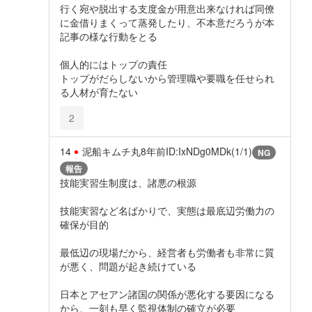
行く宛や脱出する支度金が用意出来なければ同僚
に金借りまくって蒸発したり、不本意だろうが本
記事の様な行動をとる
個人的にはトップの責任
トップがだらしないから管理職や要職を任せられ
る人材が育たない
2
14
泥船キムチ丸
8年前
ID:IxNDg0MDk(1/1)
NG
報告
技能実習生制度は、諸悪の根源
技能実習など名ばかりで、実態は最底辺労働力の
確保が目的
最低辺の現場だから、経営者も労働者も非常に質
が悪く、問題が起き続けている
日本とアセアン諸国の関係が悪化する要因になる
から、一刻も早く監視体制の確立が必要