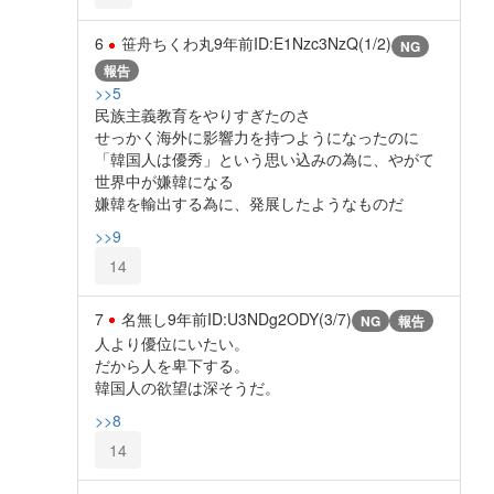
6
笹舟ちくわ丸
9年前
ID:E1Nzc3NzQ(1/2)
NG
報告
>>5
民族主義教育をやりすぎたのさ
せっかく海外に影響力を持つようになったのに
「韓国人は優秀」という思い込みの為に、やがて
世界中が嫌韓になる
嫌韓を輸出する為に、発展したようなものだ
>>9
14
7
名無し
9年前
ID:U3NDg2ODY(3/7)
NG
報告
人より優位にいたい。
だから人を卑下する。
韓国人の欲望は深そうだ。
>>8
14