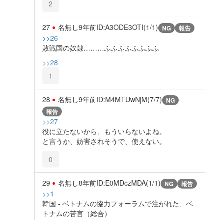
2
27
名無し
9年前
ID:A3ODE3OTI(1/1)
NG
報告
>>26
敗戦国の奴隷………ふふふふふふふふ
>>28
1
28
名無し
9年前
ID:M4MTUwNjM(7/7)
NG
報告
>>27
役に立たないから、もういらないよね。
と言うか、妨害されそうで、使えない。
0
29
名無し
8年前
ID:E0MDczMDA(1/1)
NG
報告
>>1
韓国 - ベトナムの協力フォーラムで注がれた、ベ
トナムの苦言（総合）