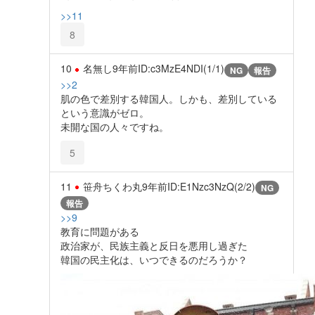
>>11
8
10
名無し
9年前
ID:c3MzE4NDI(1/1)
NG
報告
>>2
肌の色で差別する韓国人。しかも、差別している
という意識がゼロ。
未開な国の人々ですね。
5
11
笹舟ちくわ丸
9年前
ID:E1Nzc3NzQ(2/2)
NG
報告
>>9
教育に問題がある
政治家が、民族主義と反日を悪用し過ぎた
韓国の民主化は、いつできるのだろうか？