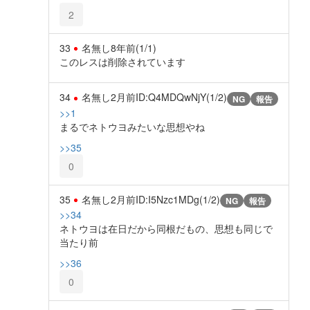
2
33
名無し
8年前
(1/1)
このレスは削除されています
34
名無し
2月前
ID:Q4MDQwNjY(1/2)
NG
報告
>>1
まるでネトウヨみたいな思想やね
>>35
0
35
名無し
2月前
ID:I5Nzc1MDg(1/2)
NG
報告
>>34
ネトウヨは在日だから同根だもの、思想も同じで
当たり前
>>36
0