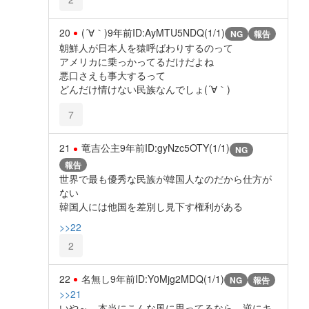
20
(´∀｀)
9年前
ID:AyMTU5NDQ(1/1)
NG
報告
朝鮮人が日本人を猿呼ばわりするのって
アメリカに乗っかってるだけだよね
悪口さえも事大するって
どんだけ情けない民族なんでしょ(´∀｀)
7
21
竜吉公主
9年前
ID:gyNzc5OTY(1/1)
NG
報告
世界で最も優秀な民族が韓国人なのだから仕方が
ない
韓国人には他国を差別し見下す権利がある
>>22
2
22
名無し
9年前
ID:Y0Mjg2MDQ(1/1)
NG
報告
>>21
いや～、本当にこんな風に思ってるなら、逆にキ