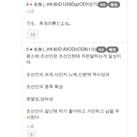
4
名無し
9年前
ID:U3NDg2ODY(2/7)
NG
報告
>>2
でも、本当の事だよね。
10
5
名無し
9年前
ID:A3ODIzODA(1/2)
NG
報告
평소에 조선인은 조선인한테 저런말하는게 일상이
야
조선인의 속국,식민지,노예,신분제 역사성과
조선인의 종족 특성
분열성,당파성
조선인이 잘난체 하기 좋아하고 거만하고 남을 무
시한다
>>6
5