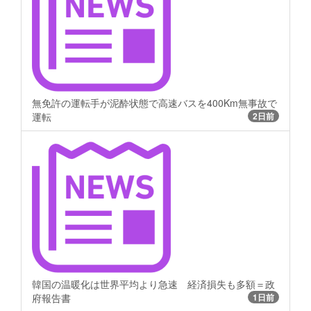
無免許の運転手が泥酔状態で高速バスを400Km無事故で
運転
2日前
韓国の温暖化は世界平均より急速 経済損失も多額＝政
府報告書
1日前