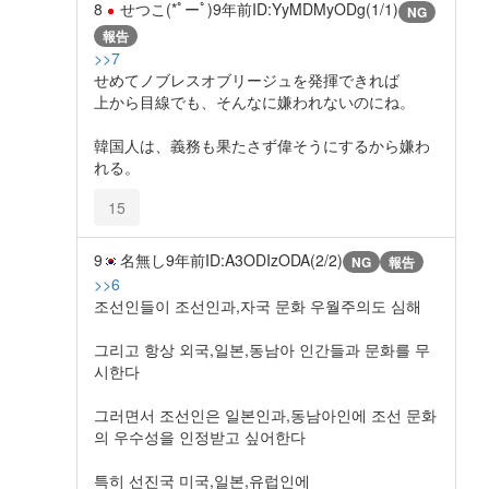
8
せつこ(*ﾟーﾟ)
9年前
ID:YyMDMyODg(1/1)
NG
報告
>>7
せめてノブレスオブリージュを発揮できれば
上から目線でも、そんなに嫌われないのにね。
韓国人は、義務も果たさず偉そうにするから嫌わ
れる。
15
9
名無し
9年前
ID:A3ODIzODA(2/2)
NG
報告
>>6
조선인들이 조선인과,자국 문화 우월주의도 심해
그리고 항상 외국,일본,동남아 인간들과 문화를 무
시한다
그러면서 조선인은 일본인과,동남아인에 조선 문화
의 우수성을 인정받고 싶어한다
특히 선진국 미국,일본,유럽인에