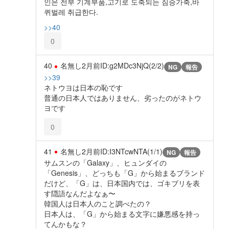
인은 전부 기계부품,고기로 도축되는 짐승가축,바
퀴벌레 취급한다.
>>40
0
40
名無し
2月前
ID:g2MDc3NjQ(2/2)
NG
報告
>>39
ネトウヨは日本の恥です
普通の日本人ではありません、劣ったのがネトウ
ヨです
0
41
名無し
2月前
ID:I3NTcwNTA(1/1)
NG
報告
サムスンの「Galaxy」、ヒュンダイの
「Genesis」、どっちも「G」から始まるブランド
だけど、「G」は、日本国内では、ゴキブリを表
す隠語なんだよなぁ〜
韓国人は日本人のこと調べたの？
日本人は、「G」から始まる文字に嫌悪感を持っ
てんかもな？