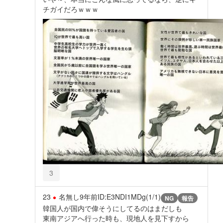
チガイだろｗｗｗ
3
23
名無し
9年前
ID:E3NDI1MDg(1/1)
NG
報告
韓国人が国内で偉そうにしてるのはまだしも
東南アジアへ行った時も、現地人を見下すから