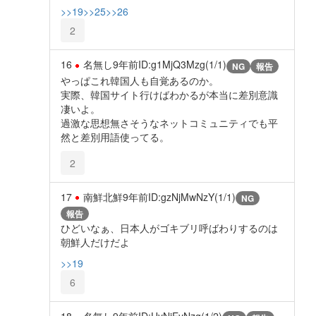
>>19
>>25
>>26
2
16
名無し
9年前
ID:g1MjQ3Mzg(1/1)
NG
報告
やっぱこれ韓国人も自覚あるのか。
実際、韓国サイト行けばわかるが本当に差別意識
凄いよ。
過激な思想無さそうなネットコミュニティでも平
然と差別用語使ってる。
2
17
南鮮北鮮
9年前
ID:gzNjMwNzY(1/1)
NG
報告
ひどいなぁ、日本人がゴキブリ呼ばわりするのは
朝鮮人だけだよ
>>19
6