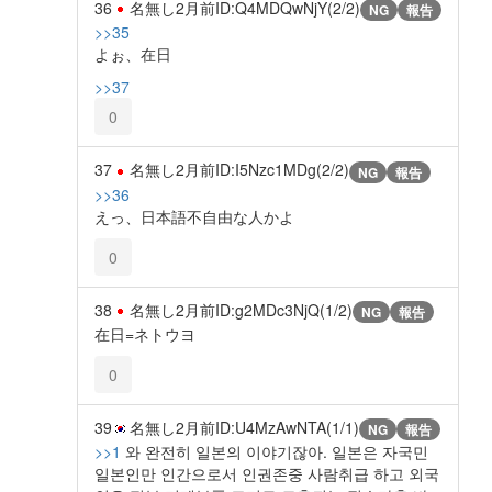
36
名無し
2月前
ID:Q4MDQwNjY(2/2)
NG
報告
>>35
よぉ、在日
>>37
0
37
名無し
2月前
ID:I5Nzc1MDg(2/2)
NG
報告
>>36
えっ、日本語不自由な人かよ
0
38
名無し
2月前
ID:g2MDc3NjQ(1/2)
NG
報告
在日=ネトウヨ
0
39
名無し
2月前
ID:U4MzAwNTA(1/1)
NG
報告
>>1
와 완전히 일본의 이야기잖아. 일본은 자국민
일본인만 인간으로서 인권존중 사람취급 하고 외국