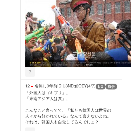
7
12
名無し
9年前
ID:U3NDg2ODY(4/7)
NG
報告
「外国人はゴキブリ」。
「東南アジア人は糞」。
こんなこと言ってて、「私たち韓国人は世界の
人々から好かれている」なんて言えないよね。
それは、韓国人も自覚してるんでしょ？