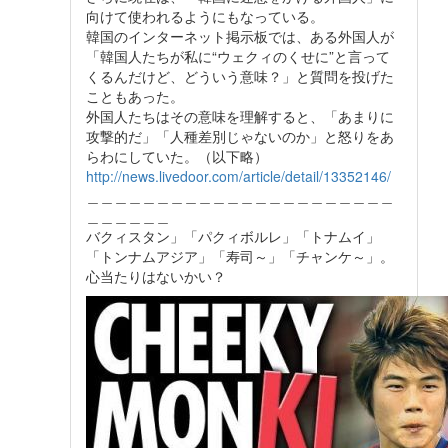
向けて使われるようにもなっている。
韓国のインターネット掲示板では、ある外国人が
「韓国人たちが私に“ウェクィのくせに”と言って
くるんだけど、どういう意味？」と質問を投げた
こともあった。
外国人たちはその意味を理解すると、「あまりに
攻撃的だ」「人種差別じゃないのか」と怒りをあ
らわにしていた。（以下略）
http://news.livedoor.com/article/detail/13352146/
＿＿＿＿＿＿＿＿＿＿＿＿＿＿＿＿＿＿＿＿＿＿
＿＿＿＿＿＿
バクィスタン」「パクィボルレ」「トナムイ」
「トンナムアジア」「寿司～」「チャンケ～」。
心当たりはないかい？