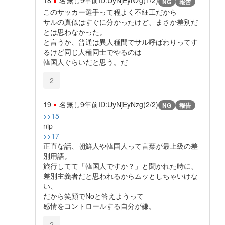
18
名無し
9年前
ID:UyNjEyNzg(1/2)
NG
報告
このサッカー選手って程よく不細工だから
サルの真似はすぐに分かったけど、まさか差別だ
とは思わなかった。
と言うか、普通は異人種間でサル呼ばわりってす
るけど同じ人種同士でやるのは
韓国人ぐらいだと思う。だ
2
19
名無し
9年前
ID:UyNjEyNzg(2/2)
NG
報告
>>15
nip
>>17
正直な話、朝鮮人や韓国人って言葉が最上級の差
別用語。
旅行してて「韓国人ですか？」と聞かれた時に、
差別主義者だと思われるからムッとしちゃいけな
い、
だから笑顔でNoと答えようって
感情をコントロールする自分が嫌。
2