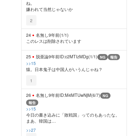
ね。
嫌われて当然じゃないか
2
24
名無し
9年前
(1/1)
このレスは削除されています
25
脱亜論
9年前
ID:c2MTIzMDg(1/1)
NG
報告
>>15
猿。日本鬼子は中国人がいうんじゃね？
1
26
名無し
9年前
ID:M4MTUwNjM(6/7)
NG
報告
>>15
今日の書き込みに「敗戦国」ってのもあったな。
まあ、韓国は…
>>27