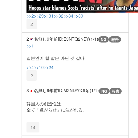
>>2
>>29
>>31
>>32
>>34
>>39
2
2
名無し
9年前
ID:E3NTQ2NDY(1/1)
NG
報告
>>1
일본인이 할 말은 아닌 것 같다
>>4
>>10
>>24
2
3
名無し
9年前
ID:M2NDY0ODg(1/1)
NG
報告
韓国人の創造性は、
全て「嫌がらせ」に注がれる。
14