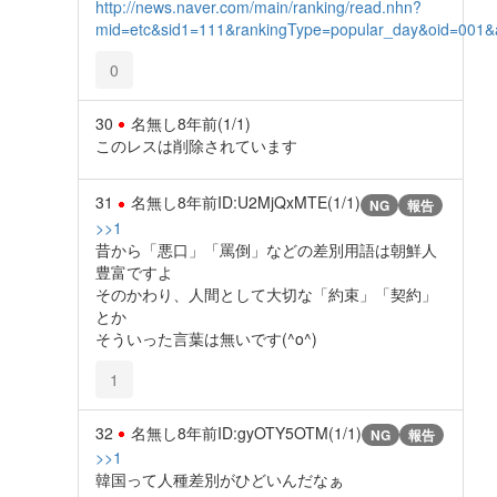
http://news.naver.com/main/ranking/read.nhn?
mid=etc&sid1=111&rankingType=popular_day&oid=001
0
30
名無し
8年前
(1/1)
このレスは削除されています
31
名無し
8年前
ID:U2MjQxMTE(1/1)
NG
報告
>>1
昔から「悪口」「罵倒」などの差別用語は朝鮮人
豊富ですよ
そのかわり、人間として大切な「約束」「契約」
とか
そういった言葉は無いです(^o^)
1
32
名無し
8年前
ID:gyOTY5OTM(1/1)
NG
報告
>>1
韓国って人種差別がひどいんだなぁ