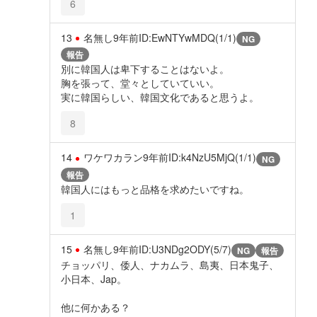
6
13
名無し
9年前
ID:EwNTYwMDQ(1/1)
NG
報告
別に韓国人は卑下することはないよ。
胸を張って、堂々としていていい。
実に韓国らしい、韓国文化であると思うよ。
8
14
ワケワカラン
9年前
ID:k4NzU5MjQ(1/1)
NG
報告
韓国人にはもっと品格を求めたいですね。
1
15
名無し
9年前
ID:U3NDg2ODY(5/7)
NG
報告
チョッパリ、倭人、ナカムラ、島夷、日本鬼子、
小日本、Jap。
他に何かある？