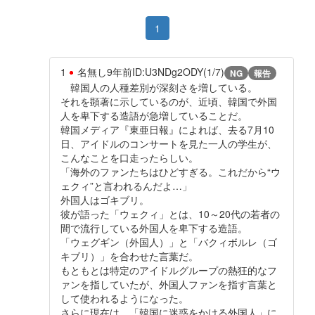
1
1
名無し
9年前
ID:U3NDg2ODY(1/7)
NG
報告
韓国人の人種差別が深刻さを増している。
それを顕著に示しているのが、近頃、韓国で外国
人を卑下する造語が急増していることだ。
韓国メディア『東亜日報』によれば、去る7月10
日、アイドルのコンサートを見た一人の学生が、
こんなことを口走ったらしい。
「海外のファンたちはひどすぎる。これだから“ウ
ェクィ”と言われるんだよ…」
外国人はゴキブリ。
彼が語った「ウェクィ」とは、10～20代の若者の
間で流行している外国人を卑下する造語。
「ウェグギン（外国人）」と「バクィボルレ（ゴ
キブリ）」を合わせた言葉だ。
もともとは特定のアイドルグループの熱狂的なフ
ァンを指していたが、外国人ファンを指す言葉と
して使われるようになった。
さらに現在は、「韓国に迷惑をかける外国人」に