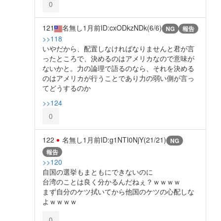
0
121
名無し
1月前
ID:cxODkzNDk(6/6)
NG
報告
>>118
いやだから、配置しなければなりませんと君が言
ったところで、決めるのはアメリカなので意味が
ないかと。力の論理で語るのなら、それを決める
のはアメリカが行うことであり力の弱い側が言っ
てどうするのか
>>124
0
122
名無し
1月前
ID:g1NTI0NjY(21/21)
NG
報告
>>120
自国の選挙もまともにできないのに
台湾のことは良く分かるんだねぇ？ｗｗｗｗ
まず自分のケツ拭いてから他国のケツの心配しな
よｗｗｗｗ
0