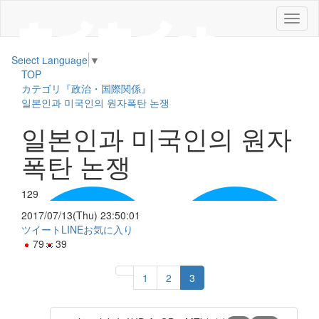
メ
ニ
ュ
Select Language
▼
ー
TOP
カテゴリ『政治・国際関係』
일본인과 미국인의 원자폭탄 논쟁
일본인과 미국인의 원자
폭탄 논쟁
129
2017/07/13(Thu) 23:50:01
ツイート
LINE
お気に入り
79
39
1
2
3