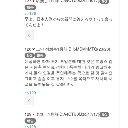
127
名無し
1月前
ID:A4OTU0Mzc(16/17)
NG
報告
>>126
早よ、日本人側からの質問に答えろや！って言っ
てんだよ！
0
128
그냥 정희준
1月前
ID:I5MDM4MTQ(23/23)
NG
報告
예상하면 아마 초기 도입분에 대한 것은 프랑스 같
은 저농축 핵연료 경험이 풍부한 나라와 링크해주
거나 둘의 연결을 묵인해주는 쪽으로 갈 것 같네요.
그리고 슬슬 이후 유지 보수를 목적으로 재처리 시
설을 들여놓을 것 같습니다.
>>129
0
129
名無し
1月前
ID:A4OTU0Mzc(17/17)
NG
報告
>>128