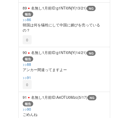
89
名無し
1月前
ID:g1NTI0NjY(13/21)
NG
報告
>>86
韓国は何を犠牲にして中国に媚びを売っている
の？
0
90
名無し
1月前
ID:g1NTI0NjY(14/21)
NG
報告
>>88
アンカー間違ってますよー
>>91
0
91
名無し
1月前
ID:A4OTU0Mzc(5/17)
NG
報告
>>90
ごめんね