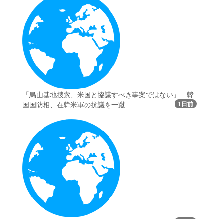
「烏山基地捜索、米国と協議すべき事案ではない」 韓
国国防相、在韓米軍の抗議を一蹴
1日前