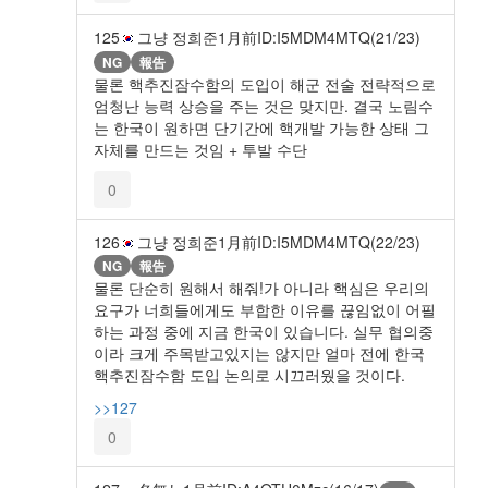
125
그냥 정희준
1月前
ID:I5MDM4MTQ(21/23)
NG
報告
물론 핵추진잠수함의 도입이 해군 전술 전략적으로
엄청난 능력 상승을 주는 것은 맞지만. 결국 노림수
는 한국이 원하면 단기간에 핵개발 가능한 상태 그
자체를 만드는 것임 + 투발 수단
0
126
그냥 정희준
1月前
ID:I5MDM4MTQ(22/23)
NG
報告
물론 단순히 원해서 해줘!가 아니라 핵심은 우리의
요구가 너희들에게도 부합한 이유를 끊임없이 어필
하는 과정 중에 지금 한국이 있습니다. 실무 협의중
이라 크게 주목받고있지는 않지만 얼마 전에 한국
핵추진잠수함 도입 논의로 시끄러웠을 것이다.
>>127
0