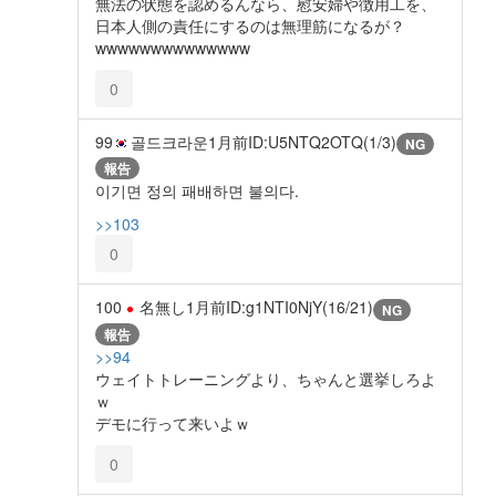
無法の状態を認めるんなら、慰安婦や徴用工を、
日本人側の責任にするのは無理筋になるが？
wwwwwwwwwwwwww
0
99
골드크라운
1月前
ID:U5NTQ2OTQ(1/3)
NG
報告
이기면 정의 패배하면 불의다.
>>103
0
100
名無し
1月前
ID:g1NTI0NjY(16/21)
NG
報告
>>94
ウェイトトレーニングより、ちゃんと選挙しろよ
ｗ
デモに行って来いよｗ
0