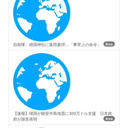
自衛隊、靖国神社に集団参拝…「事実上の命令」
8res
【速報】韓国が能登半島地震に300万ドル支援 日本政
府が謝意表明
4res