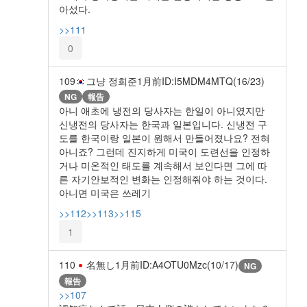
아섰다.
>>111
0
109
그냥 정희준
1月前
ID:I5MDM4MTQ(16/23)
NG
報告
아니 애초에 냉전의 당사자는 한일이 아니였지만
신냉전의 당사자는 한국과 일본입니다. 신냉전 구
도를 한국이랑 일본이 원해서 만들어졌나요? 전혀
아니죠? 그런데 진지하게 미국이 도련선을 인정하
거나 미온적인 태도를 계속해서 보인다면 그에 따
른 자기안보적인 변화는 인정해줘야 하는 것이다.
아니면 미국은 쓰레기
>>112
>>113
>>115
1
110
名無し
1月前
ID:A4OTU0Mzc(10/17)
NG
報告
>>107