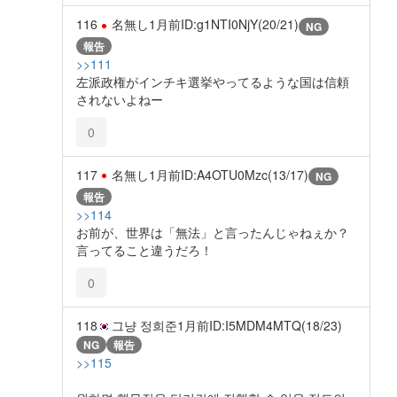
116
名無し
1月前
ID:g1NTI0NjY(20/21)
NG
報告
>>111
左派政権がインチキ選挙やってるような国は信頼
されないよねー
0
117
名無し
1月前
ID:A4OTU0Mzc(13/17)
NG
報告
>>114
お前が、世界は「無法」と言ったんじゃねぇか？
言ってること違うだろ！
0
118
그냥 정희준
1月前
ID:I5MDM4MTQ(18/23)
NG
報告
>>115