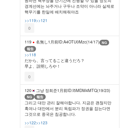
원하면 핵무장을 단기간에 진행할 수 있을 정도의
경계선에는 놔주거나 구두나 조약이 아니라 실제로
핵무기를 한일에 배치해줘야죠
>>119
>>121
0
119
名無し
1月前
ID:A4OTU0Mzc(14/17)
NG
報告
>>118
だから、言ってること違うだろ？
早よ、説明しろや！
0
120
그냥 정희준
1月前
ID:I5MDM4MTQ(19/23)
NG
報告
그리고 대만 관리 잘해야합니다. 지금은 괜찮지만
혹여나 대만에서 분리 독립파가 정권을 잡는다면
그것으로 중국은 침공합니다.
>>122
>>123