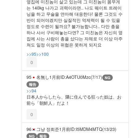
옆집에 미친놈이 살고 있는데 그 미친놈이 몸무게
는 140kg 나가고 괴력이라면.. 나도 웨이트 트레이
닝을 하고 무술을 연마해 대응한다! 물론 그것도 수
반이 되어야겠지만 실질적인 억제력이 될 수 있을
정도로 수련이 될까요? 불가능합니다.. 다만 총을
하나 사서 구비해놓는다면? 그 미친놈은 자신의 옆
집에 사는 사람이 총을 샀다는 자체로 더 이상 마주
쳐도 일정 이상의 위협은 못하게 되지요
>>95
>>100
0
95
名無し
1月前
ID:A4OTU0Mzc(7/17)
NG
報告
>>94
日本人からしたら、隣に住んでる狂った奴は、お
前ら「朝鮮人」だよ！
0
96
그냥 정희준
1月前
ID:I5MDM4MTQ(13/23)
NG
報告