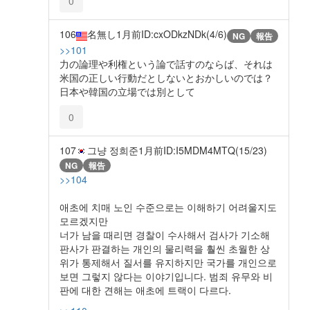
0
106
名無し
1月前
ID:cxODkzNDk(4/6)
NG
報告
>>101
力の論理や利権という論で話すのならば、それは
米国の正しい行動だとしないとおかしいのでは？
日本や韓国の立場では別として
0
107
그냥 정희준
1月前
ID:I5MDM4MTQ(15/23)
NG
報告
>>104
애초에 치매 노인 수준으로는 이해하기 어려울지도
모르겠지만
너가 남을 때리면 경찰이 수사해서 검사가 기소해
판사가 판결하는 개인의 물리력을 훨씬 초월한 상
위가 통제해서 질서를 유지하지만 국가를 개인으로
보면 그렇지 않다는 이야기입니다. 범죄 유무와 비
판에 대한 견해는 애초에 트랙이 다르다.