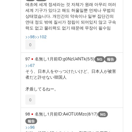
애초에 세계 정세라는 것 자체가 원래 아무리 여러
세계 기구가 있다고 해도 허울일뿐 언제나 무법의
상태였습니다. 개인간의 약속이나 일부 집단간의
연대 정도 밖에 질서가 정립이 되어있지 않고 구속
력도 없고 물리력도 없기 때문에 무장이 필수임
>>98
>>102
0
97
名無し
1月前
ID:g0NzU4NTk(5/5)
NG
報告
>>67
そう、日本人をやっつけたいけど、日本人が被害
者だと許せない韓国人
矛盾してるねー。
0
98
名無し
1月前
ID:A4OTU0Mzc(8/17)
NG
報告
>>96