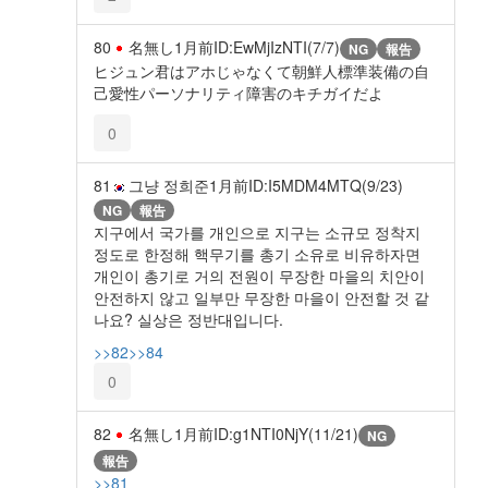
80
名無し
1月前
ID:EwMjIzNTI(7/7)
NG
報告
ヒジュン君はアホじゃなくて朝鮮人標準装備の自
己愛性パーソナリティ障害のキチガイだよ
0
81
그냥 정희준
1月前
ID:I5MDM4MTQ(9/23)
NG
報告
지구에서 국가를 개인으로 지구는 소규모 정착지
정도로 한정해 핵무기를 총기 소유로 비유하자면
개인이 총기로 거의 전원이 무장한 마을의 치안이
안전하지 않고 일부만 무장한 마을이 안전할 것 같
나요? 실상은 정반대입니다.
>>82
>>84
0
82
名無し
1月前
ID:g1NTI0NjY(11/21)
NG
報告
>>81