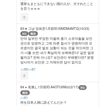
選挙もまともにできない国の人が、大それたこと
を言うｗｗｗ
0
83
그냥 정희준
1月前
ID:I5MDM4MTQ(10/23)
NG
報告
만약 일부만 무장한 마을에 총기 소유자들을 보안
관으로 임명하고 그에 따른 질서가 영원하다면 모
르겠지만 결국 발포 상황이 되는 것을 막으려면 그
가 너를 쏘면 내가 확실하게 보복해준다! 같은 말로
될까요? 전혀 아니죠? 보안관이 부패했다면? 분쟁
당사자가 보안관 그 자체라면 답이 없지요
>>85
>>87
0
84
名無し
1月前
ID:A4OTU0Mzc(2/17)
NG
報告
>>81
何を日本人側に訴えてんだか？