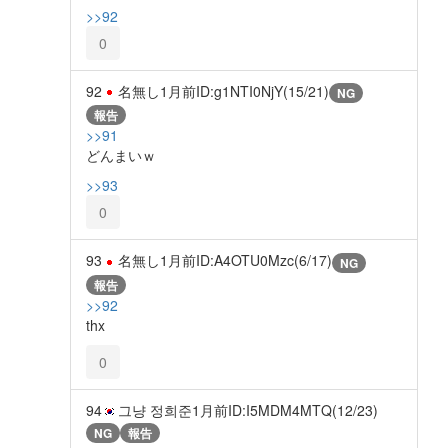
>>92
0
92
名無し
1月前
ID:g1NTI0NjY(15/21)
NG
報告
>>91
どんまいｗ
>>93
0
93
名無し
1月前
ID:A4OTU0Mzc(6/17)
NG
報告
>>92
thx
0
94
그냥 정희준
1月前
ID:I5MDM4MTQ(12/23)
NG
報告