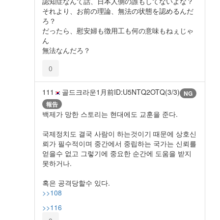
認知症なんて話、日本人側の誰もしてないよな？
それより、お前の理論、無法の状態を認めるんだ
ろ？
だったら、慰安婦も徴用工も何の意味もねぇじゃ
ん
無法なんだろ？
0
111
골드크라운
1月前
ID:U5NTQ2OTQ(3/3)
NG
報告
백제가 망한 스토리는 현대에도 교훈을 준다.
국제정치도 결국 사람이 하는것이기 때문에 상호신
뢰가 필수적이며 중간에서 중립하는 국가는 신뢰를
얻을수 없고 그렇기에 중요한 순간에 도움을 받지
못하거나.
혹은 공격당할수 있다.
>>108
>>116