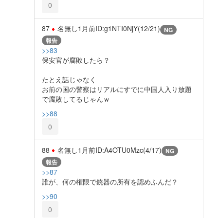
0
87
名無し
1月前
ID:g1NTI0NjY(12/21)
NG
報告
>>83
保安官が腐敗したら？
たとえ話じゃなく
お前の国の警察はリアルにすでに中国人入り放題
で腐敗してるじゃんｗ
>>88
0
88
名無し
1月前
ID:A4OTU0Mzc(4/17)
NG
報告
>>87
誰が、何の権限で銃器の所有を認めふんだ？
>>90
0