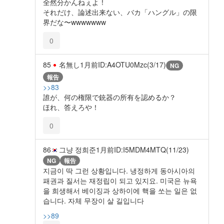
全然分かんねぇよ！
それだけ、論述出来ない、バカ「ハングル」の限
界だな〜wwwwwww
0
85
名無し
1月前
ID:A4OTU0Mzc(3/17)
NG
報告
>>83
誰が、何の権限で銃器の所有を認めるか？
ほれ、答えろや！
0
86
그냥 정희준
1月前
ID:I5MDM4MTQ(11/23)
NG
報告
지금이 딱 그런 상황입니다. 냉정하게 동아시아의
패권과 질서는 재정립이 되고 있지요. 미국은 뉴욕
을 희생해서 베이징과 상하이에 핵을 쏘는 일은 없
습니다. 자체 무장이 살 길입니다
>>89