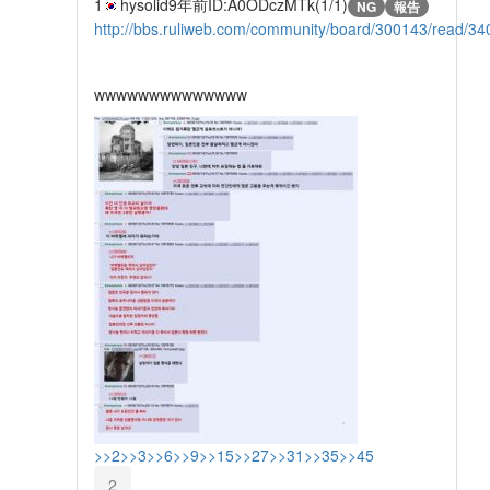
1
hysolid
9年前
ID:A0ODczMTk(1/1)
NG
報告
http://bbs.ruliweb.com/community/board/300143/read/3
wwwwwwwwwwwwww
>>2
>>3
>>6
>>9
>>15
>>27
>>31
>>35
>>45
2