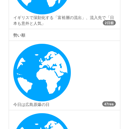
イギリスで深刻化する「富裕層の流出」、流入先で「日
本も意外と人気」
2日前
勢い順
今日は広島原爆の日
47res