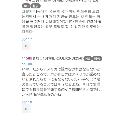
114
그냥 정희준
1月前
ID:I5MDM4MTQ(17/23)
NG
報告
그렇기 때문에 미국은 한국과 이번 핵잠수함 도입
논의에서 국내 재처리 기반을 만드는 것 정도는 허
용을 해주거나 유보해줘야합니다 단순히 건조에 필
요한 핵연료는 외부 조달로 할 수 있지만 이후에는
다르다
>>117
0
115
名無し
1月前
ID:cxODkzNDk(5/6)
NG
報告
>>109
いや、だからアメリカは認めなければならないと
言ったところで、力が有るのはアメリカが認めな
いとされたらどうにもならないという事では？君
の言っていることではそうなるよね。それで無理
にでも核兵器を開発するのか？核開発さえ成功し
たら均衡が訪れるのかね
>>118
0