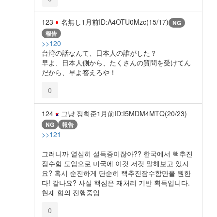
123
名無し
1月前
ID:A4OTU0Mzc(15/17)
NG
報告
>>120
台湾の話なんて、日本人の誰がした？
早よ、日本人側から、たくさんの質問を受けてん
だから、早よ答えろや！
0
124
그냥 정희준
1月前
ID:I5MDM4MTQ(20/23)
NG
報告
>>121
그러니까 열심히 설득중이잖아?? 한국에서 핵추진
잠수함 도입으로 미국에 이것 저것 말해보고 있지
요? 혹시 순진하게 단순히 핵추진잠수함만을 원한
다! 같나요? 사실 핵심은 재처리 기반 획득입니다.
현재 협의 진행중임
0