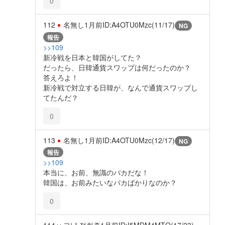
0
112
名無し
1月前
ID:A4OTU0Mzc(11/17)
NG
報告
>>109
新冷戦を日本と韓国がしてた？
だったら、日韓通貨スワップは何だったのか？
答えろよ！
新冷戦で対立する日韓が、なんで通貨スワップし
てたんだ？
0
113
名無し
1月前
ID:A4OTU0Mzc(12/17)
NG
報告
>>109
本当に、お前、無識のバカだな！
韓国は、お前みたいなバカばかりなのか？
0