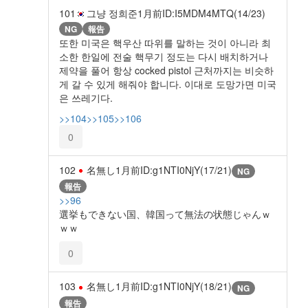
101
그냥 정희준
1月前
ID:I5MDM4MTQ(14/23)
NG
報告
또한 미국은 핵우산 따위를 말하는 것이 아니라 최
소한 한일에 전술 핵무기 정도는 다시 배치하거나
제약을 풀어 항상 cocked pistol 근처까지는 비슷하
게 갈 수 있게 해줘야 합니다. 이대로 도망가면 미국
은 쓰레기다.
>>104
>>105
>>106
0
102
名無し
1月前
ID:g1NTI0NjY(17/21)
NG
報告
>>96
選挙もできない国、韓国って無法の状態じゃんｗ
ｗｗ
0
103
名無し
1月前
ID:g1NTI0NjY(18/21)
NG
報告