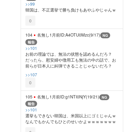
>>99
韓国は、不正選挙で勝ち負けもあやふやじゃんｗ
0
104
名無し
1月前
ID:A4OTU0Mzc(9/17)
NG
報告
>>101
お前の理論では、無法の状態を認めるんだろ？
だったら、慰安婦や徴用工も無法の中の話で、お
前らが日本人に糾弾できることじゃないだろ？
>>107
0
105
名無し
1月前
ID:g1NTI0NjY(19/21)
NG
報告
>>101
選挙もできない韓国は、米国以上にゴミじゃんｗ
なんでもかんでもひとのせいかよｗｗｗｗｗｗｗ