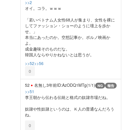
>>2
オイ。コラ。ｗｗｗ
「若いベトナム人女性68人が集まり、女性を裸に
してファッション・ショーのように壇上を歩か
せ、」
本当にあったのか。空想記事か。ポルノ映画か
よ。
成金趣味そのものだな。
韓国人ならやりかねないとは思うが。
>>52
>>56
0
52
名無し
3年前
ID:AzODQ1MTg(1/1)
NG
報告
>>51
李王朝から伝わる伝統と格式の奴隷市場だね。
奴隷や性奴隷というのは、Ｋ人の普通なんだろう
ね。
0