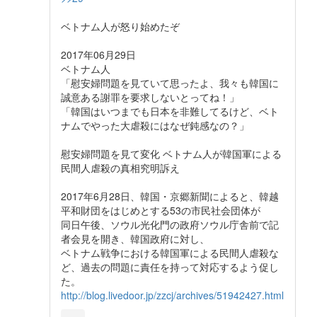
ベトナム人が怒り始めたぞ
2017年06月29日
ベトナム人
「慰安婦問題を見ていて思ったよ、我々も韓国に
誠意ある謝罪を要求しないとってね！」
「韓国はいつまでも日本を非難してるけど、ベト
ナムでやった大虐殺にはなぜ鈍感なの？」
慰安婦問題を見て変化 ベトナム人が韓国軍による
民間人虐殺の真相究明訴え
2017年6月28日、韓国・京郷新聞によると、韓越
平和財団をはじめとする53の市民社会団体が
同日午後、ソウル光化門の政府ソウル庁舎前で記
者会見を開き、韓国政府に対し、
ベトナム戦争における韓国軍による民間人虐殺な
ど、過去の問題に責任を持って対応するよう促し
た。
http://blog.livedoor.jp/zzcj/archives/51942427.html