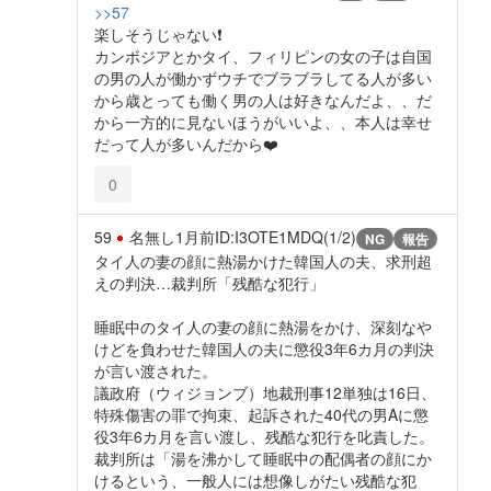
>>57
楽しそうじゃない❗
カンボジアとかタイ、フィリピンの女の子は自国
の男の人が働かずウチでブラブラしてる人が多い
から歳とっても働く男の人は好きなんだよ、、だ
から一方的に見ないほうがいいよ、、本人は幸せ
だって人が多いんだから❤️
0
59
名無し
1月前
ID:I3OTE1MDQ(1/2)
NG
報告
タイ人の妻の顔に熱湯かけた韓国人の夫、求刑超
えの判決…裁判所「残酷な犯行」
睡眠中のタイ人の妻の顔に熱湯をかけ、深刻なや
けどを負わせた韓国人の夫に懲役3年6カ月の判決
が言い渡された。
議政府（ウィジョンブ）地裁刑事12単独は16日、
特殊傷害の罪で拘束、起訴された40代の男Aに懲
役3年6カ月を言い渡し、残酷な犯行を叱責した。
裁判所は「湯を沸かして睡眠中の配偶者の顔にか
けるという、一般人には想像しがたい残酷な犯