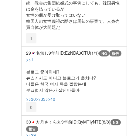
統一教会の集団結婚式の事例にしても、韓国男性
は金を払っているが
女性の側が受け取ってはいない
韓国人の女性蔑視の酷さは周知の事実で、人身売
買自体が大問題だ
1
29
名無し
9年前
ID:E2NDA3OTU(1/1)
NG
報告
>>1
블로그 좋아하네?
뉴스기사도 아니고 블로그가 출처냐?
니들은 한국 여자 목을 짤랐는데
부끄럽지 않은가 살인마들아
>>30
>>33
>>40
0
30
方舟さくら丸
9年前
ID:QyMTIyNTE(8/8)
NG
報告
>>29