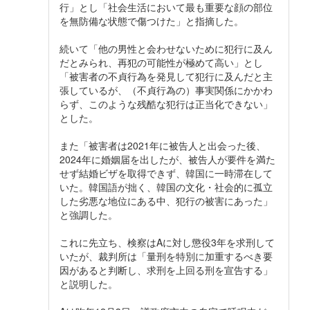
行」とし「社会生活において最も重要な顔の部位
を無防備な状態で傷つけた」と指摘した。
続いて「他の男性と会わせないために犯行に及ん
だとみられ、再犯の可能性が極めて高い」とし
「被害者の不貞行為を発見して犯行に及んだと主
張しているが、（不貞行為の）事実関係にかかわ
らず、このような残酷な犯行は正当化できない」
とした。
また「被害者は2021年に被告人と出会った後、
2024年に婚姻届を出したが、被告人が要件を満た
せず結婚ビザを取得できず、韓国に一時滞在して
いた。韓国語が拙く、韓国の文化・社会的に孤立
した劣悪な地位にある中、犯行の被害にあった」
と強調した。
これに先立ち、検察はAに対し懲役3年を求刑して
いたが、裁判所は「量刑を特別に加重するべき要
因があると判断し、求刑を上回る刑を宣告する」
と説明した。