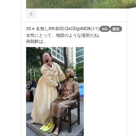
0
35
名無し
8年前
ID:QxODgxMDA(1/1)
NG
報告
女性にとって、地獄のような場所だね。
南朝鮮は。