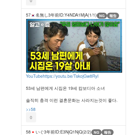
0
57
名無し
3年前
ID:Y4NDA1MjA(1/1)
NG
報告
YouTube
https://youtu.be/TskojGw8RyI
53세 남편에게 시집온 19세 캄보디아 소녀
솔직히 충격 이런 결혼문화는 사라지는것이 좋다.
>>58
0
58
いぐ
3年前
ID:E3NjQ1NjQ(2/2)
NG
報告