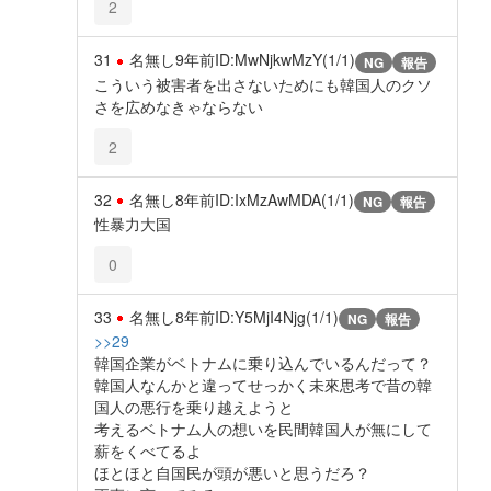
2
31
名無し
9年前
ID:MwNjkwMzY(1/1)
NG
報告
こういう被害者を出さないためにも韓国人のクソ
さを広めなきゃならない
2
32
名無し
8年前
ID:IxMzAwMDA(1/1)
NG
報告
性暴力大国
0
33
名無し
8年前
ID:Y5MjI4Njg(1/1)
NG
報告
>>29
韓国企業がベトナムに乗り込んでいるんだって？
韓国人なんかと違ってせっかく未來思考で昔の韓
国人の悪行を乗り越えようと
考えるベトナム人の想いを民間韓国人が無にして
薪をくべてるよ
ほとほと自国民が頭が悪いと思うだろ？