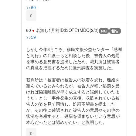
>>60
0
60
名無し
1月前
ID:I3OTE1MDQ(2/2)
NG
報告
>>59
しかし今年3月ごろ、移民支援公益センター『感謝
と同行』の弁護士らと相談した後、被告人の処罰
を求める意見書を提出したため、裁判所は被害者
の真意を把握するために量刑調査を実施した。
裁判所は「被害者は被告人の執着を恐れ、離婚を
望んでいるとみられるが、被告人が軽い処罰を受
ければ協議離婚が早く成立すると誤解していたよ
うだ」とし「事件発生の直後、収監されている被
告人の姿を見て同情し、処罰不望書を提出した
が、その後に確認された被告人の意思やその他の
状況を考慮すると、処罰を望まないという意思が
本心だったとは認めがたい」と説明した。
0