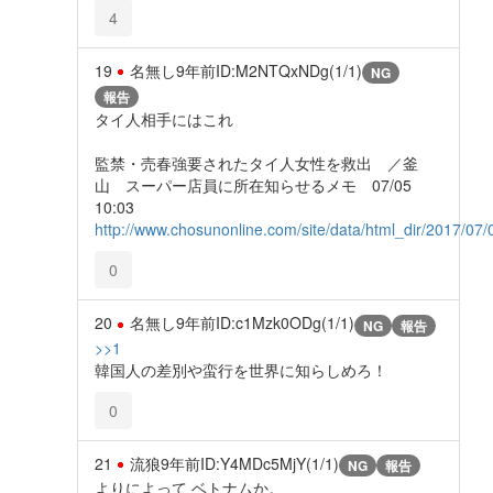
4
19
名無し
9年前
ID:M2NTQxNDg(1/1)
NG
報告
タイ人相手にはこれ
監禁・売春強要されたタイ人女性を救出 ／釜
山 スーパー店員に所在知らせるメモ 07/05
10:03
http://www.chosunonline.com/site/data/html_dir/2017/0
0
20
名無し
9年前
ID:c1Mzk0ODg(1/1)
NG
報告
>>1
韓国人の差別や蛮行を世界に知らしめろ！
0
21
流狼
9年前
ID:Y4MDc5MjY(1/1)
NG
報告
よりによって ベトナムか。