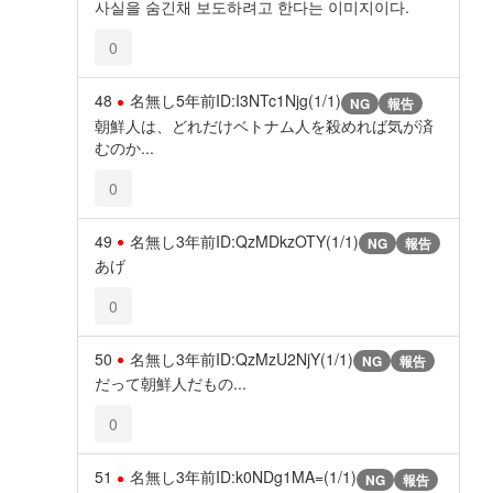
사실을 숨긴채 보도하려고 한다는 이미지이다.
0
48
名無し
5年前
ID:I3NTc1Njg(1/1)
NG
報告
朝鮮人は、どれだけベトナム人を殺めれば気が済
むのか...
0
49
名無し
3年前
ID:QzMDkzOTY(1/1)
NG
報告
あげ
0
50
名無し
3年前
ID:QzMzU2NjY(1/1)
NG
報告
だって朝鮮人だもの...
0
51
名無し
3年前
ID:k0NDg1MA=(1/1)
NG
報告