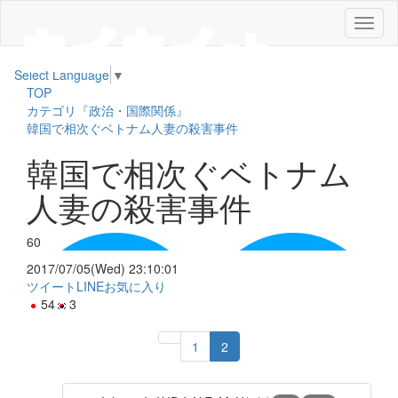
メ
ニ
ュ
Select Language
▼
ー
TOP
カテゴリ『政治・国際関係』
韓国で相次ぐベトナム人妻の殺害事件
韓国で相次ぐベトナム
人妻の殺害事件
60
2017/07/05(Wed) 23:10:01
ツイート
LINE
お気に入り
54
3
1
2