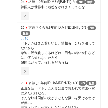
24
名無し
9年前
ID:M3MjE3NTI(1/1)
NG
報告
韓国人は世界中に迷惑をかけまくってるな
2
25
方舟さくら丸
9年前
ID:M1NDI2NTg(5/8)
NG
報告
>>16
ベトナムはまだ貧しいし、情報も十分行き渡って
ないから
急速に近代化してるけどね、田舎の若い女性など
は、何も知らないだろう
韓国にだって、憧れるだろうね
0
26
名無し
9年前
ID:U5MDEzNTg(1/1)
NG
報告
正直な話、ベトナム人妻は金で買われて韓国へ嫁
に来たわけだろ。
そんな奴隷同然の女がまともな扱いを受けるわけ
が無い。
差別されても仕方ないとは思うけどね。