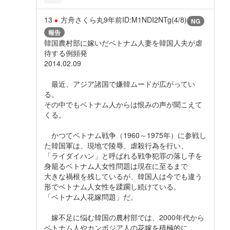
13
方舟さくら丸
9年前
ID:M1NDI2NTg(4/8)
NG
報告
韓国農村部に嫁いだベトナム人妻を韓国人夫が虐
待する例頻発
2014.02.09
最近、アジア諸国で嫌韓ムードが広がってい
る。
その中でもベトナム人からは恨みの声が聞こえて
くる。
かつてベトナム戦争（1960～1975年）に参戦し
た韓国軍は、現地で陵辱、虐殺行為を行い、
「ライダイハン」と呼ばれる戦争犯罪の落し子を
身籠るベトナム人女性問題は現在に至るまで
大きな禍根を残しているが、韓国人は今でも違う
形でベトナム人女性を蹂躙し続けている。
「ベトナム人花嫁問題」だ。
嫁不足に悩む韓国の農村部では、2000年代から
ベトナム人やカンボジア人の花嫁を積極的に