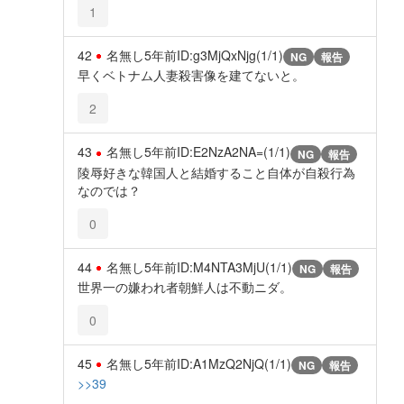
1
42
名無し
5年前
ID:g3MjQxNjg(1/1)
NG
報告
早くベトナム人妻殺害像を建てないと。
2
43
名無し
5年前
ID:E2NzA2NA=(1/1)
NG
報告
陵辱好きな韓国人と結婚すること自体が自殺行為
なのでは？
0
44
名無し
5年前
ID:M4NTA3MjU(1/1)
NG
報告
世界一の嫌われ者朝鮮人は不動ニダ。
0
45
名無し
5年前
ID:A1MzQ2NjQ(1/1)
NG
報告
>>39