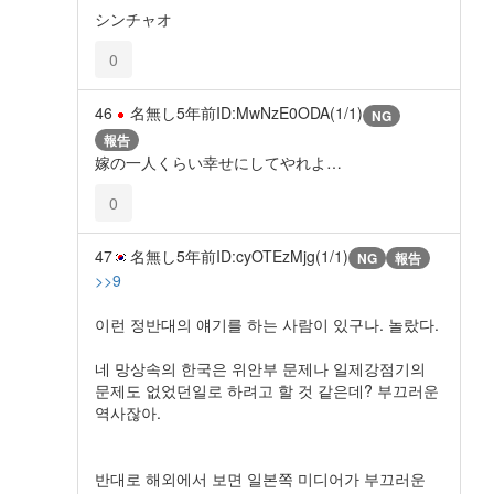
シンチャオ
0
46
名無し
5年前
ID:MwNzE0ODA(1/1)
NG
報告
嫁の一人くらい幸せにしてやれよ…
0
47
名無し
5年前
ID:cyOTEzMjg(1/1)
NG
報告
>>9
이런 정반대의 얘기를 하는 사람이 있구나. 놀랐다.
네 망상속의 한국은 위안부 문제나 일제강점기의
문제도 없었던일로 하려고 할 것 같은데? 부끄러운
역사잖아.
반대로 해외에서 보면 일본쪽 미디어가 부끄러운