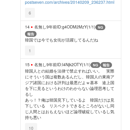
postseven.com/archives/20140209_236237.html
6
14
名無し
9年前
ID:g4ODM2MzY(1/1)
NG
報告
韓国では今でも女衒が活躍してるんだね
1
15
名無し
9年前
ID:I4Njk2OTY(1/1)
NG
報告
韓国人との結婚を法律で禁止すればいい。 実際
にそういう国は複数あるんだし、韓国人の東南ア
ジア諸国における評判は最悪だよｗ基本 途上国
を下に見るというわけのわからない論理思考して
るし
あっ！？俺は韓国見下しているよ 韓国だけは見
下している リスペクトできるところがないし同
じ人間とはおもえないほど論理破綻しているし気
持ち悪い
10