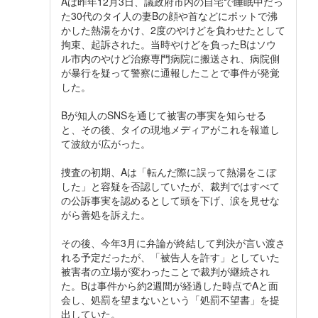
Aは昨年12月3日、議政府市内の自宅で睡眠中だっ
た30代のタイ人の妻Bの顔や首などにポットで沸
かした熱湯をかけ、2度のやけどを負わせたとして
拘束、起訴された。当時やけどを負ったBはソウ
ル市内のやけど治療専門病院に搬送され、病院側
が暴行を疑って警察に通報したことで事件が発覚
した。
Bが知人のSNSを通じて被害の事実を知らせる
と、その後、タイの現地メディアがこれを報道し
て波紋が広がった。
捜査の初期、Aは「転んだ際に誤って熱湯をこぼ
した」と容疑を否認していたが、裁判ではすべて
の公訴事実を認めるとして頭を下げ、涙を見せな
がら善処を訴えた。
その後、今年3月に弁論が終結して判決が言い渡さ
れる予定だったが、「被告人を許す」としていた
被害者の立場が変わったことで裁判が継続され
た。Bは事件から約2週間が経過した時点でAと面
会し、処罰を望まないという「処罰不望書」を提
出していた。