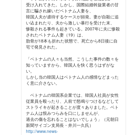
受け入れてきた。しかし、国際結婚斡旋業者の甘
言に騙され嫁いだベトナム人妻を、
韓国人夫が虐待するケースが頻発。妻が自殺に追
い込まれたり、夫から激しい暴行を受けた末、
惨殺される事件も起きている。2007年に夫に惨殺
されたベトナム人妻（19）は、
肋骨が18本も折れた状態で、死亡から8日後に自
宅で発見された。
「ベトナムの人々も当然、こうした事件の数々を
知っていますから、韓国人を快く思うはずがな
い。
しかし当の韓国人はベトナム人の感情などまった
く意に介さない。
ベトナムの韓国系企業では、韓国人社員が女性
従業員を殴ったり、人前で怒鳴りつけるなどして
ストライキが起きることが度々ありました。ベト
ナム人は恨みつらみを口にしませんが、
過去の傷を忘れることはないでしょう」（元朝日
新聞サイゴン支局長・井川一久氏）
http://www.news-