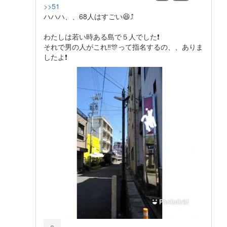
>>51
ハハハ、、68人はすごい😆⤴️
わたしは若い時ある島で５人でした❗
それで男の人がこれ‼️🎊って指名するの、、ありま
したよ❗