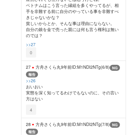
ベトナムはこう言った縁組を多くやってるが、相
手を非難する前に自分のやっている事を非難すべ
きじゃないかな？
貧しいからとか、そんな事は理由にならない。
自分の娘を金で売った親には何も言う権利は無い
のでは？
>>27
0
27
方舟さくら丸
9年前
ID:M1NDI2NTg(6/8)
NG
報告
>>26
おいおい
実態を深く知ってるわけでもないのに、その言い
方はない
4
28
方舟さくら丸
9年前
ID:M1NDI2NTg(7/8)
NG
報告