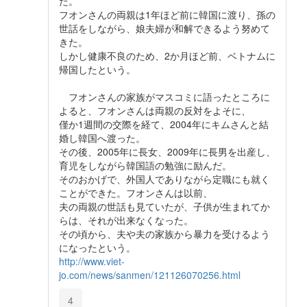
た。
フオンさんの両親は1年ほど前に韓国に渡り、孫の
世話をしながら、娘夫婦が和解できるよう努めて
きた。
しかし健康不良のため、2か月ほど前、ベトナムに
帰国したという。
フオンさんの家族がマスコミに語ったところに
よると、フオンさんは両親の反対をよそに、
僅か1週間の交際を経て、2004年にキムさんと結
婚し韓国へ渡った。
その後、2005年に長女、2009年に長男を出産し、
育児をしながら韓国語の勉強に励んだ。
そのおかげで、外国人でありながら定職にも就く
ことができた。フオンさんは以前、
夫の両親の世話も見ていたが、子供が生まれてか
らは、それが出来なくなった。
その頃から、夫や夫の家族から暴力を受けるよう
になったという。
http://www.viet-
jo.com/news/sanmen/121126070256.html
4