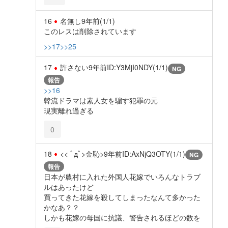
16
名無し
9年前
(1/1)
このレスは削除されています
>>17
>>25
17
許さない
9年前
ID:Y3MjI0NDY(1/1)
NG
報告
>>16
韓流ドラマは素人女を騙す犯罪の元
現実離れ過ぎる
0
18
<< ﾟдﾟ>金恥>
9年前
ID:AxNjQ3OTY(1/1)
NG
報告
日本が農村に入れた外国人花嫁でいろんなトラブ
ルはあったけど
買ってきた花嫁を殺してしまったなんて多かった
かなあ？？
しかも花嫁の母国に抗議、警告されるほどの数を