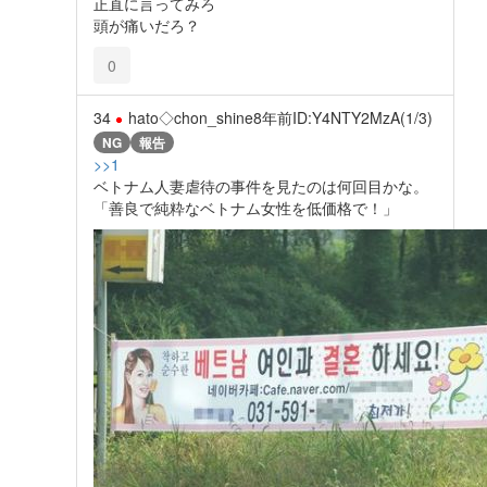
正直に言ってみろ
頭が痛いだろ？
0
34
hato◇chon_shine
8年前
ID:Y4NTY2MzA(1/3)
NG
報告
>>1
ベトナム人妻虐待の事件を見たのは何回目かな。
「善良で純粋なベトナム女性を低価格で！」