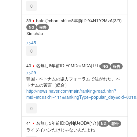
0
39
hato◇chon_shine
8年前
ID:Y4NTY2MzA(3/3)
NG
報告
Xin chào
>>45
0
40
名無し
8年前
ID:E0MDczMDA(1/1)
NG
報告
>>29
韓国 - ベトナムの協力フォーラムで注がれた、ベ
トナムの苦言（総合）
http://news.naver.com/main/ranking/read.nhn?
mid=etc&sid1=111&rankingType=popular_day&oid=001
0
41
名無し
5年前
ID:QyNjU4ODA(1/1)
NG
報告
ライダイハンだけじゃないんだよね