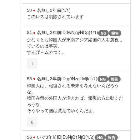
53
名無し
3年前
(1/1)
このレスは削除されています
54
名無し
3年前
ID:IwNjgyNDg(1/1)
NG
報告
少なくとも韓国人が東南アジア諸国の人を蔑視し
ているのは事実。
すんげ～ムカつく。
1
55
名無し
3年前
ID:g0Nzg1MjI(1/1)
NG
報告
韓国人は、報復される未来を考えないんだろう
な。
韓国在留の外国人が増えれば、報復の方に動くだ
ろうな。
そうやって国は滅んでゆくんだよ。
0
56
いぐ
3年前
ID:E3NjQ1NjQ(1/2)
NG
報告