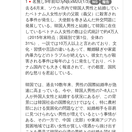
1
名無し
9年前
ID:IyNjExMzU(1/3)
NG
報告
去る6月末、ソウル市内で韓国人男性と結婚してい
たベトナム人女性が夫の父親（義父）に殺害され
る事件が発生し、大使館を巻き込んだ外交問題に
発展している。韓国人男性と結婚して韓国に在住
しているベトナム人女性の数は公式統計で約4万人
（2015年末時点；国籍別で第1位、全体の
31%）、一説では10万人以上と言われており、文
化・習慣や言語の違いもあって、離婚騒ぎや家庭
内暴力などのトラブルが絶えない。彼女たちが殺
害される事件は毎年のように発生しており、ベト
ナム国内でも大きく報道されて、その都度、国民
的な怒りを惹起している。
韓国では、過去10数年来、男性の国際結婚率が急
速に高まっている。今や、韓国人男性の7~8人に1
人が外国人女性と結婚する状況にあるが、この背
景には韓国社会の国際化だけではなく、特に農村
部における貧困化の問題などで、結婚相手を容易
に見つけられない男性が増えているという事情が
ある。その一方で、中国（北部）や東南アジアの
貧困地域では若い女性が貧しい境遇から抜け出す
ことを夢見て韓国や台湾の男性との結婚を望む状