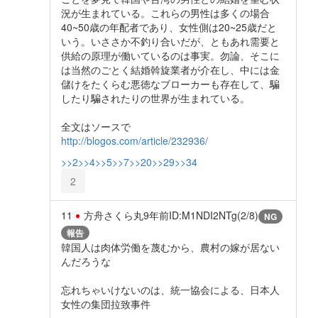
況が生まれている。これらの男性は多くの場合
40~50歳の年配者であり、女性側は20~25歳だと
いう。いささか不釣り合いだが、ともあれ需要と
供給の原理が働いているのは事実。勿論、そこに
は当然のごとく結婚斡旋業者が介在し、中には金
儲けをたくらむ悪徳なブローカーも存在して、騙
したり騙されたりの世界が生まれている。
全文はソースで
http://blogos.com/article/232936/
>>2
>>4
>>5
>>7
>>20
>>29
>>34
2
11
方舟さくら丸
9年前
ID:M1NDI2NTg(2/8)
NG
報告
韓国人は肉体労働を蔑むから、農村の嫁が居ない
んだろうな
忘れちゃいけないのは、統一協会による、日本人
女性の集団拉致事件