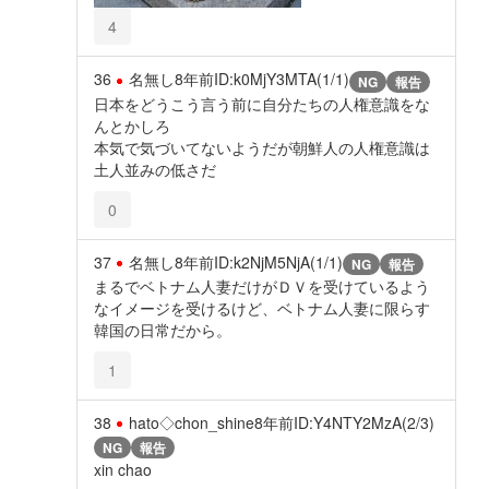
4
36
名無し
8年前
ID:k0MjY3MTA(1/1)
NG
報告
日本をどうこう言う前に自分たちの人権意識をな
んとかしろ
本気で気づいてないようだが朝鮮人の人権意識は
土人並みの低さだ
0
37
名無し
8年前
ID:k2NjM5NjA(1/1)
NG
報告
まるでベトナム人妻だけがＤＶを受けているよう
なイメージを受けるけど、ベトナム人妻に限らす
韓国の日常だから。
1
38
hato◇chon_shine
8年前
ID:Y4NTY2MzA(2/3)
NG
報告
xin chao