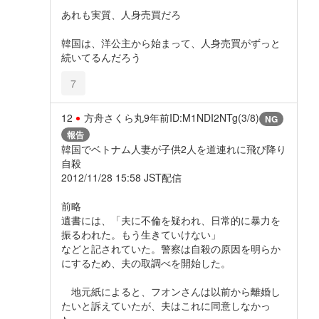
あれも実質、人身売買だろ
韓国は、洋公主から始まって、人身売買がずっと
続いてるんだろう
7
12
方舟さくら丸
9年前
ID:M1NDI2NTg(3/8)
NG
報告
韓国でベトナム人妻が子供2人を道連れに飛び降り
自殺
2012/11/28 15:58 JST配信
前略
遺書には、「夫に不倫を疑われ、日常的に暴力を
振るわれた。もう生きていけない」
などと記されていた。警察は自殺の原因を明らか
にするため、夫の取調べを開始した。
地元紙によると、フオンさんは以前から離婚し
たいと訴えていたが、夫はこれに同意しなかっ