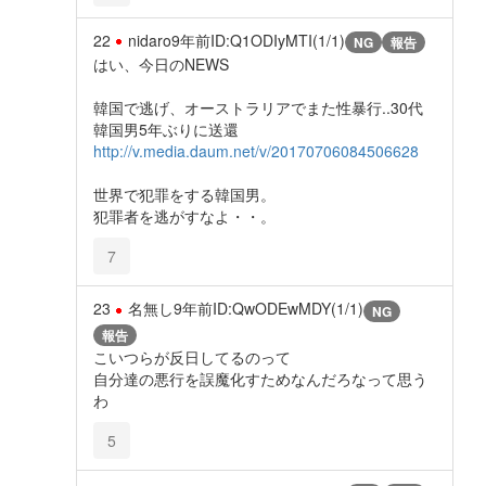
22
nidaro
9年前
ID:Q1ODIyMTI(1/1)
NG
報告
はい、今日のNEWS
韓国で逃げ、オーストラリアでまた性暴行..30代
韓国男5年ぶりに送還
http://v.media.daum.net/v/20170706084506628
世界で犯罪をする韓国男。
犯罪者を逃がすなよ・・。
7
23
名無し
9年前
ID:QwODEwMDY(1/1)
NG
報告
こいつらが反日してるのって
自分達の悪行を誤魔化すためなんだろなって思う
わ
5