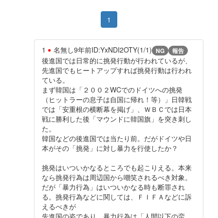
1
1
名無し
9年前
ID:YxNDI2OTY(1/1)
NG
報告
後進国では日常的に挑発行動が行われているが、
先進国でもヒートアップすれば挑発行動は行われ
ている。
まず韓国は「２００２WCでのドイツへの挑発
（ヒットラーの息子は自国に帰れ！等）」日韓戦
では「安重根の横断幕を掲げ」、ＷＢＣでは日本
戦に勝利した後「マウンドに韓国旗」を突き刺し
た。
韓国などの後進国では当たり前。だがドイツや日
本がその「挑発」に対し暴力を行使したか？
挑発はいついかなるところでも起こりえる。本来
なら挑発行為は周辺国から嘲笑されるべき対象。
だが「暴力行為」はいついかなる時も断罪され
る。挑発行為などに関しては、ＦＩＦＡなどに訴
えるべきが
先進国の姿であり、暴力行為は「人間以下の蛮