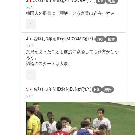
3
名無し
9年前
ID:gzNTAwODA(1/1)
NG
報告
>>1
韓国人の辞書に「理解」とう言葉は存在せずｗ
1
4
名無し
9年前
ID:gzMDY4MjQ(1/1)
NG
報告
>>1
挑発があったことを前提に議論しても仕方がなか
ろう。
議論のスタートは大事。
1
5
名無し
9年前
ID:I4NjE3NzY(1/1)
NG
報告
>>1