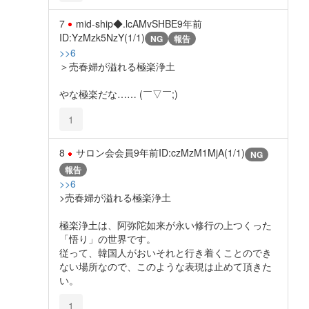
7
mid-ship◆.lcAMvSHBE
9年前
ID:YzMzk5NzY(1/1)
NG
報告
>>6
＞売春婦が溢れる極楽浄土
やな極楽だな…… (￣▽￣;)
1
8
サロン会会員
9年前
ID:czMzM1MjA(1/1)
NG
報告
>>6
>売春婦が溢れる極楽浄土
極楽浄土は、阿弥陀如来が永い修行の上つくった
「悟り」の世界です。
従って、韓国人がおいそれと行き着くことのでき
ない場所なので、このような表現は止めて頂きた
い。
1