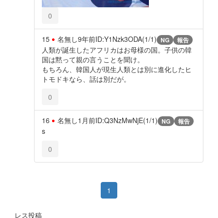
0
15
名無し
9年前
ID:Y1Nzk3ODA(1/1)
NG
報告
人類が誕生したアフリカはお母様の国。子供の韓
国は黙って親の言うことを聞け。
もちろん、韓国人が現生人類とは別に進化したヒ
トモドキなら、話は別だが。
0
16
名無し
1月前
ID:Q3NzMwNjE(1/1)
NG
報告
s
0
1
レス投稿