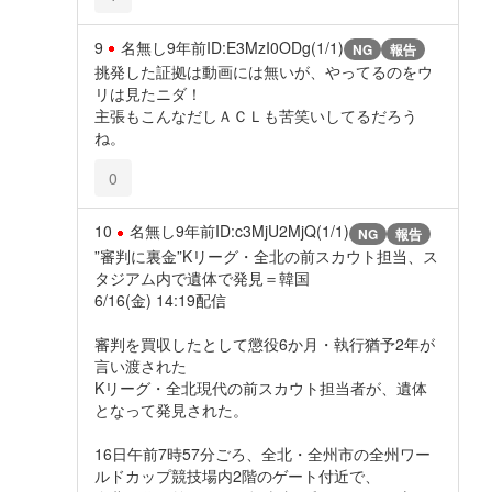
9
名無し
9年前
ID:E3MzI0ODg(1/1)
NG
報告
挑発した証拠は動画には無いが、やってるのをウ
リは見たニダ！
主張もこんなだしＡＣＬも苦笑いしてるだろう
ね。
0
10
名無し
9年前
ID:c3MjU2MjQ(1/1)
NG
報告
”審判に裏金”Kリーグ・全北の前スカウト担当、ス
タジアム内で遺体で発見＝韓国
6/16(金) 14:19配信
審判を買収したとして懲役6か月・執行猶予2年が
言い渡された
Kリーグ・全北現代の前スカウト担当者が、遺体
となって発見された。
16日午前7時57分ごろ、全北・全州市の全州ワー
ルドカップ競技場内2階のゲート付近で、