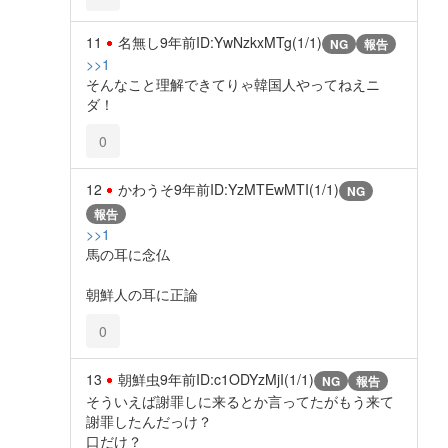
11
名無し
9年前
ID:YwNzkxMTg(1/1)
NG
報告
>>1
そんなこと理解できてりゃ韓国人やってねえニ
ダ！
0
12
かわうそ
9年前
ID:YzMTEwMTI(1/1)
NG
報告
>>1
馬の耳に念仏
朝鮮人の耳に正論
0
13
朝鮮虫
9年前
ID:c1ODYzMjI(1/1)
NG
報告
そういえば謝罪しに来るとか言ってたがもう来て
謝罪したんだっけ？
口だけ？