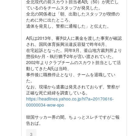
全北現代の前スカウト担当者A氏（50）が死亡し
ているのをチームスタッフが発見した。
全北の関係者は「朝、出勤したスタッフが喫煙の
ために外に出たところ、
遺体を発見し、警察に通報した」と伝えた。
A氏は2013年、審判2人に裏金を渡した事実が確認
され、国民体育振興法違反容疑で昨年6月、
在宅起訴となった。同年9月、釜山地方裁判所より
懲役6か月・執行猶予2年が言い渡されていた。
2002年よりクラブチームのスカウト担当として活
動してきたA氏は当時、
事件後に職務停止となり、チームを退職してい
た。
なお、現場から遺書は発見されておらず、警察が
正確な死亡経緯を調査している。
https://headlines.yahoo.co.jp/hl?a=20170616-
00000034-wow-spo
韓国サッカー界の闇。ちょっとスレチですがご報
告おば。
3