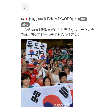
0
14
名無し
9年前
ID:k0MTYwODQ(1/1)
NG
報告
キムチ民族は後進国だから世界的なスポーツ大会
で政治的なアピールをするのも仕方ない