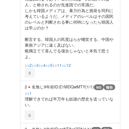
人」と称されるのが先進国での常識だ。
しかも韓国メディアは、暴力行為と挑発を同列に
考えているようだ。メディアのレベルはその国民
のレベルと判断される事に何時になったら韓国人
は学ぶのか？
断言する。韓国人の民度はらが嘲笑する、中国や
東南アジアに遠く及ばない。
蝋燭立てて喜んでる場合じゃないと本気で思う
よ。
>>2
>>3
>>4
>>5
>>11
>>12
9
2
名無し
9年前
ID:E1MDQwMTY(1/1)
NG
報告
>>1
理解できてれば半万年も奴隷の歴史を送っていな
い。
6