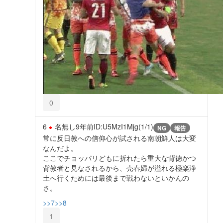
0
6
名無し
9年前
ID:U5MzI1Mjg(1/1)
NG
報告
常に反日教への信仰心が試される南朝鮮人は大変
なんだよ。
ここでチョッパリどもに折れたら重大な背徳かつ
背教者と見なされるから、売春婦が溢れる極楽浄
土へ行くためには最後まで戦わないといかんの
さ。
>>7
>>8
1