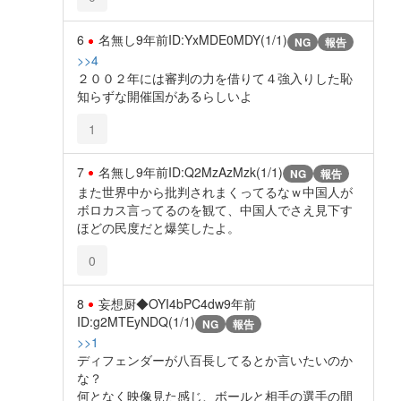
6
名無し
9年前
ID:YxMDE0MDY(1/1)
NG
報告
>>4
２００２年には審判の力を借りて４強入りした恥
知らずな開催国があるらしいよ
1
7
名無し
9年前
ID:Q2MzAzMzk(1/1)
NG
報告
また世界中から批判されまくってるなｗ中国人が
ボロカス言ってるのを観て、中国人でさえ見下す
ほどの民度だと爆笑したよ。
0
8
妄想厨◆OYI4bPC4dw
9年前
ID:g2MTEyNDQ(1/1)
NG
報告
>>1
ディフェンダーが八百長してるとか言いたいのか
な？
何となく映像見た感じ、ボールと相手の選手の間