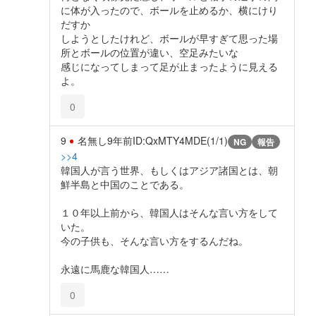
に体が入ったので、ボールを止めるか、横にけり
だすか
しようとしたけれど、ボールが早すぎて思った場
所とボールの位置が違い、空足みたいな
感じになってしまって足が止まったように見える
よ。
0
9
名無し
9年前
ID:QxMTY4MDE(1/1)
NG
報告
>>4
韓国人が言う世界、もしくはアジア諸国とは、朝
鮮半島と中国のことである。
１０年以上前から、韓国人はそんな言い方をして
いた。
今の子供も、そんな言い方をするんだね。
永遠に馬鹿な韓国人……
0