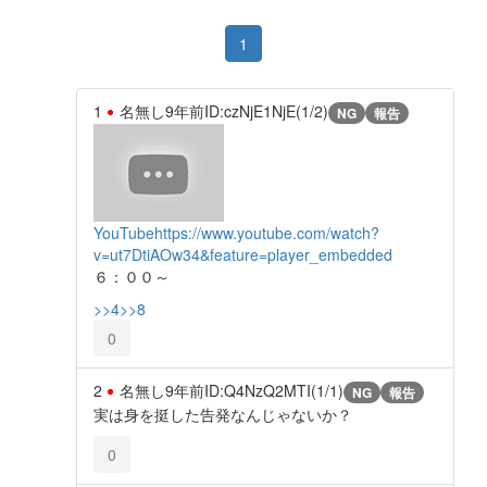
1
1
名無し
9年前
ID:czNjE1NjE(1/2)
NG
報告
YouTube
https://www.youtube.com/watch?
v=ut7DtiAOw34&feature=player_embedded
６：００～
>>4
>>8
0
2
名無し
9年前
ID:Q4NzQ2MTI(1/1)
NG
報告
実は身を挺した告発なんじゃないか？
0