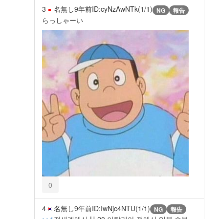
3
名無し
9年前
ID:cyNzAwNTk(1/1)
NG
報告
らっしゃーい
0
4
名無し
9年前
ID:IwNjc4NTU(1/1)
NG
報告
>>1
전세계에서 U-20 이탈리아 전에서 일본 승부