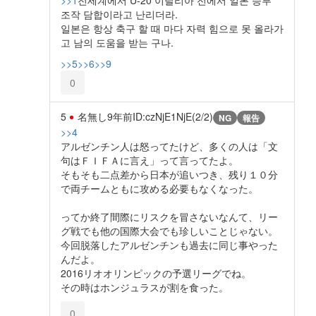
조작 담합이라고 난리더라.
일본은 항상 축구 할 때 마다 자력 힘으로 못 올라가
고 남의 도움을 받는 구나.
>>5
>>6
>>9
0
5
名無し
9年前
ID:czNjE1NjE(2/2)
NG
報告
>>4
アルゼンチン人は怒ってたけど、多くの人は「文
句はＦＩＦＡに言え」って言ってたよ。
そもそも二点差から日本が追いつき、残り１０分
で両チームともに攻める必要もなくなった。
ってか終了間際にリスクを冒さないなんて、リー
グ戦でも他の国際大会でも珍しいことじゃない。
今回脱落したアルゼンチンも過去に同じ事やった
んだよ。
2016リオオリンピックの予選リーグでね。
その時はホンジュラスが割を食った。
0