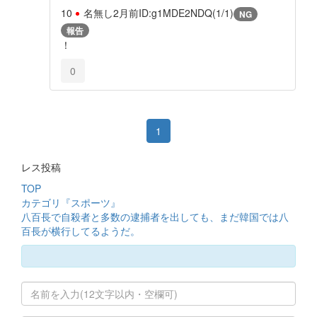
10
名無し
2月前
ID:g1MDE2NDQ(1/1)
NG
報告
！
0
1
レス投稿
TOP
カテゴリ『スポーツ』
八百長で自殺者と多数の逮捕者を出しても、まだ韓国では八
百長が横行してるようだ。