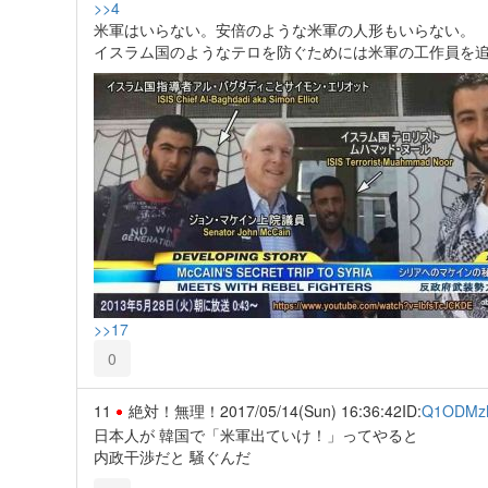
>>4
米軍はいらない。安倍のような米軍の人形もいらない。
イスラム国のようなテロを防ぐためには米軍の工作員を
>>17
0
11
絶対！無理！
2017/05/14(Sun) 16:36:42
ID:
Q1ODM
日本人が 韓国で「米軍出ていけ！」ってやると
内政干渉だと 騒ぐんだ