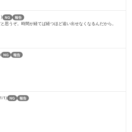
1)
NG
報告
だと思うぞ。時間が経てば経つほど追い出せなくなるんだから。
)
NG
報告
1/1)
NG
報告