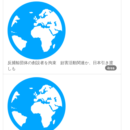
反捕鯨団体の創設者を拘束 妨害活動関連か、日本引き渡
しも
4res