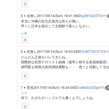
3
5
名無し
2017/05/14(Sun) 16:01:36
ID:
gzMTA2OTI
(1/1)
本当に沖縄の従北左派共は答えが無い。
早々に日本を脱出して北朝鮮で暮らしなさい。
>>8
9
6
名無し
2017/05/14(Sun) 16:03:25
ID:
EzMTQ5OTY
(1/1
だんだん正体がバレてきたね。
国際的な犯罪テロリスト組織（連帯と称する多国籍集団
婦問題も韓国大統領弾劾運動も・・・色々と活動してる
8
7
哲也
2017/05/14(Sun) 16:04:00
ID:
cwMzk2ODg
(1/1)
>>1
何で、わざわざハングルでも書くんでしょうね。
6