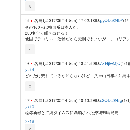
6
15
名無し
2017/05/14(Sun) 17:02:18
ID:
gyODc3NDY
(1/1
その160人は韓国系日本人だ。
200名全て叩き出せる！
他国でテロリスト活動だから死刑でもよいが…。コリア
4
16
名無し
2017/05/14(Sun) 18:21:59
ID:
A4NjIwMjQ
(1/1)
>>14
どれだけ売れているか知らないけど、八重山日報の沖縄
2
17
名無し
2017/05/14(Sun) 19:13:39
ID:
c2ODc0Nzg
(1/1
>>10
琉球新報と沖縄タイムスに洗脳された沖縄県民発見
>>18
2