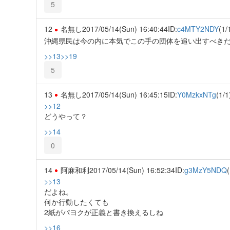
5
12
名無し
2017/05/14(Sun) 16:40:44
ID:
c4MTY2NDY
(1/
沖縄県民は今の内に本気でこの手の団体を追い出すべき
>>13
>>19
5
13
名無し
2017/05/14(Sun) 16:45:15
ID:
Y0MzkxNTg
(1/1
>>12
どうやって？
>>14
0
14
阿麻和利
2017/05/14(Sun) 16:52:34
ID:
g3MzY5NDQ
(
>>13
だよね。
何か行動したくても
2紙がパヨクが正義と書き換えるしね
>>16