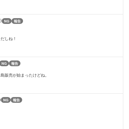
)
NG
報告
ンだしね！
NG
報告
本島販売が始まったけどね。
)
NG
報告