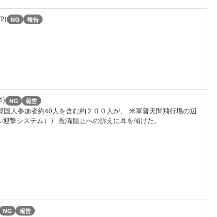
/2)
NG
報告
1)
NG
報告
韓国人参加者約40人を含む約２００人が、 米軍普天間飛行場の辺
ル迎撃システム）） 配備阻止への訴えに耳を傾けた。
NG
報告