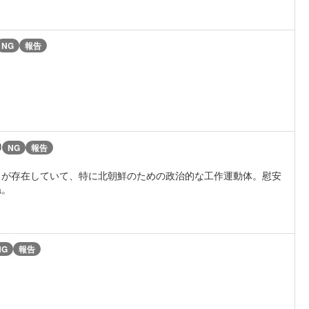
NG
報告
)
NG
報告
）が存在していて、特に北朝鮮のための政治的な工作運動体。慰安
ね。
NG
報告