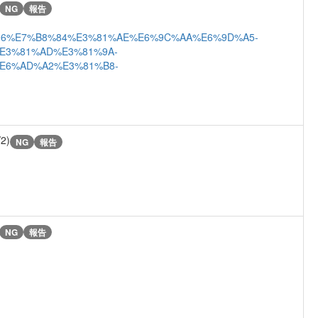
NG
報告
6%B2%96%E7%B8%84%E3%81%AE%E6%9C%AA%E6%9D%A5-
E3%81%AD%E3%81%9A-
E6%AD%A2%E3%81%B8-
/2)
NG
報告
NG
報告