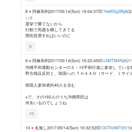
8
阿麻和利
2017/05/14(Sun) 16:04:37
ID:
YwMDg3MjA
(2
>>5
選挙で勝てないから
行動で馬鹿を晒してきてる
県民投票すればいいのに
9
9
阿麻和利
2017/05/14(Sun) 16:22:45
ID:
c3MTM4NjA
(1/
沖縄平和運動センターの５・15平和行進に参加し ている
野古移設反対と、韓国への ＴＨＡＡＤ（サード、ミサイ
韓国人参加者約40人を含む
※で、その160人のうち沖縄県民は
何名いるのでしょうね
10
10
名無し
2017/05/14(Sun) 16:32:52
ID:
I3OTk5MTI
(1/1)