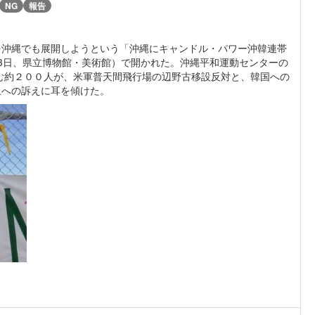
NG
報告
を沖縄でも展開しようという「沖縄にキャンドル・パワー沖韓連帯
3日、県立博物館・美術館）で開かれた。沖縄平和運動センターの
含む約２００人が、米軍普天間飛行場の辺野古移設反対と、韓国への
止への訴えに耳を傾けた。