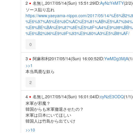
2
名無し
2017/05/14(Sun) 15:51:29
ID:
AyNzY4MTY
(2/2)
ソース貼り忘れ
https://www.yaeyama-nippo.com/2017/05/14/%E
%E6%97%A5%E6%9C%AC%E3%81%AB%E5%A7%94%
%E8%BE%BA%E9%87%8E%E5%8F%A4%E9%98%BB%
%E6%B2%96%E9%9F%93%E9%80%A3%E5%B8%AF/
0
3
阿麻和利
2017/05/14(Sun) 16:00:52
ID:
YwMDg3MjA
(1
>>1
本当馬鹿な奴ら
2
4
名無し
2017/05/14(Sun) 16:01:04
ID:
cyNzE3ODQ
(1/1)
米軍が邪魔？
韓国からも米軍撤退させたの？
米軍は日本にいてほしい
韓国人は竹島から出ていけ
>>10