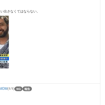
追い出さなくてはならない。
zMDM
(1/1)
NG
報告