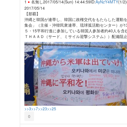
1
名無し
2017/05/14(Sun) 14:44:59
ID:
AyNzY4MTY
(1/2)
2017/05/14
【那覇】
沖縄と韓国が連帯し、韓国に政権交代をもたらした運動
集会」（主催・沖韓民衆連帯、琉球弧活動センター）が1
５・15平和行進に参加している韓国人参加者約40人を
ＴＨＡＡＤ（サード、ミサイル迎撃システム））配備阻
>>3
>>7
>>23
>>25
0