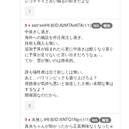
レコチャイと言い煽るの好きだよな
1
8
astr'ee
9年前
ID:A2MTAxNTA(1/1)
NG
報告
中抜きし過ぎ。
海外への施設を外注発注し過ぎ。
技術も職人も無い。
追加予算が組まれたら更に中抜きは酷くなり直ぐ
に予算が足りないと言い出すだろうなぁ…。
てか、雪が無いのは致命的。
誰も犠牲者は出て欲しくは無い。
あと、パラリンピックも盛り上げろよ？
視聴者が気持ち悪いと放送したさ無い未開な事は
するなよ？
開催国なのだから。
2
9
名無し
9年前
ID:I5NTQ1Ng=(1/1)
NG
報告
真央ちゃんが助かったから正直興味なくなったｗ