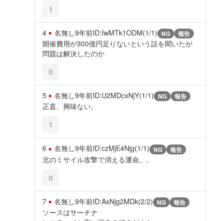
1
4
名無し
9年前
ID:IwMTk1ODM(1/1)
NG
報告
開催費用が300億円足りないという話を聞いたが
問題は解決したのか
0
5
名無し
9年前
ID:U2MDcxNjY(1/1)
NG
報告
正直、興味ない。
1
6
名無し
9年前
ID:czMjE4Njg(1/1)
NG
報告
北のミサイル攻撃で消える運命。。
0
7
名無し
9年前
ID:AxNjg2MDk(2/2)
NG
報告
ソースはサーチナ