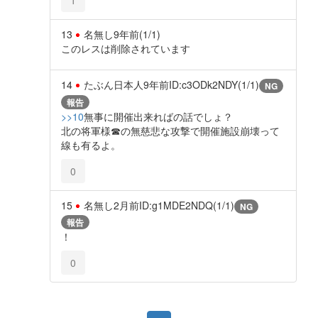
13
名無し
9年前
(1/1)
このレスは削除されています
14
たぶん日本人
9年前
ID:c3ODk2NDY(1/1)
NG
報告
>>10
無事に開催出来ればの話でしょ？
北の将軍様☎の無慈悲な攻撃で開催施設崩壊って
線も有るよ。
0
15
名無し
2月前
ID:g1MDE2NDQ(1/1)
NG
報告
！
0