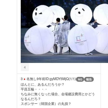
4
3
名無し
9年前
ID:gyMDY5MjQ(1/1)
NG
報告
ほんとに、あるんだろうか？
平昌五輪・・・・
ちなみに無くなった場合、会場建設費用とかどう
なるんだろ？
スポンサー（韓国企業）の丸損？