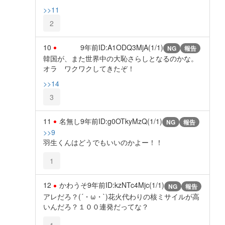
>>11
2
10
9年前
ID:A1ODQ3MjA(1/1)
NG
報告
韓国が、また世界中の大恥さらしとなるのかな。
オラ ワクワクしてきたぞ！
>>14
3
11
名無し
9年前
ID:g0OTkyMzQ(1/1)
NG
報告
>>9
羽生くんはどうでもいいのかよー！！
1
12
かわうそ
9年前
ID:kzNTc4Mjc(1/1)
NG
報告
アレだろ？(´・ω・`)花火代わりの核ミサイルが高
いんだろ？１００連発だってな？
1