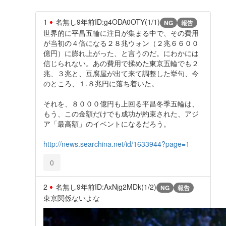
1
名無し
9年前
ID:g4ODA0OTY(1/1)
NG
報告
世界的に平昌五輪に注目が集まる中で、その費用
が当初の４倍になる２８兆ウォン（２兆６６００
億円）に膨れ上がった、と言うのだ。にわかには
信じられない。あの費用で揉めた東京五輪でも２
兆、３兆と、豆腐屋が出て来て調整した挙句、今
のところ、１.８兆円に落ち着いた。
それを、８０００億円も上回る平昌冬季五輪は、
もう、この金額だけでも成功が約束された、アジ
ア「最高額」のイベントになるだろう。
http://news.searchina.net/id/1633944?page=1
0
2
名無し
9年前
ID:AxNjg2MDk(1/2)
NG
報告
東京関係ないよな