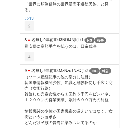
「世界に類例皆無の世界最高不道徳民族」と見
る。
>>13
2
8
名無し
9年前
ID:I3NDI4NjI(1/1)
NG
報告
慰安婦に高額手当を払うのは、日帝残滓
4
9
名無し
9年前
ID:MzNzc1NzQ(1/2)
NG
報告
（ソース産経記事の他の部分に注目）
韓国軍情報機関少佐、知識と経験駆使し手広く商
売（女衒行為）
斡旋した売春女性から１回約５千円をピンハネ、
１２００回の営業実績、累計６００万円の利益
情報機関の少佐が国家機密の漏えいではなく、女
衒というショボさ
どんだけ民族の骨肉に染みついてるのか