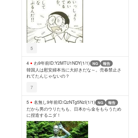
5
4
わ
9年前
ID:Y2MTU1NDY(1/1)
NG
報告
韓国人は慰安婦本当に大好きだな～。売春禁止さ
れてたんじゃないの？
7
5
名無し
9年前
ID:QzNTg5NzI(1/1)
NG
報告
だから男のウリたちも、日本から金をもらうため
に捏造するニダ！