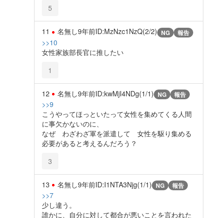
5
11
名無し
9年前
ID:MzNzc1NzQ(2/2)
NG
報告
>>10
女性家族部長官に推したい
1
12
名無し
9年前
ID:kwMjI4NDg(1/1)
NG
報告
>>9
こうやってほっといたって女性を集めてくる人間
に事欠かないのに、
なぜ わざわざ軍を派遣して 女性を駆り集める
必要があると考えるんだろう？
3
13
名無し
9年前
ID:I1NTA3Njg(1/1)
NG
報告
>>7
少し違う。
誰かに、自分に対して都合が悪いことを言われた