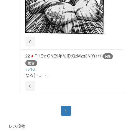
0
22
THE☆ONE
9年前
ID:QzMzg3NjY(1/1)
NG
報告
>>16
なる(・。・;
0
1
レス投稿