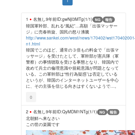
1
1
名無し
9年前
ID:gwNjI3MTg(1/1)
NG
報告
韓国軍幹部、乱れる“風紀”…高額「出張マッサー
ジ」に売春斡旋、国民の怒り沸騰
http://www.sankei.com/west/news/170402/wst170402001
n1.html
韓国でこのほど、通常の３倍もの料金で「出張マ
ッサージ」を受けたとして、軍幹部が憲兵隊（軍
警察）の事情聴取を受ける事態となり、韓国内で
改めて兵士の倫理意識や規範意識が問題となって
いる。この軍幹部は“性行為疑惑”は否定している
というが、韓国のインターネットユーザーを中心
に、その主張を信じる向きはすくないようで…。
0
2
名無し
9年前
ID:QyMDM1NTg(1/1)
NG
報告
北朝鮮へ来なさい
この世の楽園です