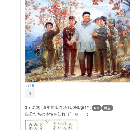
>>15
3
3
名無し
9年前
ID:Y5NzU0NDg(1/1)
NG
報告
自分たちの本性を知れ（´・ω・｀）