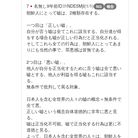
7
名無し
9年前
ID:I1NDE5MjI(1/1)
NG
報告
朝鮮人にとって嘘は、2種類存在する。
一つ目は「正しい嘘」。
自分が言う嘘は全てこれに該当する。自分達が得
をする場合も嘘が正しい行為だと正当化される。
そしてこれら全ての行為は、朝鮮人にとってあま
りにも当然の事で、罪悪感は皆無である。
2つ目は「悪い嘘」。
他人が自分を正当化するために言う嘘は全て悪い
嘘とする。他人が利益を得る嘘もこれに該当す
る。
無条件で批判して罵る対象。
日本人を含む全世界の人々の嘘の概念＝無条件で
全て悪。
正しい嘘という概念自体道徳的に非常に悪と見
る。
嘘は正当化不可能。嘘で正当化する行為は更に不
道徳と見る。
よって、日本人を含む全世界の人々は、朝鮮人を