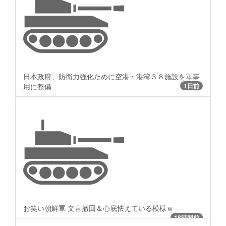
日本政府、防衛力強化ために空港・港湾３８施設を軍事
用に整備
1日前
お笑い朝鮮軍 文言撤回＆心底怯えている模様ｗ
18時間前