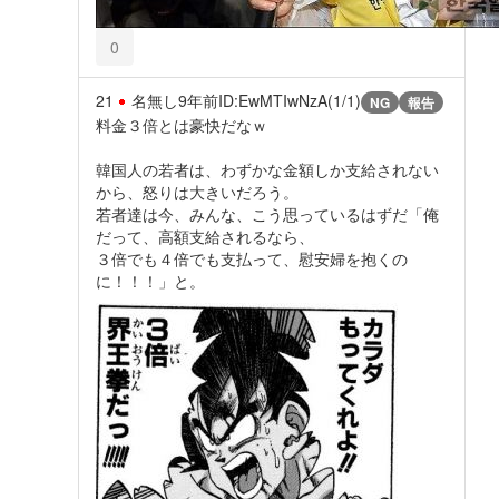
0
21
名無し
9年前
ID:EwMTIwNzA(1/1)
NG
報告
料金３倍とは豪快だなｗ
韓国人の若者は、わずかな金額しか支給されない
から、怒りは大きいだろう。
若者達は今、みんな、こう思っているはずだ「俺
だって、高額支給されるなら、
３倍でも４倍でも支払って、慰安婦を抱くの
に！！！」と。