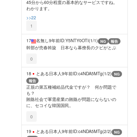
45分から60分程度の基本的なサービスですね。
わかります。
>>22
1
17
名無し
9年前
ID:Y5NTY0OTI(1/1)
NG
報告
幹部が売春斡旋 日本なら幕僚長のクビがとぶ
0
18
とある日本人
9年前
ID:c4NDA5MTg(1/2)
NG
報告
正規の第五種補給品代金ですが？ 何か問題で
も？
賄賂社会で軍需産業の賄賂が問題にならないの
に、セコイな韓国国民。
0
19
とある日本人
9年前
ID:c4NDA5MTg(2/2)
NG