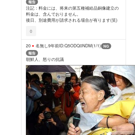
報告
注記：料金には、将来の第五種補給品銅像建立の
料金は、含んでおりません。
後日、別途費用が請求される場合が有ります(笑)
0
20
名無し
9年前
ID:Q5ODQ0NDM(1/1)
NG
報告
朝鮮人、怒りの抗議