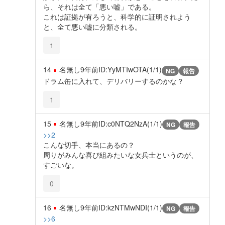
ら、それは全て「悪い嘘」である。
これは証拠が有ろうと、科学的に証明されよう
と、全て悪い嘘に分類される。
1
14
名無し
9年前
ID:YyMTIwOTA(1/1)
NG
報告
ドラム缶に入れて、デリバリーするのかな？
1
15
名無し
9年前
ID:c0NTQ2NzA(1/1)
NG
報告
>>2
こんな切手、本当にあるの？
周りがみんな喜び組みたいな女兵士というのが、
すごいな。
0
16
名無し
9年前
ID:kzNTMwNDI(1/1)
NG
報告
>>6