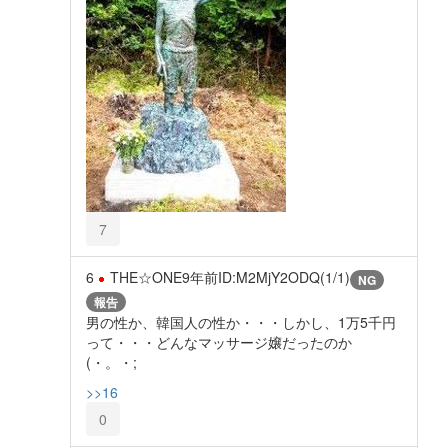
7
6
THE☆ONE
9年前
ID:M2MjY2ODQ(1/1)
NG
報告
男の性か、韓国人の性か・・・しかし、1万5千円
って・・・どんなマッサージ嬢だったのか
(・。・;
>>16
0