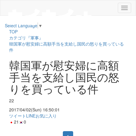
メ
ニ
ュ
Select Language
▼
ー
TOP
カテゴリ『軍事』
韓国軍が慰安婦に高額手当を支給し国民の怒りを買っている
件
韓国軍が慰安婦に高額
手当を支給し国民の怒
りを買っている件
22
2017/04/02(Sun) 16:50:01
ツイート
LINE
お気に入り
21
0