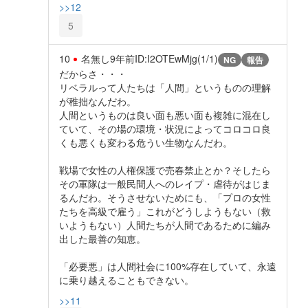
>>12
5
10
名無し
9年前
ID:I2OTEwMjg(1/1)
NG
報告
だからさ・・・
リベラルって人たちは「人間」というものの理解
が稚拙なんだわ。
人間というものは良い面も悪い面も複雑に混在し
ていて、その場の環境・状況によってコロコロ良
くも悪くも変わる危うい生物なんだわ。
戦場で女性の人権保護で売春禁止とか？そしたら
その軍隊は一般民間人へのレイプ・虐待がはじま
るんだわ。そうさせないためにも、「プロの女性
たちを高級で雇う」これがどうしようもない（救
いようもない）人間たちが人間であるために編み
出した最善の知恵。
「必要悪」は人間社会に100%存在していて、永遠
に乗り越えることもできない。
>>11