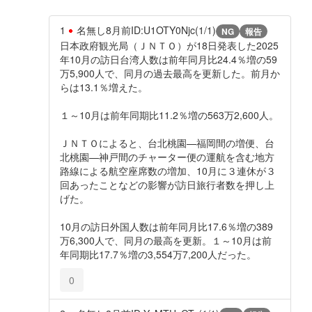
1
名無し
8月前
ID:U1OTY0Njc(1/1)
NG
報告
日本政府観光局（ＪＮＴＯ）が18日発表した2025
年10月の訪日台湾人数は前年同月比24.4％増の59
万5,900人で、同月の過去最高を更新した。前月か
らは13.1％増えた。
１～10月は前年同期比11.2％増の563万2,600人。
ＪＮＴＯによると、台北桃園—福岡間の増便、台
北桃園—神戸間のチャーター便の運航を含む地方
路線による航空座席数の増加、10月に３連休が３
回あったことなどの影響が訪日旅行者数を押し上
げた。
10月の訪日外国人数は前年同月比17.6％増の389
万6,300人で、同月の最高を更新。１～10月は前
年同期比17.7％増の3,554万7,200人だった。
0