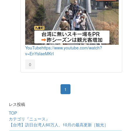
YouTube
https://www.youtube.com/watch?
v=EnYsIaeMKrI
0
1
レス投稿
TOP
カテゴリ『ニュース』
【台湾】訪日台湾人60万人、10月の最高更新［観光］