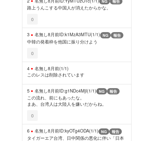
2
名無し
8月前
ID:YyMTUzOTc(1/1)
NG
報告
路上うんこする中国人が消えたからかな。
0
3
名無し
8月前
ID:k1MzA3MTU(1/1)
NG
報告
中韓の発着枠を他国に振り分けよう
0
4
名無し
8月前
(1/1)
このレスは削除されています
5
名無し
8月前
ID:g1NDc4MjI(1/1)
NG
報告
この流れ、前にもあったな。
まあ、台湾人は大陸人を嫌いだからね。
0
6
名無し
8月前
ID:kyOTg4ODA(1/1)
NG
報告
タイガーエア台湾、日中関係の悪化に伴い「日本