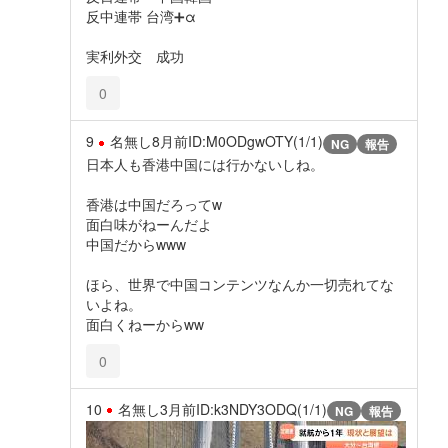
反中連帯 台湾➕α
実利外交 成功
0
9
名無し
8月前
ID:M0ODgwOTY(1/1)
NG
報告
日本人も香港中国には行かないしね。
香港は中国だろってw
面白味がねーんだよ
中国だからwww
ほら、世界で中国コンテンツなんか一切売れてな
いよね。
面白くねーからww
0
10
名無し
3月前
ID:k3NDY3ODQ(1/1)
NG
報告