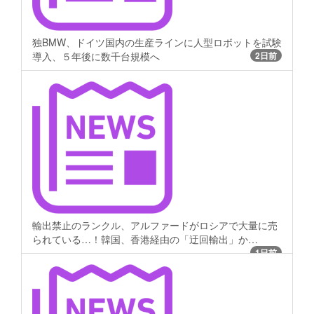
独BMW、ドイツ国内の生産ラインに人型ロボットを試験
導入、５年後に数千台規模へ
2日前
輸出禁止のランクル、アルファードがロシアで大量に売
られている…！韓国、香港経由の「迂回輸出」か…
1日前