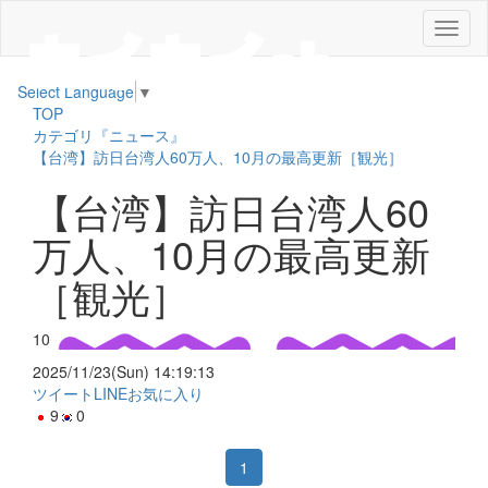
メ
ニ
ュ
Select Language
▼
ー
TOP
カテゴリ『ニュース』
【台湾】訪日台湾人60万人、10月の最高更新［観光］
【台湾】訪日台湾人60
万人、10月の最高更新
［観光］
10
2025/11/23(Sun) 14:19:13
ツイート
LINE
お気に入り
9
0
1