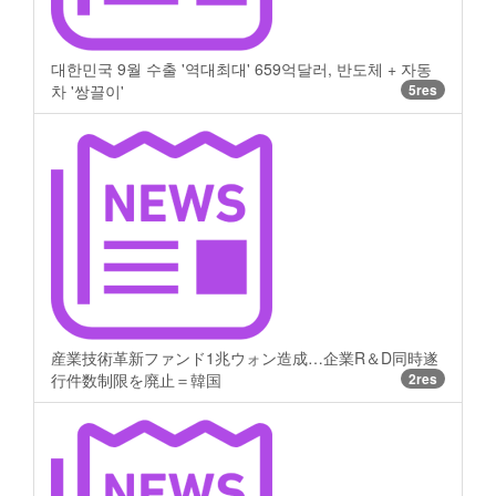
대한민국 9월 수출 '역대최대' 659억달러, 반도체 + 자동
차 '쌍끌이'
5res
産業技術革新ファンド1兆ウォン造成…企業R＆D同時遂
行件数制限を廃止＝韓国
2res