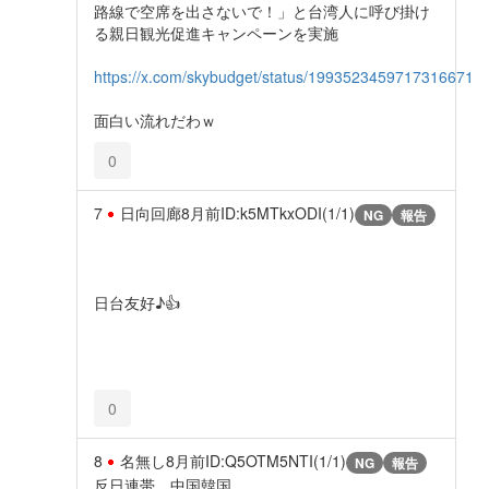
路線で空席を出さないで！」と台湾人に呼び掛け
る親日観光促進キャンペーンを実施
https://x.com/skybudget/status/1993523459717316671
面白い流れだわｗ
0
7
日向回廊
8月前
ID:k5MTkxODI(1/1)
NG
報告
日台友好♪👍
0
8
名無し
8月前
ID:Q5OTM5NTI(1/1)
NG
報告
反日連帯 中国韓国