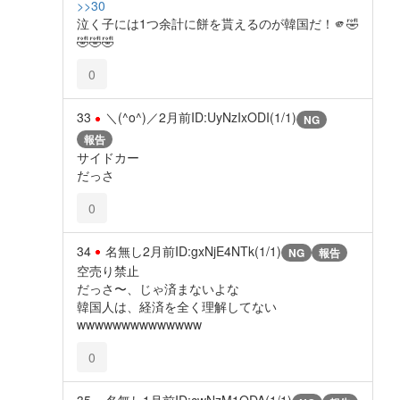
>>30
泣く子には1つ余計に餅を貰えるのが韓国だ！🫵🤣
🤣🤣🤣
0
33
＼(^o^)／
2月前
ID:UyNzIxODI(1/1)
NG
報告
サイドカー
だっさ
0
34
名無し
2月前
ID:gxNjE4NTk(1/1)
NG
報告
空売り禁止
だっさ〜、じゃ済まないよな
韓国人は、経済を全く理解してない
wwwwwwwwwwwwww
0