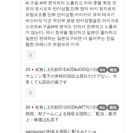
ai,구글 ai에 분석되어 노출되고,아파 호텔 회장 모
토야 토시오의 반미성향,만화 한마 바키 유지로의
트럼프조롱 만화 반미성향,카이카이 유저 태극기
버스터의 미군 위안부 등등 반미성향글은 마이크로
소프트ai,구글ai에 분석도 안되서 은폐되고 노출되
지 않는다. 역시 한국을 혐오하고 일본만 좋아하고
일본만 편애하는 일본요구라면 다 들어주는 친일
혐한 와패니즈 트럼프와 미국.
0
25
名無し
2月前
ID:E4ODkxODQ(1/2)
NG
報告
サムソン電子の米特許訴訟は其れだけでない、今
良くても訴訟の嵐です
0
26
名無し
2月前
ID:U3ODkyMTY(1/2)
NG
報告
韓国、AIブームによる税収を国民に「配当」案浮
上－株価は乱高下
samsungの利益を国民に配るみたいｗ