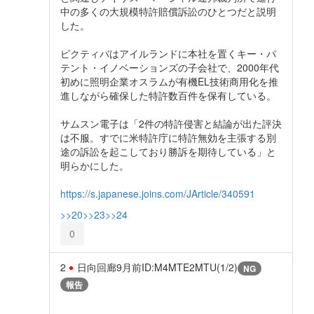
中の多くの大規模特許賠償訴訟のひとつだと説明
した。
ピクティバはアイルランドに本社を置くキー・パ
テント・イノベーションズの子会社で、2000年代
初めに照明企業オスラムが有機EL技術商用化を推
進しながら確保した特許数百件を保有している。
サムスン電子は「2件の特許侵害と結論が出た評決
は不服。すでに米特許庁に特許無効を主張する別
途の訴訟を起こしており勝訴を期待している」と
明らかにした。
https://s.japanese.joins.com/JArticle/340591
>>20
>>23
>>24
0
2
日向回廊
9月前
ID:M4MTE2MTU(1/2)
NG
報告