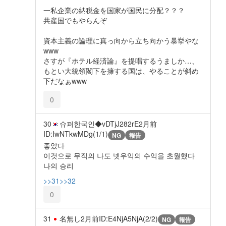
一私企業の納税金を国家が国民に分配？？？
共産国でもやらんぞ
資本主義の論理に真っ向から立ち向かう暴挙やな
www
さすが『ホテル経済論』を提唱するうましか…、
もとい大統領閣下を擁する国は、やることが斜め
下だなぁwww
0
30
슈퍼한국인◆vDTjJ282rE
2月前
ID:IwNTkwMDg(1/1)
NG
報告
좋았다
이것으로 무직의 나도 넷우익의 수익을 초월했다
나의 승리
>>31
>>32
0
31
名無し
2月前
ID:E4NjA5NjA(2/2)
NG
報告