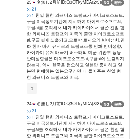
23
名無し
2月前
ID:Q3OTkyMDA(2/3)
NG
報告
>>21
>>1
친일 혐한 와패니즈 트럼프가 마이크로소프트,
구글,미국정보기관에 지시하여 마이크로소프트ai,
구글ai를 조작해서 내가 카이카이에서 글쓴 친일 혐
한 와패니즈 트럼프와 미국의 글만 마이크로소프트
ai,구글 ai에 노출되고,모토야 토시오의 반미성향,만
화 한마 바키 유지로의 트럼프조롱 만화 반미성향,
카이카이 유저 태극기 버스터의 미군 위안부 등등
반미성향글은 마이크로소프트ai,구글ai에 노출되지
않는다. 역시 한국을 혐오하고 일본만 좋아하고 일
본만 편애하는 일본요구라면 다 들어주는 친일 혐
한 와패니즈 트럼프와 미국.
0
24
名無し
2月前
ID:Q3OTkyMDA(3/3)
NG
報告
>>21
>>1
친일 혐한 와패니즈 트럼프가 마이크로소프트,
구글,미국정보기관에 지시하여 마이크로소프트ai,
구글ai를 조작해서 내가 카이카이에서 글쓴 친일 혐
한 와패니즈 트럼프와 미국의 글만 마이크로소프트