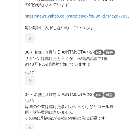
の紹介がなされています。
https://news.yahoo.co.jp/articles/e7fbf09d7d714c2d77
毎回毎回、反省しないね、こいつらは。
0
36
名無し
1月前
ID:AxNTM5OTA(1/2)
NG
報告
サムソンは儲けたと言うが、米特許訴訟で1億
9140万ドルの評決で負けていますよ
>>37
0
37
名無し
1月前
ID:AxNTM5OTA(2/2)
NG
報告
>>36
韓国の企業は儲けた事バカリ言うけどリコール費
用・訴訟費用は言いません
その為に剰余金が会社の存続の為に必要です
0