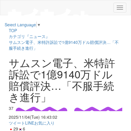
メ
ニ
ュ
Select Language
▼
ー
TOP
カテゴリ『ニュース』
サムスン電子、米特許訴訟で1億9140万ドル賠償評決…「不
服手続き進行」
サムスン電子、米特許
訴訟で1億9140万ドル
賠償評決…「不服手続
き進行」
37
2025/11/04(Tue) 16:43:02
ツイート
LINE
お気に入り
29
6