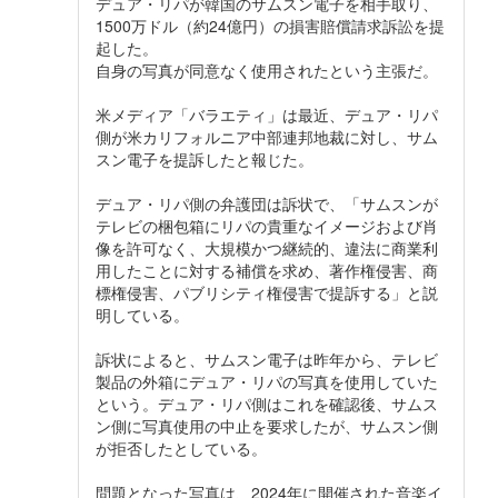
デュア・リパが韓国のサムスン電子を相手取り、
1500万ドル（約24億円）の損害賠償請求訴訟を提
起した。
自身の写真が同意なく使用されたという主張だ。
米メディア「バラエティ」は最近、デュア・リパ
側が米カリフォルニア中部連邦地裁に対し、サム
スン電子を提訴したと報じた。
デュア・リパ側の弁護団は訴状で、「サムスンが
テレビの梱包箱にリパの貴重なイメージおよび肖
像を許可なく、大規模かつ継続的、違法に商業利
用したことに対する補償を求め、著作権侵害、商
標権侵害、パブリシティ権侵害で提訴する」と説
明している。
訴状によると、サムスン電子は昨年から、テレビ
製品の外箱にデュア・リパの写真を使用していた
という。デュア・リパ側はこれを確認後、サムス
ン側に写真使用の中止を要求したが、サムスン側
が拒否したとしている。
問題となった写真は、2024年に開催された音楽イ