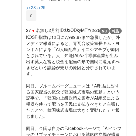
>>28
>>29
0
27
名無し
2月前
ID:U3ODkyMTY(2/2)
NG
報告
KOSPI指数は12日に7,999.67まで急騰したが、外
メディア報道によると、青瓦台政策室長キム・ヨ
ンボムによる「AI人民配当」イニシアチブが原因
とされている。人工知能(AI)や半導体産業が生み
出す莫大な富と税金を配当の形で国民に還元すべ
きだという議論が売りの原因と分析されていま
す。
同日、ブルームバーグニュースは「AI利益に対す
る国家配当の概念で韓国株式市場の変動」という
記事で、「韓国の上級政策立案者がAI産業による
税収を使って配当を国民に支払うべきだと主張し
たことで、韓国株式市場は大きく変動した」と報
じました。
同日、金氏は自身のFacebookページで「AIインフ
ラのサプライチェーンにおける戦略的立場が構造