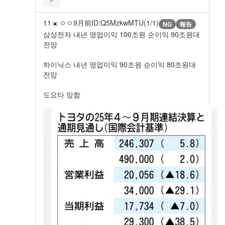
11
ㅇㅇ
9月前
ID:Q5MzkwMTU(1/1)
NG
報告
삼성전자 내년 영업이익 100조원 순이익 90조원대
전망
하이닉스 내년 영업이익 90조원 순이익 80조원대
전망
도요타 망함