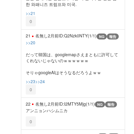
한 와패니즈 트럼프와 미국.
>>21
0
21
名無し
2月前
ID:Q2Nzk0NTY(1/1)
NG
報告
>>20
だって韓国は、googlemapさえまともに許可して
くれないじゃないのｗｗｗｗｗｗ
そりゃgoogleAIはそうなるだろうよｗｗ
>>23
>>24
0
22
名無し
2月前
ID:I2MTY5Mjg(1/1)
NG
報告
アンニョンハシムニカ
0