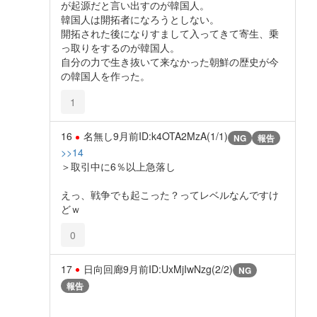
が起源だと言い出すのが韓国人。
韓国人は開拓者になろうとしない。
開拓された後になりすまして入ってきて寄生、乗
っ取りをするのが韓国人。
自分の力で生き抜いて来なかった朝鮮の歴史が今
の韓国人を作った。
1
16
名無し
9月前
ID:k4OTA2MzA(1/1)
NG
報告
>>14
＞取引中に6％以上急落し
えっ、戦争でも起こった？ってレベルなんですけ
どｗ
0
17
日向回廊
9月前
ID:UxMjIwNzg(2/2)
NG
報告