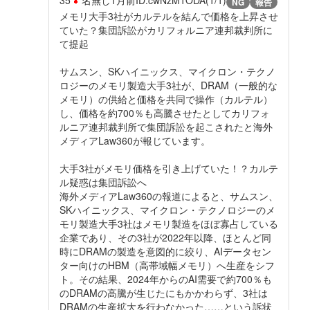
35
名無し
1月前
ID:cwNzM1ODA(1/1)
NG
報告
メモリ大手3社がカルテルを結んで価格を上昇させ
ていた？集団訴訟がカリフォルニア連邦裁判所に
て提起
サムスン、SKハイニックス、マイクロン・テクノ
ロジーのメモリ製造大手3社が、DRAM（一般的な
メモリ）の供給と価格を共同で操作（カルテル）
し、価格を約700％も高騰させたとしてカリフォ
ルニア連邦裁判所で集団訴訟を起こされたと海外
メディアLaw360が報じています。
大手3社がメモリ価格を引き上げていた！？カルテ
ル疑惑は集団訴訟へ
海外メディアLaw360の報道によると、サムスン、
SKハイニックス、マイクロン・テクノロジーのメ
モリ製造大手3社はメモリ製造をほぼ寡占している
企業であり、その3社が2022年以降、ほとんど同
時にDRAMの製造を意図的に絞り、AIデータセン
ター向けのHBM（高帯域幅メモリ）へ生産をシフ
ト。その結果、2024年からのAI需要で約700％も
のDRAMの高騰が生じたにもかかわらず、3社は
DRAMの生産拡大を行わなかった……という訴状