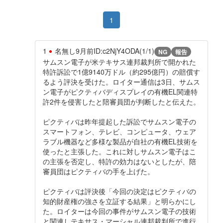
1
1
名無し
9月前
ID:c2NjY4ODA(1/1)
NG
報告
サムスン電子が米テキサス連邦裁判所で開かれた
特許訴訟で1億9140万ドル（約295億円）の賠償す
るよう評決を受けた。ロイター通信は3日、サムス
ン電子がピクティバディスプレイの有機EL関連特
許2件を侵害したと陪審員団が判断したと伝えた。
ピクティバは昨年提起した訴訟でサムスン電子の
スマートフォン、テレビ、コンピュータ、ウェア
ラブル機器など多様な製品が自社の有機EL技術を
使ったと主張した。これに対しサムスン電子はこ
の主張を否定し、特許の効力はないとしたが、陪
審員団はピクティバの手を上げた。
ピクティバは評決後「今回の決定はピクティバの
知的財産権の強さを立証する結果」と明らかにし
た。ロイターは今回の事件がサムスン電子の技術
と関連しテキサス・マーシャル連邦裁判所で進行