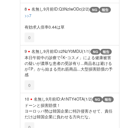
8
名無し
9月前
ID:Q3NzIwODc(2/2)
NG
報告
>>7
有効求人倍率0.44は草
0
9
名無し
9月前
ID:c2NzY0MDU(1/1)
NG
報告
本日午前中の診療で｢Kｰコスメ」による健康被害
の疑いが濃厚な患者の受診有り...商品名は避ける
が｢P」から始まる売れ筋商品...大型損害賠償の予
感
0
10
名無し
9月前
ID:A1NTY4OTA(1/2)
NG
報告
ドーンと損害賠償！
ヨーロッパ勢は韓国企業に特許侵害させて、責任
だけは韓国企業に負わせる方向だな。
0