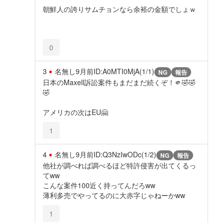
朝鮮人の誇りサムチョンなら余裕の金額でしょｗ
0
3
名無し
9月前
ID:A0MTI0MjA(1/1)
NG
報告
日本のMaxell訴訟案件もまだまだ続くぞ！🫵🤣🤣
🤣
アメリカの次はEU🤗
1
4
名無し
9月前
ID:Q3NzIwODc(1/2)
NG
報告
他社が調べれば調べるほど特許侵害が出てくるっ
てww
こんな案件100近く持ってんだろww
薄利多売でやってるのに大赤字じゃねーかww
1