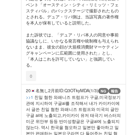
ベント「オースティン・シティ・リミッツ・フェ
スティバル」のバックステージで撮影されたもの
とされる。デュア・リパ側は、当該写真の著作権
を本人が保有していると説明した。
また訴状では、「デュア・リパ本人の同意や事前
協議なしに、いかなる発言権や統制権も与えられ
ないまま、彼女の顔が大規模消費財マーケティン
グキャンペーンに広範囲に使用された」とし、
「本人はこれを許可していない」と強調してい
る。
0
20
名無し
2月前
ID:Q3OTkyMDA(1/3)
NG
報告
>>1
친일 혐한 와패니즈 트럼프가 구글,미국정보기
관에 지시하여 구글ai를 조작해서 내가 카이카이에
서 글쓴 친일 혐한 와패니즈 트럼프와 미국의 글만
구글 ai에 노출되고,카이카이 유저 태극기 버스터의
미군 위안부 등등 반미성향글은 구글ai에 노출되지
않는다. 역시 한국을 혐오하고 일본만 좋아하고 일
본만 편애하는 일본요구라면 다 들어주는 친일 혐