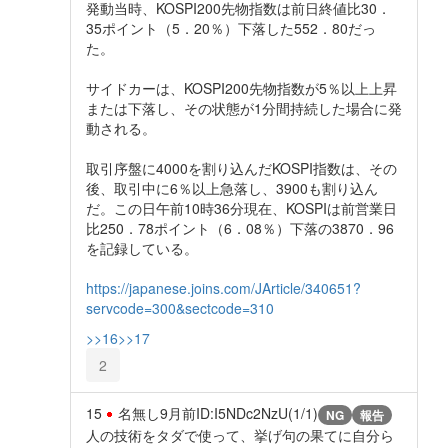
発動当時、KOSPI200先物指数は前日終値比30．
35ポイント（5．20％）下落した552．80だっ
た。
サイドカーは、KOSPI200先物指数が5％以上上昇
または下落し、その状態が1分間持続した場合に発
動される。
取引序盤に4000を割り込んだKOSPI指数は、その
後、取引中に6％以上急落し、3900も割り込ん
だ。この日午前10時36分現在、KOSPIは前営業日
比250．78ポイント（6．08％）下落の3870．96
を記録している。
https://japanese.joins.com/JArticle/340651?
servcode=300&sectcode=310
>>16
>>17
2
15
名無し
9月前
ID:I5NDc2NzU(1/1)
NG
報告
人の技術をタダで使って、挙げ句の果てに自分ら