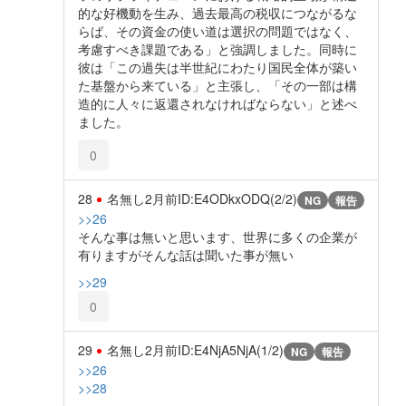
的な好機動を生み、過去最高の税収につながるな
らば、その資金の使い道は選択の問題ではなく、
考慮すべき課題である」と強調しました。同時に
彼は「この過失は半世紀にわたり国民全体が築い
た基盤から来ている」と主張し、「その一部は構
造的に人々に返還されなければならない」と述べ
ました。
0
28
名無し
2月前
ID:E4ODkxODQ(2/2)
NG
報告
>>26
そんな事は無いと思います、世界に多くの企業が
有りますがそんな話は聞いた事が無い
>>29
0
29
名無し
2月前
ID:E4NjA5NjA(1/2)
NG
報告
>>26
>>28