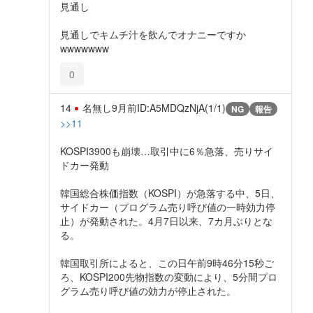
見通し
見通しでキムチ汁を飲んでオナニーですか
wwwwwww
0
14
名無し
9月前
ID:A5MDQzNjA(1/1)
NG
報告
>>11
KOSPI3900も崩壊…取引中に6％急落、売りサイ
ドカー発動
韓国総合株価指数（KOSPI）が急落する中、5日、
サイドカー（プログラム売り呼び値の一時効力停
止）が発動された。4月7日以来、7カ月ぶりとな
る。
韓国取引所によると、この日午前9時46分15秒ご
ろ、KOSPI200先物指数の変動により、5分間プロ
グラム売り呼び値の効力が停止された。