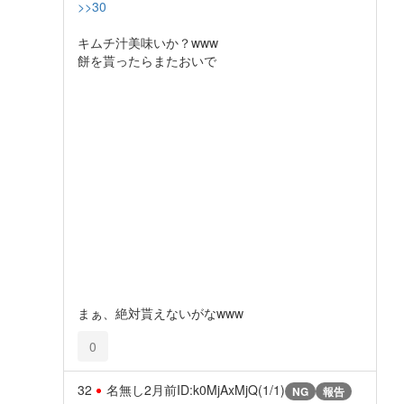
>>30
キムチ汁美味いか？www
餅を貰ったらまたおいで
まぁ、絶対貰えないがなwww
0
32
名無し
2月前
ID:k0MjAxMjQ(1/1)
NG
報告