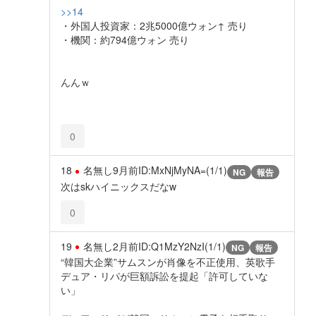
>>14
・外国人投資家：2兆5000億ウォン↑ 売り
・機関：約794億ウォン 売り
んんｗ
0
18
名無し
9月前
ID:MxNjMyNA=(1/1)
NG
報告
次はskハイニックスだなw
0
19
名無し
2月前
ID:Q1MzY2NzI(1/1)
NG
報告
“韓国大企業”サムスンが肖像を不正使用、英歌手
デュア・リパが巨額訴訟を提起「許可していな
い」