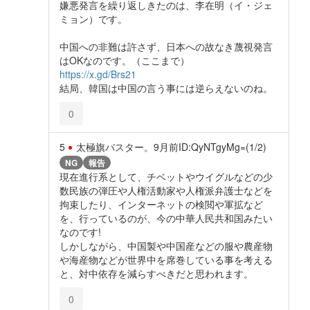
嫌悪発言を繰り返しきたのは、李在明（イ・ジェ
ミョン）です。
中国への非難は許さず、日本への故なき蔑視発言
はOKなのです。（ここまで）
https://x.gd/Brs21
結局、韓国は中国の言う事には逆らえないのね。
0
5
太極旗バスター。
9月前
ID:QyNTgyMg=(1/2)
NG
報告
現在進行系として、チベットやウイグルなどの少
数民族の弾圧や人権活動家や人権派弁護士などを
拘束したり、インターネットの検閲や軍拡など
を、行っているのが、今の中華人民共和国みたい
なのです!
しかしながら、中国製や中国産などの服や農産物
や海産物などが世界中を席巻している事を考える
と、対中依存を減らすべきだと思われます。
0