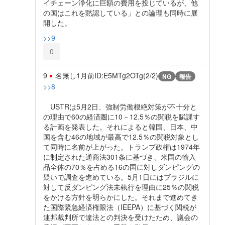
イチェーン浄化に巨額の費用を投じているが、他
の国はこれを黙認している」との論理も同時に展
開した。
>>9
0
9
名無し
1月前
ID:E5MTg2OTg(2/2)
NG
報告
>>8
USTRは5月2日、強制労働根絶対策が不十分と
の理由で60の経済圏に10－12.5％の関税を賦課す
る計画を発表した。それによると韓国、日本、中
国を含む46の地域が最高で12.5％の関税対象とし
て同時に名前が上がった。トランプ政権は1974年
に制定された通商法301条に基づき、米国の輸入
品全体の70％を占める16の国に対しダンピングの
疑いで調査を進めている。5月1日にはブラジルに
対して反ダンピング法未執行を理由に25％の関税
をかける方針を明らかにした。それまで進めてき
た国際緊急経済権限法（IEEPA）に基づく関税が
連邦裁判所で違法との判決を受けたため、議会の