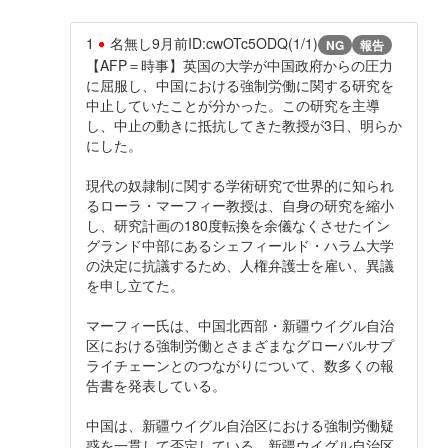
1
名無し
9月前
ID:cwOTc5ODQ(1/1)
NG
報告
【AFP＝時事】英国の大学が中国政府からの圧力
に屈服し、中国における強制労働に関する研究を
中止していたことが分かった。この研究を主導
し、中止の動きに抵抗してきた教授が3日、明らか
にした。
現代の奴隷制に関する学術研究で世界的に知られ
るローラ・マーフィー教授は、自身の研究を縮小
し、研究計画の180度転換を余儀なくさせたイン
グランド中部にあるシェフィールド・ハラム大学
の決定に抗議するため、人権弁護士を雇い、異議
を申し立てた。
マーフィー氏は、中国北西部・新疆ウイグル自治
区における強制労働とさまざまなグローバルサプ
ライチェーンとのつながりについて、数多くの報
告書を発表している。
中国は、新疆ウイグル自治区における強制労働疑
惑を一貫して否定している。新疆ウイグル自治区