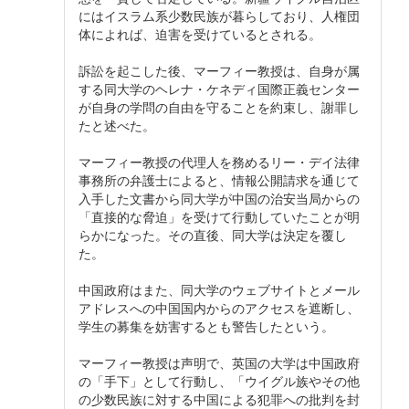
にはイスラム系少数民族が暮らしており、人権団
体によれば、迫害を受けているとされる。
訴訟を起こした後、マーフィー教授は、自身が属
する同大学のヘレナ・ケネディ国際正義センター
が自身の学問の自由を守ることを約束し、謝罪し
たと述べた。
マーフィー教授の代理人を務めるリー・デイ法律
事務所の弁護士によると、情報公開請求を通じて
入手した文書から同大学が中国の治安当局からの
「直接的な脅迫」を受けて行動していたことが明
らかになった。その直後、同大学は決定を覆し
た。
中国政府はまた、同大学のウェブサイトとメール
アドレスへの中国国内からのアクセスを遮断し、
学生の募集を妨害するとも警告したという。
マーフィー教授は声明で、英国の大学は中国政府
の「手下」として行動し、「ウイグル族やその他
の少数民族に対する中国による犯罪への批判を封