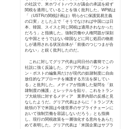
の社説で、米ホワイトハウスが議会の承認を経ず
関税を適用していることを強く批判した。WP紙は
「（USTRの関税計画は）明らかに保護貿易主義
の口実」とした上で「そうでなければ中国には日
本、韓国、スイスと同じ関税は適用されなかった
だろう」と指摘した。強制労働や人権問題が深刻
な中国とそうではない韓国などに同じ処罰の物差
しが適用される状況自体が「前後のつじつまが合
わない」と鋭く批判したのだ。
これに対してグリア代表は同日付の書簡でこの
社説に強く反論した。グリア代表は「ワシント
ン・ポストの編集局だけが現代の奴隷制度に自由
放任的なアプローチを擁護する方法を探してい
る」と批判した。メディアが指摘した疑問を「奴
隷制度の擁護」とレッテルを貼り、これをトラン
プ大統領に対するメディア 業界内部の反感と見
なしたようだ。グリア代表はさらに「トランプ大
統領の下で米国は今後世界のサプライチェーンに
おいて強制労働を容認しないだろう」とも指摘
し、現行の関税政策を一層強化する意向をあらた
めて表明した。グリア代表は「米国企業はサプラ