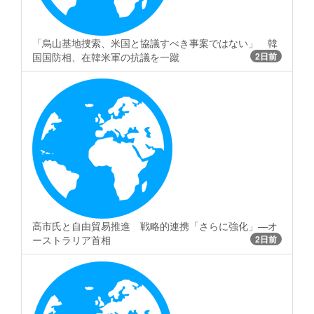
「烏山基地捜索、米国と協議すべき事案ではない」 韓
国国防相、在韓米軍の抗議を一蹴
2日前
高市氏と自由貿易推進 戦略的連携「さらに強化」―オ
ーストラリア首相
2日前