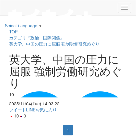
メ
ニ
ュ
Select Language
▼
ー
TOP
カテゴリ『政治・国際関係』
英大学、中国の圧力に屈服 強制労働研究めぐり
英大学、中国の圧力に
屈服 強制労働研究めぐ
り
10
2025/11/04(Tue) 14:03:22
ツイート
LINE
お気に入り
10
0
1