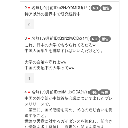
2
名無し
9月前
ID:c2NzY0MDU(1/1)
NG
報告
特ア以外の世界中で研究続行中
0
3
名無し
9月前
ID:Q3NzIwODc(1/1)
NG
報告
これ、日本の大学でもやられてるだろw
中国人留学生を排除すればいいんだけどな。
大学の自治を守れよww
中国の支配下の大学ってww
1
4
名無し
9月前
ID:c0MjUxODA(1/1)
NG
報告
中国の外交部が中韓首脳会議について出したプレ
スリリースで、
「第三に、国民感情を高め、民心の通じ合いを促
進すること。
世論や民意に対するガイダンスを強化し、前向き
な情報を多く発信し、否定的な傾向を抑制す