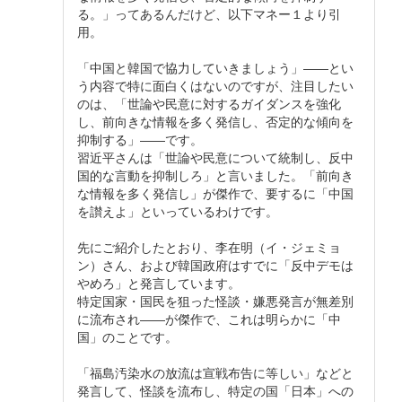
る。」ってあるんだけど、以下マネー１より引
用。
「中国と韓国で協力していきましょう」――とい
う内容で特に面白くはないのですが、注目したい
のは、「世論や民意に対するガイダンスを強化
し、前向きな情報を多く発信し、否定的な傾向を
抑制する」――です。
習近平さんは「世論や民意について統制し、反中
国的な言動を抑制しろ」と言いました。「前向き
な情報を多く発信し」が傑作で、要するに「中国
を讃えよ」といっているわけです。
先にご紹介したとおり、李在明（イ・ジェミョ
ン）さん、および韓国政府はすでに「反中デモは
やめろ」と発言しています。
特定国家・国民を狙った怪談・嫌悪発言が無差別
に流布され――が傑作で、これは明らかに「中
国」のことです。
「福島汚染水の放流は宣戦布告に等しい」などと
発言して、怪談を流布し、特定の国「日本」への