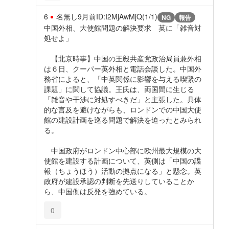
6
名無し
9月前
ID:I2MjAwMjQ(1/1)
NG
報告
中国外相、大使館問題の解決要求 英に「雑音対
処せよ」
【北京時事】中国の王毅共産党政治局員兼外相
は６日、クーパー英外相と電話会談した。中国外
務省によると、「中英関係に影響を与える喫緊の
課題」に関して協議。王氏は、両国間に生じる
「雑音や干渉に対処すべきだ」と主張した。具体
的な言及を避けながらも、ロンドンでの中国大使
館の建設計画を巡る問題で解決を迫ったとみられ
る。
中国政府がロンドン中心部に欧州最大規模の大
使館を建設する計画について、英側は「中国の諜
報（ちょうほう）活動の拠点になる」と懸念。英
政府が建設承認の判断を先送りしていることか
ら、中国側は反発を強めている。
0