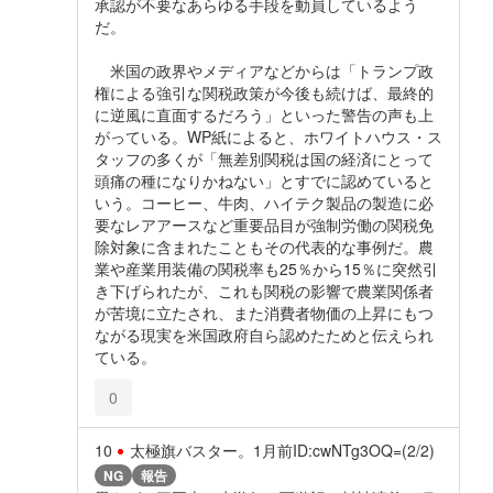
承認が不要なあらゆる手段を動員しているよう
だ。
米国の政界やメディアなどからは「トランプ政
権による強引な関税政策が今後も続けば、最終的
に逆風に直面するだろう」といった警告の声も上
がっている。WP紙によると、ホワイトハウス・ス
タッフの多くが「無差別関税は国の経済にとって
頭痛の種になりかねない」とすでに認めていると
いう。コーヒー、牛肉、ハイテク製品の製造に必
要なレアアースなど重要品目が強制労働の関税免
除対象に含まれたこともその代表的な事例だ。農
業や産業用装備の関税率も25％から15％に突然引
き下げられたが、これも関税の影響で農業関係者
が苦境に立たされ、また消費者物価の上昇にもつ
ながる現実を米国政府自ら認めたためと伝えられ
ている。
0
10
太極旗バスター。
1月前
ID:cwNTg3OQ=(2/2)
NG
報告