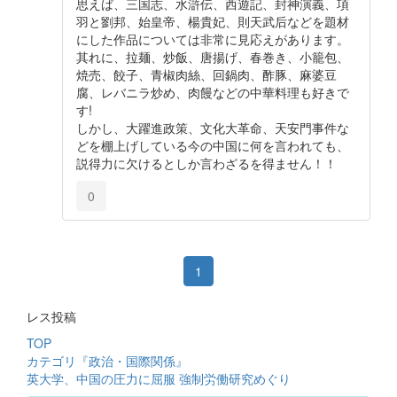
思えば、三国志、水滸伝、西遊記、封神演義、項
羽と劉邦、始皇帝、楊貴妃、則天武后などを題材
にした作品については非常に見応えがあります。
其れに、拉麺、炒飯、唐揚げ、春巻き、小籠包、
焼売、餃子、青椒肉絲、回鍋肉、酢豚、麻婆豆
腐、レバニラ炒め、肉饅などの中華料理も好きで
す!
しかし、大躍進政策、文化大革命、天安門事件な
どを棚上げしている今の中国に何を言われても、
説得力に欠けるとしか言わざるを得ません！！
0
1
レス投稿
TOP
カテゴリ『政治・国際関係』
英大学、中国の圧力に屈服 強制労働研究めぐり