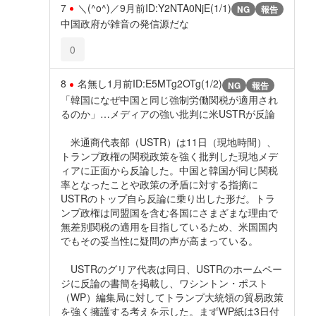
7
＼(^o^)／
9月前
ID:Y2NTA0NjE(1/1)
NG
報告
中国政府が雑音の発信源だな
0
8
名無し
1月前
ID:E5MTg2OTg(1/2)
NG
報告
「韓国になぜ中国と同じ強制労働関税が適用され
るのか」…メディアの強い批判に米USTRが反論
米通商代表部（USTR）は11日（現地時間）、
トランプ政権の関税政策を強く批判した現地メデ
ィアに正面から反論した。中国と韓国が同じ関税
率となったことや政策の矛盾に対する指摘に
USTRのトップ自ら反論に乗り出した形だ。トラ
ンプ政権は同盟国を含む各国にさまざまな理由で
無差別関税の適用を目指しているため、米国国内
でもその妥当性に疑問の声が高まっている。
USTRのグリア代表は同日、USTRのホームペー
ジに反論の書簡を掲載し、ワシントン・ポスト
（WP）編集局に対してトランプ大統領の貿易政策
を強く擁護する考えを示した。まずWP紙は3日付