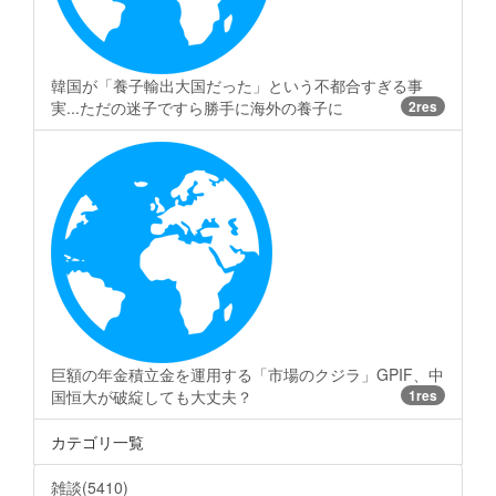
韓国が「養子輸出大国だった」という不都合すぎる事
実...ただの迷子ですら勝手に海外の養子に
2res
巨額の年金積立金を運用する「市場のクジラ」GPIF、中
国恒大が破綻しても大丈夫？
1res
カテゴリ一覧
雑談(5410)