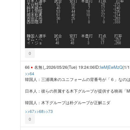
0
66
名無し
2026/05/26(Tue) 19:24:06
ID:
IwMjEwMzQ
(1/1
>>64
韓国人：三浦璃来のユニフォームの背番号が「６」なの
日本人：彼らの所属する木下グループが提供する映画「Mic
韓国人：木下グループは朴グループが正解ニダ
>>67
>>68
>>73
0