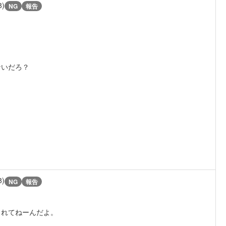
8)
NG
報告
ないだろ？
8)
NG
報告
されてねーんだよ。