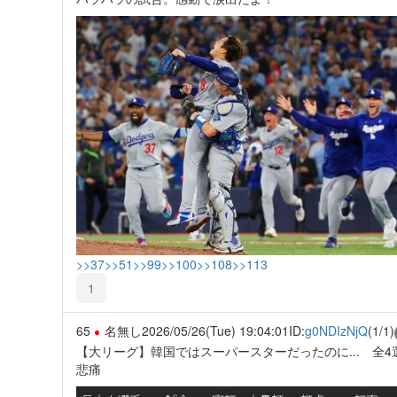
>>37
>>51
>>99
>>100
>>108
>>113
1
65
名無し
2026/05/26(Tue) 19:04:01
ID:
g0NDIzNjQ
(1/1)
【大リーグ】韓国ではスーパースターだったのに... 全
悲痛