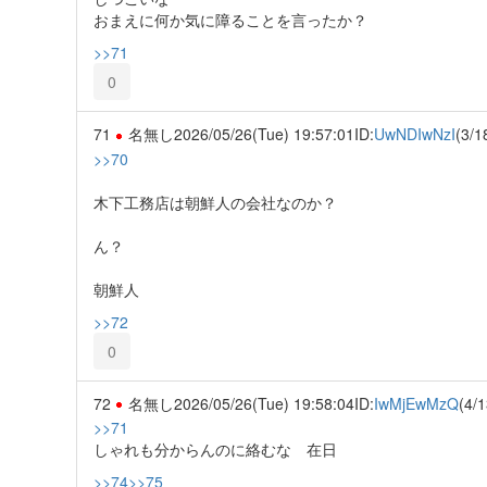
おまえに何か気に障ることを言ったか？
>>71
0
71
名無し
2026/05/26(Tue) 19:57:01
ID:
UwNDIwNzI
(3/1
>>70
木下工務店は朝鮮人の会社なのか？
ん？
朝鮮人
>>72
0
72
名無し
2026/05/26(Tue) 19:58:04
ID:
IwMjEwMzQ
(4/1
>>71
しゃれも分からんのに絡むな 在日
>>74
>>75