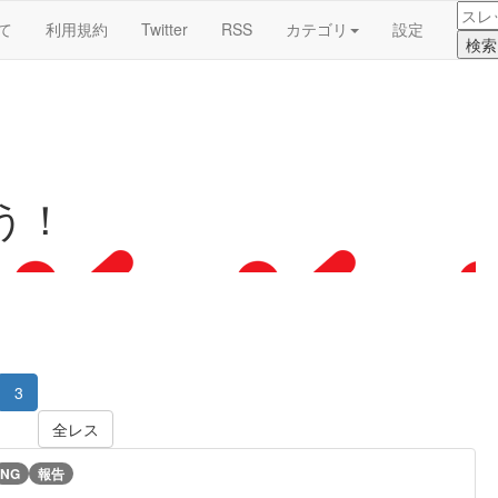
て
利用規約
Twitter
RSS
カテゴリ
設定
う！
3
全レス
NG
報告