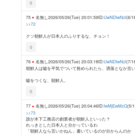
0
75
名無し
2026/05/26(Tue) 20:01:59
ID:
UwNDIwNzI
(6/1
>>72
クソ朝鮮人が日本人のふりするな、チョン！
0
76
名無し
2026/05/26(Tue) 20:03:18
ID:
UwNDIwNzI
(7/1
朝鮮人は嘘を平気でついて咎められたら、洒落となか言
嘘をつくな、朝鮮人。
0
77
名無し
2026/05/26(Tue) 20:04:46
ID:
IwMjEwMzQ
(5/1
>>73
誰が木下工務店の創業者が朝鮮人といった？
れっきとした日本人と分かっているわ
「朝鮮人なら言いかねん」書いているのが分からんのか