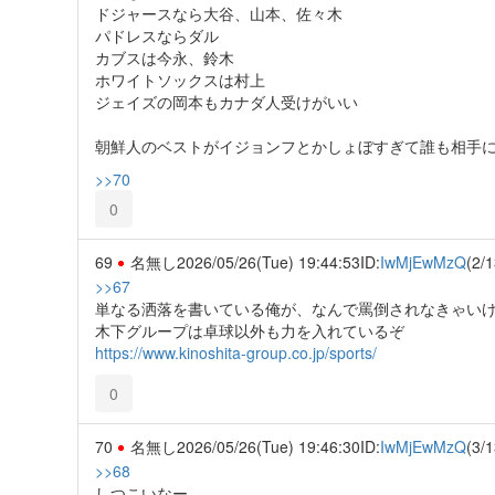
ドジャースなら大谷、山本、佐々木
パドレスならダル
カブスは今永、鈴木
ホワイトソックスは村上
ジェイズの岡本もカナダ人受けがいい
朝鮮人のベストがイジョンフとかしょぼすぎて誰も相手
>>70
0
69
名無し
2026/05/26(Tue) 19:44:53
ID:
IwMjEwMzQ
(2/1
>>67
単なる洒落を書いている俺が、なんで罵倒されなきゃい
木下グループは卓球以外も力を入れているぞ
https://www.kinoshita-group.co.jp/sports/
0
70
名無し
2026/05/26(Tue) 19:46:30
ID:
IwMjEwMzQ
(3/1
>>68
しつこいなー