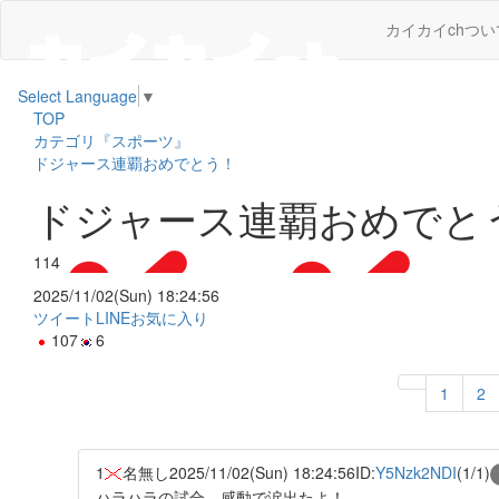
カイカイchつい
Select Language
▼
TOP
カテゴリ『スポーツ』
ドジャース連覇おめでとう！
ドジャース連覇おめでと
114
2025/11/02(Sun) 18:24:56
ツイート
LINE
お気に入り
107
6
1
2
1
名無し
2025/11/02(Sun) 18:24:56
ID:
Y5Nzk2NDI
(1/1)
ハラハラの試合。感動で涙出たよ！