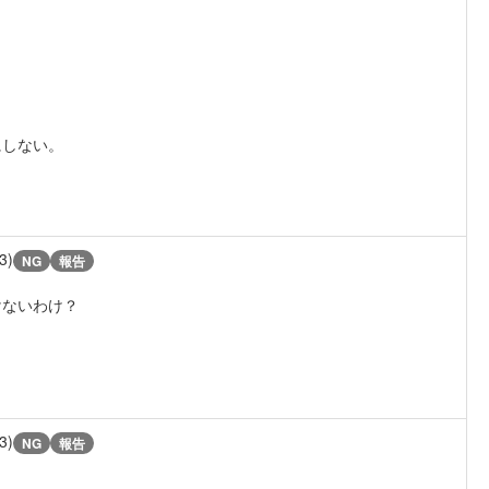
にしない。
3)
NG
報告
けないわけ？
3)
NG
報告