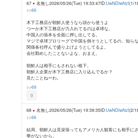
67
名無し
2026/05/26(Tue) 19:33:47
ID:
UwNDIwNzI
(1/1
>>66
木下工務店が朝鮮人使うなら頭から使うよ
つーか木下工務店が力入れてるのは卓球な。
中国人の張本を全面に押し出してる。
マジで卓球プロリーグで中国を倒そうとしてるの、知ら
関係各社呼んで盛り上げようとしてるよ。
会社勤めしたことないよな、おまえ。
朝鮮人は相手にもされない格下。
朝鮮人企業が木下工務店に入り込んでるか？
見たことねーわ。
>>69
0
68
名無し
2026/05/26(Tue) 19:39:35
ID:
UwNDIwNzI
(2/1
>>66
結局、朝鮮人は見栄張ってもアメリカ人観客にも相手に
華がないから。