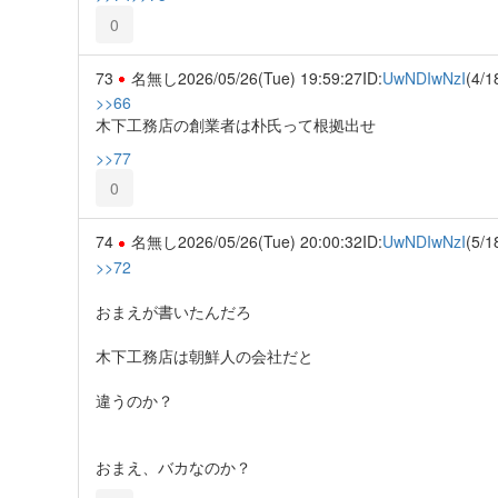
0
73
名無し
2026/05/26(Tue) 19:59:27
ID:
UwNDIwNzI
(4/1
>>66
木下工務店の創業者は朴氏って根拠出せ
>>77
0
74
名無し
2026/05/26(Tue) 20:00:32
ID:
UwNDIwNzI
(5/1
>>72
おまえが書いたんだろ
木下工務店は朝鮮人の会社だと
違うのか？
おまえ、バカなのか？