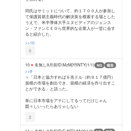
同氏はサミットについて、約１７００人が参加し
て保護貿易主義時代の解決策を模索する場とした
うえで、米半導体大手エヌビディアのジェンス
ン・ファンＣＥＯら世界的な企業人が一堂に会す
ると紹介した。
>>10
0
10
名無し
9月前
ID:MzMjY5NTY(1/1)
NG
報告
>>9
＞「日本と協力すれば６兆ドル（約９１７億円）
規模の市場を創出でき、規模の経済を作り出すこ
とができる」と語った。
単に日本市場をアテにしてるってだけじゃん
図々しいったらありゃしない
2
11
名無し
9月前
ID:EyMTIyMzY(1/2)