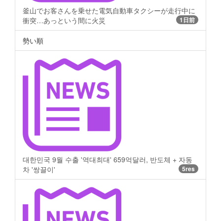
釜山でお客さんを乗せた電気自動車タクシーが走行中に
衝突…あっという間に火災
1日前
勢い順
대한민국 9월 수출 '역대최대' 659억달러, 반도체 + 자동
차 '쌍끌이'
5res