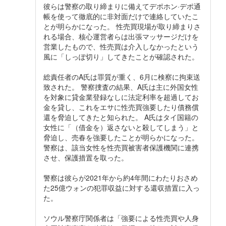
彼らは警察の取り締まりに備えてデポホン·デポ通
帳を使って徹底的に非対面だけで連絡していたこ
とが明らかになった。 性売買現場が取り締まりさ
れる場合、核心運営者らは出張マッサージだけを
営業したもので、性売買は介入しなかったという
風に「しっぽ切り」してきたことが確認された。
総責任者のA氏は罪質が重く、6月に検察に拘束送
致された。 警察捜査の結果、A氏は主に外国女性
を対象に貸金業登録なしに法定利率を超過してお
金を貸し、これをエサに性売買強要したり債務償
還を脅迫してきたと知られた。 A氏はタイ国籍の
女性に「（借金を）返さないと殺してしまう」と
脅迫し、売春を強要したことが明らかになった。
警察は、該当女性を性売買被害者保護機関に連携
させ、保護措置を取った。
警察は彼らが2021年から約4年間にわたりおさめ
た25億ウォンの犯罪収益に対する還収措置に入っ
た。
ソウル警察庁関係者は「強要による性売買や人身