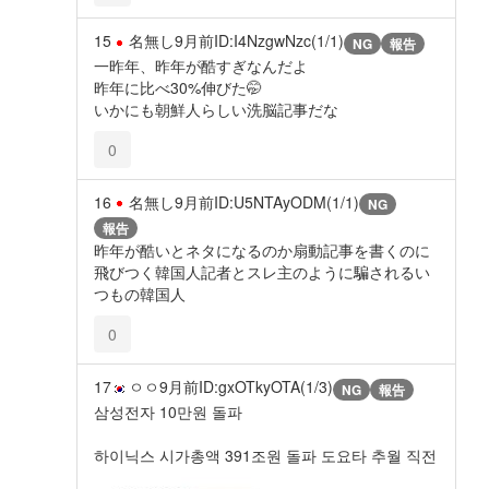
15
名無し
9月前
ID:I4NzgwNzc(1/1)
NG
報告
一昨年、昨年が酷すぎなんだよ
昨年に比べ30%伸びた🤭
いかにも朝鮮人らしい洗脳記事だな
0
16
名無し
9月前
ID:U5NTAyODM(1/1)
NG
報告
昨年が酷いとネタになるのか扇動記事を書くのに
飛びつく韓国人記者とスレ主のように騙されるい
つもの韓国人
0
17
ㅇㅇ
9月前
ID:gxOTkyOTA(1/3)
NG
報告
삼성전자 10만원 돌파
하이닉스 시가총액 391조원 돌파 도요타 추월 직전