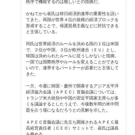
秩序で機能するのは難しいとの指摘だ。
かねてから崔氏は韓日経済的連帯の重要性を説い
てきた。両国が世界４位の規模の経済ブロックを
形成することで、保護貿易主義などに対抗できる
と主張している。
同氏は世界経済のルールを決める国の１位は米国
で、２位が中国、３位が欧州連合（ＥＵ）とし、
韓国は決められたルールに従うしかないと指摘。
一国では国際秩序やルールを変えることができな
いので、連帯するパートナーが必要だと主張して
きた。
一方、今週に韓国・慶州で開幕するアジア太平洋
経済協力会議（ＡＰＥＣ）首脳会議については、
トランプ米大統領や中国の習近平国家主席らが多
くを議論するとしたうえで、今後数年間の米中問
題を占う場になるだろうとの見解を示した。
ＡＰＥＣ首脳会議に先立ち開催されるＡＰＥＣ最
高経営責任者（ＣＥＯ）サミットで、崔氏は議長
を務める。