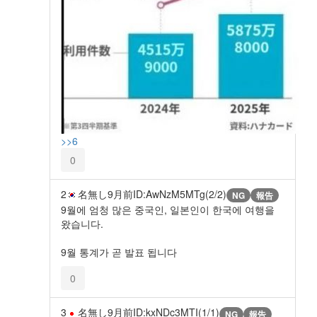
>>6
0
2
名無し
9月前
ID:AwNzM5MTg(2/2)
NG
報告
9월에 엄청 많은 중국인, 일본인이 한국에 여행을
왔습니다.
9월 통계가 곧 발표 됩니다
0
3
名無し
9月前
ID:kxNDc3MTI(1/1)
NG
報告