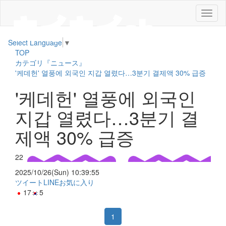
メ
ニ
ュ
Select Language
▼
ー
TOP
カテゴリ『ニュース』
'케데헌' 열풍에 외국인 지갑 열렸다…3분기 결제액 30% 급증
'케데헌' 열풍에 외국인
지갑 열렸다…3분기 결
제액 30% 급증
22
2025/10/26(Sun) 10:39:55
ツイート
LINE
お気に入り
17
5
1