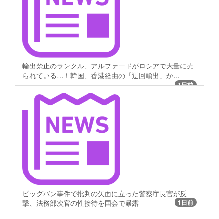
輸出禁止のランクル、アルファードがロシアで大量に売
られている…！韓国、香港経由の「迂回輸出」か…
1日前
ビッグバン事件で批判の矢面に立った警察庁長官が反
撃、法務部次官の性接待を国会で暴露
1日前