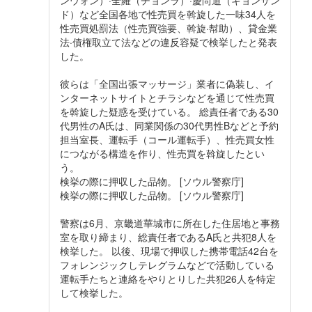
ンウォン）·全羅（チョンラ）·慶尚道（キョンサン
ド）など全国各地で性売買を斡旋した一味34人を
性売買処罰法（性売買強要、斡旋·幇助）、貸金業
法·債権取立て法などの違反容疑で検挙したと発表
した。
彼らは「全国出張マッサージ」業者に偽装し、イ
ンターネットサイトとチラシなどを通じて性売買
を斡旋した疑惑を受けている。 総責任者である30
代男性のA氏は、同業関係の30代男性Bなどと予約
担当室長、運転手（コール運転手）、性売買女性
につながる構造を作り、性売買を斡旋したとい
う。
検挙の際に押収した品物。 [ソウル警察庁]
検挙の際に押収した品物。 [ソウル警察庁]
警察は6月、京畿道華城市に所在した住居地と事務
室を取り締まり、総責任者であるA氏と共犯8人を
検挙した。 以後、現場で押収した携帯電話42台を
フォレンジックしテレグラムなどで活動している
運転手たちと連絡をやりとりした共犯26人を特定
して検挙した。