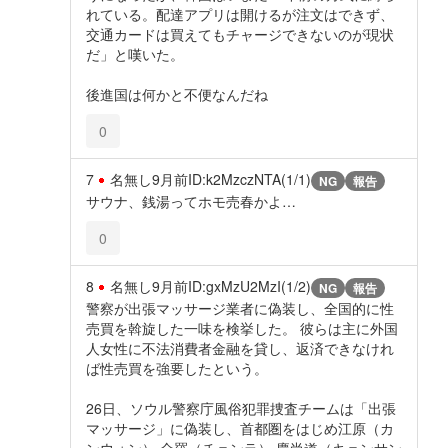
れている。配達アプリは開けるが注文はできず、
交通カードは買えてもチャージできないのが現状
だ」と嘆いた。
後進国は何かと不便なんだね
0
7
名無し
9月前
ID:k2MzczNTA(1/1)
NG
報告
サウナ、銭湯ってホモ売春かよ…
0
8
名無し
9月前
ID:gxMzU2MzI(1/2)
NG
報告
警察が出張マッサージ業者に偽装し、全国的に性
売買を斡旋した一味を検挙した。 彼らは主に外国
人女性に不法消費者金融を貸し、返済できなけれ
ば性売買を強要したという。
26日、ソウル警察庁風俗犯罪捜査チームは「出張
マッサージ」に偽装し、首都圏をはじめ江原（カ