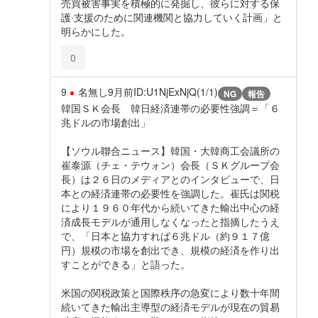
売買被害事実を積極的に発掘し、彼らに対する保
護·支援のために関連機関と協力していく計画」と
明らかにした。
0
9
名無し
9月前
ID:U1NjExNjQ(1/1)
NG
報告
韓国ＳＫ会長 韓日経済連帯の必要性強調＝「６
兆ドルの市場創出」
【ソウル聯合ニュース】韓国・大韓商工会議所の
崔泰源（チェ・テウォン）会長（ＳＫグループ会
長）は２６日のメディアとのインタビューで、日
本との経済連帯の必要性を強調した。崔氏は関税
により１９６０年代から続いてきた輸出中心の経
済成長モデルが通用しなくなったと指摘したうえ
で、「日本と協力すれば６兆ドル（約９１７億
円）規模の市場を創出でき、規模の経済を作り出
すことができる」と語った。
米国の関税政策と国際秩序の急変により数十年間
続いてきた輸出主導型の経済モデルが現在の貿易