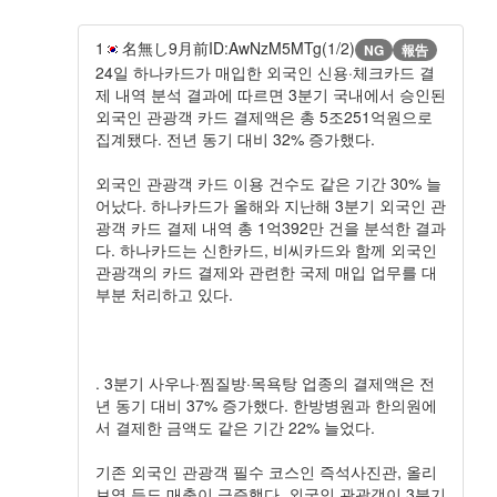
1
名無し
9月前
ID:AwNzM5MTg(1/2)
NG
報告
24일 하나카드가 매입한 외국인 신용·체크카드 결
제 내역 분석 결과에 따르면 3분기 국내에서 승인된
외국인 관광객 카드 결제액은 총 5조251억원으로
집계됐다. 전년 동기 대비 32% 증가했다.
외국인 관광객 카드 이용 건수도 같은 기간 30% 늘
어났다. 하나카드가 올해와 지난해 3분기 외국인 관
광객 카드 결제 내역 총 1억392만 건을 분석한 결과
다. 하나카드는 신한카드, 비씨카드와 함께 외국인
관광객의 카드 결제와 관련한 국제 매입 업무를 대
부분 처리하고 있다.
. 3분기 사우나·찜질방·목욕탕 업종의 결제액은 전
년 동기 대비 37% 증가했다. 한방병원과 한의원에
서 결제한 금액도 같은 기간 22% 늘었다.
기존 외국인 관광객 필수 코스인 즉석사진관, 올리
브영 등도 매출이 급증했다. 외국인 관광객이 3분기