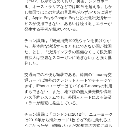
（EMV）決済が占めており、英国、シンガポー
ル、オーストラリアなどでは90％を超える。しか
し韓国ではこの方式の普及率がわずか10％に過ぎ
ず、Apple PayやGoogle Payなどの海外決済サー
ビスが使用できない、あるいは繰り返しエラーが
発生する事例が相次いでいる。
チョン議員は「観光消費100兆ウォンを掲げなが
ら、基本的な決済すらまともにできない国が韓国
だ」とし、「決済インフラの整備なくして観光消
費拡大は空虚なスローガンに過ぎない」と強く批
判した。
交通面での不便も顕著である。韓国のT-money交
通カードは海外のクレジットカードでチャージで
きず、iPhoneユーザーはモバイルT-moneyの利用
すらできない。また、地下鉄の無人券売機や高速
バス予約システムでも、外国人カードによる決済
エラーが頻繁に発生している。
チョン議員は「ロンドンは2012年、ニューヨーク
は2019年から海外カード1枚で地下鉄に乗れるよ
うになったが、韓国はいまだ20年前の方式に縛ら