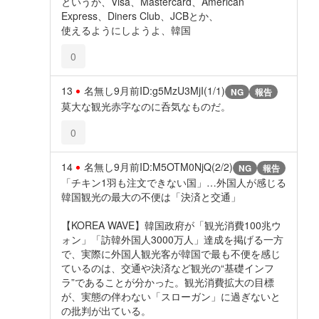
というか、Visa、Mastercard、American
Express、Diners Club、JCBとか、
使えるようにしようよ、韓国
0
13
名無し
9月前
ID:g5MzU3MjI(1/1)
NG
報告
莫大な観光赤字なのに呑気なものだ。
0
14
名無し
9月前
ID:M5OTM0NjQ(2/2)
NG
報告
「チキン1羽も注文できない国」…外国人が感じる
韓国観光の最大の不便は「決済と交通」
【KOREA WAVE】韓国政府が「観光消費100兆ウ
ォン」「訪韓外国人3000万人」達成を掲げる一方
で、実際に外国人観光客が韓国で最も不便を感じ
ているのは、交通や決済など観光の“基礎インフ
ラ”であることが分かった。観光消費拡大の目標
が、実態の伴わない「スローガン」に過ぎないと
の批判が出ている。