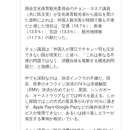
国会文化体育観光委員会のチョン・ヨヌク議員
（共に民主党）が文化体育観光省から提出を受け
た資料によれば、外国人観光客が韓国で最も不便
だと感じた項目は、交通（19.7％）、飲食
（13.5％）、言語（13.3％）、観光地情報
（11.7％）の順だった。
チョン議員は「外国人が漢江でチキン一羽も注文
できない国が現実だ」と述べ、「これは単なる不
便の問題ではなく、消費自体を遮断する構造的問
題だ」と指摘した。
中でも深刻なのは、決済インフラの不備だ。現
在、世界のオフライン決済の74％は非接触型
（EMV）決済が占めており、英国、シンガポー
ル、オーストラリアなどでは90％を超える。しか
し韓国ではこの方式の普及率がわずか10％に過ぎ
ず、Apple PayやGoogle Payなどの海外決済サー
ビスが使用できない、あるいは繰り返しエラーが
発生する事例が相次いでいる。