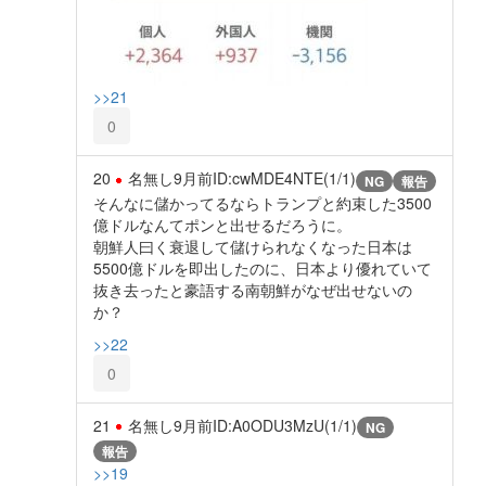
>>21
0
20
名無し
9月前
ID:cwMDE4NTE(1/1)
NG
報告
そんなに儲かってるならトランプと約束した3500
億ドルなんてポンと出せるだろうに。
朝鮮人曰く衰退して儲けられなくなった日本は
5500億ドルを即出したのに、日本より優れていて
抜き去ったと豪語する南朝鮮がなぜ出せないの
か？
>>22
0
21
名無し
9月前
ID:A0ODU3MzU(1/1)
NG
報告
>>19