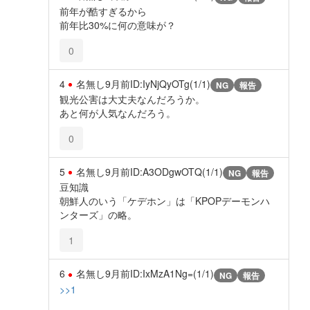
前年が酷すぎるから
前年比30%に何の意味が？
0
4
名無し
9月前
ID:IyNjQyOTg(1/1)
NG
報告
観光公害は大丈夫なんだろうか。
あと何が人気なんだろう。
0
5
名無し
9月前
ID:A3ODgwOTQ(1/1)
NG
報告
豆知識
朝鮮人のいう「ケデホン」は「KPOPデーモンハ
ンターズ」の略。
1
6
名無し
9月前
ID:IxMzA1Ng=(1/1)
NG
報告
>>1