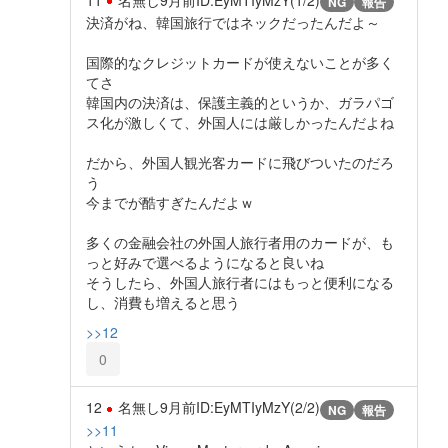
NG
報告
決済がね、韓国旅行ではネックだったんだよ～
国際的なクレジットカードが使えないことが多く
てさ
韓国内の決済は、保護主義的というか、ガラパゴ
ス化が激しくて、外国人には厳しかったんだよね
だから、外国人観光客カードに飛びついたのだろ
う
今までが酷すぎたんだよｗ
多くの金融会社の外国人旅行者用のカードが、も
っと好みで選べるようになると良いね
そうしたら、外国人旅行者にはもっと便利になる
し、消費も増えると思う
>>12
0
12
名無し
9月前
ID:EyMTIyMzY(2/2)
NG
報告
>>11