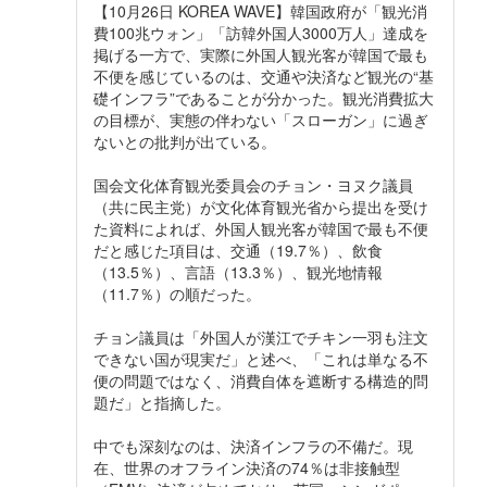
【10月26日 KOREA WAVE】韓国政府が「観光消
費100兆ウォン」「訪韓外国人3000万人」達成を
掲げる一方で、実際に外国人観光客が韓国で最も
不便を感じているのは、交通や決済など観光の“基
礎インフラ”であることが分かった。観光消費拡大
の目標が、実態の伴わない「スローガン」に過ぎ
ないとの批判が出ている。
国会文化体育観光委員会のチョン・ヨヌク議員
（共に民主党）が文化体育観光省から提出を受け
た資料によれば、外国人観光客が韓国で最も不便
だと感じた項目は、交通（19.7％）、飲食
（13.5％）、言語（13.3％）、観光地情報
（11.7％）の順だった。
チョン議員は「外国人が漢江でチキン一羽も注文
できない国が現実だ」と述べ、「これは単なる不
便の問題ではなく、消費自体を遮断する構造的問
題だ」と指摘した。
中でも深刻なのは、決済インフラの不備だ。現
在、世界のオフライン決済の74％は非接触型