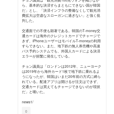
チョン議員は「観光消費100兆ウォンを掲げなが
ら、基本的な決済すらまともにできない国が韓国
だ」とし、「決済インフラの整備なくして観光消
費拡大は空虚なスローガンに過ぎない」と強く批
判した。
交通面での不便も顕著である。韓国のT-money交
通カードは海外のクレジットカードでチャージで
きず、iPhoneユーザーはモバイルT-moneyの利用
すらできない。また、地下鉄の無人券売機や高速
バス予約システムでも、外国人カードによる決済
エラーが頻繁に発生している。
チョン議員は「ロンドンは2012年、ニューヨーク
は2019年から海外カード1枚で地下鉄に乗れるよ
うになったが、韓国はいまだ20年前の方式に縛ら
れている。配達アプリは開けるが注文はできず、
交通カードは買えてもチャージできないのが現状
だ」と嘆いた。
news1/
0