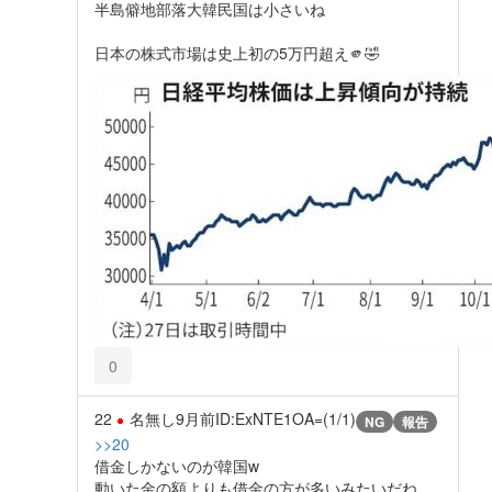
半島僻地部落大韓民国は小さいね
日本の株式市場は史上初の5万円超え🫵🤣
0
22
名無し
9月前
ID:ExNTE1OA=(1/1)
NG
報告
>>20
借金しかないのが韓国w
動いた金の額よりも借金の方が多いみたいだね。