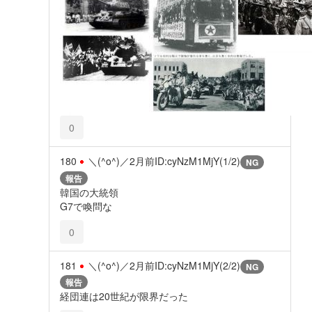
0
180
＼(^o^)／
2月前
ID:cyNzM1MjY(1/2)
NG
報告
韓国の大統領
G7で喚問な
0
181
＼(^o^)／
2月前
ID:cyNzM1MjY(2/2)
NG
報告
経団連は20世紀が限界だった