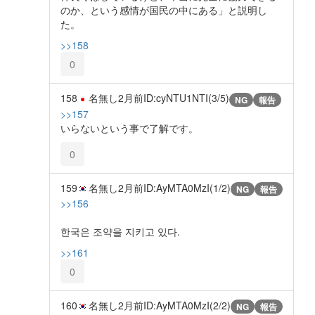
のか、という感情が国民の中にある」と説明し
た。
>>158
0
158
名無し
2月前
ID:cyNTU1NTI(3/5)
NG
報告
>>157
いらないという事で了解です。
0
159
名無し
2月前
ID:AyMTA0MzI(1/2)
NG
報告
>>156
한국은 조약을 지키고 있다.
>>161
0
160
名無し
2月前
ID:AyMTA0MzI(2/2)
NG
報告