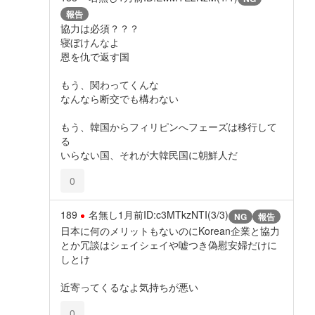
報告
協力は必須？？？
寝ぼけんなよ
恩を仇で返す国
もう、関わってくんな
なんなら断交でも構わない
もう、韓国からフィリピンへフェーズは移行して
る
いらない国、それが大韓民国に朝鮮人だ
0
189
名無し
1月前
ID:c3MTkzNTI(3/3)
NG
報告
日本に何のメリットもないのにKorean企業と協力
とか冗談はシェイシェイや嘘つき偽慰安婦だけに
しとけ
近寄ってくるなよ気持ちが悪い
0