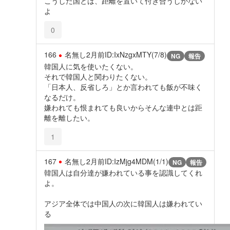
こうした国とは、距離を置いて付き合うしかない
よ
0
166
名無し
2月前
ID:IxNzgxMTY(7/8)
NG
報告
韓国人に気を使いたくない。
それで韓国人と関わりたくない。
「日本人、反省しろ」とか言われても飯が不味く
なるだけ。
嫌われても恨まれても良いからそんな連中とは距
離を離したい。
1
167
名無し
2月前
ID:IzMjg4MDM(1/1)
NG
報告
韓国人は自分達が嫌われている事を認識してくれ
よ。
アジア全体では中国人の次に韓国人は嫌われてい
る