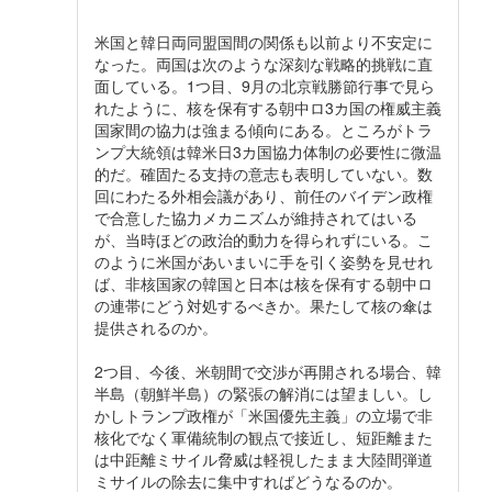
米国と韓日両同盟国間の関係も以前より不安定に
なった。両国は次のような深刻な戦略的挑戦に直
面している。1つ目、9月の北京戦勝節行事で見ら
れたように、核を保有する朝中ロ3カ国の権威主義
国家間の協力は強まる傾向にある。ところがトラ
ンプ大統領は韓米日3カ国協力体制の必要性に微温
的だ。確固たる支持の意志も表明していない。数
回にわたる外相会議があり、前任のバイデン政権
で合意した協力メカニズムが維持されてはいる
が、当時ほどの政治的動力を得られずにいる。こ
のように米国があいまいに手を引く姿勢を見せれ
ば、非核国家の韓国と日本は核を保有する朝中ロ
の連帯にどう対処するべきか。果たして核の傘は
提供されるのか。
2つ目、今後、米朝間で交渉が再開される場合、韓
半島（朝鮮半島）の緊張の解消には望ましい。し
かしトランプ政権が「米国優先主義」の立場で非
核化でなく軍備統制の観点で接近し、短距離また
は中距離ミサイル脅威は軽視したまま大陸間弾道
ミサイルの除去に集中すればどうなるのか。