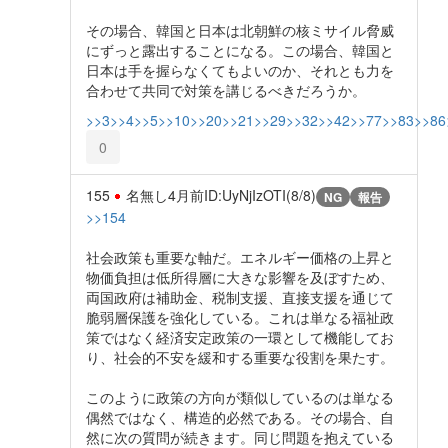
その場合、韓国と日本は北朝鮮の核ミサイル脅威
にずっと露出することになる。この場合、韓国と
日本は手を握らなくてもよいのか、それとも力を
合わせて共同で対策を講じるべきだろうか。
>>3
>>4
>>5
>>10
>>20
>>21
>>29
>>32
>>42
>>77
>>83
>>86
0
155
名無し
4月前
ID:UyNjIzOTI(8/8)
NG
報告
>>154
社会政策も重要な軸だ。エネルギー価格の上昇と
物価負担は低所得層に大きな影響を及ぼすため、
両国政府は補助金、税制支援、直接支援を通じて
脆弱層保護を強化している。これは単なる福祉政
策ではなく経済安定政策の一環として機能してお
り、社会的不安を緩和する重要な役割を果たす。
このように政策の方向が類似しているのは単なる
偶然ではなく、構造的必然である。その場合、自
然に次の質問が続きます。同じ問題を抱えている