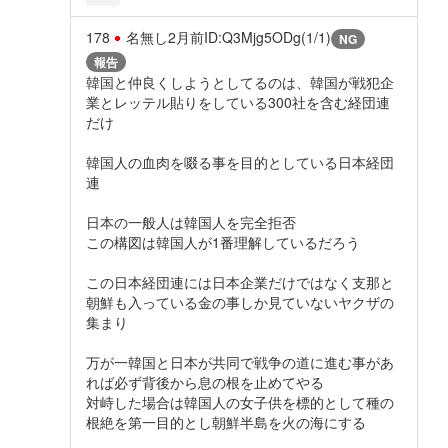
178
名無し
2月前
ID:Q3Mjg5ODg(1/1)
NG
報告
韓国と仲良くしようとしてるのは、韓国が戦犯企
業とレッテル貼りをしている300社を含む経団連
だけ
韓国人の血肉を啜る事を目的としている日本経団
連
日本の一般人は韓国人を完全拒否
この構図は韓国人が1番理解しているだろう
この日本経団連には日本企業だけではなく支那と
朝鮮も入っている金の事しか見ていないヤクザの
集まり
万が一韓国と日本が共同で戦争の道に進む事があ
れば必ず背後から息の根を止めてやる
対峙した場合は韓国人の女子供を標的として種の
根絶を第一目的とし朝鮮半島を火の海にする