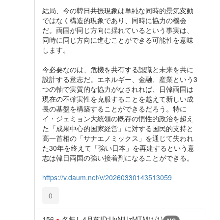
結局、今の韓日共振現象は単純な同時的景気変動
ではなく構造的現象であり、同時に協力の機会
だ。両国が同じ方向に揺れているという事実は、
同時に同じ方向に進むことができる可能性を意味
します。
今必要なのは、危機を共有する認識と未来を共に
設計する意志だ。エネルギー、金融、産業という3
つの軸で実質的な協力がなされれば、日韓両国は
現在の不確実性を克服することを越えて新しい成
長の基盤を構築することができるだろう。特に
イ・ジェミョン大統領の既存の慣性的政治を超え
た「成果中心的国家経営」に対する国民的支持と
高一首相の「サナエノミックス」を通じて失われ
た30年を終えて「強い日本」を再建するという意
志は韓日両国の強い接着剤になることができる。
https://v.daum.net/v/20260330143513059
0
156
名無し
4月前
ID:UyNjUzMTM(1/1)