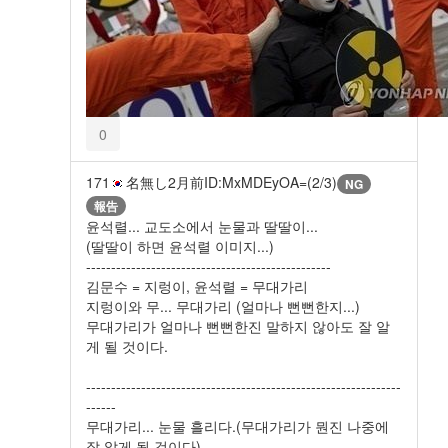
0
171
名無し
2月前
ID:MxMDEyOA=(2/3)
NG
報告
윤석렬... 교도소에서 눈물과 딸딸이...
(딸딸이 하면 윤석렬 이미지...)
-------------------------------------------------
김문수 = 지렁이, 윤석렬 = 무대가리
지렁이와 무... 무대가리 (얼마나 뻔뻔한지...)
무대가리가 얼마나 뻔뻔한진 말하지 않아도 잘 알
게 될 것이다.
---------------------------------------------------------------
------
무대가리... 눈물 흘리다.(무대가리가 뭔진 나중에
잘 알게 될 것이다)