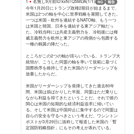
1
名無し
9月前
ID:kxNTQ5MDA(1/1)
NG
報告
今年1月20日にトランプ政権2期目が始まるまで、
米国は2つの軸を中心に世界戦略を展開してきた。
一つは米国－欧州を連結するNATO軸、もう一つ
は米国と韓国、日本を連結する東アジア軸だっ
た。冷戦当時には共産主義勢力を、冷戦後には権
威主義勢力を欧州と東アジアの両側から包囲する
一種の鶴翼の陣だった。
ところがこの2つの軸が揺らいでいる。トランプ大
統領が、こうした同盟の軸を率いて規範に基づく
国際秩序を維持してきた米国のリーダーシップを
放棄したからだ。
米国がリーダーシップを発揮してきた過去80年
間、米国は損ばかりした半面、同盟はただ乗りし
ながら利益を得てきたということだ。それで彼の
関心は米国の短期的な経済利益追求に傾いてい
る。そして米国は中国抑止に集中するので同盟は
自らの安全を守るべきという考えだ。ワシントン
ポストが3月29日に抜粋して報道した米国の「暫
定国防戦略指針」にもその考えが表れている。