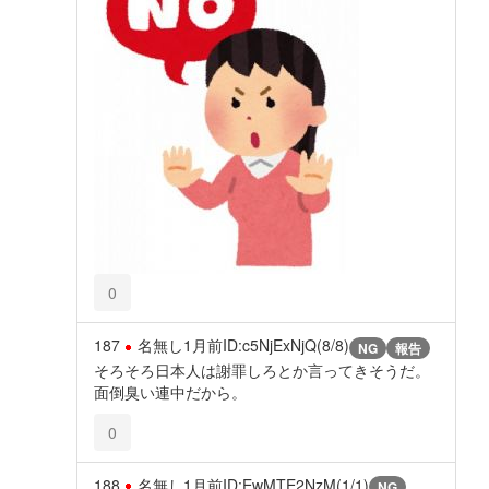
0
187
名無し
1月前
ID:c5NjExNjQ(8/8)
NG
報告
そろそろ日本人は謝罪しろとか言ってきそうだ。
面倒臭い連中だから。
0
188
名無し
1月前
ID:EwMTE2NzM(1/1)
NG