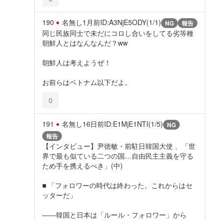
190
名無し
1月前
ID:A3NjE5ODY(1/1)
NG
報告
同じ民族同士で未だにコロし合いをしてる劣等種
朝鮮人とはなんなんだ？ww
朝鮮人は考えようぜ！
お前らはベトナム以下だよ。
0
191
名無し
16日前
ID:E1MjE1NTI(1/5)
NG
報告
【インタビュー】尹徳敏・前駐日韓国大使 、「世
界で最も似ている二つの国…自由民主主義を守る
ため手を携えるべき」(中)
■ 「フォロワーの時代は終わった。これからはセ
ッターだ」
――韓国と日本は「ルール・フォロワー」から