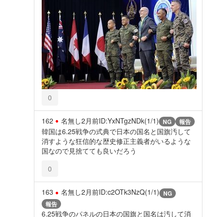
0
162
名無し
2月前
ID:YxNTgzNDk(1/1)
NG
報告
韓国は6.25戦争の式典で日本の国名と国旗汚して
消すような狂信的な歴史修正主義者がいるような
国なので見捨てても良いだろう
0
163
名無し
2月前
ID:c2OTk3NzQ(1/1)
NG
報告
6.25戦争のパネルの日本の国旗と国名は汚して消