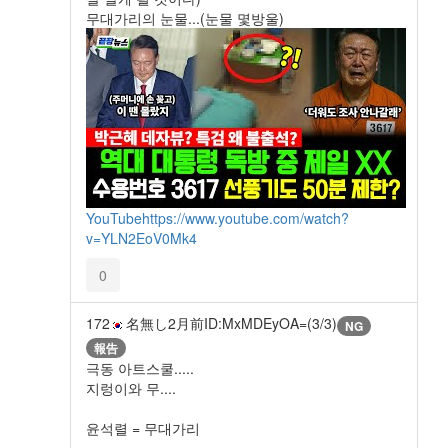
무대가리의 눈물...(눈물 몇방울)
YouTube
https://www.youtube.com/watch?
v=YLN2EoV0Mk4
0
172
名無し
2月前
ID:MxMDEyOA=(3/3)
NG
報告
극동 아트스쿨.....
지렁이와 무....
윤석렬 = 무대가리