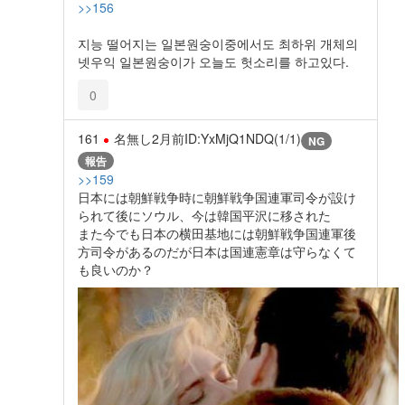
>>156
지능 떨어지는 일본원숭이중에서도 최하위 개체의
넷우익 일본원숭이가 오늘도 헛소리를 하고있다.
0
161
名無し
2月前
ID:YxMjQ1NDQ(1/1)
NG
報告
>>159
日本には朝鮮戦争時に朝鮮戦争国連軍司令が設け
られて後にソウル、今は韓国平沢に移された
また今でも日本の横田基地には朝鮮戦争国連軍後
方司令があるのだが日本は国連憲章は守らなくて
も良いのか？