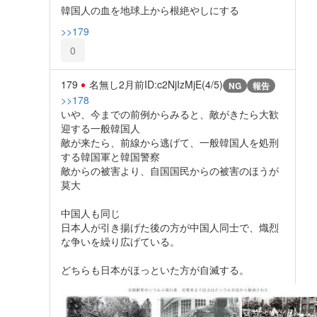
韓国人の血を地球上から根絶やしにする
>>179
0
179
名無し
2月前
ID:c2NjIzMjE(4/5)
NG
報告
>>178
いや、今までの前例からみると、敵がきたら大歓
迎する一般韓国人
敵が来たら、前線から逃げて、一般韓国人を処刑
する韓国軍と韓国警察
敵からの被害より、自国国民からの被害のほうが
莫大
中国人も同じ
日本人が引き揚げた後の方が中国人同士で、熾烈
な争いを繰り広げている。
どちらも日本がほっといた方が自滅する。