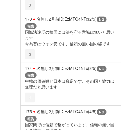
0
173
名無し
2月前
ID:EzMTQ4NTc(2/5)
NG
報告
国際法違反の韓国には法を守る意識は無いと思い
ます
今為替はウォン安です、信頼の無い国の姿です
0
174
名無し
2月前
ID:EzMTQ4NTc(3/5)
NG
報告
中韓の価値観と日本は真逆です、その国と協力は
無理だと思います
1
175
名無し
2月前
ID:EzMTQ4NTc(4/5)
NG
報告
国家間では信頼で繋がっています、信頼の無い国