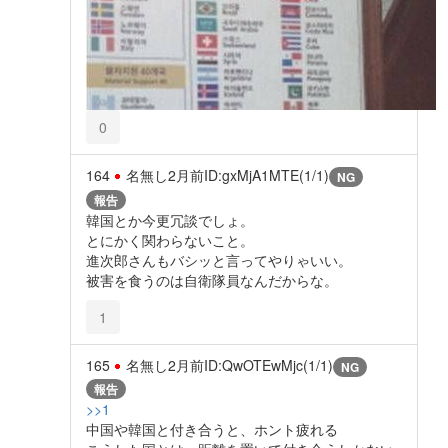
0
164
名無し
2月前
ID:gxMjA1MTE(1/1)
NG
報告
韓国とか今更冗談でしょ。
とにかく関わらないこと。
進次郎さんもバシッと言ってやりゃいい。
被害を食うのは自衛隊員なんだからな。
1
165
名無し
2月前
ID:QwOTEwMjc(1/1)
NG
報告
>>1
中国や韓国と付き合うと、ホント疲れる