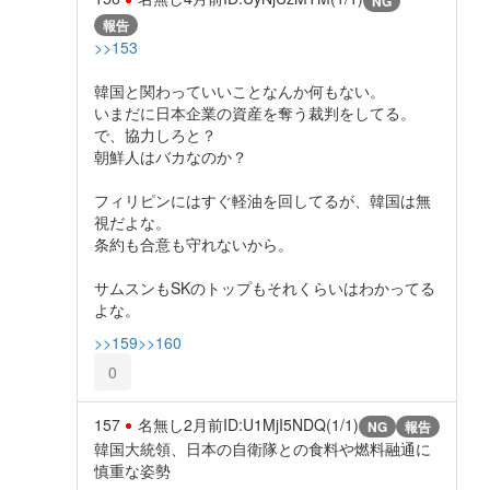
NG
報告
>>153
韓国と関わっていいことなんか何もない。
いまだに日本企業の資産を奪う裁判をしてる。
で、協力しろと？
朝鮮人はバカなのか？
フィリピンにはすぐ軽油を回してるが、韓国は無
視だよな。
条約も合意も守れないから。
サムスンもSKのトップもそれくらいはわかってる
よな。
>>159
>>160
0
157
名無し
2月前
ID:U1MjI5NDQ(1/1)
NG
報告
韓国大統領、日本の自衛隊との食料や燃料融通に
慎重な姿勢