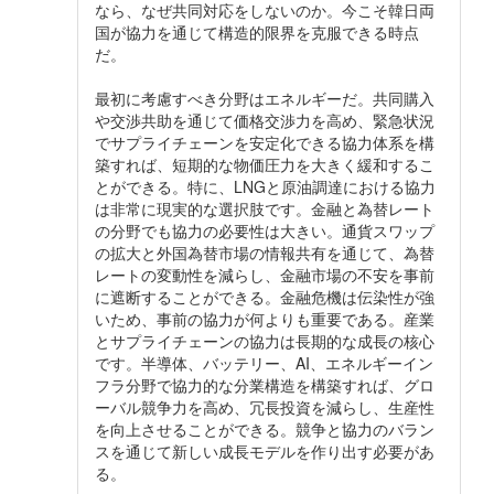
なら、なぜ共同対応をしないのか。今こそ韓日両
国が協力を通じて構造的限界を克服できる時点
だ。
最初に考慮すべき分野はエネルギーだ。共同購入
や交渉共助を通じて価格交渉力を高め、緊急状況
でサプライチェーンを安定化できる協力体系を構
築すれば、短期的な物価圧力を大きく緩和するこ
とができる。特に、LNGと原油調達における協力
は非常に現実的な選択肢です。金融と為替レート
の分野でも協力の必要性は大きい。通貨スワップ
の拡大と外国為替市場の情報共有を通じて、為替
レートの変動性を減らし、金融市場の不安を事前
に遮断することができる。金融危機は伝染性が強
いため、事前の協力が何よりも重要である。産業
とサプライチェーンの協力は長期的な成長の核心
です。半導体、バッテリー、AI、エネルギーイン
フラ分野で協力的な分業構造を構築すれば、グロ
ーバル競争力を高め、冗長投資​​を減らし、生産性
を向上させることができる。競争と協力のバラン
スを通じて新しい成長モデルを作り出す必要があ
る。