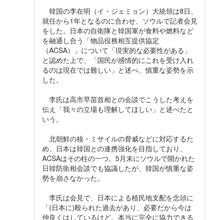
韓国の李在明（イ・ジェミョン）大統領は8日、
就任から1年となるのに合わせ、ソウルで記者会見
をした。日本の自衛隊と韓国軍が食料や燃料など
を融通し合う「物品役務相互提供協定
（ACSA）」について「現実的な必要性がある」
と認めた上で、「国民が感情的にこれを受け入れ
るのは現在では難しい」と述べ、慎重な姿勢を示
した。
李氏は高市早苗首相との会談でこうした考えを
伝え「我々の立場も理解してほしい」と述べたと
いう。
北朝鮮の核・ミサイルの脅威などに対応するた
め、日本は韓国との連携強化を目指しており、
ACSAはその柱の一つ。5月末にソウルで開かれた
日韓防衛相会談でも協議したが、韓国が慎重な姿
勢を崩さなかった。
李氏は会見で、日本による植民地支配を念頭に
「(日本に)殴られた過去があり、必要だから今は
仲良くはしているけど、本当に完全に協力できる