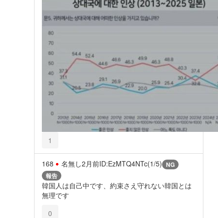
1
168
名無し
2月前
ID:EzMTQ4NTc(1/5)
NG
報告
韓国人は自己中です、約束さえ守れない韓国とは
無理です
0