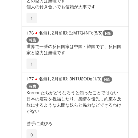
との協力は無理です
個人の付き合いでも信頼が大事です
1
176
名無し
2月前
ID:EzMTQ4NTc(5/5)
NG
報告
世界で一番の反日国家は中国・韓国です、反日国
家と協力は無理です
1
177
名無し
2月前
ID:I3NTU2ODg(1/3)
NG
報告
Koreanたちがどうなろうと知ったことではない
日本の震災を祝福したり、感情を優先し約束を反
故にするような未開な奴らと協力などできるわけ
がない
勝手に滅びろ
0