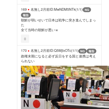
169
名無し
2月前
ID:MwNDM5NTk(1/1)
NG
報告
朝鮮が弱いせいで日本は戦争に突き進んでしまっ
た
全て当時の朝鮮が悪いｗ
0
170
名無し
2月前
ID:Q5MjIxOTc(1/1)
NG
報告
政権末期になると必ず反日をする国と連携は考え
られない