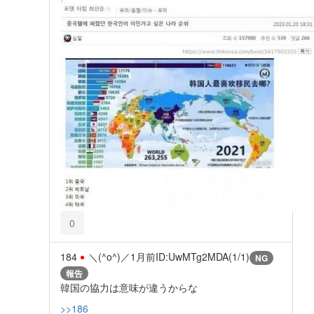
0
184
＼(^o^)／
1月前
ID:UwMTg2MDA(1/1)
NG
報告
韓国の協力は意味が違うからな
>>186