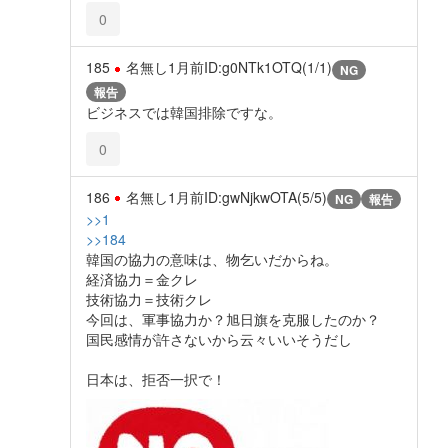
0
185
名無し
1月前
ID:g0NTk1OTQ(1/1)
NG
報告
ビジネスでは韓国排除ですな。
0
186
名無し
1月前
ID:gwNjkwOTA(5/5)
NG
報告
>>1
>>184
韓国の協力の意味は、物乞いだからね。
経済協力＝金クレ
技術協力＝技術クレ
今回は、軍事協力か？旭日旗を克服したのか？
国民感情が許さないから云々いいそうだし
日本は、拒否一択で！