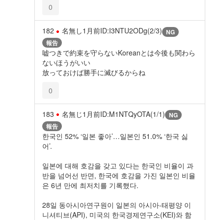
0
182
名無し
1月前
ID:I3NTU2ODg(2/3)
NG
報告
嘘つきで約束を守らないKoreanとは今後も関わら
ないほうがいい
放っておけば勝手に滅びるからね
0
183
名無じ
1月前
ID:M1NTQyOTA(1/1)
NG
報告
한국인 52% ‘일본 좋아’…일본인 51.0% ‘한국 싫
어’.
일본에 대해 호감을 갖고 있다는 한국인 비율이 과
반을 넘어선 반면, 한국에 호감을 가진 일본인 비율
은 6년 만에 최저치를 기록했다.
28일 동아시아연구원이 일본의 아시아-태평양 이
니셔티브(API), 미국의 한국경제연구소(KEI)와 함