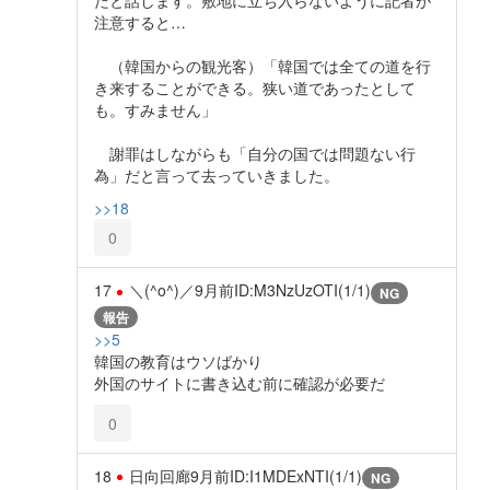
たと話します。敷地に立ち入らないように記者が
注意すると…
（韓国からの観光客）「韓国では全ての道を行
き来することができる。狭い道であったとして
も。すみません」
謝罪はしながらも「自分の国では問題ない行
為」だと言って去っていきました。
>>18
0
17
＼(^o^)／
9月前
ID:M3NzUzOTI(1/1)
NG
報告
>>5
韓国の教育はウソばかり
外国のサイトに書き込む前に確認が必要だ
0
18
日向回廊
9月前
ID:I1MDExNTI(1/1)
NG