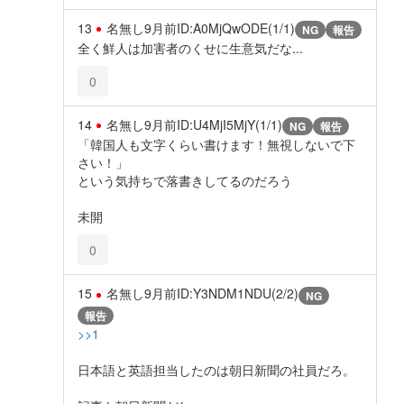
13
名無し
9月前
ID:A0MjQwODE(1/1)
NG
報告
全く鮮人は加害者のくせに生意気だな...
0
14
名無し
9月前
ID:U4MjI5MjY(1/1)
NG
報告
「韓国人も文字くらい書けます！無視しないで下
さい！」
という気持ちで落書きしてるのだろう
未開
0
15
名無し
9月前
ID:Y3NDM1NDU(2/2)
NG
報告
>>1
日本語と英語担当したのは朝日新聞の社員だろ。