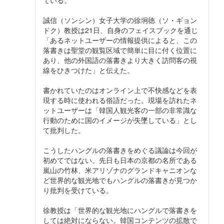
ている。
誠信（ソンシン）女子大学の徐坰徳（ソ・ギョン
ドク）教授は21日、自身のフェイスブックを通じ
「あるネットユーザーの情報提供によると、この
落書きは聖堂の観覧区域で簡単に目に付く位置に
あり、他の外国語の落書きより大きく訪問客の視
線をひきつけた」と伝えた。
書かれていたのはオンライン上で不快感などを表
現する時に使われる俗語だった。現場を訪れたネ
ットユーザーは「韓国人観光客の一部の非常識な
行動のために国のイメージが失墜している」とし
て批判した。
こうしたハングルの落書きをめぐる議論は今回が
初めてではない。先日も日本の京都の名所である
嵐山の竹林、米アリゾナのグランドキャニオンな
ど世界的な観光地でもハングルの落書きが見つか
り批判を受けている。
徐教授は「世界的な観光地にハングルで落書きを
しては絶対にならない。韓国コンテンツの拡散で