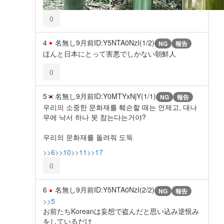
0
4
名無し
9月前
ID:Y5NTA0NzI(1/2)
NG
報告
ほんと日本にとって害悪でしかない朝鮮人
0
5
名無し
9月前
ID:Y0MTYxNjY(1/1)
NG
報告
우리의 소중한 문화재를 훼손할 때는 언제고, 대나
무에 낙서 하나 못 참는다는거야?
우리의 문화재를 돌려줘 도둑
>>6
>>10
>>11
>>17
0
6
名無し
9月前
ID:Y5NTA0NzI(2/2)
NG
報告
>>5
お前たちKoreanは妄想で盗んだと思い込み逆恨み
をしているだけ