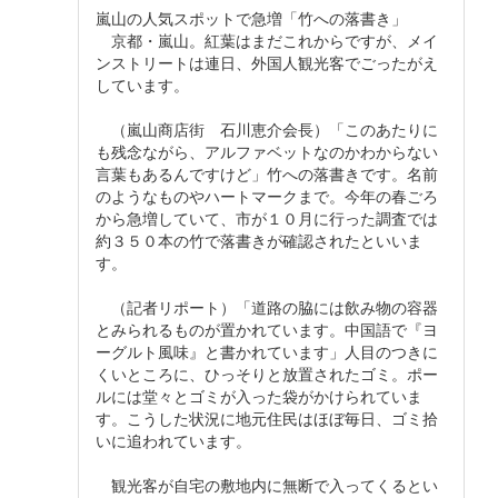
嵐山の人気スポットで急増「竹への落書き」
京都・嵐山。紅葉はまだこれからですが、メイ
ンストリートは連日、外国人観光客でごったがえ
しています。
（嵐山商店街 石川恵介会長）「このあたりに
も残念ながら、アルファベットなのかわからない
言葉もあるんですけど」竹への落書きです。名前
のようなものやハートマークまで。今年の春ごろ
から急増していて、市が１０月に行った調査では
約３５０本の竹で落書きが確認されたといいま
す。
（記者リポート）「道路の脇には飲み物の容器
とみられるものが置かれています。中国語で『ヨ
ーグルト風味』と書かれています」人目のつきに
くいところに、ひっそりと放置されたゴミ。ポー
ルには堂々とゴミが入った袋がかけられていま
す。こうした状況に地元住民はほぼ毎日、ゴミ拾
いに追われています。
観光客が自宅の敷地内に無断で入ってくるとい