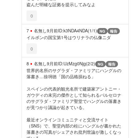
盗んだ明確な証拠を提示してみなよ
0
7
名無し
9月前
ID:k3NDA4NDA(1/1)
NG
報告
イルボンの国宝第1号はウリナラの仏像ニダ
0
8
名無し
9月前
ID:UzMzg0Njg(2/2)
NG
報告
世界的名所のサグラダ・ファミリアにハングルの
落書き…徐坰徳「国の品格損ねる」
スペインの代表的観光名所で建築家アントニー・
ガウディの未完の傑作として知られるバルセロナ
のサグラダ・ファミリア聖堂でハングルの落書き
が見つかり議論が起きている。
最近オンラインコミュニティと交流サイト
（SNS）で、聖堂内部の柱にハングルが書かれた
落書きの写真がシェアされ批判世論が激しくなっ