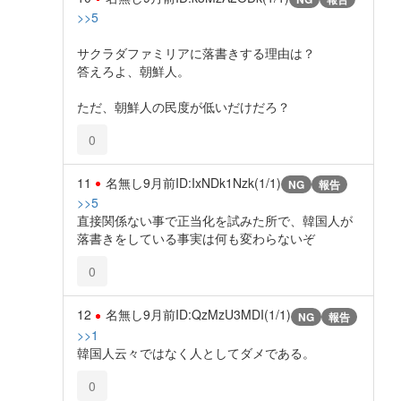
>>5
サクラダファミリアに落書きする理由は？
答えろよ、朝鮮人。
ただ、朝鮮人の民度が低いだけだろ？
0
11
名無し
9月前
ID:IxNDk1Nzk(1/1)
NG
報告
>>5
直接関係ない事で正当化を試みた所で、韓国人が
落書きをしている事実は何も変わらないぞ
0
12
名無し
9月前
ID:QzMzU3MDI(1/1)
NG
報告
>>1
韓国人云々ではなく人としてダメである。
0