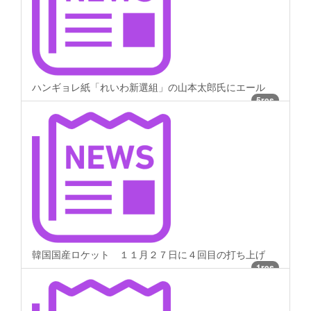
ハンギョレ紙「れいわ新選組」の山本太郎氏にエール
5res
韓国国産ロケット １１月２７日に４回目の打ち上げ
1res