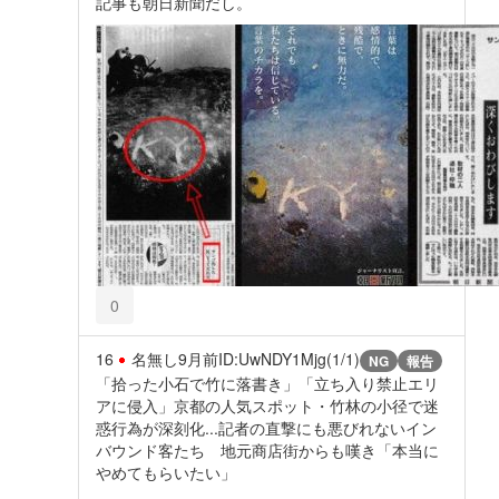
記事も朝日新聞だし。
0
16
名無し
9月前
ID:UwNDY1Mjg(1/1)
NG
報告
「拾った小石で竹に落書き」「立ち入り禁止エリ
アに侵入」京都の人気スポット・竹林の小径で迷
惑行為が深刻化...記者の直撃にも悪びれないイン
バウンド客たち 地元商店街からも嘆き「本当に
やめてもらいたい」