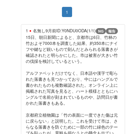
1
1
名無し
9月前
ID:Y0NDU0ODA(1/1)
NG
報告
15日、朝日新聞によると、京都市は6日、竹林の
竹およそ7000本を調査した結果、約350本にナイ
フや鍵など鋭いもので刻んだとみられる落書きが
確認されたと明らかにした。市は被害が大きい竹
の伐採を検討しているという。
アルファベットだけでなく、日本語や漢字で彫ら
れた落書きも見つかっており、中にはハングルで
書かれたものも複数確認された。オンライン上に
掲載された写真を見ると、ハート模様とともにハ
ングルで名前が刻まれているものや、訪問日が書
かれた落書きもある。
京都府立植物園は「竹の表面に一度できた傷は元
に戻らない」と説明した。これを受けて市は、さ
らなる落書きを防ぐために一部の竹に緑色のテー
プを貼ったが、景観を損なうとの懸念も出てい