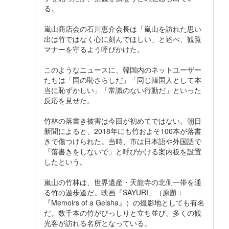
る。
嵐山商店会の石川恵介会長は「嵐山を訪れた思い
出は竹ではなく心に刻んでほしい」と述べ、観覧
マナーを守るよう呼びかけた。
このようなニュースに、韓国内のネットユーザー
たちは「国の恥さらしだ」「同じ韓国人として本
当に恥ずかしい」「常識のない行動だ」といった
反応を見せた。
竹林の落書き被害は今回が初めてではない。朝日
新聞によると、2018年にも竹およそ100本が落書
きで傷つけられた。当時、市は日本語や外国語で
「落書きをしないで」と呼びかける案内板を設置
したという。
嵐山の竹林は、世界遺産・天龍寺の北側一帯を通
る竹の遊歩道だ。映画『SAYURI」（原題：
『Memoirs of a Geisha』）の撮影地としても有名
だ。数千本の竹がびっしりと立ち並び、多くの観
光客が訪れる名所となっている。