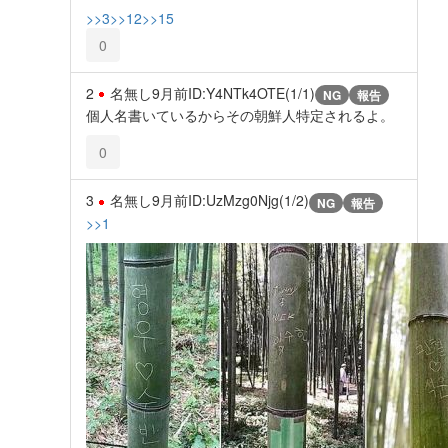
>>3
>>12
>>15
0
2
名無し
9月前
ID:Y4NTk4OTE(1/1)
NG
報告
個人名書いているからその朝鮮人特定されるよ。
0
3
名無し
9月前
ID:UzMzg0Njg(1/2)
NG
報告
>>1