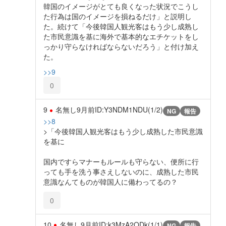
韓国のイメージがとても良くなった状況でこうし
た行為は国のイメージを損ねるだけ」と説明し
た。続けて「今後韓国人観光客はもう少し成熟し
た市民意識を基に海外で基本的なエチケットをし
っかり守らなければならないだろう」と付け加え
た。
>>9
0
9
名無し
9月前
ID:Y3NDM1NDU(1/2)
NG
報告
>>8
>「今後韓国人観光客はもう少し成熟した市民意識
を基に
国内ですらマナーもルールも守らない、便所に行
っても手を洗う事さえしないのに、成熟した市民
意識なんてものが韓国人に備わってるの？
0
10
名無し
9月前
ID:k3MzA2ODk(1/1)
NG
報告