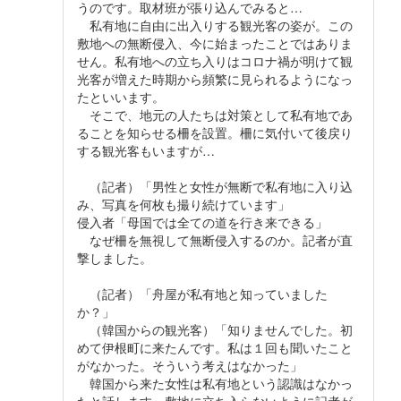
うのです。取材班が張り込んでみると…
私有地に自由に出入りする観光客の姿が。この
敷地への無断侵入、今に始まったことではありま
せん。私有地への立ち入りはコロナ禍が明けて観
光客が増えた時期から頻繁に見られるようになっ
たといいます。
そこで、地元の人たちは対策として私有地であ
ることを知らせる柵を設置。柵に気付いて後戻り
する観光客もいますが…
（記者）「男性と女性が無断で私有地に入り込
み、写真を何枚も撮り続けています」
侵入者「母国では全ての道を行き来できる」
なぜ柵を無視して無断侵入するのか。記者が直
撃しました。
（記者）「舟屋が私有地と知っていました
か？」
（韓国からの観光客）「知りませんでした。初
めて伊根町に来たんです。私は１回も聞いたこと
がなかった。そういう考えはなかった」
韓国から来た女性は私有地という認識はなかっ