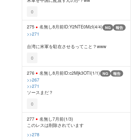
米軍を中国に配置すんのか？ww
0
275
名無し
8月前
ID:Y2NTE0MzI(4/4)
NG
報告
>>271
台湾に米軍を駐在させるってこと？www
0
276
名無し
8月前
ID:c2Mjk3OTI(1/1)
NG
報告
>>267
>>271
ソースまだ？
0
277
名無し
7月前
(1/3)
このレスは削除されています
>>278