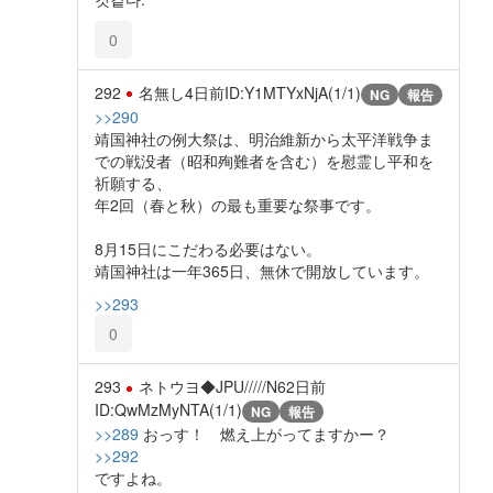
0
292
名無し
4日前
ID:Y1MTYxNjA(1/1)
NG
報告
>>290
靖国神社の例大祭は、明治維新から太平洋戦争ま
での戦没者（昭和殉難者を含む）を慰霊し平和を
祈願する、
年2回（春と秋）の最も重要な祭事です。
8月15日にこだわる必要はない。
靖国神社は一年365日、無休で開放しています。
>>293
0
293
ネトウヨ◆JPU/////N6
2日前
ID:QwMzMyNTA(1/1)
NG
報告
>>289
おっす！ 燃え上がってますかー？
>>292
ですよね。