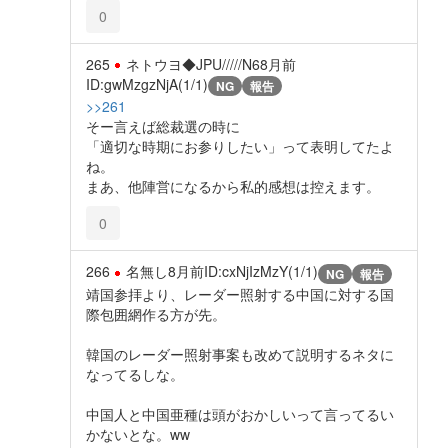
0
265
ネトウヨ◆JPU/////N6
8月前
ID:gwMzgzNjA(1/1)
NG
報告
>>261
そー言えば総裁選の時に
「適切な時期にお参りしたい」って表明してたよ
ね。
まあ、他陣営になるから私的感想は控えます。
0
266
名無し
8月前
ID:cxNjIzMzY(1/1)
NG
報告
靖国参拝より、レーダー照射する中国に対する国
際包囲網作る方が先。
韓国のレーダー照射事案も改めて説明するネタに
なってるしな。
中国人と中国亜種は頭がおかしいって言ってるい
かないとな。ww