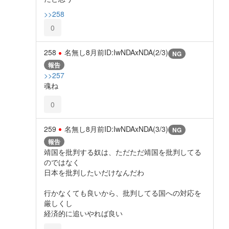
>>258
0
258
名無し
8月前
ID:IwNDAxNDA(2/3)
NG
報告
>>257
魂ね
0
259
名無し
8月前
ID:IwNDAxNDA(3/3)
NG
報告
靖国を批判する奴は、ただただ靖国を批判してる
のではなく
日本を批判したいだけなんだわ
行かなくても良いから、批判してる国への対応を
厳しくし
経済的に追いやれば良い