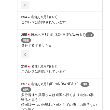
0
254
名無し
9月前
(1/1)
このレスは削除されています
255
日本の王
8月前
ID:Q4MDYxNzA(1/1)
NG
報告
参拝するするサギw
0
256
名無し
8月前
(1/1)
このレスは削除されています
257
名無し
8月前
ID:IwNDAxNDA(1/3)
NG
報告
多分普通の兵隊さんは靖国へ行くより自分の家に
帰ると思うし
靖国は一つの敗戦した国としての癒しの場所なの
だと思う