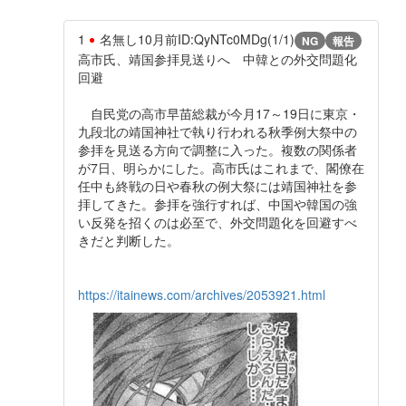
1
名無し
10月前
ID:QyNTc0MDg(1/1)
NG
報告
高市氏、靖国参拝見送りへ 中韓との外交問題化
回避
自民党の高市早苗総裁が今月17～19日に東京・
九段北の靖国神社で執り行われる秋季例大祭中の
参拝を見送る方向で調整に入った。複数の関係者
が7日、明らかにした。高市氏はこれまで、閣僚在
任中も終戦の日や春秋の例大祭には靖国神社を参
拝してきた。参拝を強行すれば、中国や韓国の強
い反発を招くのは必至で、外交問題化を回避すべ
きだと判断した。
https://itainews.com/archives/2053921.html