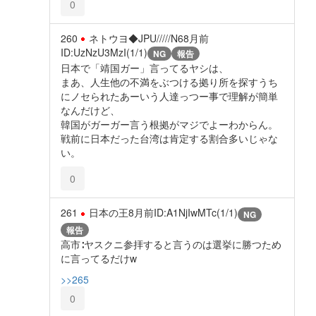
0
260
ネトウヨ◆JPU/////N6
8月前
ID:UzNzU3MzI(1/1)
NG
報告
日本で「靖国ガー」言ってるヤシは、
まあ、人生他の不満をぶつける拠り所を探すうち
にノセられたあーいう人達っつー事で理解が簡単
なんだけど、
韓国がガーガー言う根拠がマジでよーわからん。
戦前に日本だった台湾は肯定する割合多いじゃな
い。
0
261
日本の王
8月前
ID:A1NjIwMTc(1/1)
NG
報告
高市∶ヤスクニ参拝すると言うのは選挙に勝つため
に言ってるだけw
>>265
0