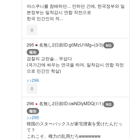
야스쿠니를 참배하던... 안하던 간에, 한국정부와 일
본정부는 밀착감시 연합 작전으로
한국 민간인의 적...
0
295
名無し
2日前
ID:g0MzU1Mg=(3/3)
NG
報告
검찰의 교란술... 무섭다
(국가간에 싸우는 연극을 하며, 밀착감시 연합 작전
으로 민간인 학살)
>>296
0
296
名無し
2日前
ID:cwNDIyMDQ(1/1)
NG
報告
>>295
韓国のスターバックスが家宅捜索を受けたんだっ
て？
これこそ、権力の乱用だろwwwwwww