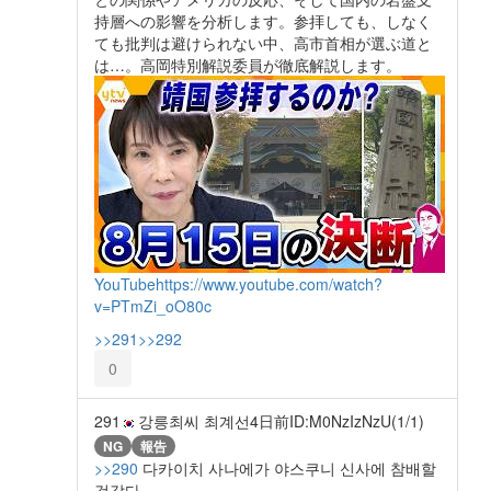
持層への影響を分析します。参拝しても、しなく
ても批判は避けられない中、高市首相が選ぶ道と
は…。高岡特別解説委員が徹底解説します。
YouTube
https://www.youtube.com/watch?
v=PTmZi_oO80c
>>291
>>292
0
291
강릉최씨 최계선
4日前
ID:M0NzIzNzU(1/1)
NG
報告
>>290
다카이치 사나에가 야스쿠니 신사에 참배할
것같다.