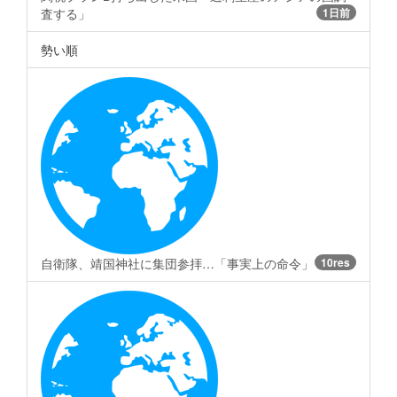
査する」
1日前
勢い順
自衛隊、靖国神社に集団参拝…「事実上の命令」
10res