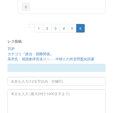
0
1
2
3
4
5
6
レス投稿
TOP
カテゴリ『政治・国際関係』
高市氏、靖国参拝見送りへ － 中韓との外交問題化回避