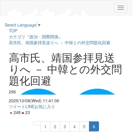
メ
ニ
ュ
Select Language
▼
ー
TOP
カテゴリ『政治・国際関係』
高市氏、靖国参拝見送りへ － 中韓との外交問題化回避
高市氏、靖国参拝見送
りへ － 中韓との外交問
題化回避
296
2025/10/08(Wed) 11:41:06
ツイート
LINE
お気に入り
248
23
1
2
3
4
5
6