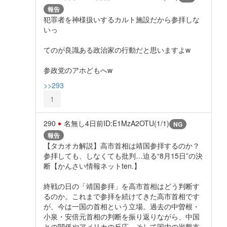
報告
犯罪者を神様扱いするカルト施設だから参拝しな
いっ
てのが良識ある政治家の行動だと思いますよw
参政党のアホどもへw
>>293
1
290
名無し
4日前
ID:E1MzA2OTU(1/1)
NG
報告
【タカオカ解説】高市首相は靖国参拝するのか？
参拝しても、しなくても批判…迫る“8月15日”の決
断【かんさい情報ネットten.】
終戦の日の「靖国参拝」を高市首相はどう判断す
るのか。これまで参拝を続けてきた高市首相です
が、今は一国の首相という立場。過去の中曽根・
小泉・安倍元首相の判断を振り返りながら、中国
との関係やアメリカの反応、そして国内の岩盤支