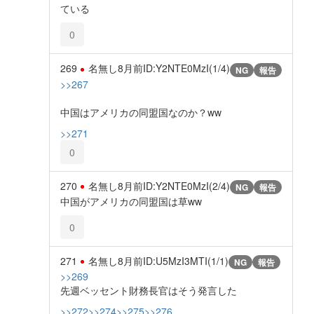
ている
0
269
名無し
8月前
ID:Y2NTE0MzI(1/4)
NG
報告
>>267
中国はアメリカの同盟国なのか？ww
>>271
0
270
名無し
8月前
ID:Y2NTE0MzI(2/4)
NG
報告
中国がアメリカの同盟国は草ww
0
271
名無し
8月前
ID:U5MzI3MTI(1/1)
NG
報告
>>269
先週ベッセント財務長官はそう発言した
>>272
>>274
>>275
>>276