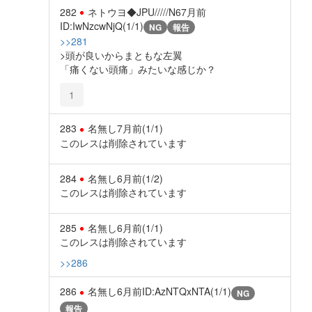
282
ネトウヨ◆JPU/////N6
7月前
ID:IwNzcwNjQ(1/1)
NG
報告
>>281
>頭が良いからまともな左翼
「痛くない頭痛」みたいな感じか？
1
283
名無し
7月前
(1/1)
このレスは削除されています
284
名無し
6月前
(1/2)
このレスは削除されています
285
名無し
6月前
(1/1)
このレスは削除されています
>>286
286
名無し
6月前
ID:AzNTQxNTA(1/1)
NG
報告