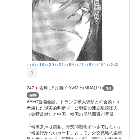
>>4
>>18
>>30
>>31
>>69
>>71
>>87
>>181
>>242
0
247
名無し
9月前
ID:YwMjExMDA(1/1)
NG
報告
APEC首脳会談、トランプ米大統領との会談）を
考慮した現実的判断で、公明党の連立離脱圧力
（参拝反対）と中国・韓国の反発回避が背景
「靖国参拝は信念、外交問題化すべきではない」
「靖国行かないカード」として、外交戦略の柔軟
性を示すもので、短期的に中国・韓国への配慮と