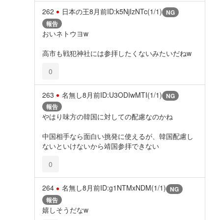
262
日本の王
8月前
ID:k5NjIzNTc(1/1)
NG
報告
おいネトウヨw
高市も戦犯神社には参拝したくないみたいだねw
0
263
名無し
8月前
ID:U3ODIwMTI(1/1)
NG
報告
やはり味方の韓国に対しての配慮なのかね
中国相手なら面白い挑発に使えるが、韓国配慮し
ないといけないから靖国参拝できない
0
264
名無し
8月前
ID:g1NTMxNDM(1/1)
NG
報告
嬉しそうだなw