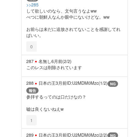
>>285
して欲しいのなら、文句言うなよww
べつに朝鮮人なんか眼中にないけどな。ww
お前らは未だに追放されてないことを感謝してれ
ばいい。
0
287
名無し
6月前
(2/2)
このレスは削除されています
288
日本の王
3月前
ID:U2MDM0Mzc(1/2)
NG
報告
参拝するってのは口だけなの？
嘘は良くないねえw
1
289
日本の王
3月前
ID:U2MDM0Mzc(2/2)
NG