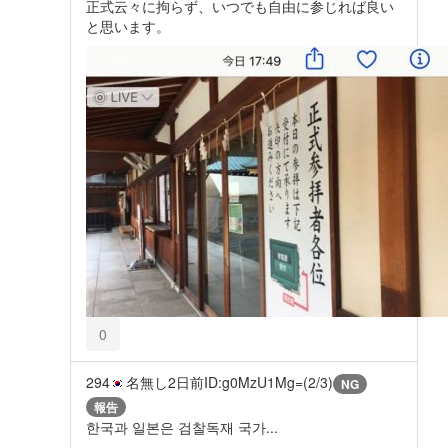
正式云々に拘らず、いつでも自由に参じれば良い
と思います。
0
294
名無し
2日前
ID:g0MzU1Mg=(2/3)
NG
報告
한국과 일본은 검찰독재 국가...