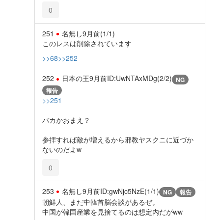
0
251
名無し
9月前
(1/1)
このレスは削除されています
>>68
>>252
252
日本の王
9月前
ID:UwNTAxMDg(2/2)
NG
報告
>>251
バカかおまえ？
参拝すれば敵が増えるから邪教ヤスクニに近づか
ないのだよw
0
253
名無し
9月前
ID:gwNjc5NzE(1/1)
NG
報告
朝鮮人、まだ中韓首脳会談があるぜ。
中国が韓国産業を見捨てるのは想定内だがww