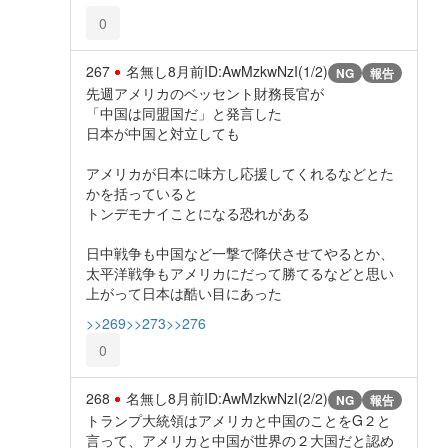
0
267
名無し
8月前
ID:AwMzkwNzI(1/2)
NG
報告
先週アメリカのベッセント財務長官が
「中国は同盟国だ」と発言した
日本が中国と対立しても
アメリカが日本に味方し応援してくれるなどとた
かを括っていると
トンデモナイことになる恐れがある
日中戦争も中国など一撃で降伏させてやるとか、
太平洋戦争もアメリカにだって勝てるなどと思い
上がって日本は酷い目にあった
>>269
>>273
>>276
0
268
名無し
8月前
ID:AwMzkwNzI(2/2)
NG
報告
トランプ大統領はアメリカと中国のことをG２と
言って、アメリカと中国が世界の２大国だと認め