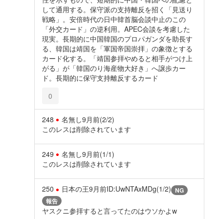
して通用する。保守派の支持離反を招く「見送り
戦略」。安倍時代の日中韓首脳会談中止のこの
「外交カード」の逆利用。APEC会談を考慮した
現実。長期的に中国韓国のプロパガンダを助長す
る、韓国は靖国を「軍国帝国崇拝」の象徴とする
カード化する。「靖国参拝やめると相手がつけ上
がる」が「韓国のり海産物大好き」へ譲歩カー
ド。長期的に保守支持離反するカード
0
248
名無し
9月前
(2/2)
このレスは削除されています
249
名無し
9月前
(1/1)
このレスは削除されています
250
日本の王
9月前
ID:UwNTAxMDg(1/2)
NG
報告
ヤスクニ参拝すると言ってたのはウソかよw