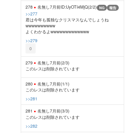
278
名無し
7月前
ID:UyOTI4MjQ(2/2)
NG
報告
>>277
君は今年も孤独なクリスマスなんでしょうね
wwwwwwwwww
よくわかるよwwwwwwwwwwwww
>>279
0
279
名無し
7月前
(2/3)
このレスは削除されています
280
名無し
7月前
(1/1)
このレスは削除されています
>>281
281
名無し
7月前
(3/3)
このレスは削除されています
>>282