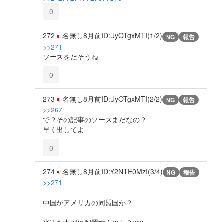
0
272
名無し
8月前
ID:UyOTgxMTI(1/2)
NG
報告
>>271
ソースをだそうね
0
273
名無し
8月前
ID:UyOTgxMTI(2/2)
NG
報告
>>267
で？その記事のソースまだなの？
早く出してよ
0
274
名無し
8月前
ID:Y2NTE0MzI(3/4)
NG
報告
>>271
中国がアメリカの同盟国か？