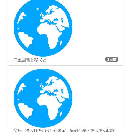
二重国籍と移民と
2日前
関税プランB持ち出した米国「過剰生産のアジアの国調