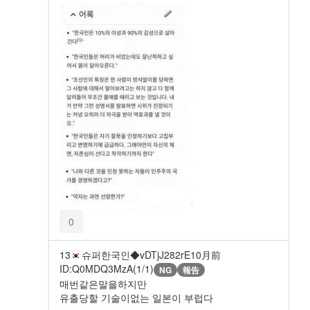
0
13
슈퍼한국인◆vDTjJ282rE
10月前
ID:Q0MDQ3MzA(1/1)
NG
報告
매번같은말을하지만
유출당할 기술이없는 일본이 부럽다