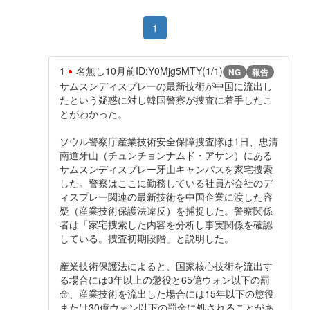
1
1
名無し
10月前
ID:Y0Mjg5MTY(1/1)
NG
報告
サムスンディスプレーの最新技術が中国に流出し
たという疑惑に対し韓国警察が捜査に着手したこ
とがわかった。
ソウル警察庁産業技術安全保障捜査隊は1日、忠清
南道牙山（チュンチョンナムド・アサン）にある
サムスンディスプレー牙山キャンパスを家宅捜索
した。警察はここに勤務している社員が会社のデ
ィスプレー関連の最新技術を中国企業に渡した容
疑（産業技術保護法違反）を捕捉した。警察関係
者は「家宅捜索した内容を分析し事実関係を確認
している。捜査初期段階」と説明した。
産業技術保護法によると、国家核心技術を流出す
る場合には3年以上の懲役と65億ウォン以下の罰
金、産業技術を流出した場合には15年以下の懲役
または30億ウォン以下の罰金に処されることがあ