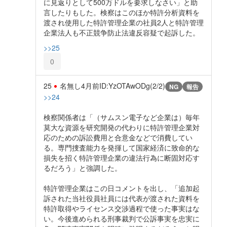
に見返りとして500万ドルを要求しなさい」と助
言したりもした。検察はこのほか特許分析資料を
渡され使用した特許管理企業の社員2人と特許管理
企業法人も不正競争防止法違反容疑で起訴した。
>>25
0
25
名無し
4月前
ID:YzOTAwODg(2/2)
NG
報告
>>24
検察関係者は「（サムスン電子など企業は）毎年
莫大な資源を研究開発の代わりに特許管理企業対
応のための訴訟費用と合意金などで消費してい
る。専門捜査能力を発揮して国家経済に致命的な
損失を招く特許管理企業の違法行為に断固対応す
るだろう」と強調した。
特許管理企業はこの日コメントを出し、「追加起
訴された当社役員社員には代表が渡された資料を
特許取得やライセンス交渉過程で使った事実はな
い。今後進められる刑事裁判で公訴事実を忠実に