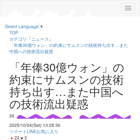
メ
ニ
ュ
Select Language
▼
ー
TOP
カテゴリ『ニュース』
「年俸30億ウォン」の約束にサムスンの技術持ち出す…また
中国への技術流出疑惑
「年俸30億ウォン」の
約束にサムスンの技術
持ち出す…また中国へ
の技術流出疑惑
26
2025/10/04(Sat) 13:28:36
ツイート
LINE
お気に入り
22
3