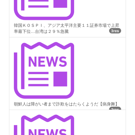
韓国ＫＯＳＰＩ、アジア太平洋主要１１証券市場で上昇
率最下位…台湾は２９％急騰
3res
朝鮮人は障がい者まで詐欺をはたらくようだ【病身舞】
3res