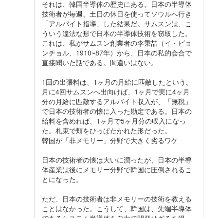
それは、韓国半導体の歴史にある。日本の半導体
技術者が毎週、土日の休日を使ってソウルへ行き
「アルバイト指導」した結果だ。サムスンは、こ
ういう違法な形で日本の半導体技術を窃取した。
これは、私がサムスン創業者の李秉喆（イ・ビョ
ンチョル、1910~87年）から、日本の私的会合で
直接聞いた話である。間違いはない。
1回の出張料は、1ヶ月の月給に匹敵したという。
月に4回サムスンへ出向けば、1ヶ月で実に4ヶ月
分の月給に匹敵するアルバイト収入が、「無税」
で日本の技術者の懐に入った勘定である。日本の
給料を含めれば、1ヶ月で5ヶ月分の収入になっ
た。札束で頬をひっぱたかれた形だった。
韓国が「非メモリー」分野で大きく劣るワケ
日本の技術者の懐は大いに潤ったが、日本の半導
体産業は後にメモリー分野で韓国に圧倒されるこ
とになった。
ただ、日本の技術者は非メモリーの技術を教える
ことはなかった。こうして、韓国は、先端半導体
であるシステム半導体を自力で開発せざるを得