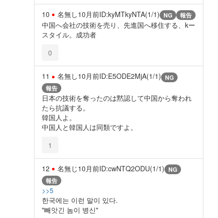
10
名無し
10月前
ID:kyMTkyNTA(1/1)
NG
報告
中国へ会社の技術を売り、先進国へ移住する、kー
スタイル。成功者
0
11
名無し
10月前
ID:E5ODE2MjA(1/1)
NG
報告
日本の技術を奪ったのは黙認して中国から奪われ
たら抗議する。
韓国人よ。
中国人と韓国人は同類ですよ。
1
12
名無じ
10月前
ID:cwNTQ2ODU(1/1)
NG
報告
>>5
한국에는 이런 말이 있다.
"빼앗긴 놈이 병신"