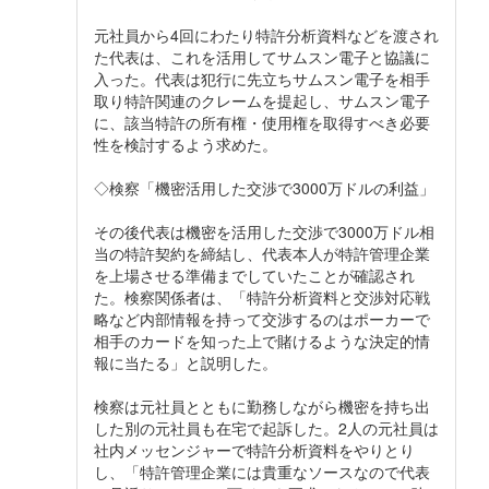
元社員から4回にわたり特許分析資料などを渡され
た代表は、これを活用してサムスン電子と協議に
入った。代表は犯行に先立ちサムスン電子を相手
取り特許関連のクレームを提起し、サムスン電子
に、該当特許の所有権・使用権を取得すべき必要
性を検討するよう求めた。
◇検察「機密活用した交渉で3000万ドルの利益」
その後代表は機密を活用した交渉で3000万ドル相
当の特許契約を締結し、代表本人が特許管理企業
を上場させる準備までしていたことが確認され
た。検察関係者は、「特許分析資料と交渉対応戦
略など内部情報を持って交渉するのはポーカーで
相手のカードを知った上で賭けるような決定的情
報に当たる」と説明した。
検察は元社員とともに勤務しながら機密を持ち出
した別の元社員も在宅で起訴した。2人の元社員は
社内メッセンジャーで特許分析資料をやりとり
し、「特許管理企業には貴重なソースなので代表