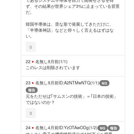
ず、その結果が世界シェア3%に止まっている背景
だ。
韓国半導体は、歪な形で発展してきただけに、
「半導体神話」などと仰々しく言えるはずはな
い。
0
22
名無し
9月前
(1/1)
このレスは削除されています
23
名無し
9月前
ID:A2NTMwNTQ(1/1)
NG
報告
元をただせば｢サムスンの技術」＝｢日本の技術」
ではないのか？
0
24
名無し
4月前
ID:YzOTAwODg(1/2)
NG
報告