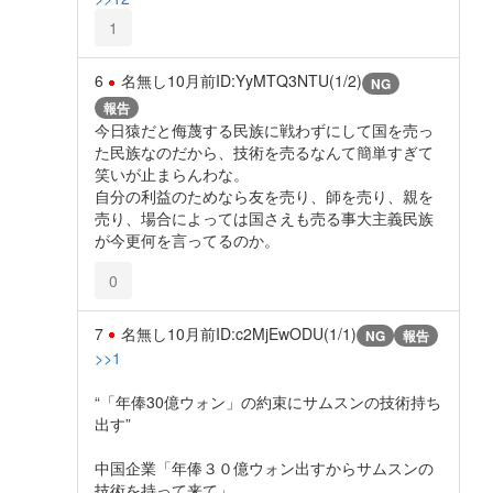
1
6
名無し
10月前
ID:YyMTQ3NTU(1/2)
NG
報告
今日猿だと侮蔑する民族に戦わずにして国を売っ
た民族なのだから、技術を売るなんて簡単すぎて
笑いが止まらんわな。
自分の利益のためなら友を売り、師を売り、親を
売り、場合によっては国さえも売る事大主義民族
が今更何を言ってるのか。
0
7
名無し
10月前
ID:c2MjEwODU(1/1)
NG
報告
>>1
“「年俸30億ウォン」の約束にサムスンの技術持ち
出す”
中国企業「年俸３０億ウォン出すからサムスンの
技術を持って来て」