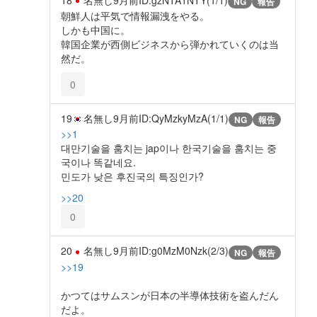
NG
報告
朝鮮人は平気で情報漏洩をやる。
しかも中国に。
韓国企業が西側ビジネスから弾かれていくのは当
然だ。
0
19
名無し
9月前
ID:QyMzkyMzA(1/1)
NG
報告
>>1
대만기술을 훔치는 jap이나 한국기술을 훔치는 중
국이나 똑같네요.
민도가 낮은 후진국의 특징인가?
>>20
0
20
名無し
9月前
ID:g0MzM0Nzk(2/3)
NG
報告
>>19
かつてはサムスンが日本の半導体技術を盗んだん
だよ。