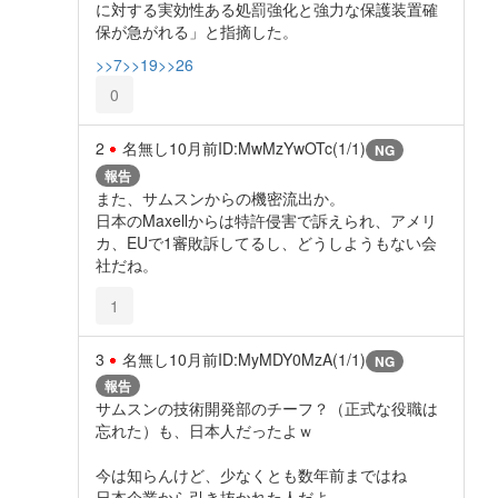
に対する実効性ある処罰強化と強力な保護装置確
保が急がれる」と指摘した。
>>7
>>19
>>26
0
2
名無し
10月前
ID:MwMzYwOTc(1/1)
NG
報告
また、サムスンからの機密流出か。
日本のMaxellからは特許侵害で訴えられ、アメリ
カ、EUで1審敗訴してるし、どうしようもない会
社だね。
1
3
名無し
10月前
ID:MyMDY0MzA(1/1)
NG
報告
サムスンの技術開発部のチーフ？（正式な役職は
忘れた）も、日本人だったよｗ
今は知らんけど、少なくとも数年前まではね
日本企業から引き抜かれた人だよ