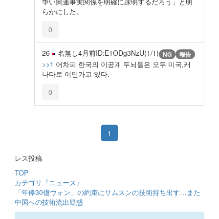
争い関連事実関係を明確に疎明するだろう」と明
らかにした。
0
26
名無し
4月前
ID:E1ODg3NzU(1/1)
NG
報告
>>1
어차피 한국의 이공계 두뇌들은 모두 미국,캐
나다로 이민가고 있다.
0
1
レス投稿
TOP
カテゴリ『ニュース』
「年俸30億ウォン」の約束にサムスンの技術持ち出す…また
中国への技術流出疑惑