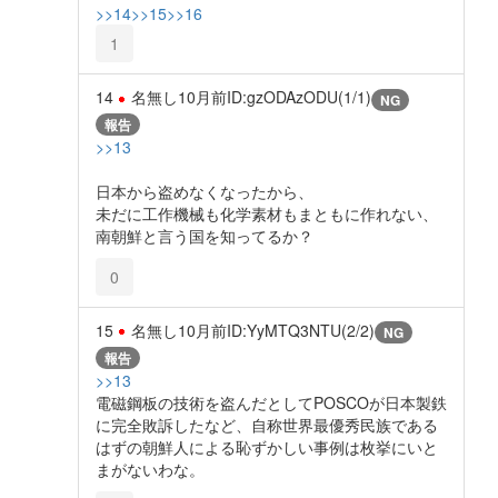
>>14
>>15
>>16
1
14
名無し
10月前
ID:gzODAzODU(1/1)
NG
報告
>>13
日本から盗めなくなったから、
未だに工作機械も化学素材もまともに作れない、
南朝鮮と言う国を知ってるか？
0
15
名無し
10月前
ID:YyMTQ3NTU(2/2)
NG
報告
>>13
電磁鋼板の技術を盗んだとしてPOSCOが日本製鉄
に完全敗訴したなど、自称世界最優秀民族である
はずの朝鮮人による恥ずかしい事例は枚挙にいと
まがないわな。