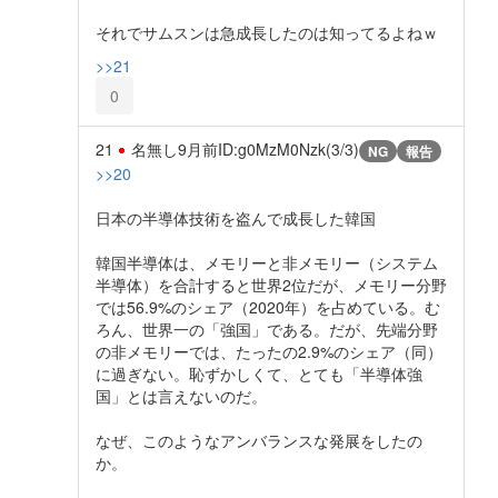
それでサムスンは急成長したのは知ってるよねｗ
>>21
0
21
名無し
9月前
ID:g0MzM0Nzk(3/3)
NG
報告
>>20
日本の半導体技術を盗んで成長した韓国
韓国半導体は、メモリーと非メモリー（システム
半導体）を合計すると世界2位だが、メモリー分野
では56.9%のシェア（2020年）を占めている。む
ろん、世界一の「強国」である。だが、先端分野
の非メモリーでは、たったの2.9%のシェア（同）
に過ぎない。恥ずかしくて、とても「半導体強
国」とは言えないのだ。
なぜ、このようなアンバランスな発展をしたの
か。