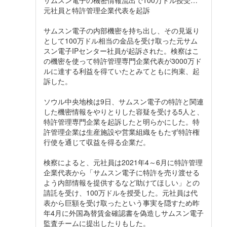
サムスン電子の機密情報流出で100万ドル授受…
元社員と特許管理企業代表を起訴
サムスン電子の内部機密を持ち出し、その見返り
として100万ドル相当の金品を受け取った元サム
スン電子IPセンター社員が起訴された。検察はこ
の機密を使って特許管理専門企業代表が3000万ド
ルに達する利益を得ていたとみてともに拘束、起
訴した。
ソウル中央地検は9日、サムスン電子の特許と関連
した機密情報をやりとりした容疑を受ける5人と、
特許管理専門企業を起訴したと明らかにした。特
許管理企業は生産施設や営業組織をもたず特許権
行使を通じて収益を得る企業だ。
検察によると、元社員は2021年4～6月に特許管理
企業代表から「サムスン電子に特許を売り渡せる
よう内部情報を提供するなど助けてほしい」との
請託を受け、100万ドルを授受した。元社員は代
表から巨額を受け取ったという事実を隠すため昨
年4月に外国為替賃金確認書を偽造しサムスン電子
監査チームに提出したりもした。