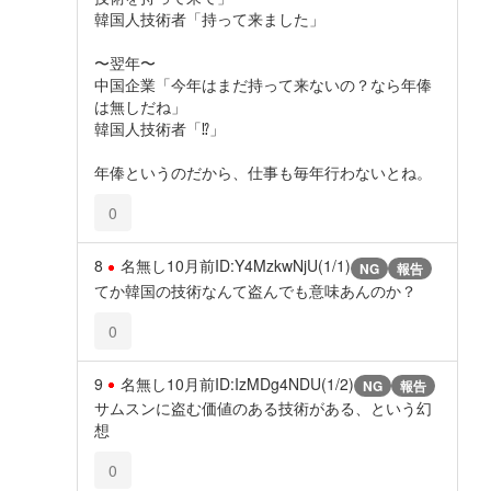
韓国人技術者「持って来ました」
〜翌年〜
中国企業「今年はまだ持って来ないの？なら年俸
は無しだね」
韓国人技術者「⁉」
年俸というのだから、仕事も毎年行わないとね。
0
8
名無し
10月前
ID:Y4MzkwNjU(1/1)
NG
報告
てか韓国の技術なんて盗んでも意味あんのか？
0
9
名無し
10月前
ID:IzMDg4NDU(1/2)
NG
報告
サムスンに盗む価値のある技術がある、という幻
想
0