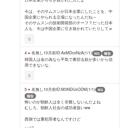
今は、そのサムスンが日本企業にしたことを、中
国企業にやられる立場になったんだね～
そのサムスンの技術開発部のチーフ？だった日本
人も、今は中国企業に引き抜かれていたりしてｗ
0
4
名無し
10月前
ID:AxMDcxNzA(1/1)
NG
報告
韓国人は金の為なら平気で裏切る奴が多いから信
用できないな。
0
5
名無し
10月前
ID:M3NDUxODM(1/1)
NG
報告
怖いのが朝鮮人は全く非難しないんだよね
むしろ、朝鮮人社会の成功者扱いww
西側では重犯罪者なんですけど
>>12