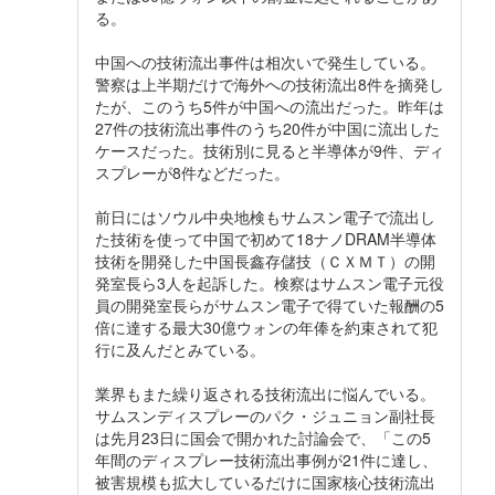
る。
中国への技術流出事件は相次いで発生している。
警察は上半期だけで海外への技術流出8件を摘発し
たが、このうち5件が中国への流出だった。昨年は
27件の技術流出事件のうち20件が中国に流出した
ケースだった。技術別に見ると半導体が9件、ディ
スプレーが8件などだった。
前日にはソウル中央地検もサムスン電子で流出し
た技術を使って中国で初めて18ナノDRAM半導体
技術を開発した中国長鑫存儲技（ＣＸＭＴ）の開
発室長ら3人を起訴した。検察はサムスン電子元役
員の開発室長らがサムスン電子で得ていた報酬の5
倍に達する最大30億ウォンの年俸を約束されて犯
行に及んだとみている。
業界もまた繰り返される技術流出に悩んでいる。
サムスンディスプレーのパク・ジュニョン副社長
は先月23日に国会で開かれた討論会で、「この5
年間のディスプレー技術流出事例が21件に達し、
被害規模も拡大しているだけに国家核心技術流出