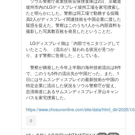
ソウル警察庁産業技術安保捜査隊は2日、京畿道
坡州市内のLGディスプレイ坡州工場を家宅捜索し
たと明らかにした。警察は同工場で勤務する役職
員2人がディスプレイ関連技術を中国企業に渡した
疑惑を捉えた。警察はこのうち1人から内部資料を
撮影した写真数百枚を発見したということだ。
LGディスプレイ側は「内部でモニタリングして
いたところ、（流出が）疑われる状況が見つか
り、まず警察に告発した」としている。
警察が摘発した今年上半期の海外技術流出は8件
で、このうち5件の流出先が中国だった。また、1
日にはサムスンディスプレイの最新技術が中国の
特定企業に流出した状況をソウル警察庁が捉え、
忠清南道にあるサムスンディスプレイ牙山キャン
パスを家宅捜索した。
https://www.chosunonline.com/site/data/html_dir/2025/
0
18
名無し
9月前
ID:gzNTA1NTY(1/1)