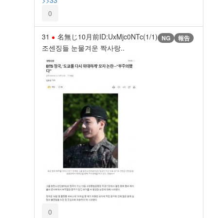
>>33
0
31
名無じ
10月前
ID:UxMjc0NTc(1/1)
NG
報告
조센징들 눈물겨운 짝사랑..
0