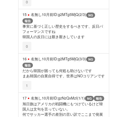
0
15
名無し
10月前
ID:g2MTg5MjQ(2/3)
NG
報告
事実に基づく正しい歴史をするべきです、反日パ
フォーマンスですね
韓国人の反日には厭き厭きしています
0
16
名無し
10月前
ID:g2MTg5MjQ(3/3)
NG
報告
だから韓国が困っても何処も助けないです
まあ韓国の自業自得です、世界はNOコリアンです
1
17
名無し
10月前
ID:gzNzQxMzI(1/1)
NG
報告
旭日旗はアメリカの戦闘機にもつけているけど韓
国人は文句を言っていない。
何でサッカー選手の差別の言い訳でここまで発展