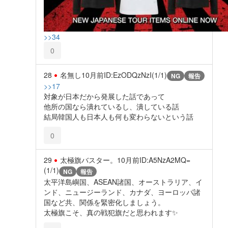
>>34
0
28
名無し
10月前
ID:EzODQzNzI(1/1)
NG
報告
>>17
対象が日本だから発展した話であって
他所の国なら潰れているし、潰している話
結局韓国人も日本人も何も変わらないという話
0
29
太極旗バスター。
10月前
ID:A5NzA2MQ=
(1/1)
NG
報告
太平洋島嶼国、ASEAN諸国、オーストラリア、イ
ンド、ニュージーランド、カナダ、ヨーロッパ諸
国など共、関係を緊密化しましょう。
太極旗こそ、真の戦犯旗だと思われます✨️