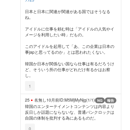
日本と日本に関連が関連がある国ではそうなる
ね。
アイドルに仕事を頼む時は「アイドルの人気やイ
メージを利用したい時」だもの。
このアイドルを起用して「あ、この企業は日本の
事japと思ってるのか」とは思われたくない。
韓国か日本が関係ない国なら仕事は有るだろうけ
ど、そういう所の仕事がどれだけ有るかはお察
し。
1
25
名無し
10月前
ID:M5MjMyNjg(1/1)
NG
報告
韓国のエンターテイメントコンテンツは内容より
反日しか話題にならないな、普通パンクロックは
自国の体制を批判する為にあるものだ。
0