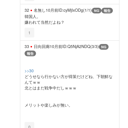
32
名無し
10月前
ID:cyMjIxODg(1/1)
NG
報告
韓国人。
嫌われて当然だよね？
1
33
日向回廊
10月前
ID:Q5NjA2NDQ(3/3)
NG
報告
>>30
どうせなら行かない方が得策だけどね、下朝鮮な
んてｗｗ
北とはまだ戦争中だしｗｗｗ
メリットや楽しみが無い。
0