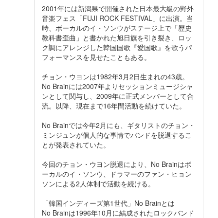
2001年には新潟県で開催された日本最大級の野外
音楽フェス「FUJI ROCK FESTIVAL」に出演。当
時、ボーカルのイ・ソンウがステージ上で「歴史
教科書歪曲」と書かれた旭日旗を引き裂き、ロッ
ク調にアレンジした韓国国歌『愛国歌』を歌うパ
フォーマンスを見せたこともある。
チョン・ウヨンは1982年3月2日生まれの43歳。
No Brainには2007年よりセッションミュージシャ
ンとして関与し、2009年に正式メンバーとして合
流。以降、現在まで16年間活動を続けていた。
No Brainでは今年2月にも、ギタリストのチョン・
ミンジュンが個人的な事情でバンドを脱退するこ
とが発表されていた。
今回のチョン・ウヨン脱退により、No Brainはボ
ーカルのイ・ソンウ、ドラマーのファン・ヒョン
ソンによる2人体制で活動を続ける。
「韓国インディーズ第1世代」No Brainとは
No Brainは1996年10月に結成されたロックバンド