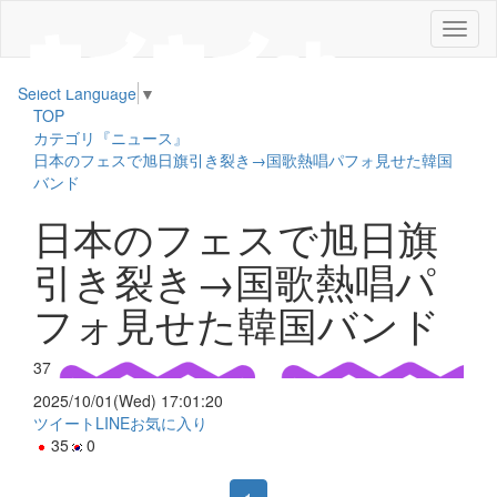
メ
ニ
ュ
Select Language
▼
ー
TOP
カテゴリ『ニュース』
日本のフェスで旭日旗引き裂き→国歌熱唱パフォ見せた韓国
バンド
日本のフェスで旭日旗
引き裂き→国歌熱唱パ
フォ見せた韓国バンド
37
2025/10/01(Wed) 17:01:20
ツイート
LINE
お気に入り
35
0