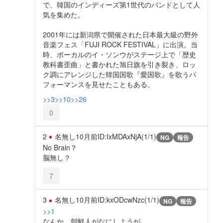
で、韓国のインディーズ第1世代のバンドとして人
気を集めた。
2001年には新潟県で開催された日本最大級の野外
音楽フェス「FUJI ROCK FESTIVAL」に出演。当
時、ボーカルのイ・ソンウがステージ上で「歴史
教科書歪曲」と書かれた旭日旗を引き裂き、ロッ
ク調にアレンジした韓国国歌『愛国歌』を歌うパ
フォーマンスを見せたこともある。
>>3
>>10
>>26
0
2
名無し
10月前
ID:IxMDAxNjA(1/1)
NG
報告
No Brain？
脳無し？
7
3
名無し
10月前
ID:kxODcwNzc(1/1)
NG
報告
>>1
なんか、朝鮮人がなにしようが