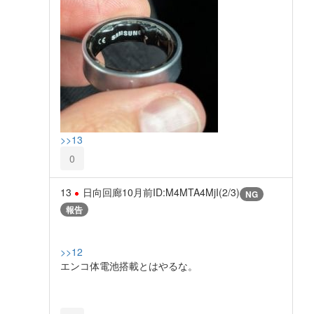
>>13
0
13
日向回廊
10月前
ID:M4MTA4MjI(2/3)
NG
報告
>>12
エンコ体電池搭載とはやるな。