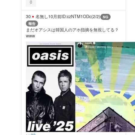
0
30
名無し
10月前
ID:czNTM1ODc(2/2)
NG
報告
まだオアシスは韓国人のアホ指摘を無視してる？
www