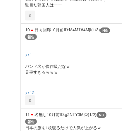
駄目だ韓国人はーー
0
10
日向回廊
10月前
ID:M4MTA4MjI(1/3)
NG
報告
>>1
バンド名が傑作級だなｗ
見事すぎるｗｗｗ
>>12
0
11
名無し
10月前
ID:g2NTY3MjQ(1/2)
NG
報告
日本の旗を1枚破るだけで人気が上がるｗ