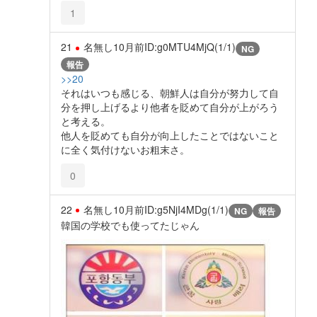
1
21
名無し
10月前
ID:g0MTU4MjQ(1/1)
NG
報告
>>20
それはいつも感じる、朝鮮人は自分が努力して自
分を押し上げるより他者を貶めて自分が上がろう
と考える。
他人を貶めても自分が向上したことではないこと
に全く気付けないお粗末さ。
0
22
名無し
10月前
ID:g5NjI4MDg(1/1)
NG
報告
韓国の学校でも使ってたじゃん