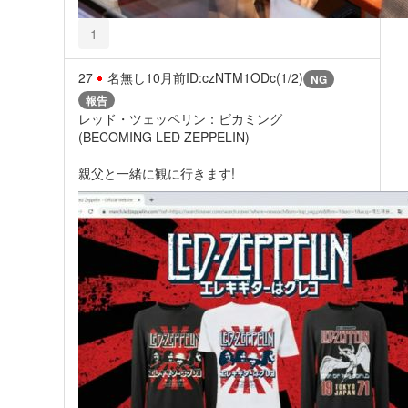
1
27
名無し
10月前
ID:czNTM1ODc(1/2)
NG
報告
レッド・ツェッペリン：ビカミング
(BECOMING LED ZEPPELIN)
親父と一緒に観に行きます!