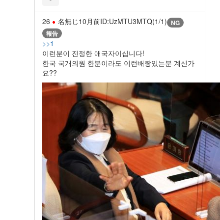
26
名無じ
10月前
ID:UzMTU3MTQ(1/1)
NG
報告
>>1
이런분이 진정한 애국자이십니다!
한국 국개의원 한분이라도 이런배짱있는분 계신가
요??