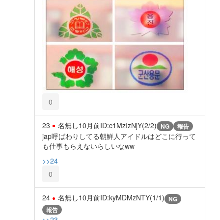
0
23
名無し
10月前
ID:c1MzIzNjY(2/2)
NG
報告
jap呼ばわりしてる朝鮮人アイドルはどこに行って
も仕事もらえないらしいなww
>>24
0
24
名無し
10月前
ID:kyMDMzNTY(1/1)
NG
報告
>>23