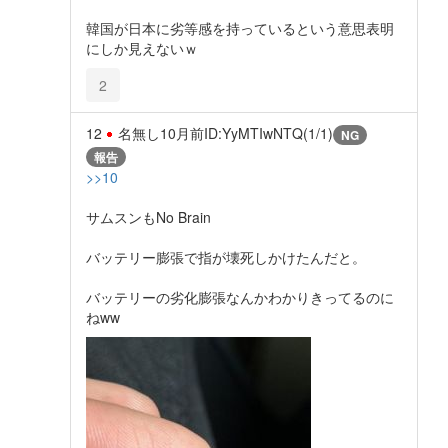
韓国が日本に劣等感を持っているという意思表明
にしか見えないｗ
2
12
名無し
10月前
ID:YyMTIwNTQ(1/1)
NG
報告
>>10
サムスンもNo Brain
バッテリー膨張で指が壊死しかけたんだと。
バッテリーの劣化膨張なんかわかりきってるのに
ねww