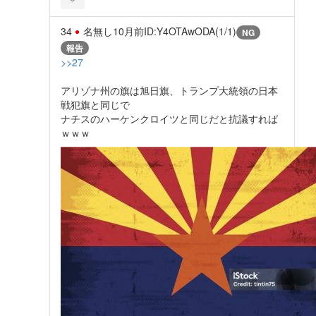
34
名無し
10月前
ID:Y4OTAwODA(1/1)
NG
報告
>>27
アリゾナ州の旗は旭日旗、トランプ大統領の日本
戦犯旗と同じで
ナチスのハーケンクロイツと同じだと抗議すれば
ｗｗｗ