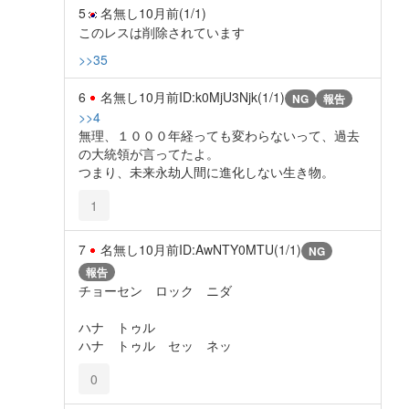
5
名無し
10月前
(1/1)
このレスは削除されています
>>35
6
名無し
10月前
ID:k0MjU3Njk(1/1)
NG
報告
>>4
無理、１０００年経っても変わらないって、過去
の大統領が言ってたよ。
つまり、未来永劫人間に進化しない生き物。
1
7
名無し
10月前
ID:AwNTY0MTU(1/1)
NG
報告
チョーセン ロック ニダ
ハナ トゥル
ハナ トゥル セッ ネッ
0