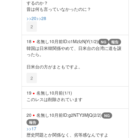
するのか？
昔は何も言っていなかったのに？
>>20
>>28
2
18
名無し
10月前
ID:c1MzIzNjY(1/2)
NG
報告
韓国は日米韓関係やめて、日米台の台湾に道を譲
ったら。
日米台の方がまともですよ。
2
19
名無し
10月前
(1/1)
このレスは削除されています
20
名無し
10月前
ID:g2NTY3MjQ(2/2)
NG
報告
>>17
歴史問題とか関係なく、劣等感なんですよ