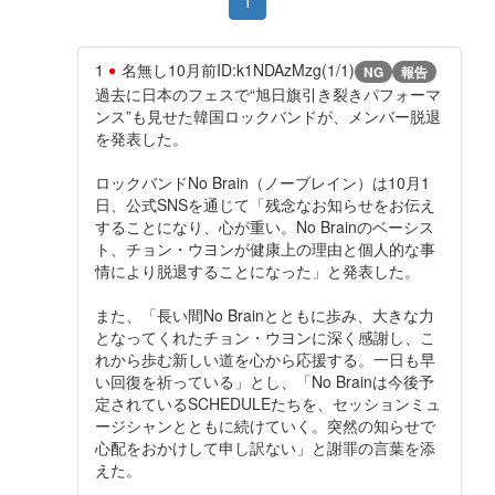
1
1
名無し
10月前
ID:k1NDAzMzg(1/1)
NG
報告
過去に日本のフェスで“旭日旗引き裂きパフォーマ
ンス”も見せた韓国ロックバンドが、メンバー脱退
を発表した。
ロックバンドNo Brain（ノーブレイン）は10月1
日、公式SNSを通じて「残念なお知らせをお伝え
することになり、心が重い。No Brainのベーシス
ト、チョン・ウヨンが健康上の理由と個人的な事
情により脱退することになった」と発表した。
また、「長い間No Brainとともに歩み、大きな力
となってくれたチョン・ウヨンに深く感謝し、こ
れから歩む新しい道を心から応援する。一日も早
い回復を祈っている」とし、「No Brainは今後予
定されているSCHEDULEたちを、セッションミュ
ージシャンとともに続けていく。突然の知らせで
心配をおかけして申し訳ない」と謝罪の言葉を添
えた。