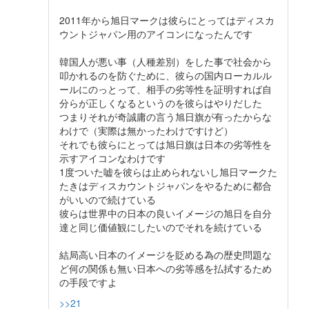
2011年から旭日マークは彼らにとってはディスカ
ウントジャパン用のアイコンになったんです
韓国人が悪い事（人種差別）をした事で社会から
叩かれるのを防ぐために、彼らの国内ローカルル
ールにのっとって、相手の劣等性を証明すれば自
分らが正しくなるというのを彼らはやりだした
つまりそれが奇誠庸の言う旭日旗が有ったからな
わけで（実際は無かったわけですけど）
それでも彼らにとっては旭日旗は日本の劣等性を
示すアイコンなわけです
1度ついた嘘を彼らは止められないし旭日マークた
たきはディスカウントジャパンをやるために都合
がいいので続けている
彼らは世界中の日本の良いイメージの旭日を自分
達と同じ価値観にしたいのでそれを続けている
結局高い日本のイメージを貶める為の歴史問題な
ど何の関係も無い日本への劣等感を払拭するため
の手段ですよ
>>21