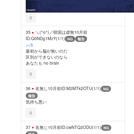
0
35
＼(^o^)／韓国は虚無
10月前
ID:Q0NDg1MzY(1/1)
NG
報告
>>5
最初から脳が無いのだ
区別ができないのなら
あなたも no brain
0
36
名無し
10月前
ID:M2MTk2OTU(1/1)
NG
報告
気持ち悪い
0
37
名無じ
10月前
ID:cwNTQ2ODU(1/1)
NG