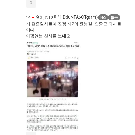
0
14
名無じ
10月前
ID:I0NTA5OTg(1/1)
NG
報告
저 젊은열사들이 진정 제2의 윤봉길, 안중근 의사들
이다.
아낌없는 찬사를 보내오