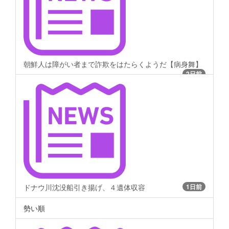
朝鮮人は障がい者まで詐欺をはたらくようだ【病身舞】
2日前
ドナウ川沈没船引き揚げ、４遺体収容
1日前
勢い順