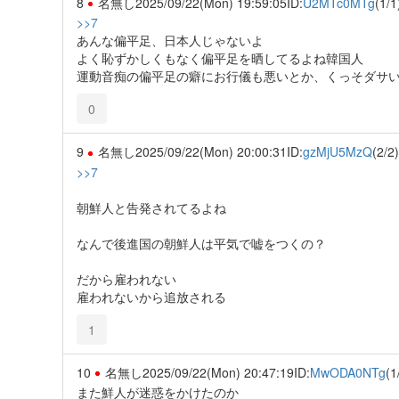
8
名無し
2025/09/22(Mon) 19:59:05
ID:
U2MTc0MTg
(1/1
>>7
あんな偏平足、日本人じゃないよ
よく恥ずかしくもなく偏平足を晒してるよね韓国人
運動音痴の偏平足の癖にお行儀も悪いとか、くっそダサ
0
9
名無し
2025/09/22(Mon) 20:00:31
ID:
gzMjU5MzQ
(2/2)
>>7
朝鮮人と告発されてるよね
なんで後進国の朝鮮人は平気で嘘をつくの？
だから雇われない
雇われないから追放される
1
10
名無し
2025/09/22(Mon) 20:47:19
ID:
MwODA0NTg
(1
また鮮人が迷惑をかけたのか