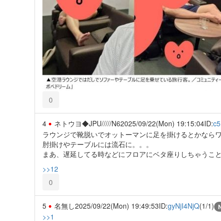
0
4
ネトウヨ◆JPU/////N6
2025/09/22(Mon) 19:15:04
ID:
c
ラウンジで靴脱いでオットーマンに足を掛けるとかなら
肘掛けやテーブルには流石に。。。
まあ、遅延してる時などにフロアにベタ座りしちゃうこと
>>12
0
5
名無し
2025/09/22(Mon) 19:49:53
ID:
gyNjI4NjQ
(1/1)
>>1