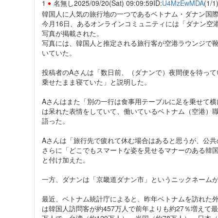
1
名無し
2025/09/20(Sat) 09:09:59
ID:
U4MzEwMDA
(1/1
韓国人に人気の旅行地の一つであるベトナム・ダナン国
今月16日、あるオンラインコミュニティには「ダナン空
写真が掲載された。
写真には、韓国人と推定される旅行客が空港ラウンジで
いていた。
投稿者のAさんは「数日前、（ダナンで）夜間便を待って
乗せたまま寝ていた」と説明した。
Aさんはまた「別の一行は食事用テーブルに足を乗せて横
は呆れた表情をしていて、働いているベトナム（空港）
語った。
Aさんは「旅行先で疲れて休む場合はあると思うが、公共
さらに「どこでもスマートな姿を見せるマナーのある韓
と付け加えた。
一方、ダナンは「京畿道ダナン市」というニックネーム
最近、ベトナム統計庁によると、昨年ベトナムを訪れた外国
は韓国人訪問客が約457万人で前年よりも約27％増えて最
万人で、台湾（約129万人）、米国（約78万人）、日本（