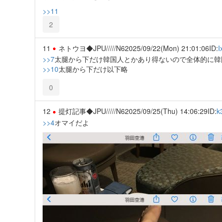
>>11
2
11
ネトウヨ◆JPU/////N6
2025/09/22(Mon) 21:01:06
ID:
>>7
太腿から下だけ韓国人とかあり得ないので全体的に韓
>>10
太腿から下だけ以下略
0
12
提灯記事◆JPU/////N6
2025/09/25(Thu) 14:06:29
ID:
k
>>4
オマイだよ