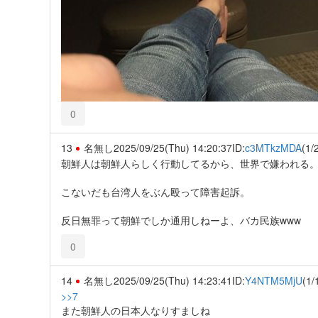
0
13
名無し
2025/09/25(Thu) 14:20:37
ID:
c3MTkzMDA
(1/
朝鮮人は朝鮮人らしく行動してるから、世界で嫌われる
こないだも台湾人をぶん殴って障害起訴。
反日無罪って朝鮮でしか通用しねーよ、バカ民族www
0
14
名無し
2025/09/25(Thu) 14:23:41
ID:
Y4NTM5MjU
(1/
>>7
また朝鮮人の日本人なりすましね