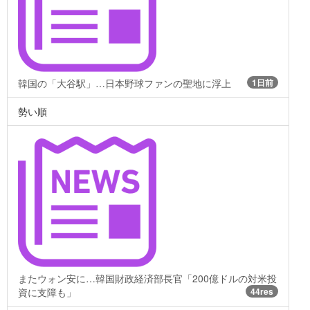
韓国の「大谷駅」…日本野球ファンの聖地に浮上
1日前
勢い順
またウォン安に…韓国財政経済部長官「200億ドルの対米投
資に支障も」
44res