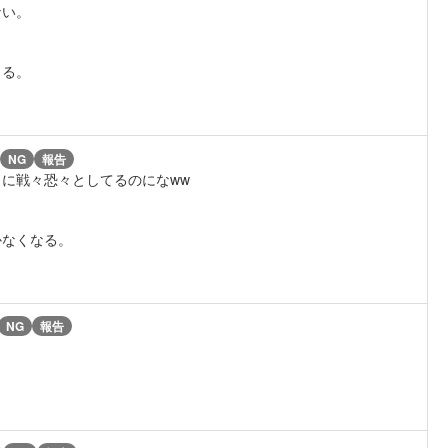
ない。
とる。
NG
報告
に戦々恐々としてるのになww
かなくなる。
NG
報告