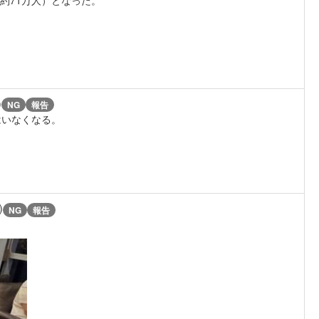
)
NG
報告
はいなくなる。
)
NG
報告