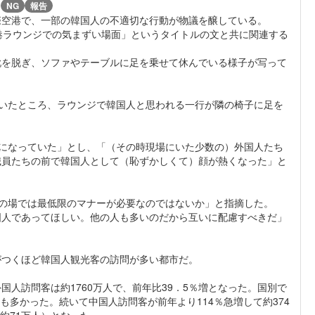
)
NG
報告
際空港で、一部の韓国人の不適切な行動が物議を醸している。
港ラウンジでの気まずい場面」というタイトルの文と共に関連する
靴を脱ぎ、ソファやテーブルに足を乗せて休んでいる様子が写って
いたところ、ラウンジで韓国人と思われる一行が隣の椅子に足を
になっていた」とし、「（その時現場にいた少数の）外国人たち
職員たちの前で韓国人として（恥ずかしくて）顔が熱くなった」と
の場では最低限のマナーが必要なのではないか」と指摘した。
国人であってほしい。他の人も多いのだから互いに配慮すべきだ」
がつくほど韓国人観光客の訪問が多い都市だ。
人訪問客は約1760万人で、前年比39．5％増となった。国別で
も多かった。続いて中国人訪問客が前年より114％急増して約374
約71万人）となった。