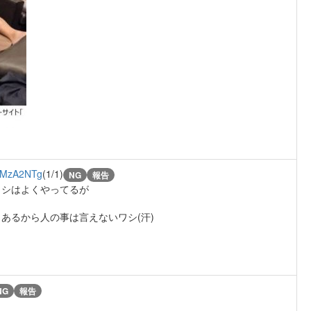
5MzA2NTg
(1/1)
NG
報告
ワシはよくやってるが
あるから人の事は言えないワシ(汗)
NG
報告