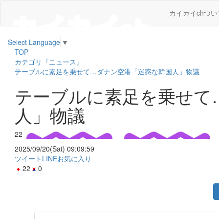
カイカイchつい
Select Language
▼
TOP
カテゴリ『ニュース』
テーブルに素足を乗せて…ダナン空港「迷惑な韓国人」物議
テーブルに素足を乗せて
人」物議
22
2025/09/20(Sat) 09:09:59
ツイート
LINE
お気に入り
22
0