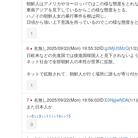
朝鮮人はアメリカやヨーロッパではこの様な態度をとれ
東南アジアを見下しているからこの様な態度をとる。
ハノイの朝鮮人女の暴行事件を根は同じ。
日頃から強い上下意識を持っているのでこの様な態度を
1
6
名無し
2025/09/22(Mon) 19:55:32
ID:
gzMjU5MzQ
(1/2)
日欧米などの先進国では後進国韓国人と見下されないよう
ネット社会で全部朝鮮人の本性が世界に拡散。
ネットで拡散されて、朝鮮人が行く場所に誰もが寄り付
1
7
名無し
2025/09/22(Mon) 19:56:02
ID:
E0NjgwNDA
(1/1)
また日本人か
>>8
>>9
>>11
>>14
>>15
0