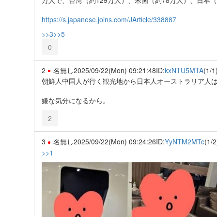
https://s.japanese.joins.com/JArticle/338887
>>3
>>5
0
2
名無し
2025/09/22(Mon) 09:21:48
ID:
kxNTU5MTA
(1/1
朝鮮人中国人が行く観光地から日本人オーストラリア人
嫌な気分になるから。
2
3
名無し
2025/09/22(Mon) 09:24:26
ID:
YyNTM2MTc
(1/2
>>1