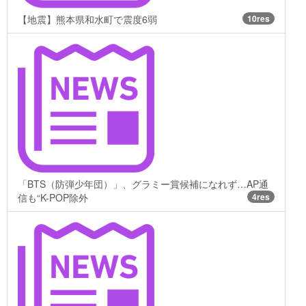
【地震】熊本県和水町で震度6弱
10res
「BTS（防弾少年団）」、グラミー賞候補になれず…AP通
信も“K-POP除外
4res