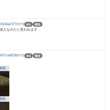
IxNDAwOTY
(1/1)
NG
報告
国人なのだと思われます
3NTcwMDA
(1/1)
NG
報告