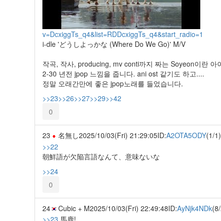
v=DcxiggTs_q4&list=RDDcxiggTs_q4&start_radio=1
i-dle 'どうしよっかな (Where Do We Go)' M/V
작곡, 작사, producing, mv conti까지 짜는 Soyeon
2-30 년전 jpop 느낌을 줍니다. ani ost 같기도 하고....
정말 오래간만에 좋은 jpop노래를 들었습니다.
>>23
>>26
>>27
>>29
>>42
0
23
名無し
2025/10/03(Fri) 21:29:05
ID:
A2OTA5ODY
(1/1)
>>22
朝鮮語が欠陥言語なんて、意味ないな
>>24
0
24
Cubic + M
2025/10/03(Fri) 22:49:48
ID:
AyNjk4NDk
(8
>>23
馬鹿!