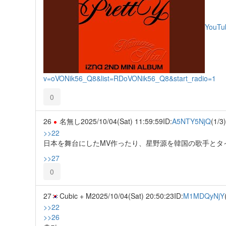
YouTu
v=oVONik56_Q8&list=RDoVONik56_Q8&start_radio=1
0
26
名無し
2025/10/04(Sat) 11:59:59
ID:
A5NTY5NjQ
(1/3)
>>22
日本を舞台にしたMV作ったり、星野源を韓国の歌手とタ
>>27
0
27
Cubic + M
2025/10/04(Sat) 20:50:23
ID:
M1MDQyNjY
>>22
>>26