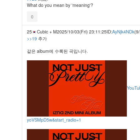
What do you mean by 'meaning'?
0
25
Cubic + M
2025/10/03(Fri) 23:11:25
ID:
AyNjk4NDk
(9
>>19
추가
같은 album에 수록된 곡입니다.
YouTu
yoVSMpD5w&start_radio=1