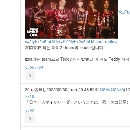
YouTu
v=2fyFx2u5fbU&list=RD2fyFx2u5fbU&start_radio=1
富岡茉衣 라는 아이가 team의 leader입니다.
izna라는 team으로 Teddy가 선발했고 이 곡도 Teddy 작
>>20
>>25
0
20
名無し
2025/09/30(Tue) 20:46:59
ID:
Q2MzQ2NzA
(1/
>>19
「日本」人マイがリーダーということは、寮（タコ部屋
>>22
0