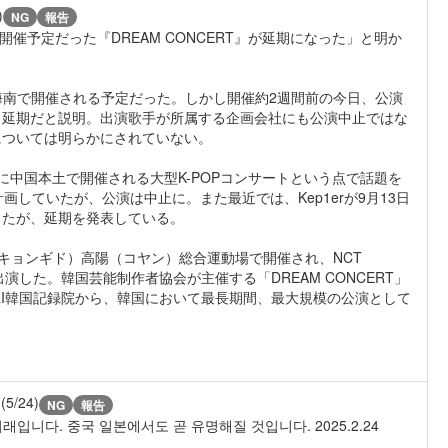
)
NG
報告
開催予定だった『DREAM CONCERT』が延期になった」と明か
に中国・海南で開催される予定だった。しかし開催約2週間前の今日、公演
く延期だと説明。出演歌手が所属する企画会社にも公演中止ではな
については明らかにされていない。
中国本土で開催される大型K-POPコンサートという点で話題を
画していたが、公演は中止に。また最近では、Kep1erが9月13日
ったが、延期を発表している。
京畿道（キョンギド）高陽（コヤン）総合運動場で開催され、NCT
が多数出演した。韓国芸能制作者協会が主催する「DREAM CONCERT」
KRI韓国記録院から、韓国において最長期間、最大規模の公演として
U
(5/24)
NG
報告
입니다. 중국 일본에서도 곧 유명해질 것입니다. 2025.2.24