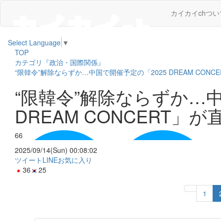
カイカイchつい
Select Language
▼
TOP
カテゴリ『政治・国際関係』
“限韓令”解除ならずか…中国で開催予定の「2025 DREAM CON
“限韓令”解除ならずか…中
DREAM CONCERT」
66
2025/09/14(Sun) 00:08:02
ツイート
LINE
お気に入り
36
25
1