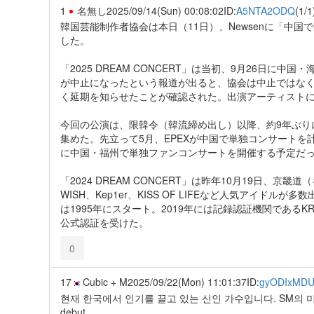
1
名無し
2025/09/14(Sun) 00:08:02
ID:
A5NTA2ODQ
(1/1
韓国芸能制作者協会は本日（11日）、Newsenに「中国で
した。
「2025 DREAM CONCERT」は当初、9月26日
が中止になったという報道が出ると、協会は中止ではな
く延期を知らせたことが確認された。出演アーティスト
今回の公演は、限韓令（韓流締め出し）以降、約9年ぶりに
集めた。先立って5月、EPEXが中国で単独コンサートを計
に中国・福州で単独ファンコンサートを開催する予定だ
「2024 DREAM CONCERT」は昨年10月19日、
WISH、Kep1er、KISS OF LIFEなど人気アイドル
は1995年にスタート。2019年には記録認証機関である
公式認証を受けた。
0
17
Cubic + M
2025/09/22(Mon) 11:01:37
ID:
gyODIxMD
현재 한국에서 인기를 끌고 있는 신인 가수입니다. SM의 미래
debut