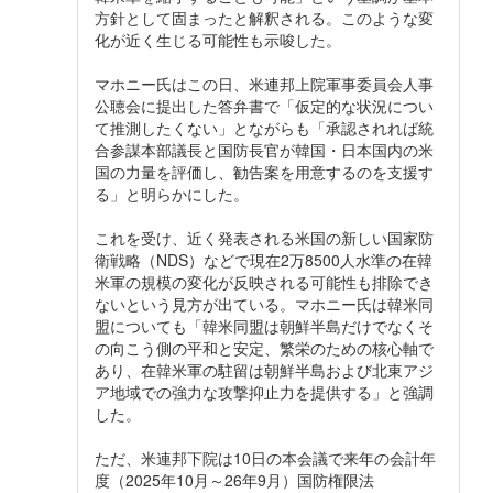
方針として固まったと解釈される。このような変
化が近く生じる可能性も示唆した。
マホニー氏はこの日、米連邦上院軍事委員会人事
公聴会に提出した答弁書で「仮定的な状況につい
て推測したくない」とながらも「承認されれば統
合参謀本部議長と国防長官が韓国・日本国内の米
国の力量を評価し、勧告案を用意するのを支援す
る」と明らかにした。
これを受け、近く発表される米国の新しい国家防
衛戦略（NDS）などで現在2万8500人水準の在韓
米軍の規模の変化が反映される可能性も排除でき
ないという見方が出ている。マホニー氏は韓米同
盟についても「韓米同盟は朝鮮半島だけでなくそ
の向こう側の平和と安定、繁栄のための核心軸で
あり、在韓米軍の駐留は朝鮮半島および北東アジ
ア地域での強力な攻撃抑止力を提供する」と強調
した。
ただ、米連邦下院は10日の本会議で来年の会計年
度（2025年10月～26年9月）国防権限法