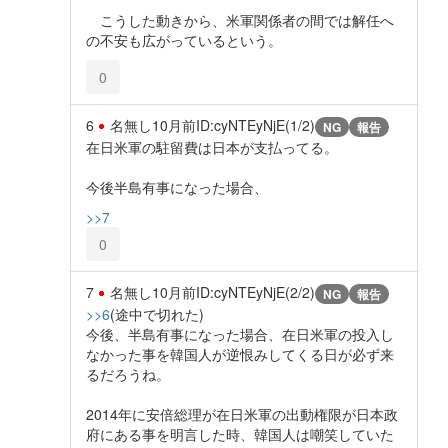
こうした動きから、米軍関係者の間では解任へ
の不安も広がっているという。
0
6
名無し
10月前
ID:cyNTEyNjE(1/2)
NG
報告
在日米軍の駐留費は日本が支払ってる。
今後半島有事になった場合、
>>7
0
7
名無し
10月前
ID:cyNTEyNjE(2/2)
NG
報告
>>6
(途中で切れた)
今後、半島有事になった場合、在日米軍の投入し
なかった事を韓国人が逆恨みしてくる日が必ず来
るだろうね。
2014年に安倍総理が在日米軍の出動権限が日本政
府にある事を明言した時、韓国人は嘲笑していた