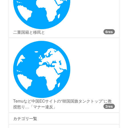
二重国籍と移民と
6res
Temuなど中国ECサイトの“韓国国旗タンクトップ”に教
授怒り…「マナー違反」
2res
カテゴリ一覧