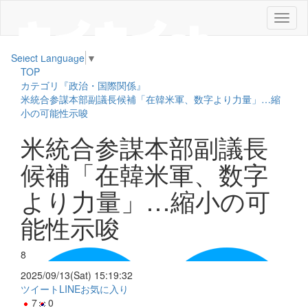
メ
ニ
ュ
Select Language
▼
ー
TOP
カテゴリ『政治・国際関係』
米統合参謀本部副議長候補「在韓米軍、数字より力量」…縮
小の可能性示唆
米統合参謀本部副議長
候補「在韓米軍、数字
より力量」…縮小の可
能性示唆
8
2025/09/13(Sat) 15:19:32
ツイート
LINE
お気に入り
7
0