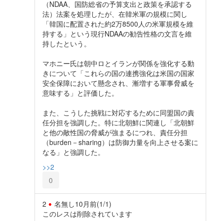
（NDAA、国防総省の予算支出と政策を承認する
法）法案を処理したが、在韓米軍の規模に関し
「韓国に配置された約2万8500人の米軍規模を維
持する」という現行NDAAの勧告性格の文言を維
持したという。
マホニー氏は朝中ロとイランが関係を強化する動
きについて「これらの国の連携強化は米国の国家
安全保障において懸念され、漸増する軍事脅威を
意味する」と評価した。
また、こうした挑戦に対応するために同盟国の責
任分担を強調した。特に北朝鮮に関連し「北朝鮮
と他の敵性国の脅威が強まるにつれ、責任分担
（burden－sharing）は防御力量を向上させる案に
なる」と強調した。
>>2
0
2
名無し
10月前
(1/1)
このレスは削除されています