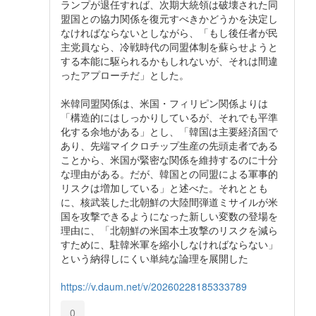
ランプが退任すれば、次期大統領は破壊された同
盟国との協力関係を復元すべきかどうかを決定し
なければならないとしながら、「もし後任者が民
主党員なら、冷戦時代の同盟体制を蘇らせようと
する本能に駆られるかもしれないが、それは間違
ったアプローチだ」とした。
米韓同盟関係は、米国・フィリピン関係よりは
「構造的にはしっかりしているが、それでも平準
化する余地がある」とし、「韓国は主要経済国で
あり、先端マイクロチップ生産の先頭走者である
ことから、米国が緊密な関係を維持するのに十分
な理由がある。だが、韓国との同盟による軍事的
リスクは増加している」と述べた。それととも
に、核武装した北朝鮮の大陸間弾道ミサイルが米
国を攻撃できるようになった新しい変数の登場を
理由に、「北朝鮮の米国本土攻撃のリスクを減ら
すために、駐韓米軍を縮小しなければならない」
という納得しにくい単純な論理を展開した
https://v.daum.net/v/20260228185333789
0