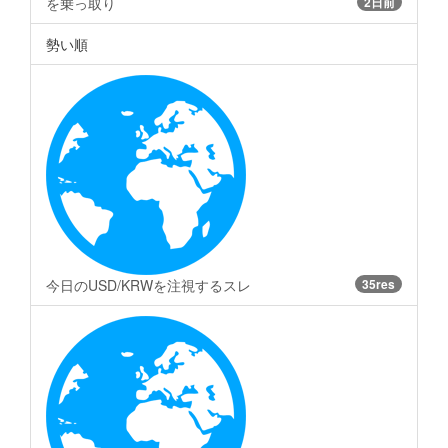
を乗っ取り
2日前
勢い順
今日のUSD/KRWを注視するスレ
35res