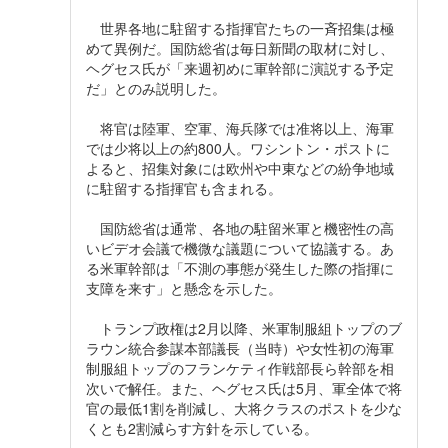
世界各地に駐留する指揮官たちの一斉招集は極
めて異例だ。国防総省は毎日新聞の取材に対し、
ヘグセス氏が「来週初めに軍幹部に演説する予定
だ」とのみ説明した。
将官は陸軍、空軍、海兵隊では准将以上、海軍
では少将以上の約800人。ワシントン・ポストに
よると、招集対象には欧州や中東などの紛争地域
に駐留する指揮官も含まれる。
国防総省は通常、各地の駐留米軍と機密性の高
いビデオ会議で機微な議題について協議する。あ
る米軍幹部は「不測の事態が発生した際の指揮に
支障を来す」と懸念を示した。
トランプ政権は2月以降、米軍制服組トップのブ
ラウン統合参謀本部議長（当時）や女性初の海軍
制服組トップのフランケティ作戦部長ら幹部を相
次いで解任。また、ヘグセス氏は5月、軍全体で将
官の最低1割を削減し、大将クラスのポストを少な
くとも2割減らす方針を示している。