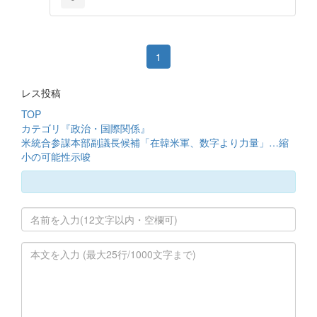
1
レス投稿
TOP
カテゴリ『政治・国際関係』
米統合参謀本部副議長候補「在韓米軍、数字より力量」…縮
小の可能性示唆