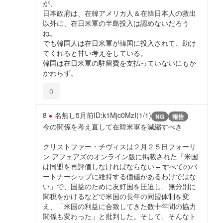
が、
日本政府は、在韓アメリカ人＆在韓日本人の救出
以外に、在日米軍の半島投入は認めないだろう
ね。
でも韓国人は在日米軍が韓国に投入されて、助け
てくれると甘い考えをしている。
韓国は在日米軍の駐留費を支払っていないにもか
かわらず。
0
8
名無し
5月前
ID:k1Mjc0MzI(1/1)
NG
報告
今の関係を考え直して在韓米軍を減縮すべき
クリストファー・チヴィスは２月２５日フォーリ
ン アフェアズのオンライン版に掲載された「米国
は同盟を再評価しなければならない – すべてのパ
ートナーシップに維持する価値があるわけではな
い」で、国益のために友好国を圧迫し、無分別に
関税をかけるなどで米国の長年の同盟体制を変
え、「米国の利益に合致してきた数十年間の協力
関係も変わった」と批判した。そして、そんなト