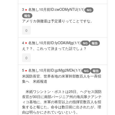
3
名無し
10月前
ID:cwODMyNTU(1/1)
NG
報告
アメリカ側撤退は予定通りってことですな。
0
4
名無し
10月前
ID:IyODA3Mjg(1/1)
NG
報告
え？？、これって決まってた話でしょ？
0
5
名無し
10月前
ID:gzMjg2MDk(1/1)
NG
報告
米国防長官、世界各地の米軍幹部数百人を一斉招
集へ 米紙報道
米紙ワシントン・ポストは25日、ヘグセス国防
長官が30日に南部バージニア州の海兵隊クアンテ
ィコ基地に、米軍の将官以上の指揮官数百人を招
集すると報じた。命令は数日前に出されたが、理
由は明らかにされていないという。