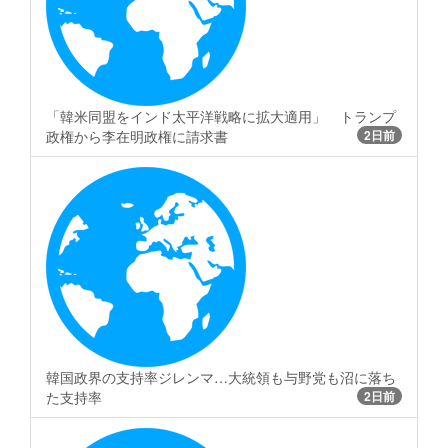
「韓米同盟をインド太平洋戦略に拡大適用」 トランプ
政権から李在明政権に請求書
2日前
韓国政界の支持率ジレンマ…大統領も与野党も沼に落ち
た支持率
2日前