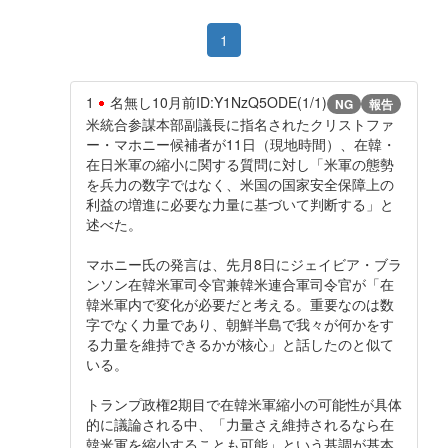
1
1
名無し
10月前
ID:Y1NzQ5ODE(1/1)
NG
報告
米統合参謀本部副議長に指名されたクリストファ
ー・マホニー候補者が11日（現地時間）、在韓・
在日米軍の縮小に関する質問に対し「米軍の態勢
を兵力の数字ではなく、米国の国家安全保障上の
利益の増進に必要な力量に基づいて判断する」と
述べた。
マホニー氏の発言は、先月8日にジェイビア・ブラ
ンソン在韓米軍司令官兼韓米連合軍司令官が「在
韓米軍内で変化が必要だと考える。重要なのは数
字でなく力量であり、朝鮮半島で我々が何かをす
る力量を維持できるかが核心」と話したのと似て
いる。
トランプ政権2期目で在韓米軍縮小の可能性が具体
的に議論される中、「力量さえ維持されるなら在
韓米軍を縮小することも可能」という基調が基本