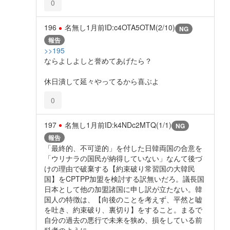
0
196
名無し
1月前
ID:c4OTA5OTM(2/10)
NG
報告
>>195
ならよしよしと誉めてあげたら？
休日潰して延々やってるから喜ぶよ
0
197
名無し
1月前
ID:k4NDc2MTQ(1/1)
NG
報告
「最終的、不可逆的」を付した日韓両国の合意を
「ウリナラの国民が納得していない」なんて後づ
けの理由で破棄する【約束破り常習国の大韓民
国】をCPTPP加盟を検討する訳無いだろ。議長国
日本として他の加盟諸国に申し訳が立たない。韓
国人の特徴は、【向後のことを考えず、平然と嘘
を吐き、約束破り、裏切り】をすること。まるで
自分の過去の悪行で未来を狭め、損をしている前
科者のように。