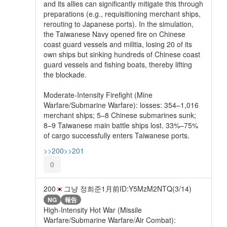
and its allies can significantly mitigate this through
preparations (e.g., requisitioning merchant ships,
rerouting to Japanese ports). In the simulation,
the Taiwanese Navy opened fire on Chinese
coast guard vessels and militia, losing 20 of its
own ships but sinking hundreds of Chinese coast
guard vessels and fishing boats, thereby lifting
the blockade.
Moderate-Intensity Firefight (Mine
Warfare/Submarine Warfare): losses: 354–1,016
merchant ships; 5–8 Chinese submarines sunk;
8–9 Taiwanese main battle ships lost. 33%–75%
of cargo successfully enters Taiwanese ports.
>>200
>>201
0
200
그냥 정희준
1月前
ID:Y5MzM2NTQ(3/14)
NG
報告
High-Intensity Hot War (Missile
Warfare/Submarine Warfare/Air Combat):