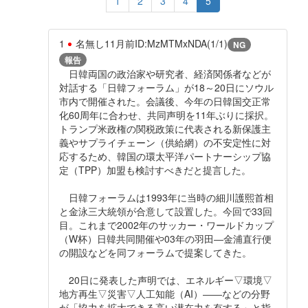
1
2
3
4
5
1
名無し
11月前
ID:MzMTMxNDA(1/1)
NG
報告
日韓両国の政治家や研究者、経済関係者などが
対話する「日韓フォーラム」が18～20日にソウル
市内で開催された。会議後、今年の日韓国交正常
化60周年に合わせ、共同声明を11年ぶりに採択。
トランプ米政権の関税政策に代表される新保護主
義やサプライチェーン（供給網）の不安定性に対
応するため、韓国の環太平洋パートナーシップ協
定（TPP）加盟も検討すべきだと提言した。
日韓フォーラムは1993年に当時の細川護熙首相
と金泳三大統領が合意して設置した。今回で33回
目。これまで2002年のサッカー・ワールドカップ
（W杯）日韓共同開催や03年の羽田―金浦直行便
の開設などを同フォーラムで提案してきた。
20日に発表した声明では、エネルギー▽環境▽
地方再生▽災害▽人工知能（AI）――などの分野
が「協力を拡大できる高い潜在力を有する」と指