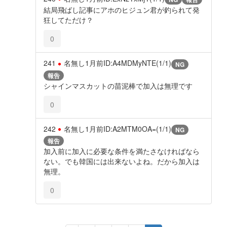
結局飛ばし記事にアホのヒジュン君が釣られて発
狂してただけ？
0
241
名無し
1月前
ID:A4MDMyNTE(1/1)
NG
報告
シャインマスカットの苗泥棒で加入は無理です
0
242
名無し
1月前
ID:A2MTM0OA=(1/1)
NG
報告
加入前に加入に必要な条件を満たさなければなら
ない。でも韓国には出来ないよね。だから加入は
無理。
0