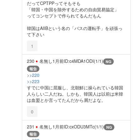
だってCPTPPってそもそも
「韓国・中国を除外するための自由貿易協定」
ってコンセプトで作られてるんだもん
韓国はAIIBという名の「バスの運転手」を頑張っ
て下さい
1
230
名無し
1月前
ID:c4MDA1ODI(1/1)
NG
報告
>>220
>>223
すでに中国に屈服し、北朝鮮に操られている韓国
人らしい二人だね。しかも、韓国人は以前は米韓
は血盟とか言ってたんだから屑だよな。
0
231
名無し
1月前
ID:cxODU3MTc(1/1)
NG
報告