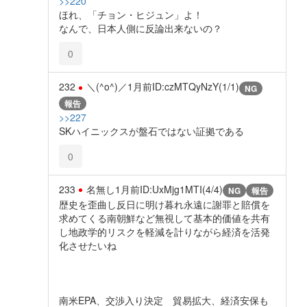
>>220
ほれ、「チョン・ヒジュン」よ！
なんで、日本人側に反論出来ないの？
0
232
＼(^o^)／
1月前
ID:czMTQyNzY(1/1)
NG
報告
>>227
SKハイニックスが盤石ではない証拠である
0
233
名無し
1月前
ID:UxMjg1MTI(4/4)
NG
報告
歴史を歪曲し反日に明け暮れ永遠に謝罪と賠償を
求めてくる南朝鮮など無視して基本的価値を共有
し地政学的リスクを軽減を計りながら経済を活発
化させたいね
南米EPA、交渉入り決定 貿易拡大、経済安保も