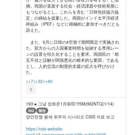
摘。両国が直面する社会・経済課題や技術発展に
もつながるとし、これらを含む「日韓包括協力協
定」の締結を提案した。両国がインド太平洋経済
枠組み（IPEF）などに積極的に参加すべきだとも
訴えた。
また、6月に日韓の4空港で期間限定で実施され
た、双方からの入国審査時間を短縮する専用レー
ンの設置を恒久化することを要求。両国民の「相
互不信と誤解が関係悪化の根本的な要因」である
とし、人的交流の制度的支援の拡大を呼びかけ
た。
>>7
>>32
>>40
0
193
그냥 정희준
1月前
ID:Y5MzM2NTQ(1/14)
NG
報告
양안전쟁 봉쇄 위주의 시나리오 CSIS 자료 보고
https://csis-website-
prod.s3.amazonaws.com/s3fs-public/2025-