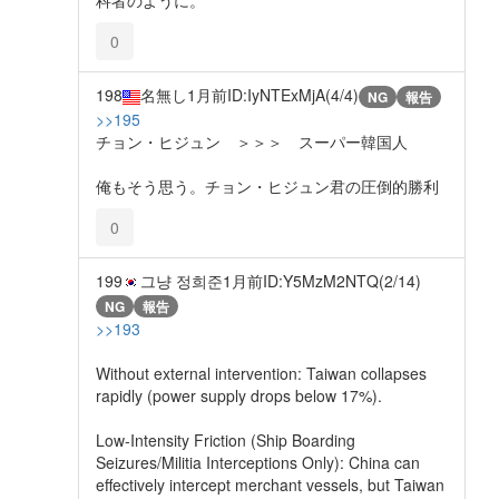
0
198
名無し
1月前
ID:IyNTExMjA(4/4)
NG
報告
>>195
チョン・ヒジュン ＞＞＞ スーパー韓国人
俺もそう思う。チョン・ヒジュン君の圧倒的勝利
0
199
그냥 정희준
1月前
ID:Y5MzM2NTQ(2/14)
NG
報告
>>193
Without external intervention: Taiwan collapses
rapidly (power supply drops below 17%).
Low-Intensity Friction (Ship Boarding
Seizures/Militia Interceptions Only): China can
effectively intercept merchant vessels, but Taiwan