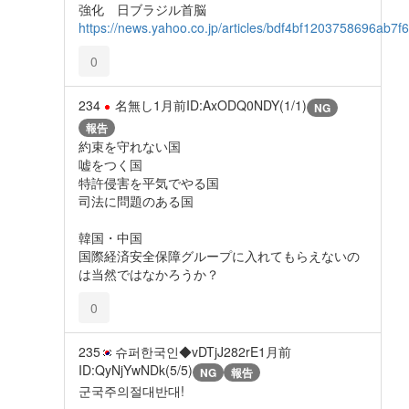
強化 日ブラジル首脳
https://news.yahoo.co.jp/articles/bdf4bf1203758696ab7
0
234
名無し
1月前
ID:AxODQ0NDY(1/1)
NG
報告
約束を守れない国
嘘をつく国
特許侵害を平気でやる国
司法に問題のある国
韓国・中国
国際経済安全保障グループに入れてもらえないの
は当然ではなかろうか？
0
235
슈퍼한국인◆vDTjJ282rE
1月前
ID:QyNjYwNDk(5/5)
NG
報告
군국주의절대반대!