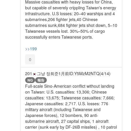
Massive casualties with heavy losses for China,
but capable of severely crippling Taiwan's energy
infrastructure. U.S losses: 20–40 warships and 4
submarines,206 fighter jets,40 Chinese
submarines sunk,684 fighter jets shot down, 5–10
Taiwanese vessels lost. 30%–50% of cargo
successfully enters Taiwanese ports.
>>199
0
201
그냥 정희준
1月前
ID:Y5MzM2NTQ(4/14)
NG
報告
Full-scale Sino-American conflict without landing
on Taiwan: U.S. casualties: 13,306; Chinese
casualties: 13,675; Taiwanese casualties: 7,666;
Japanese casualties: 2,717. U.S. losses: 776
military aircraft (including Taiwanese and
Japanese forces), 12 bombers, 90 anti-
submarine aircraft, 27 capital ships, 1 aircraft
carrier (sunk early by DF-26B missiles) , 10 patrol