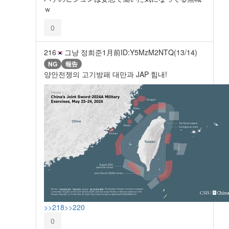
ｗ
0
216
그냥 정희준
1月前
ID:Y5MzM2NTQ(13/14)
NG
報告
양안전쟁의 고기방패 대만과 JAP 힘내!
>>218
>>220
0