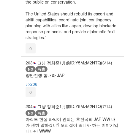
the public on conservation.
The United States should rebuild its escort and
airlift capabilities, coordinate joint contingency
planning with allies like Japan, develop blockade
response protocols, and provide diplomatic “exit
strategies.”
0
203
그냥 정희준
1月前
ID:Y5MzM2NTQ(6/14)
NG
報告
양안전쟁 힘내라 JAP!
>>206
0
204
그냥 정희준
1月前
ID:Y5MzM2NTQ(7/14)
NG
報告
아직도 현실 파악이 안되는 후진국의 JAP WW 내
가 괜히 말하겠냐? 오피셜이 뜨니까 하는 이야기입
니다만 WWW