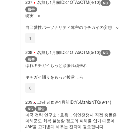
207
名無し
1月前
ID:c4OTA5OTM(4/10)
NG
報告
現実 ×
自己愛性パーソナリティ障害のキチガイの妄想 ○
1
208
名無し
1月前
ID:c4OTA5OTM(5/10)
NG
報告
ほれキチガイもっと頑張れ頑張れ
キチガイ踊りをもっと披露しろ
0
209
그냥 정희준
1月前
ID:Y5MzM2NTQ(9/14)
NG
報告
미국 전략 연구소 : 흐음... 양안전쟁시 직접 충돌은
미해군도 회복 불능할 정도의 피해를 입기 때문에
JAP을 고기방패 세우는 전략이 필요합니다.