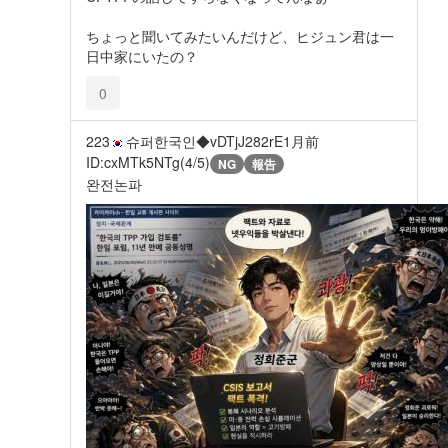
ちょっと聞いてみたいんだけど、ヒジュン君は一
日中家にいたの？
0
223
슈퍼한국인◆vDTjJ282rE
1月前
ID:cxMTk5NTg(4/5)
NG
報告
완전논파