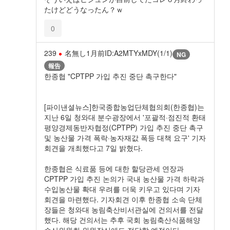
たけどどうなったん？ｗ
0
239
名無し
1月前
ID:A2MTYxMDY(1/1)
NG
報告
한종협 "CPTPP 가입 추진 중단 촉구한다"
[파이낸셜뉴스]한국종합농업단체협의회(한종협)는
지난 6일 청와대 분수광장에서 '포괄적·점진적 환태
평양경제동반자협정(CPTPP) 가입 추진 중단 촉구
및 농산물 가격 폭락·농자재값 폭등 대책 요구' 기자
회견을 개최했다고 7일 밝혔다.
한종협은 식료품 등에 대한 할당관세 연장과
CPTPP 가입 추진 논의가 국내 농산물 가격 하락과
수입농산물 확대 우려를 더욱 키우고 있다며 기자
회견을 마련했다. 기자회견 이후 한종협 소속 단체
장들은 청와대 농림축산비서관실에 건의서를 전달
했다. 해당 건의서는 추후 국회 농림축산식품해양
수산위원회 위원장실에도 전달할 예정이다.