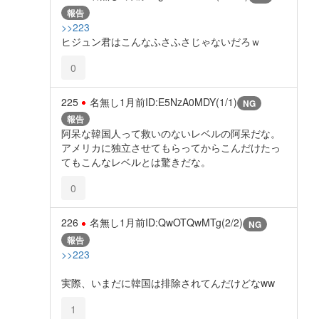
報告
>>223
ヒジュン君はこんなふさふさじゃないだろｗ
0
225
名無し
1月前
ID:E5NzA0MDY(1/1)
NG
報告
阿呆な韓国人って救いのないレベルの阿呆だな。
アメリカに独立させてもらってからこんだけたっ
てもこんなレベルとは驚きだな。
0
226
名無し
1月前
ID:QwOTQwMTg(2/2)
NG
報告
>>223
実際、いまだに韓国は排除されてんだけどなww
1