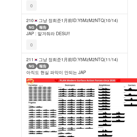
0
210
그냥 정희준
1月前
ID:Y5MzM2NTQ(10/14)
NG
報告
JAP : 맡겨줘라 DESU!!
0
211
그냥 정희준
1月前
ID:Y5MzM2NTQ(11/14)
NG
報告
아직도 현실 파악이 안되는 JAP