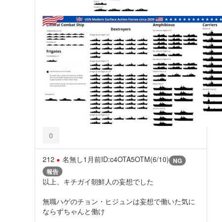
0
212
名無し
1月前
ID:c4OTA5OTM(6/10)
NG
報告
以上、キチガイ朝鮮人の妄想でした
無職ハゲのチョン・ヒジュンは妄想で働いた気に
ならずちゃんと働け