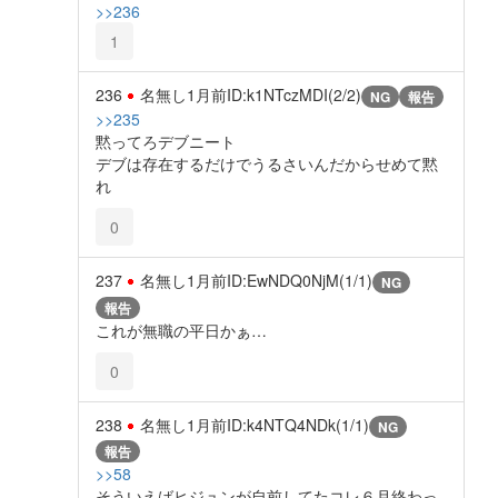
>>236
1
236
名無し
1月前
ID:k1NTczMDI(2/2)
NG
報告
>>235
黙ってろデブニート
デブは存在するだけでうるさいんだからせめて黙
れ
0
237
名無し
1月前
ID:EwNDQ0NjM(1/1)
NG
報告
これが無職の平日かぁ…
0
238
名無し
1月前
ID:k4NTQ4NDk(1/1)
NG
報告
>>58
そういえばヒジュンが自前してたコレ６月終わっ