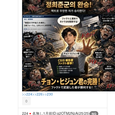
>>224
>>226
>>230
0
224
名無し
1月前
ID:g2OTM2NzA(25/25)
NG