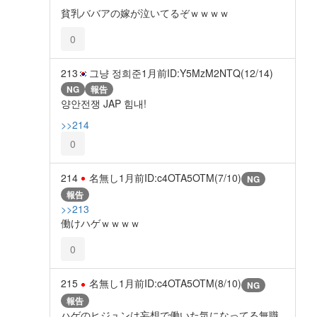
貧乳ババアの嫁が泣いてるぞｗｗｗｗ
0
213
그냥 정희준
1月前
ID:Y5MzM2NTQ(12/14)
NG
報告
양안전쟁 JAP 힘내!
>>214
0
214
名無し
1月前
ID:c4OTA5OTM(7/10)
NG
報告
>>213
働けハゲｗｗｗｗ
0
215
名無し
1月前
ID:c4OTA5OTM(8/10)
NG
報告
ハゲのヒジュンは妄想で働いた気になってる無職