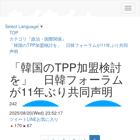
メ
ニ
ュ
Select Language
▼
ー
TOP
カテゴリ『政治・国際関係』
「韓国のTPP加盟検討を」 日韓フォーラムが11年ぶり共同
声明
「韓国のTPP加盟検討
を」 日韓フォーラム
が11年ぶり共同声明
242
2025/08/20(Wed) 23:52:17
ツイート
LINE
お気に入り
170
67