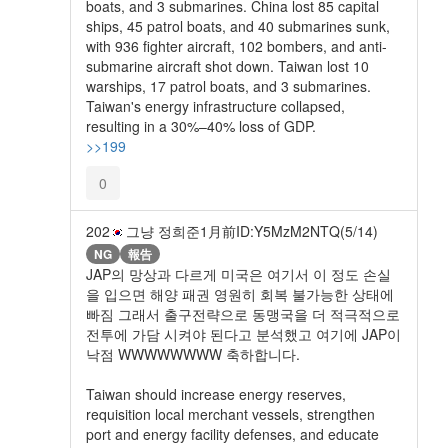
boats, and 3 submarines. China lost 85 capital
ships, 45 patrol boats, and 40 submarines sunk,
with 936 fighter aircraft, 102 bombers, and anti-
submarine aircraft shot down. Taiwan lost 10
warships, 17 patrol boats, and 3 submarines.
Taiwan's energy infrastructure collapsed,
resulting in a 30%–40% loss of GDP.
>>199
0
202
그냥 정희준
1月前
ID:Y5MzM2NTQ(5/14)
NG
報告
JAP의 망상과 다르게 미국은 여기서 이 정도 손실
을 입으면 해양 패권 영원히 회복 불가능한 상태에
빠짐 그래서 출구전략으로 동맹국을 더 적극적으로
전투에 가담 시켜야 된다고 분석했고 여기에 JAP이
낙점 WWWWWWWW 축하합니다.
Taiwan should increase energy reserves,
requisition local merchant vessels, strengthen
port and energy facility defenses, and educate