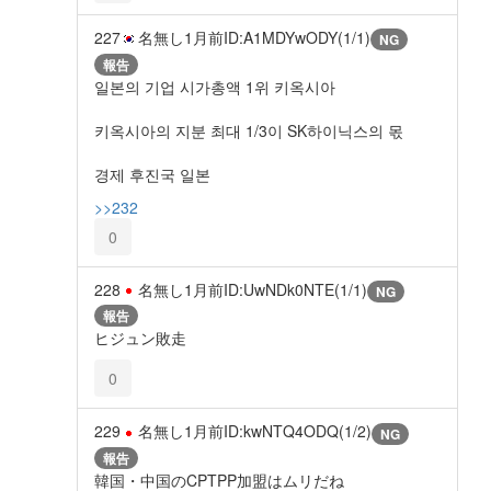
227
名無し
1月前
ID:A1MDYwODY(1/1)
NG
報告
일본의 기업 시가총액 1위 키옥시아
키옥시아의 지분 최대 1/3이 SK하이닉스의 몫
경제 후진국 일본
>>232
0
228
名無し
1月前
ID:UwNDk0NTE(1/1)
NG
報告
ヒジュン敗走
0
229
名無し
1月前
ID:kwNTQ4ODQ(1/2)
NG
報告
韓国・中国のCPTPP加盟はムリだね