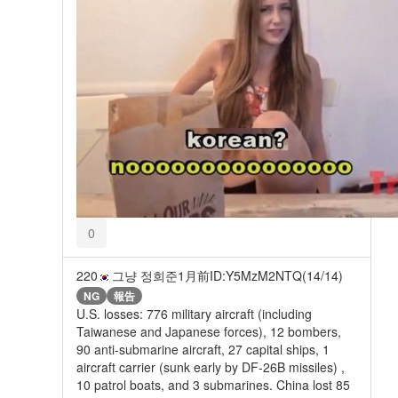
0
220
그냥 정희준
1月前
ID:Y5MzM2NTQ(14/14)
NG
報告
U.S. losses: 776 military aircraft (including
Taiwanese and Japanese forces), 12 bombers,
90 anti-submarine aircraft, 27 capital ships, 1
aircraft carrier (sunk early by DF-26B missiles) ,
10 patrol boats, and 3 submarines. China lost 85