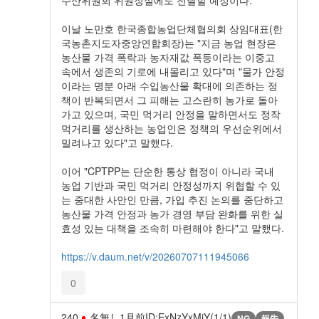
이날 노만호 한국종합농업단체협의회 상임대표(한
국농촌지도자중앙연합회장)는 "지금 농업 현장은
농산물 가격 폭락과 농자재값 폭등이라는 이중고
속에서 생존의 기로에 내몰리고 있다"며 "물가 안정
이라는 명분 아래 수입농산물 확대에 의존하는 정
책이 반복되면서 그 피해는 고스란히 농가로 돌아
가고 있으며, 국민 먹거리 안정을 말하면서도 정작
먹거리를 생산하는 농업인은 정책의 우선순위에서
밀려나고 있다"고 말했다.
이어 "CPTPP는 단순한 통상 협정이 아니라 국내
농업 기반과 국민 먹거리 안정성까지 위협할 수 있
는 중대한 사안인 만큼, 가입 추진 논의를 중단하고
농산물 가격 안정과 농가 경영 부담 완화를 위한 실
효성 있는 대책을 조속히 마련해야 한다"고 말했다.
https://v.daum.net/v/20260707111945066
0
240
名無し
1月前
ID:ExNzYxMjY(1/1)
NG
報告