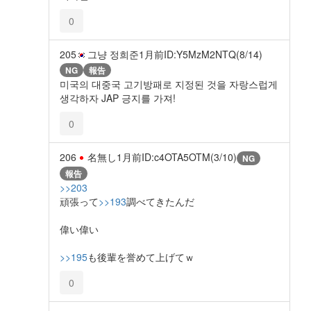
0
205
그냥 정희준
1月前
ID:Y5MzM2NTQ(8/14)
NG
報告
미국의 대중국 고기방패로 지정된 것을 자랑스럽게
생각하자 JAP 긍지를 가져!
0
206
名無し
1月前
ID:c4OTA5OTM(3/10)
NG
報告
>>203
頑張って
>>193
調べてきたんだ
偉い偉い
>>195
も後輩を誉めて上げてｗ
0