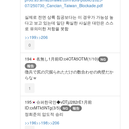
07/250730_Cancian_Taiwan_Blockade.pdf
실제로 전면 상륙 침공보다는 이 경우가 가능성 높
다고 보고 있는데 일단 확실한 사실은 대만은 스스
로 유의미한 저항을 못함
>>199
>>206
0
194
名無し
1月前
ID:c4OTA5OTM(1/10)
NG
報告
徴兵で尻の穴掘られただけの数合わせの肉壁だか
らなｗ
1
195
슈퍼한국인◆vDTjJ282rE
1月前
ID:cxMTk5NTg(3/5)
NG
報告
정희준의 압도적 승리
>>196
>>198
>>206