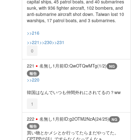
capital ships, 45 patrol boats, and 40 submarines
sunk, with 936 fighter aircraft, 102 bombers, and
anti-submarine aircraft shot down. Taiwan lost 10
warships, 17 patrol boats, and 3 submarines.
>>216
>>221
>>230
>>231
0
221
名無し
1月前
ID:QwOTQwMTg(1/2)
NG
報告
>>220
韓国はなんでいつも仲間外れにされてるの？ww
1
222
名無し
1月前
ID:g2OTM2NzA(24/25)
NG
報告
買い物とかメシとか行ってたらまだやってた。
CPTPPの話しですらなくなってんなぁ