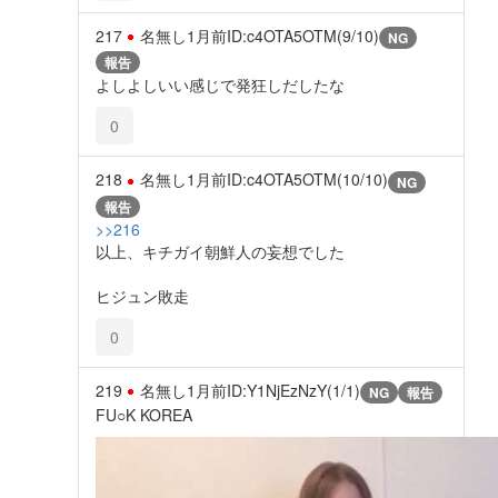
217
名無し
1月前
ID:c4OTA5OTM(9/10)
NG
報告
よしよしいい感じで発狂しだしたな
0
218
名無し
1月前
ID:c4OTA5OTM(10/10)
NG
報告
>>216
以上、キチガイ朝鮮人の妄想でした
ヒジュン敗走
0
219
名無し
1月前
ID:Y1NjEzNzY(1/1)
NG
報告
FU○K KOREA