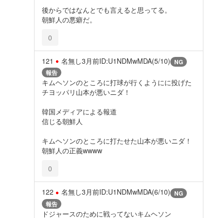
後からではなんとでも言えると思ってる。
朝鮮人の悪癖だ。
0
121
名無し
3月前
ID:U1NDMwMDA(5/10)
NG
報告
キムヘソンのところに打球が行くようにに投げた
チヨッパリ山本が悪いニダ！
韓国メディアによる報道
信じる朝鮮人
キムヘソンのところに打たせた山本が悪いニダ！
朝鮮人の正義wwww
0
122
名無し
3月前
ID:U1NDMwMDA(6/10)
NG
報告
ドジャースのために戦ってないキムヘソン