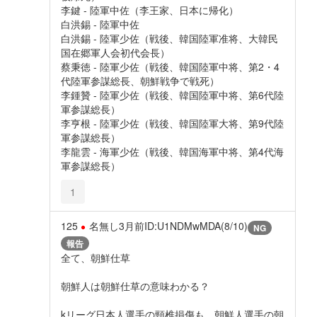
李鍵 - 陸軍中佐（李王家、日本に帰化）
白洪錫 - 陸軍中佐
白洪錫 - 陸軍少佐（戦後、韓国陸軍准将、大韓民
国在郷軍人会初代会長）
蔡秉徳 - 陸軍少佐（戦後、韓国陸軍中将、第2・4
代陸軍参謀総長、朝鮮戦争で戦死）
李鍾贊 - 陸軍少佐（戦後、韓国陸軍中将、第6代陸
軍参謀総長）
李亨根 - 陸軍少佐（戦後、韓国陸軍大将、第9代陸
軍参謀総長）
李龍雲 - 海軍少佐（戦後、韓国海軍中将、第4代海
軍参謀総長）
1
125
名無し
3月前
ID:U1NDMwMDA(8/10)
NG
報告
全て、朝鮮仕草
朝鮮人は朝鮮仕草の意味わかる？
kリーグ日本人選手の頸椎損傷も、朝鮮人選手の朝