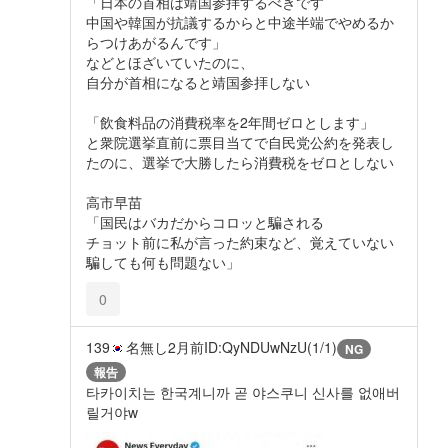
「日本の首相は靖国参拝するべきです
中国や韓国が抗議するからと中途半端でやめるか
らつけあがるんです」
などとほざいていたのに、
自分が首相になると靖国参拝しない
「飲食料品の消費税率を2年間ゼロとします」
と衆院選挙直前に票目当てで自民党公約を発表し
たのに、選挙で大勝したら消費税をゼロとしない
高市早苗
「国民はバカだからコロッと騙される
チョット前に私が言った約束など、覚えていない
騙しても何も問題ない」
0
139
名無し
2月前
ID:QyNDUwNzU(1/1)
NG
報告
타카이치는 한국계니까 곧 야스쿠니 신사를 없애버
릴거야w