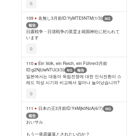
0
109
名無し
3月前
ID:YyMTE5NTM(1/3)
NG
報告
日露戦争・日清戦争の英霊ま靖国神社に祀られて
います
0
110
Ein Volk, ein Reich, ein Führer
3月前
ID:g2NjUwNTU(3/3)
NG
報告
일본에서는 대동아 독립전쟁에 대한 인식전환이 스
레드 작성 시기와 비교해서 얼마나 늘어났습니까?
0
111
日本の王
3月前
ID:Y4Mjk0NzA(6/7)
NG
報告
おいサル
もう一発原爆落とされたいのか？