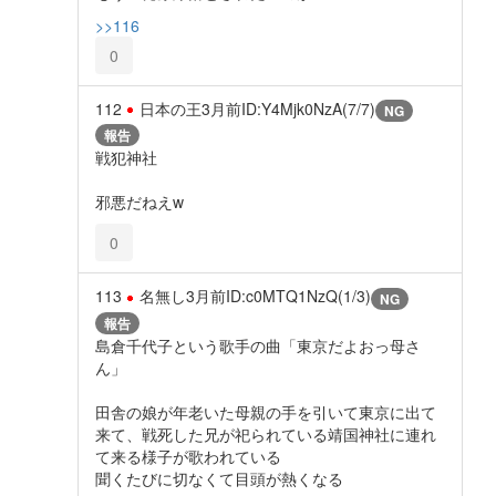
>>116
0
112
日本の王
3月前
ID:Y4Mjk0NzA(7/7)
NG
報告
戦犯神社
邪悪だねえw
0
113
名無し
3月前
ID:c0MTQ1NzQ(1/3)
NG
報告
島倉千代子という歌手の曲「東京だよおっ母さ
ん」
田舎の娘が年老いた母親の手を引いて東京に出て
来て、戦死した兄が祀られている靖国神社に連れ
て来る様子が歌われている
聞くたびに切なくて目頭が熱くなる