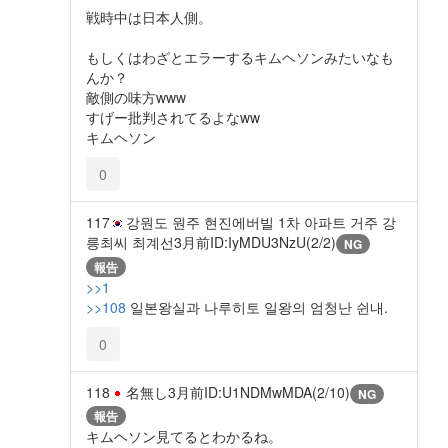
戦時中は日本人側。
もしくはわざとエラーするキムヘソンみたいなも
んか？
敵側の味方www
すげー批判されてるよなww
キムヘソン
0
117
강원도 원주 현진에버빌 1차 아파트 거주 강
릉최씨 최계선
3月前
ID:IyMDU3NzU(2/2)
NG
報告
>>1
>>108
일본왕실과 나루히토 일왕의 엄청난 쉰내.
0
118
名無し
3月前
ID:U1NDMwMDA(2/10)
NG
報告
キムヘソン見てるとわかるね。