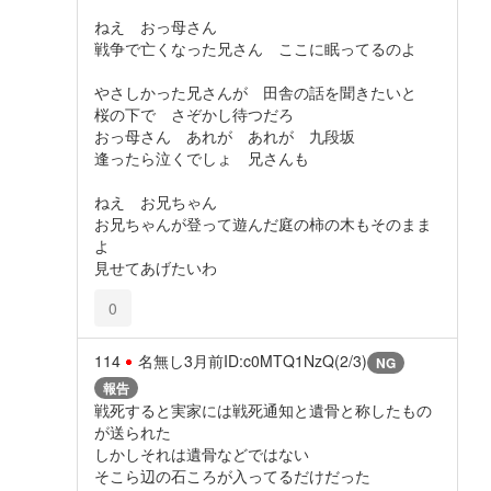
ねえ おっ母さん
戦争で亡くなった兄さん ここに眠ってるのよ
やさしかった兄さんが 田舎の話を聞きたいと
桜の下で さぞかし待つだろ
おっ母さん あれが あれが 九段坂
逢ったら泣くでしょ 兄さんも
ねえ お兄ちゃん
お兄ちゃんが登って遊んだ庭の柿の木もそのまま
よ
見せてあげたいわ
0
114
名無し
3月前
ID:c0MTQ1NzQ(2/3)
NG
報告
戦死すると実家には戦死通知と遺骨と称したもの
が送られた
しかしそれは遺骨などではない
そこら辺の石ころが入ってるだけだった