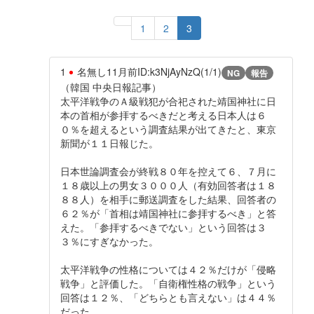
1
2
3
1
名無し
11月前
ID:k3NjAyNzQ(1/1)
NG
報告
（韓国 中央日報記事）
太平洋戦争のＡ級戦犯が合祀された靖国神社に日
本の首相が参拝するべきだと考える日本人は６
０％を超えるという調査結果が出てきたと、東京
新聞が１１日報じた。
日本世論調査会が終戦８０年を控えて６、７月に
１８歳以上の男女３０００人（有効回答者は１８
８８人）を相手に郵送調査をした結果、回答者の
６２％が「首相は靖国神社に参拝するべき」と答
えた。「参拝するべきでない」という回答は３
３％にすぎなかった。
太平洋戦争の性格については４２％だけが「侵略
戦争」と評価した。「自衛権性格の戦争」という
回答は１２％、「どちらとも言えない」は４４％
だった。