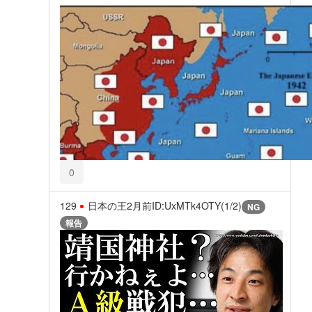
0
129
日本の王
2月前
ID:UxMTk4OTY(1/2)
NG
報告