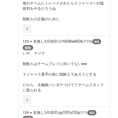
他のチームにトレードされたらドジャースへの猛
批判をやるだろうね
朝鮮人の正義のために
0
123
名無し
3月前
ID:U1NDMwMDA(7/10)
NG
報告
いや、マジで
朝鮮人はチームプレイに向いてないww
ドジャース選手の前に朝鮮人であろうとする
だから、太極旗バンダナつけててチームスタッフ
に怒られる
0
124
名無し
3月前
ID:gyODYyODg(1/1)
NG