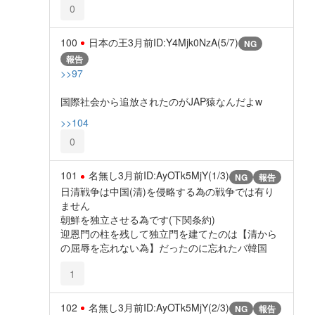
0
100
日本の王
3月前
ID:Y4Mjk0NzA(5/7)
NG
報告
>>97
国際社会から追放されたのがJAP猿なんだよw
>>104
0
101
名無し
3月前
ID:AyOTk5MjY(1/3)
NG
報告
日清戦争は中国(清)を侵略する為の戦争では有り
ません
朝鮮を独立させる為です(下関条約)
迎恩門の柱を残して独立門を建てたのは【清から
の屈辱を忘れない為】だったのに忘れたバ韓国
1
102
名無し
3月前
ID:AyOTk5MjY(2/3)
NG
報告