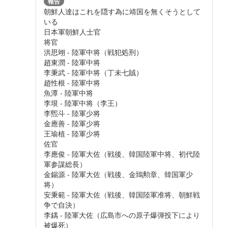
報告
朝鮮人達はこれを隠す為に靖国を無くそうとして
いる
日本軍朝鮮人士官
将官
洪思翊 - 陸軍中将（戦犯処刑）
趙東潤 - 陸軍中将
李秉武 - 陸軍中将（丁未七賊）
趙性根 - 陸軍中将
魚潭 - 陸軍中将
李垠 - 陸軍中将（李王）
李煕斗 - 陸軍少将
金應善 - 陸軍少将
王瑜植 - 陸軍少将
佐官
李應俊 - 陸軍大佐（戦後、韓国陸軍中将、初代陸
軍参謀総長）
金錫源 - 陸軍大佐（戦後、金鵄勲章、韓国軍少
将）
安秉範 - 陸軍大佐（戦後、韓国陸軍准将、朝鮮戦
争で自決）
李鍝 - 陸軍大佐（広島市への原子爆弾投下により
被爆死）