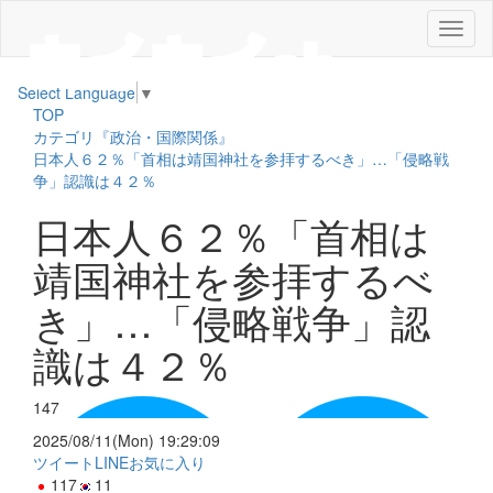
メ
ニ
ュ
Select Language
▼
ー
TOP
カテゴリ『政治・国際関係』
日本人６２％「首相は靖国神社を参拝するべき」…「侵略戦
争」認識は４２％
日本人６２％「首相は
靖国神社を参拝するべ
き」…「侵略戦争」認
識は４２％
147
2025/08/11(Mon) 19:29:09
ツイート
LINE
お気に入り
117
11