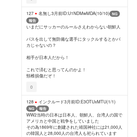
127
名無し
3月前
ID:U1NDMwMDA(10/10)
NG
報告
いまだにサッカーのルールさえわからない朝鮮人
パスを出して無防備な選手にタックルするとかバ
カじゃないの？
相手が日本人だから！
これで済むと思ってんのかよ！
頸椎損傷だぞ！
0
128
インクルード
3月前
ID:E3OTUxMTU(1/1)
NG
報告
WW2当時の日本は日本人、朝鮮人、台湾人の国で
アメリカと中国と戦争をしていました
その為1869年に創建された靖国神社には21,000人
の韓国人と28,000人の台湾人も祀られています