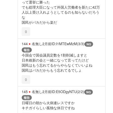
って選挙に勝った
でも総理大臣になって外国人労働者を新たに42万
人以上受け入れようとしてるのも知らないだろう
な
国民がバカだから楽だ
0
144
名無し
2月前
ID:I1MTEwMzM(3/3)
NG
報告
今国会で国会議員定数を1割削減しますと
日本維新の会と一緒になって言ってたけど
国民はもう忘れてるからやらなくていいよね
国民はバカだからもう忘れてるでしょ
0
145
名無し
2月前
ID:E5ODgyNTU(2/2)
NG
報告
日曜日の朝から火病連レスですか
キチガイらしい孤独な休日ですね