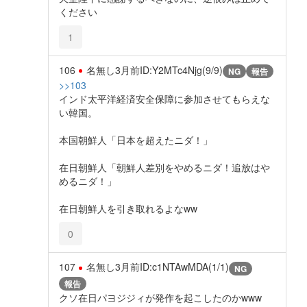
ください
1
106
名無し
3月前
ID:Y2MTc4Njg(9/9)
NG
報告
>>103
インド太平洋経済安全保障に参加させてもらえな
い韓国。
本国朝鮮人「日本を超えたニダ！」
在日朝鮮人「朝鮮人差別をやめるニダ！追放はや
めるニダ！」
在日朝鮮人を引き取れるよなww
0
107
名無し
3月前
ID:c1NTAwMDA(1/1)
NG
報告
クソ在日パヨジジィが発作を起こしたのかwww