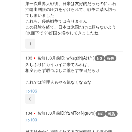
第一次世界大戦後、日米は友好的だったのに…石
油輸出制限の圧力をかけられて、戦争に踏み切っ
てしまいました
これも、侵略戦争では有りません
この経験を経て、日本は米国だけに頼らないよう
(水面下で？)好国を増やしてきましたね
1
103
名無し
3月前
ID:IwNzg3NjA(1/1)
NG
報告
久しぶりにカイカイに来てみれば、
相変わらず暇つぶしに荒らす在日だらけ
これでは管理人もやる気なくなるな
>>106
0
104
名無し
3月前
ID:Y2MTc4Njg(8/9)
NG
報告
>>100
日本社会から排除されてる在日朝鮮人の涙の悲