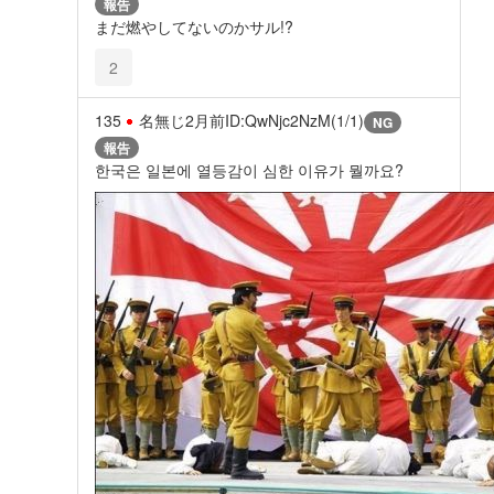
報告
まだ燃やしてないのかサル!?
2
135
名無じ
2月前
ID:QwNjc2NzM(1/1)
NG
報告
한국은 일본에 열등감이 심한 이유가 뭘까요?