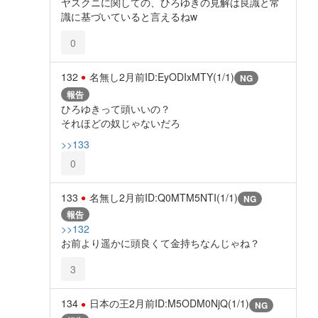
ヤスクニに関しての、ひろゆきの見解は良識と常
識に基づいていると言えるねw
0
132
名無し
2月前
ID:EyODIxMTY(1/1)
NG
報告
ひろゆきって頭いいの？
それほどの奴じゃないだろ
>>133
0
133
名無し
2月前
ID:Q0MTM5NTI(1/1)
NG
報告
>>132
お前より遥かに頭良くて金持ちなんじゃね？
3
134
日本の王
2月前
ID:M5ODM0NjQ(1/1)
NG