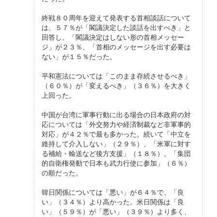
終戦８０周年を迎えて発表する首相談話について
は、５７％が「閣議決定した談話を出すべき」と
回答し、「閣議決定はしない形の首相メッセー
ジ」が２３％、「首相のメッセージを出す必要は
ない」が１５％だった。
平和憲法については「このまま存続させるべき」
（６０％）が「変えるべき」（３６％）を大きく
上回った。
中国が台湾に軍事行動に出る場合の日本政府の対
応については「外交努力や経済制裁など非軍事的
対応」が４２％で最も多かった。続いて「中立を
維持して介入しない」（２９％）、「米軍に対す
る補給・輸送など後方支援」（１８％）、「集団
的自衛権発動で日本も武力行使に参加」（６％）
の順だった。
韓日関係については「悪い」が６４％で、「良
い」（３４％）より高かった。米日関係は「良
い」（５９％）が「悪い」（３９％）より多く、