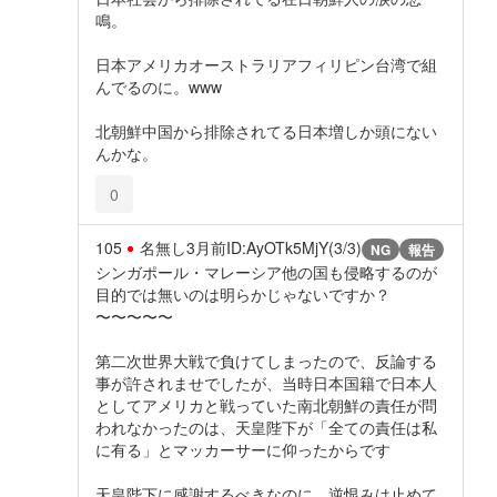
鳴。
日本アメリカオーストラリアフィリピン台湾で組
んでるのに。www
北朝鮮中国から排除されてる日本増しか頭にない
んかな。
0
105
名無し
3月前
ID:AyOTk5MjY(3/3)
NG
報告
シンガポール・マレーシア他の国も侵略するのが
目的では無いのは明らかじゃないですか？
〜〜〜〜〜
第二次世界大戦で負けてしまったので、反論する
事が許されませでしたが、当時日本国籍で日本人
としてアメリカと戦っていた南北朝鮮の責任が問
われなかったのは、天皇陛下が「全ての責任は私
に有る」とマッカーサーに仰ったからです
天皇陛下に感謝するべきなのに、逆恨みは止めて