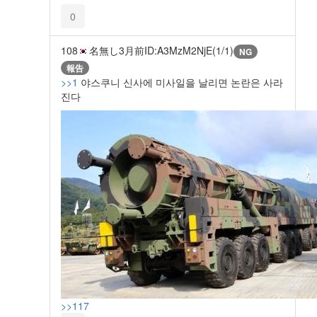
0
108
名無し
3月前
ID:A3MzM2NjE(1/1)
NG
報告
>>1
야스쿠니 신사에 미사일을 날리면 논란은 사라
진다
>>117