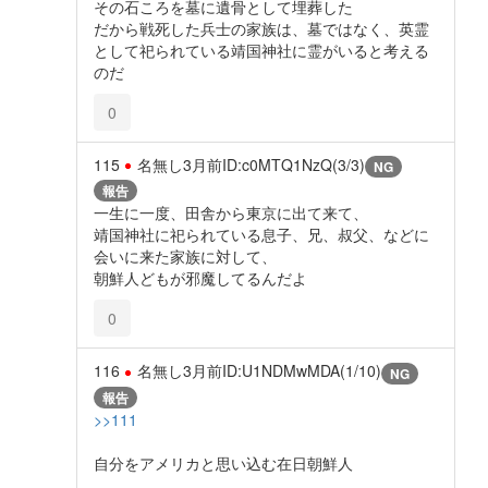
その石ころを墓に遺骨として埋葬した
だから戦死した兵士の家族は、墓ではなく、英霊
として祀られている靖国神社に霊がいると考える
のだ
0
115
名無し
3月前
ID:c0MTQ1NzQ(3/3)
NG
報告
一生に一度、田舎から東京に出て来て、
靖国神社に祀られている息子、兄、叔父、などに
会いに来た家族に対して、
朝鮮人どもが邪魔してるんだよ
0
116
名無し
3月前
ID:U1NDMwMDA(1/10)
NG
報告
>>111
自分をアメリカと思い込む在日朝鮮人