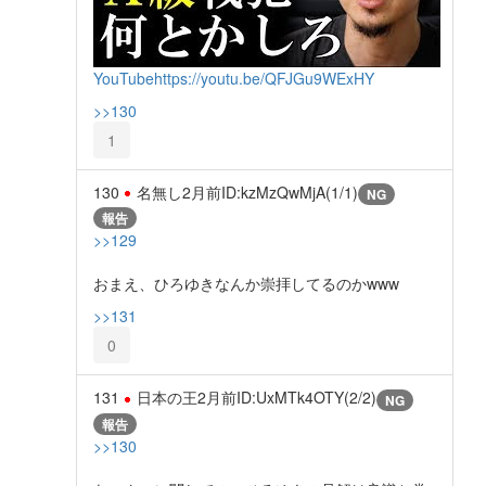
YouTube
https://youtu.be/QFJGu9WExHY
>>130
1
130
名無し
2月前
ID:kzMzQwMjA(1/1)
NG
報告
>>129
おまえ、ひろゆきなんか崇拝してるのかwww
>>131
0
131
日本の王
2月前
ID:UxMTk4OTY(2/2)
NG
報告
>>130