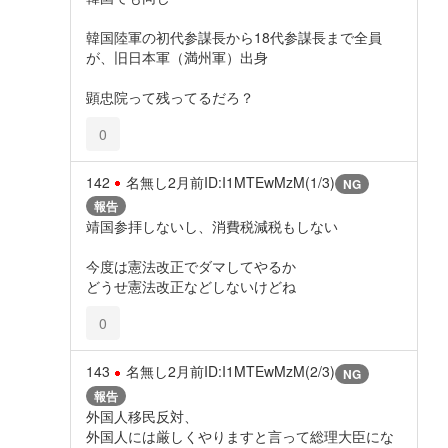
韓国陸軍の初代参謀長から18代参謀長まで全員
が、旧日本軍（満州軍）出身
顕忠院って残ってるだろ？
0
142
名無し
2月前
ID:I1MTEwMzM(1/3)
NG
報告
靖国参拝しないし、消費税減税もしない
今度は憲法改正でダマしてやるか
どうせ憲法改正などしないけどね
0
143
名無し
2月前
ID:I1MTEwMzM(2/3)
NG
報告
外国人移民反対、
外国人には厳しくやりますと言って総理大臣にな