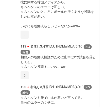
彼に関する韓国メディアから。
キムヘソンのエラーは正しい。
キムヘソンのところにボールが行くような投球を
した山本が悪い。
いかにも朝鮮人らしいじゃないかwwww
0
119
名無し
3月前
ID:U1NDMwMDA(3/10)
NG
報告
朝鮮人の朝鮮人擁護のために山本は2つ試合を落と
してる。
キムヘソン擁護すごいね。ww
0
120
名無し
3月前
ID:U1NDMwMDA(4/10)
NG
報告
キムヘソンも後で山本が悪いと言ってる。
自分のエラーのくせに。