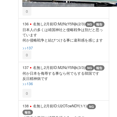
0
136
名無し
2月前
ID:M2NzY5Njk(2/3)
NG
報告
日本人の多くは靖国神社と侵略戦争は別だと思っ
ています
何か侵略戦争と結びつける事に違和感を感じます
>>137
0
137
名無し
2月前
ID:M2NzY5Njk(3/3)
NG
報告
何か日本を侮辱する事なら何でもする韓国です
反日精神病です
>>136
0
138
名無し
2月前
ID:U2OTcwNDY(1/1)
NG
報告