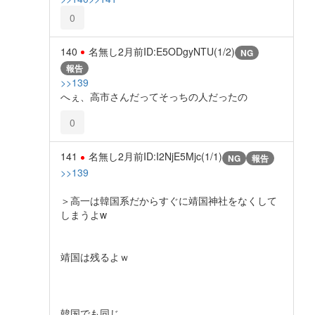
0
140
名無し
2月前
ID:E5ODgyNTU(1/2)
NG
報告
>>139
へぇ、高市さんだってそっちの人だったの
0
141
名無し
2月前
ID:I2NjE5Mjc(1/1)
NG
報告
>>139
＞高一は韓国系だからすぐに靖国神社をなくして
しまうよw
靖国は残るよｗ
韓国でも同じ