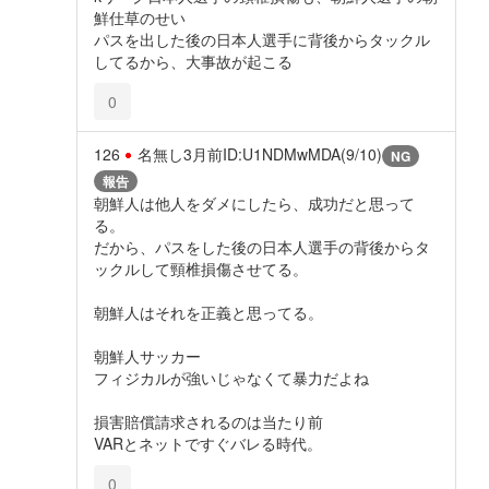
鮮仕草のせい
パスを出した後の日本人選手に背後からタックル
してるから、大事故が起こる
0
126
名無し
3月前
ID:U1NDMwMDA(9/10)
NG
報告
朝鮮人は他人をダメにしたら、成功だと思って
る。
だから、パスをした後の日本人選手の背後からタ
ックルして頸椎損傷させてる。
朝鮮人はそれを正義と思ってる。
朝鮮人サッカー
フィジカルが強いじゃなくて暴力だよね
損害賠償請求されるのは当たり前
VARとネットですぐバレる時代。
0