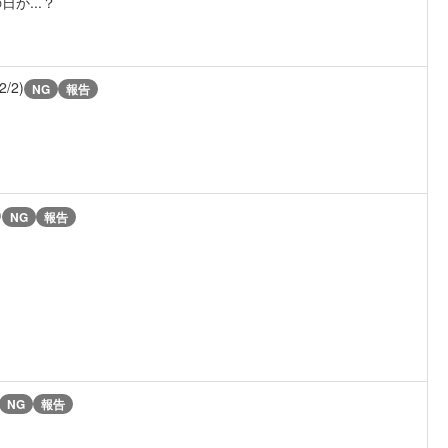
か...？
2/2)
NG
報告
)
NG
報告
NG
報告