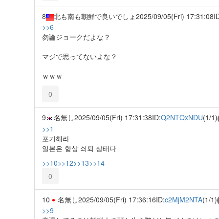
8
北も南も朝鮮で良いでしょ
2025/09/05(Fri) 17:31:08
I
>>6
勿論ジョークだよな？
マジで思ってないよな？
ｗｗｗ
0
9
名無し
2025/09/05(Fri) 17:31:38
ID:
Q2NTQxNDU
(1/1)
>>1
포기해라
일본은 항상 쇠퇴 상태다
>>10
>>12
>>13
>>14
0
10
名無し
2025/09/05(Fri) 17:36:16
ID:
c2MjM2NTA
(1/1)
>>9