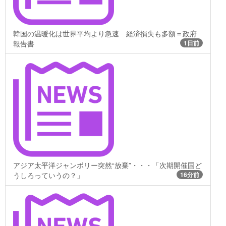
韓国の温暖化は世界平均より急速 経済損失も多額＝政府
報告書
1日前
アジア太平洋ジャンボリー突然“放棄”・・・「次期開催国ど
うしろっていうの？」
16分前