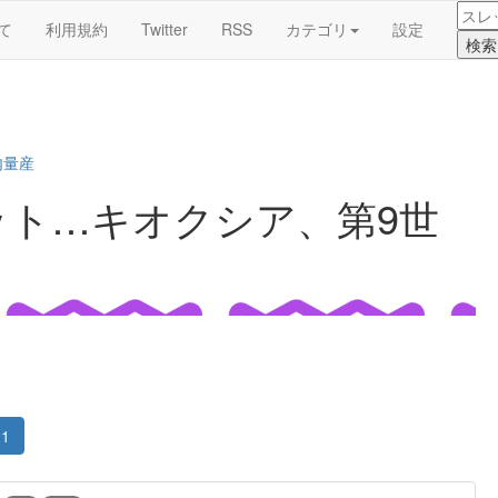
て
利用規約
Twitter
RSS
カテゴリ
設定
内量産
ット…キオクシア、第9世
1