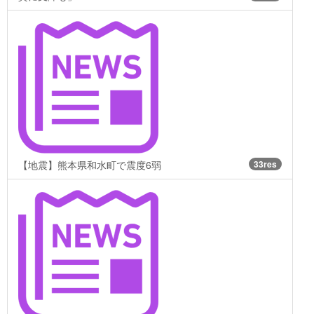
【地震】熊本県和水町で震度6弱
33res