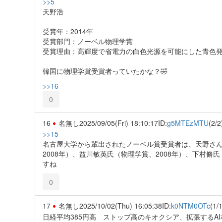
>>5
天野浩
受賞年：2014年
受賞部門：ノーベル物理学賞
受賞理由：高輝度で省電力の白色光源を可能にした青色
韓国に物理学賞受賞者っていたかな？🤣
>>16
0
16
名無し
2025/09/05(Fri) 18:10:17
ID:
g5MTEzMTU
(2/2
>>15
名古屋大学から輩出されたノーベル賞受賞者は、天野さん
2008年）、益川敏英氏（物理学賞、2008年）、下村脩氏
すね
0
17
名無し
2025/10/02(Thu) 16:05:38
ID:
k0NTM0OTc
(1/1
日経平均385円高 ストップ高のキオクシア、拡張するAI