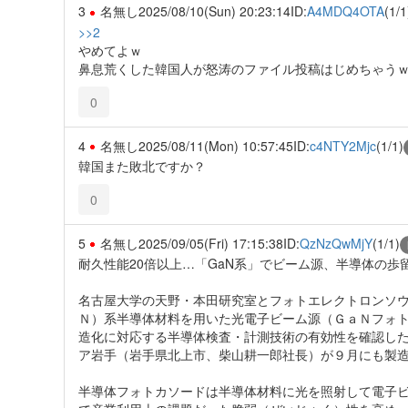
3
名無し
2025/08/10(Sun) 20:23:14
ID:
A4MDQ4OTA
(1/1
>>2
やめてよｗ
鼻息荒くした韓国人が怒涛のファイル投稿はじめちゃう
0
4
名無し
2025/08/11(Mon) 10:57:45
ID:
c4NTY2Mjc
(1/1)
韓国また敗北ですか？
0
5
名無し
2025/09/05(Fri) 17:15:38
ID:
QzNzQwMjY
(1/1)
耐久性能20倍以上…「GaN系」でビーム源、半導体の歩
名古屋大学の天野・本田研究室とフォトエレクトロンソ
Ｎ）系半導体材料を用いた光電子ビーム源（ＧａＮフォ
造化に対応する半導体検査・計測技術の有効性を確認し
ア岩手（岩手県北上市、柴山耕一郎社長）が９月にも製
半導体フォトカソードは半導体材料に光を照射して電子