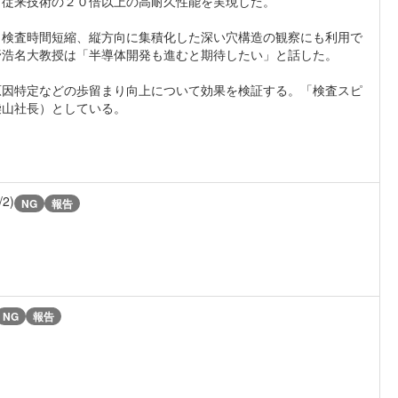
、従来技術の２０倍以上の高耐久性能を実現した。
。検査時間短縮、縦方向に集積化した深い穴構造の観察にも利用で
野浩名大教授は「半導体開発も進むと期待したい」と話した。
原因特定などの歩留まり向上について効果を検証する。「検査スピ
柴山社長）としている。
/2)
NG
報告
NG
報告