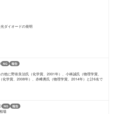
発光ダイオードの発明
)
NG
報告
の他に野依良治氏（化学賞、2001年）、小林誠氏（物理学賞、
（化学賞、2008年）、赤﨑勇氏（物理学賞、2014年）と計6名で
)
NG
報告
相場