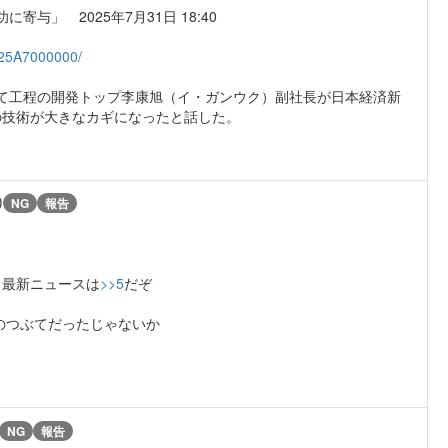
与」 2025年7月31日 18:40
C25A7000000/
立て工程の開発トップ李康旭（イ・ガンウク）副社長が日本経済新
の技術が大きなカギになったと話した。
)
NG
報告
、最新ニュースは
>>5
だぞ
のつぶてだったじゃないか
NG
報告