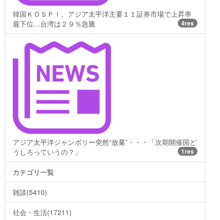
韓国ＫＯＳＰＩ、アジア太平洋主要１１証券市場で上昇率
最下位…台湾は２９％急騰
4res
アジア太平洋ジャンボリー突然“放棄”・・・「次期開催国ど
うしろっていうの？」
1res
カテゴリ一覧
雑談(5410)
社会・生活(17211)