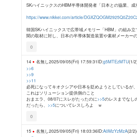
SKハイニックスのHBM半導体開発者「日本との協業、成功に寄
https://www.nikkei.com/article/DGXZQOGM2925Q0Z20
韓国SKハイニックスで広帯域メモリー「HBM」の組み
聞の取材に対し、日本の半導体製造装置や素材メーカー
0
14
名無し
2025/09/05(Fri) 17:59:31
ID:
g5MTEzMTU
(1/2
>>6
>>9
>>11
必死になってキオクシアや日本を貶めようとしているが
これはソリューション提供側のこと
おまエラ、08/07にスレがたったのに
>>5
のレスまでなし
だったら、
>>5
についてレスしろよ ｗ
0
15
名無し
2025/09/05(Fri) 18:03:36
ID:
A0MzYzMzA
(2/2)