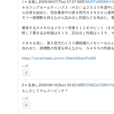
1
名無し
2025/08/07(Thu) 07:27:58
ID:
MzNTIzMDM
(1/1
キオクシアホールディングス（ＨＤ）は２０２５年度中
ル出荷を始めた。現在量産中の第８世代ＮＡＮＤから適
モリー積層数を抑えながら読み出し性能などを高めた。
量産するＮＡＮＤはメモリー容量５１２ギガビット（ギ
較して書き込み性能は６１％、読み出し性能は１２％、
ＣＢＡを使い、第５世代の１２０層積層のメモリーセル
合わせた。積層数の投資を抑えながら、ＮＡＮＤの性能
https://l.smartnews.com/m-5Xwmt56w/eFs0tN
>>9
0
2
名無し
2025/08/10(Sun) 20:22:02
ID:
E5MjQxODA
(1/1)
もしかしてサムスンピンチ？
>>3
0