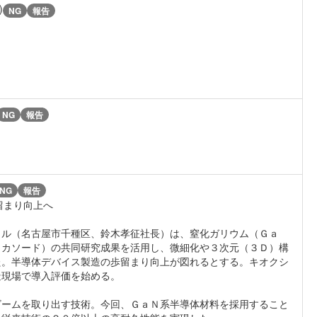
)
NG
報告
ｗ
NG
報告
NG
報告
留まり向上へ
ウル（名古屋市千種区、鈴木孝征社長）は、窒化ガリウム（Ｇａ
トカソード）の共同研究成果を活用し、微細化や３次元（３Ｄ）構
た。半導体デバイス製造の歩留まり向上が図れるとする。キオクシ
造現場で導入評価を始める。
ビームを取り出す技術。今回、ＧａＮ系半導体材料を採用すること