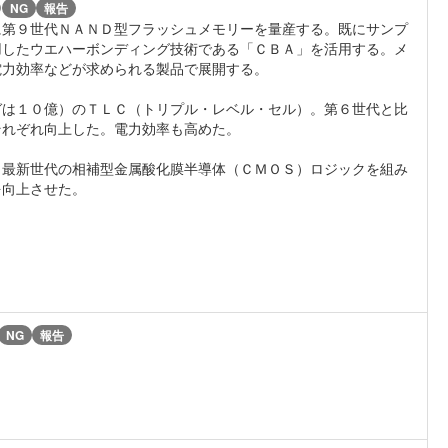
)
NG
報告
に第９世代ＮＡＮＤ型フラッシュメモリーを量産する。既にサンプ
用したウエハーボンディング技術である「ＣＢＡ」を活用する。メ
電力効率などが求められる製品で展開する。
ガは１０億）のＴＬＣ（トリプル・レベル・セル）。第６世代と比
それぞれ向上した。電力効率も高めた。
と最新世代の相補型金属酸化膜半導体（ＣＭＯＳ）ロジックを組み
を向上させた。
NG
報告