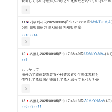
衰退してるのは朝鮮人の頭と生え際だと気づくのはいつの日
0
11
기무치제국
2025/09/05(Fri) 17:38:01
ID:
MxNTk3MjA
(
이미 멸망해버린 도시바의 잔재일뿐 🤭
>>13
>>14
0
12
名無し
2025/09/05(Fri) 17:38:49
ID:
U0MzY4MA=
(1/1
>>9
もしかして
海外の半導体製造装置や検査装置や半導体素材を
依存してる韓国が発展してると思ってるバカ？😂
0
13
名無し
2025/09/05(Fri) 17:43:13
ID:
A0MzYzMzA
(1/2)
>>6
>>9
>>11