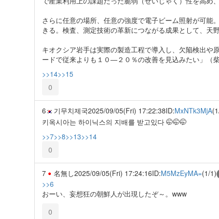
で産業利用上の課題だった脆弱（ぜいじゃく）性を高め
さらに任意の場所、任意の強度で電子ビーム照射が可能
きる。検査、測定技術の革新につながる成果として、天
キオクシア岩手は実際の製造工程で導入し、欠陥検出や
ードで従来よりも１０―２０％の改善を見込みたい」（
>>14
>>15
0
6
기무치제국
2025/09/05(Fri) 17:22:38
ID:
MxNTk3MjA
(1
키옥시아는 하이닉스의 지배를 받고있다 🤭🤭🤭
>>7
>>8
>>13
>>14
0
7
名無し
2025/09/05(Fri) 17:24:16
ID:
M5MzEyMA=
(1/1)
>>6
おーい、妄想狂の朝鮮人が出現したぞ～。www
0