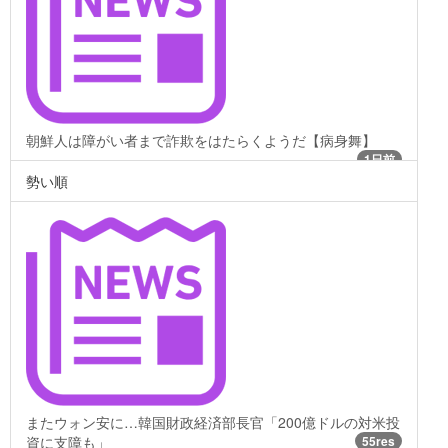
朝鮮人は障がい者まで詐欺をはたらくようだ【病身舞】
1日前
勢い順
またウォン安に…韓国財政経済部長官「200億ドルの対米投
資に支障も」
55res