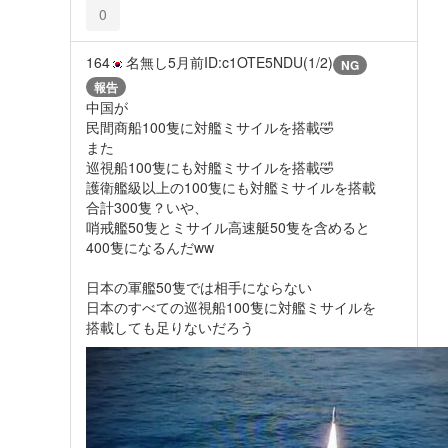
0
164
名無し
5月前
ID:c1OTE5NDU(1/2)
NG
報告
中国が
民間商船100隻に対艦ミサイルを搭載🤣
また
巡視船100隻にも対艦ミサイルを搭載🤣
護衛艦級以上の100隻にも対艦ミサイルを搭載
合計300隻？いや、
哨戒艦50隻とミサイル高速艇50隻を含めると
400隻になるんだww
日本の軍艦50隻では相手にならない
日本のすべての巡視船100隻に対艦ミサイルを
搭載しても足りないだろう