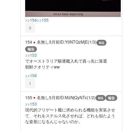
>>154
>>155
0
154
名無し
5月前
ID:Y0NTQzMjE(1/3)
NG
報告
>>153
でオーストラリア駆逐艦入札で真っ先に落選
朝鮮クオリティww
>>156
1
155
名無し
5月前
ID:MzNjQyNTc(1/2)
NG
報告
>>153
現代的フリゲート艦に求められる機能を実装させ
て、それをステルス化させれば、どれも似たよう
な姿形になるんじゃないのか。