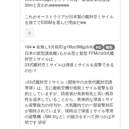
30mと言われwwwwwww
これがオーストラリアが日本製の艦対空ミサイル
を捨ててESSMを選んだ理由だww
0
184
名無し
5月前
ID:g1Mzc3Mjg(6/6)
NG
報告
日本の新型護衛艦>もがみ型と新型 FFMの23式艦
対空ミサイルは、
23式艦対空ミサイルは弾道ミサイルを迎撃できる
のか？
>23式艦対空ミサイル（開発中の次世代艦対空誘
導弾）は、主に敵航空機や巡航ミサイル迎撃を目
的としていますが、防衛省が長射程化と高い残存
性を追求していることから、将来的な弾道ミサイ
ル迎撃能力の付与や、大気圏内での一部迎撃対応
が期待されています。現時点で弾道ミサイル専用
の迎撃機（SM-3など）の能力をすべて持つかは不
明です 🤣🤣