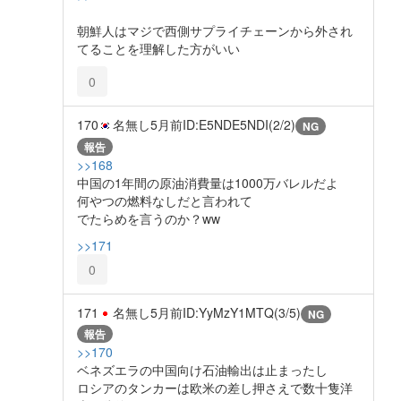
朝鮮人はマジで西側サプライチェーンから外され
てることを理解した方がいい
0
170
名無し
5月前
ID:E5NDE5NDI(2/2)
NG
報告
>>168
中国の1年間の原油消費量は1000万バレルだよ
何やつの燃料なしだと言われて
でたらめを言うのか？ww
>>171
0
171
名無し
5月前
ID:YyMzY1MTQ(3/5)
NG
報告
>>170
ベネズエラの中国向け石油輸出は止まったし
ロシアのタンカーは欧米の差し押さえで数十隻洋