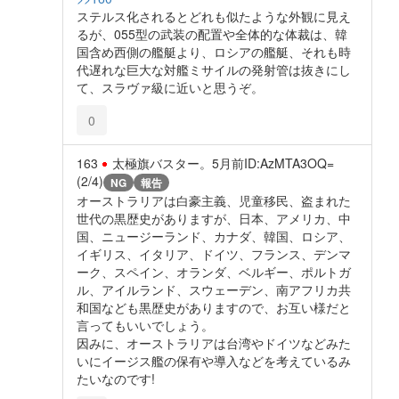
ステルス化されるとどれも似たような外観に見え
るが、055型の武装の配置や全体的な体裁は、韓
国含め西側の艦艇より、ロシアの艦艇、それも時
代遅れな巨大な対艦ミサイルの発射管は抜きにし
て、スラヴァ級に近いと思うぞ。
0
163
太極旗バスター。
5月前
ID:AzMTA3OQ=
(2/4)
NG
報告
オーストラリアは白豪主義、児童移民、盗まれた
世代の黒歴史がありますが、日本、アメリカ、中
国、ニュージーランド、カナダ、韓国、ロシア、
イギリス、イタリア、ドイツ、フランス、デンマ
ーク、スペイン、オランダ、ベルギー、ポルトガ
ル、アイルランド、スウェーデン、南アフリカ共
和国なども黒歴史がありますので、お互い様だと
言ってもいいでしょう。
因みに、オーストラリアは台湾やドイツなどみた
いにイージス艦の保有や導入などを考えているみ
たいなのです!