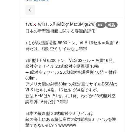
0
178
名無し
5月前
ID:g1Mzc3Mjg(2/6)
NG
報告
日本の新型護衛艦に関する客観的評価
>もがみ型護衛艦 5500トン、VLS 16セル＝魚雷16
発だけ、艦対空ミサイルなし🤣🤣
>新型 FFM 6200トン、VLS 32セル = 魚雷16発、
艦対空ミサイル 23式艦対空誘導弾 16発
➡ 艦対空ミサイル 23式艦対空誘導弾 16発 = 射程
60km、
アメリカ製の射程50kmの艦対空ミサイルESSMは
VLS1セルに4発、16セルで64発ですが、
新型 FFMはVLS1セルに1発、わずか 23式艦対空
誘導弾 16発だけ？🤣🤣
日本の最新型 23式艦対空ミサイルは
敵の海上にある超低高度の対艦巡航ミサイルを迎
撃できないのか？wwwwww