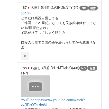
187
名無し
5月前
ID:A3NDIxNTY(5/5)
NG
報告
>>186
どれだけ兵器自慢しても
「韓国って21世紀になっても民族紛争終わってな
い1/2国家だよね」
で話が終了してしまう悲しみ
自慢の兵器で自国の紛争終わらせてから威張りな
よ
0
188
名無し
3月前
ID:UzMTI3NjQ(4/5)
NG
報告
FNN
YouTube
https://www.youtube.com/watch?
v=RDcQTo-rhsM