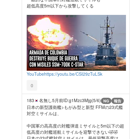
超低高度5m以下から攻撃してくる
YouTube
https://youtu.be/CSI29zTuLSk
0
183
名無し
5月前
ID:g1Mzc3Mjg(5/6)
NG
報告
日本の新型護衛艦>もがみ型と新型 FFMの23式艦
対空ミサイルは、
中国軍の高高度の対艦弾道ミサイルと5m以下の超
低高度の対艦巡航ミサイルを迎撃できない🤣🤣
日本の23式艦対空ミサイルは、最低迎撃高度は