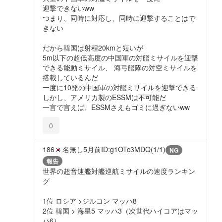
迎撃できないww
つまり、同時に対応し、同時に迎撃することはで
きない
だから韓国は射程20kmと短いが
5m以下の超低高度の中国軍の対艦ミサイルを迎撃
できる能動ミサイル、 海弓艦隊の対空ミサイルを
搭載しているんだ
一度に10発の中国軍の対艦ミサイルを迎撃できる
しかし、アメリカ製のESSMは不可能だ
一言で言えば、ESSMさえもゴミに過ぎないww
0
186
名無し
5月前
ID:g1OTc3MDQ(1/1)
NG
報告
世界の超音速艦対艦巡航ミサイルの速度ランキン
グ
1位 ロシア >ジルコン マッハ8
2位 韓国 > 海星5 マッハ3（次世代ハイコアはマッ
ハ6）