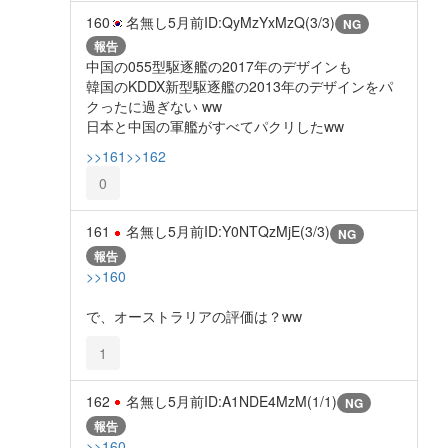
160
名無し
5月前
ID:QyMzYxMzQ(3/3)
NG
報告
中国の055型駆逐艦の2017年のデザインも
韓国のKDDX新型駆逐艦の2013年のデザインをパ
クったに過ぎない ww
日本と中国の軍艦がすべてパクリしたww
>>161
>>162
0
161
名無し
5月前
ID:Y0NTQzMjE(3/3)
NG
報告
>>160
で、オーストラリアの評価は？ww
1
162
名無し
5月前
ID:A1NDE4MzM(1/1)
NG
報告
>>160