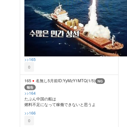
>>165
0
165
名無し
5月前
ID:YyMzY1MTQ(1/5)
NG
報告
>>164
たぶん中国の船は
燃料不足になって稼働できないと思うよ
>>166
0