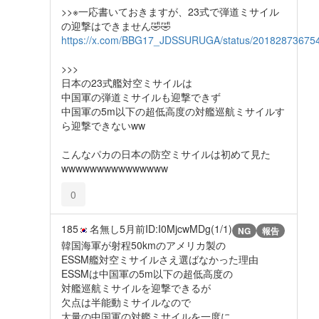
>>※一応書いておきますが、23式で弾道ミサイル
の迎撃はできません🤣🤣
https://x.com/BBG17_JDSSURUGA/status/20182873675
>>>
日本の23式艦対空ミサイルは
中国軍の弾道ミサイルも迎撃できず
中国軍の5m以下の超低高度の対艦巡航ミサイルす
ら迎撃できないww
こんなパカの日本の防空ミサイルは初めて見た
wwwwwwwwwwwwwww
0
185
名無し
5月前
ID:I0MjcwMDg(1/1)
NG
報告
韓国海軍が射程50kmのアメリカ製の
ESSM艦対空ミサイルさえ選ばなかった理由
ESSMは中国軍の5m以下の超低高度の
対艦巡航ミサイルを迎撃できるが
欠点は半能動ミサイルなので
大量の中国軍の対艦ミサイルを一度に