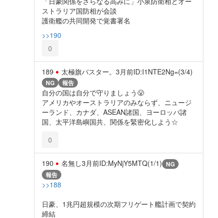
「日豪関係をさらなる高みに」小泉防衛相とオー
ストラリア国防相が会談
護衛艦の共同開発で覚書署名
>>190
0
189
太極旗バスター。
3月前
ID:I1NTE2Ng=(3/4)
NG
報告
自分の国は自分で守りましょう😤
アメリカやオーストラリアのみならず、ニュージ
ーランド、カナダ、ASEAN諸国、ヨーロッパ諸
国、太平洋島嶼国共、関係を緊密化しよう☆
0
190
名無し
3月前
ID:MyNjY5MTQ(1/1)
NG
報告
>>188
日豪、1兆円超規模の次期フリゲート艦計画で契約
締結