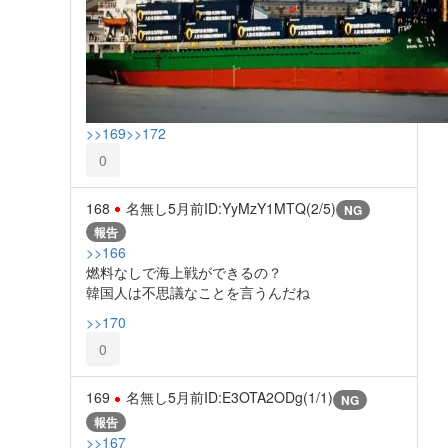
>>169
>>172
0
168
名無し
5月前
ID:YyMzY1MTQ(2/5)
NG
報告
>>166
燃料なしで海上戦ができるの？
韓国人は不思議なことを言うんだね
>>170
0
169
名無し
5月前
ID:E3OTA2ODg(1/1)
NG
報告
>>167