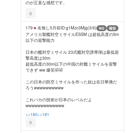
のが正直な感想です。
0
179
名無し
5月前
ID:g1Mzc3Mjg(3/6)
NG
報告
アメリカ製艦対空ミサイルESSM は超低高度の5m
以下の迎撃能力
日本の艦対空ミサイル 23式艦対空誘導弾は最低迎
撃高度は30m
超低高度の30m以下の中国の対艦ミサイルを迎撃
できず ww 爆笑🤣🤣
この日本の防空ミサイルを作った奴は在日華僑だ
ろうwwwwwwwwww
これバカの技術が日本のレベルだよ
wwwwwwwwwwwww
>>180
>>181
0