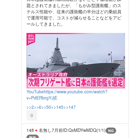
題とされてきましたが、「もがみ型護衛艦」のス
テルス性能や、従来の護衛艦の半分ほどの乗組員
で運用可能で、コストが減らせることなどをアピ
ールしてきました。
YouTube
https://www.youtube.com/watch?
v=PdERbrgYJjE
>>2
>>6
>>50
>>145
>>147
0
148
名無し
7月前
ID:QxMDYwMDQ(1/1)
NG
報告