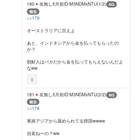
180
名無し
5月前
ID:M3NDMxNTU(1/2)
NG
報告
>>179
オーストラリアに言えよ
あと、インドネシアから金を払ってもらったの
か？
朝鮮人はパカだから金を払ってもらえないんだよ
なww
0
181
名無し
5月前
ID:M3NDMxNTU(2/2)
NG
報告
>>179
東南アジアから舐められてる韓国wwww
自覚ねーの？ww