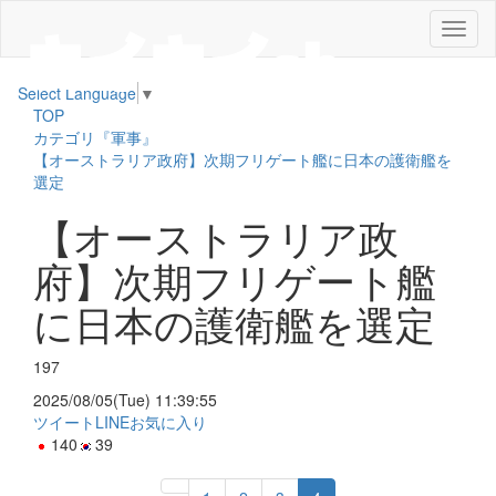
メ
ニ
ュ
Select Language
▼
ー
TOP
カテゴリ『軍事』
【オーストラリア政府】次期フリゲート艦に日本の護衛艦を
選定
【オーストラリア政
府】次期フリゲート艦
に日本の護衛艦を選定
197
2025/08/05(Tue) 11:39:55
ツイート
LINE
お気に入り
140
39