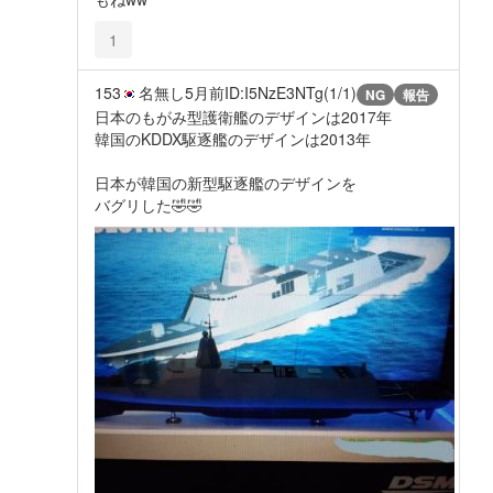
1
153
名無し
5月前
ID:I5NzE3NTg(1/1)
NG
報告
日本のもがみ型護衛艦のデザインは2017年
韓国のKDDX駆逐艦のデザインは2013年
日本が韓国の新型駆逐艦のデザインを
バグリした🤣🤣