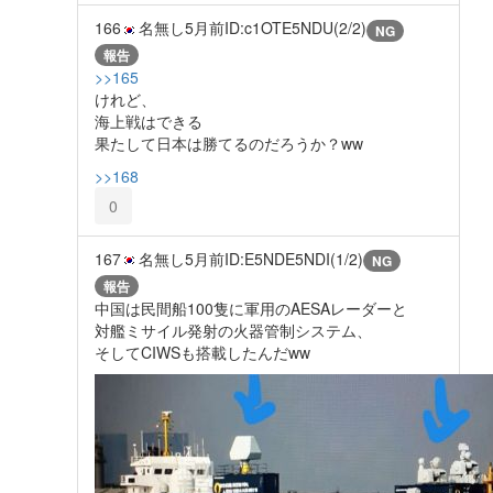
166
名無し
5月前
ID:c1OTE5NDU(2/2)
NG
報告
>>165
けれど、
海上戦はできる
果たして日本は勝てるのだろうか？ww
>>168
0
167
名無し
5月前
ID:E5NDE5NDI(1/2)
NG
報告
中国は民間船100隻に軍用のAESAレーダーと
対艦ミサイル発射の火器管制システム、
そしてCIWSも搭載したんだww