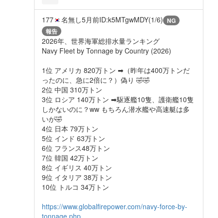
177
名無し
5月前
ID:k5MTgwMDY(1/6)
NG
報告
2026年、世界海軍総排水量ランキング
Navy Fleet by Tonnage by Country (2026)
1位 アメリカ 820万トン ➡（昨年は400万トンだ
ったのに、急に2倍に？）偽り 🤣🤣
2位 中国 310万トン
3位 ロシア 140万トン ➡駆逐艦10隻、護衛艦10隻
しかないのに？ww もちろん潜水艦や高速艇は多
いが🤣
4位 日本 79万トン
5位 インド 63万トン
6位 フランス48万トン
7位 韓国 42万トン
8位 イギリス 40万トン
9位 イタリア 38万トン
10位 トルコ 34万トン
https://www.globalfirepower.com/navy-force-by-
tonnage.php