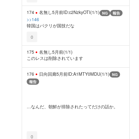
174
名無し
5月前
ID:c2NzkyOTI(1/1)
NG
報告
>>146
韓国はパクリが国技だな
0
175
名無し
5月前
(1/1)
このレスは削除されています
176
日向回廊
5月前
ID:A1MTY0MDU(1/1)
NG
報告
…なんだ、朝鮮が排除されたってだけの話か。
0