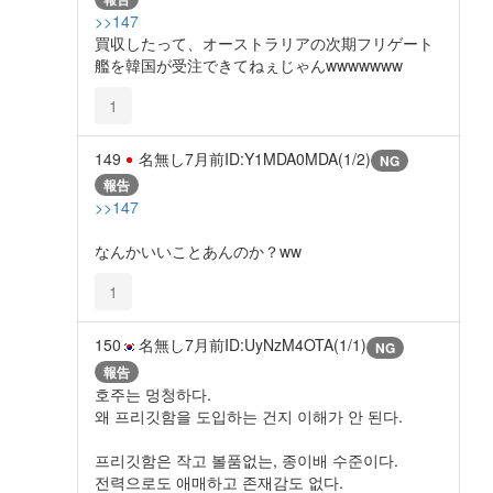
>>147
買収したって、オーストラリアの次期フリゲート
艦を韓国が受注できてねぇじゃんwwwwwww
1
149
名無し
7月前
ID:Y1MDA0MDA(1/2)
NG
報告
>>147
なんかいいことあんのか？ww
1
150
名無し
7月前
ID:UyNzM4OTA(1/1)
NG
報告
호주는 멍청하다.
왜 프리깃함을 도입하는 건지 이해가 안 된다.
프리깃함은 작고 볼품없는, 종이배 수준이다.
전력으로도 애매하고 존재감도 없다.