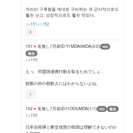
차라리 구축함을 제대로 구비하는 게 군사적으로도
훨씬 낫고, 상징적으로도 훨씬 멋있다.
>>151
>>152
0
151
名無し
7月前
ID:Y1MDA0MDA(2/2)
NG
報告
>>150
えっ、同盟国連携行動を取るためでしょ。
蚊帳の外の朝鮮人にはわからないよね。
1
152
名無し
7月前
ID:I1ODIzMDA(1/1)
NG
報告
>>150
日本自衛隊と断交状態の韓国は理解できないのか
もねww