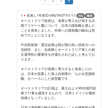
1
2
3
4
1
名無し
1年前
ID:I4NzY4OTY(1/11)
NG
報告
オーストラリア政府は、海軍が導入を計画する次
期フリゲート艦について、日本の護衛艦を選んだ
ことを発表しました。外国への護衛艦の輸出は初
めてのことになります。
中谷防衛相「選定結果は我が国の高い技術力への
信頼性、また、自衛隊とオーストラリア軍との相
互運用性の重要性を評価をされた証しと考えてお
ります」
オーストラリアが海軍に導入すると発表したの
は、日本が提案した海上自衛隊の「もがみ型護衛
艦」をベースにした新型艦です。
オーストラリアの計画は、最大およそ9500億円規
模で11隻を建造するもので、日本とドイツが最終
候補となっていました。
日本は護衛艦の輸出経験がないことや価格面が課