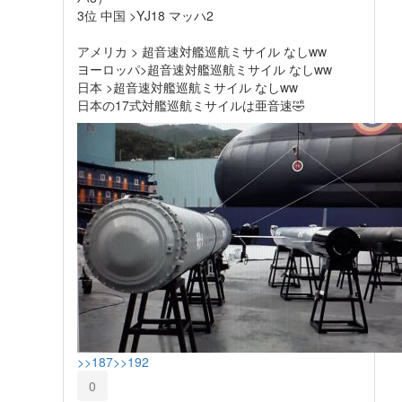
3位 中国 >YJ18 マッハ2
アメリカ > 超音速対艦巡航ミサイル なしww
ヨーロッパ>超音速対艦巡航ミサイル なしww
日本 >超音速対艦巡航ミサイル なしww
日本の17式対艦巡航ミサイルは亜音速🤣
>>187
>>192
0