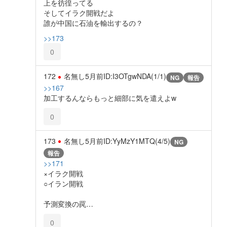
上を彷徨ってる
そしてイラク開戦だよ
誰が中国に石油を輸出するの？
>>173
0
172
名無し
5月前
ID:I3OTgwNDA(1/1)
NG
報告
>>167
加工するんならもっと細部に気を遣えよw
0
173
名無し
5月前
ID:YyMzY1MTQ(4/5)
NG
報告
>>171
×イラク開戦
○イラン開戦
予測変換の罠…
0