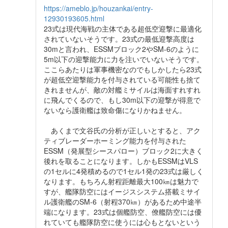
https://ameblo.jp/houzankai/entry-
12930193605.html
23式は現代海戦の主体である超低空迎撃に最適化
されていないそうです。23式の最低迎撃高度は
30mと言われ、ESSMブロック2やSM-6のように
5m以下の迎撃能力に力を注いでいないそうです。
ここらあたりは軍事機密なのでもしかしたら23式
が超低空迎撃能力を付与されている可能性も捨て
きれませんが、敵の対艦ミサイルは海面すれすれ
に飛んでくるので、もし30m以下の迎撃が得意で
ないなら護衛艦は致命傷になりかねません。
あくまで文谷氏の分析が正しいとすると、アク
ティブレーダーホーミング能力を付与された
ESSM（発展型シースパロー）ブロック2に大きく
後れを取ることになります。しかもESSMはVLS
の1セルに4発積めるので1セル1発の23式は厳しく
なります。もちろん射程距離最大100㎞は魅力で
すが、艦隊防空にはイージスシステム搭載ミサイ
ル護衛艦のSM-6（射程370㎞）があるため中途半
端になります。23式は個艦防空、僚艦防空には優
れていても艦隊防空に使うには心もとないという