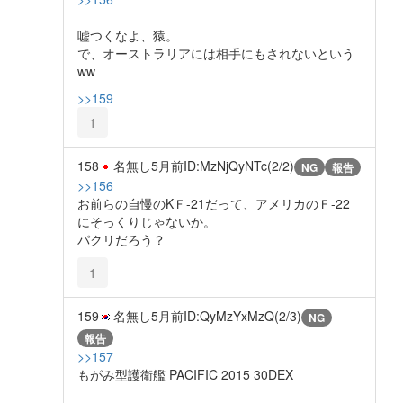
嘘つくなよ、猿。
で、オーストラリアには相手にもされないという
ww
>>159
1
158
名無し
5月前
ID:MzNjQyNTc(2/2)
NG
報告
>>156
お前らの自慢のKＦ-21だって、アメリカのＦ-22
にそっくりじゃないか。
パクリだろう？
1
159
名無し
5月前
ID:QyMzYxMzQ(2/3)
NG
報告
>>157
もがみ型護衛艦 PACIFIC 2015 30DEX