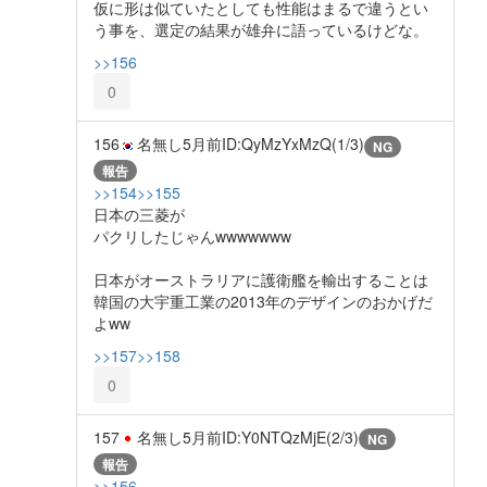
仮に形は似ていたとしても性能はまるで違うとい
う事を、選定の結果が雄弁に語っているけどな。
>>156
0
156
名無し
5月前
ID:QyMzYxMzQ(1/3)
NG
報告
>>154
>>155
日本の三菱が
パクリしたじゃんwwwwwww
日本がオーストラリアに護衛艦を輸出することは
韓国の大宇重工業の2013年のデザインのおかげだ
よww
>>157
>>158
0
157
名無し
5月前
ID:Y0NTQzMjE(2/3)
NG
報告
>>156