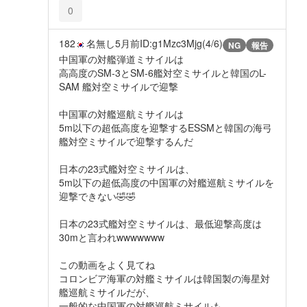
0
182
名無し
5月前
ID:g1Mzc3Mjg(4/6)
NG
報告
中国軍の対艦弾道ミサイルは
高高度のSM-3とSM-6艦対空ミサイルと韓国のL-
SAM 艦対空ミサイルで迎撃
中国軍の対艦巡航ミサイルは
5m以下の超低高度を迎撃するESSMと韓国の海弓
艦対空ミサイルで迎撃するんだ
日本の23式艦対空ミサイルは、
5m以下の超低高度の中国軍の対艦巡航ミサイルを
迎撃できない🤣🤣
日本の23式艦対空ミサイルは、最低迎撃高度は
30mと言われwwwwwww
この動画をよく見てね
コロンビア海軍の対艦ミサイルは韓国製の海星対
艦巡航ミサイルだが、
一般的な中国軍の対艦巡航ミサイルも