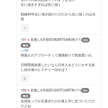
左に傾きすぎれば右に傾く
戦後80年左に傾き続けたのだから右に傾くのは当
然
1
101
名無し
6月前
ID:M2MTE4MzA(1/1)
NG
報告
>>98
韓国人のアプローチって感情頼りで気色悪いわ。
日韓関係改善したいなら日本人をどうにかする前
に自分達のヒステリー治せば？
0
102
名無し
6月前
ID:Q3OTUzMTA(1/1)
NG
報告
右傾化ってか左過ぎたのが真ん中に近づいただけ
だよね