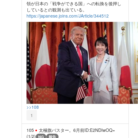
領が日本の「戦争ができる国」への転換を後押し
しているとの観測も出ている。
https://japanese.joins.com/JArticle/344512
>>108
1
105
太極旗バスター。
6月前
ID:E2NDIwOQ=
(1/2)
NG
報告