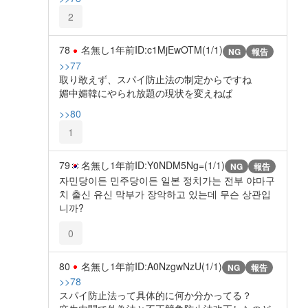
2
78
名無し
1年前
ID:c1MjEwOTM(1/1)
NG
報告
>>77
取り敢えず、スパイ防止法の制定からですね
媚中媚韓にやられ放題の現状を変えねば
>>80
1
79
名無し
1年前
ID:Y0NDM5Ng=(1/1)
NG
報告
자민당이든 민주당이든 일본 정치가는 전부 야마구
치 출신 유신 막부가 장악하고 있는데 무슨 상관입
니까?
0
80
名無し
1年前
ID:A0NzgwNzU(1/1)
NG
報告
>>78
スパイ防止法って具体的に何か分かってる？