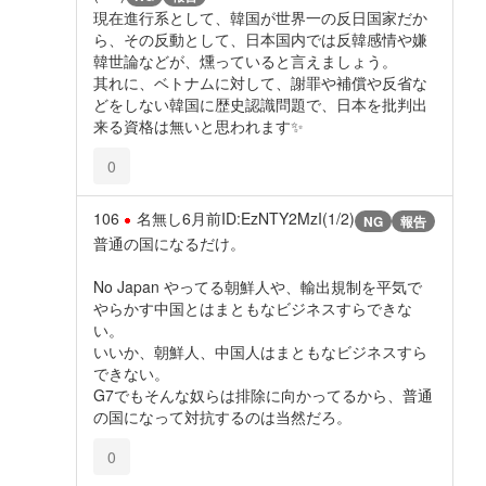
現在進行系として、韓国が世界一の反日国家だか
ら、その反動として、日本国内では反韓感情や嫌
韓世論などが、燻っていると言えましょう。
其れに、ベトナムに対して、謝罪や補償や反省な
どをしない韓国に歴史認識問題で、日本を批判出
来る資格は無いと思われます✨️
0
106
名無し
6月前
ID:EzNTY2MzI(1/2)
NG
報告
普通の国になるだけ。
No Japan やってる朝鮮人や、輸出規制を平気で
やらかす中国とはまともなビジネスすらできな
い。
いいか、朝鮮人、中国人はまともなビジネスすら
できない。
G7でもそんな奴らは排除に向かってるから、普通
の国になって対抗するのは当然だろ。
0