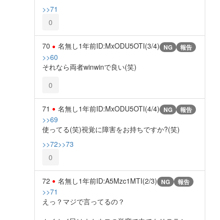
>>71
0
70
名無し
1年前
ID:MxODU5OTI(3/4)
NG
報告
>>60
それなら両者winwinで良い(笑)
0
71
名無し
1年前
ID:MxODU5OTI(4/4)
NG
報告
>>69
使ってる(笑)視覚に障害をお持ちですか?(笑)
>>72
>>73
0
72
名無し
1年前
ID:A5Mzc1MTI(2/3)
NG
報告
>>71
えっ？マジで言ってるの？