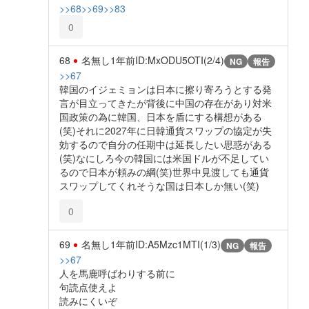
>>68
>>69
>>83
0
68
名無し
1年前
ID:MxODU5OTI(2/4)
NG
報告
>>67
韓国のイジェミョンは日本に擦り寄ろうとする発
言が目立ってきたが背後に中国の存在があり対米
国政策の為に韓国、日本を盾にする構想がある
(笑)それに2027年に日韓通貨スワップの協定が失
効するので自分の任期中は延長したい思惑がある
(笑)なにしろ今の韓国には米国ドルが不足してい
るので日本が頼みの綱(笑)世界中見渡しても通貨
スワップしてくれそうな国は日本しか無い(笑)
0
69
名無し
1年前
ID:A5Mzc1MTI(1/3)
NG
報告
>>67
人を馬鹿呼ばわりする前に
句読点使えよ
読みにくいぞ