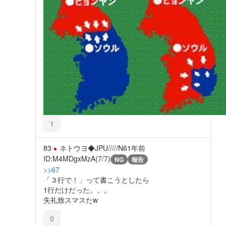
1
83
ネトウヨ◆JPU/////N6
1年前
ID:M4MDgxMzA(7/7)
NG
報告
>>67
「３行で！」って書こうとしたら
1行だけだった。。。
失礼致スマスたw
0