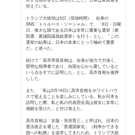
控えている。
トランプ大統領は5日（現地時間）、自身の
SNS「トゥルース・ソーシャル」で、「8日・日曜
日、偉大な国である日本は非常に重要な選挙（衆
院選、衆議院議員総選挙）を行う」とし、「この
選挙の結果は、日本の未来にとって極めて重要
だ」と述べた。
続けて「高市早苗首相は、自身が強力で力強く、
賢明な指導者であり、自国を心から愛していると
いう点をすでに証明した」とし、高市首相を後押
しした。
また、「私は3月19日に高市首相をホワイトハウ
スで迎えることを楽しみにしている。私が日本を
訪問した際、私と私の代表団全員は彼女に非常に
感銘を受けた」と付け加えた。
高市首相は「女版・安倍晋三」と呼ばれ、日本の
憲法改正を通じた「普通国家化」（戦争ができる
国への転換）を追求してきたため、トランプ大統