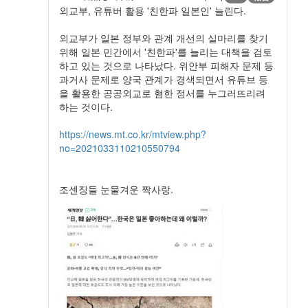
외교부, 유튜버 활용 '친한파 일본인' 늘린다.
외교부가 일본 정부와 관계 개선의 실마리를 찾기
위해 일본 민간에서 '친한파'를 늘리는 대책을 검토
하고 있는 것으로 나타났다. 위안부 피해자 문제 등
과거사 문제로 양국 관계가 경색되면서 유튜브 등
을 활용한 공공외교로 혐한 정서를 누그러뜨리려
하는 것이다.
https://news.mt.co.kr/mtview.php?
no=2021033110210550794
조센징들 눈물겨운 짝사랑.