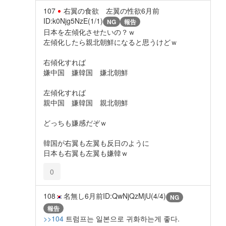
107
右翼の食欲 左翼の性欲
6月前
ID:k0Njg5NzE(1/1)
NG
報告
日本を左傾化させたいの？ｗ
左傾化したら親北朝鮮になると思うけどｗ
右傾化すれば
嫌中国 嫌韓国 嫌北朝鮮
左傾化すれば
親中国 嫌韓国 親北朝鮮
どっちも嫌感だぞｗ
韓国が右翼も左翼も反日のように
日本も右翼も左翼も嫌韓ｗ
0
108
名無し
6月前
ID:QwNjQzMjU(4/4)
NG
報告
>>104
트럼프는 일본으로 귀화하는게 좋다.