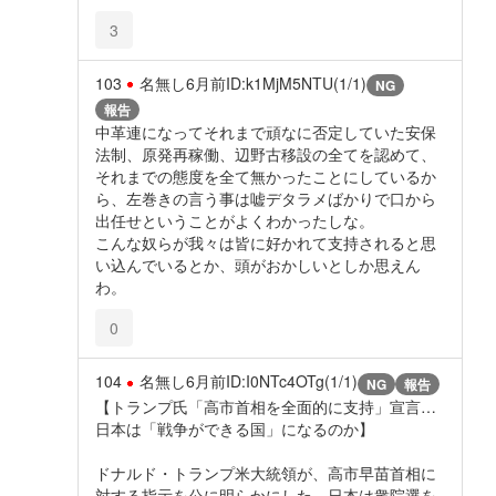
3
103
名無し
6月前
ID:k1MjM5NTU(1/1)
NG
報告
中革連になってそれまで頑なに否定していた安保
法制、原発再稼働、辺野古移設の全てを認めて、
それまでの態度を全て無かったことにしているか
ら、左巻きの言う事は嘘デタラメばかりで口から
出任せということがよくわかったしな。
こんな奴らが我々は皆に好かれて支持されると思
い込んでいるとか、頭がおかしいとしか思えん
わ。
0
104
名無し
6月前
ID:I0NTc4OTg(1/1)
NG
報告
【トランプ氏「高市首相を全面的に支持」宣言…
日本は「戦争ができる国」になるのか】
ドナルド・トランプ米大統領が、高市早苗首相に
対する指示を公に明らかにした。日本は衆院選を