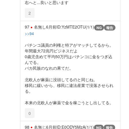
右へと...良いと思います
2
97
名無し
6月前
ID:YzMTE2OTU(1/1)
NG
報告
>>94
パチンコ議員の利権と特アがマッチしてるから。
年間最大72兆円ビジネスだよ
0歳児含めて平均50万円はパチンコに金をつぎ込
んでる。
バカ民族のなれの果てだ。
北欧人が麻薬に没頭してるのと同じね。
移民に緩いから、移民に違法産業で没落させられ
る。
本来の北欧人が麻薬で金を稼ごうとし出してる。
0
98
名無じ
6月前
ID:E0ODY5MzA(1/1)
NG
報告