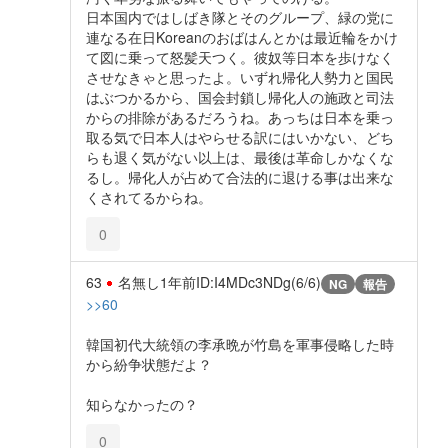
日本国内ではしばき隊とそのグループ、緑の党に
連なる在日Koreanのおばはんとかは最近輪をかけ
て図に乗って怒髪天つく。彼奴等日本を歩けなく
させなきゃと思ったよ。いずれ帰化人勢力と国民
はぶつかるから、国会封鎖し帰化人の施政と司法
からの排除があるだろうね。あっちは日本を乗っ
取る気で日本人はやらせる訳にはいかない、どち
らも退く気がない以上は、最後は革命しかなくな
るし。帰化人が占めて合法的に退ける事は出来な
くされてるからね。
0
63
名無し
1年前
ID:I4MDc3NDg(6/6)
NG
報告
>>60
韓国初代大統領の李承晩が竹島を軍事侵略した時
から紛争状態だよ？
知らなかったの？
0