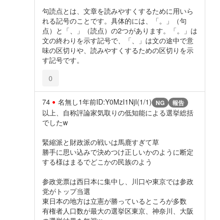
句読点とは、文章を読みやすくするために用いら
れる記号のことです。具体的には、「。」（句
点）と「、」（読点）の2つがあります。「。」は
文の終わりを示す記号で、「、」は文の途中で意
味の区切りや、読みやすくするための区切りを示
す記号です。
0
74
名無し
1年前
ID:Y0MzI1NjI(1/1)
NG
報告
以上、自称評論家気取りの低知能による選挙総括
でしたw
緊縮派と財政派の戦いは馬鹿すぎて草
勝手に思い込みで決めつけ正しいかのように断定
する様はまるでどこかの民族のよう
参政党票は西日本に集中し、川口や東京では参政
党がトップ当選
東日本の地方は立憲が勝っているところが多数
有権者人口数が最大の選挙区東京、神奈川、大阪