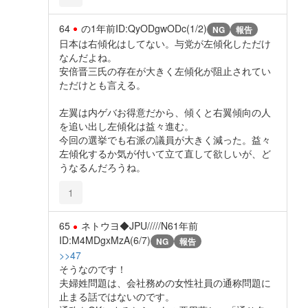
64
の
1年前
ID:QyODgwODc(1/2)
NG
報告
日本は右傾化はしてない。与党が左傾化しただけ
なんだよね。
安倍晋三氏の存在が大きく左傾化が阻止されてい
ただけとも言える。
左翼は内ゲバお得意だから、傾くと右翼傾向の人
を追い出し左傾化は益々進む。
今回の選挙でも右派の議員が大きく減った。益々
左傾化するか気が付いて立て直して欲しいが、ど
うなるんだろうね。
1
65
ネトウヨ◆JPU/////N6
1年前
ID:M4MDgxMzA(6/7)
NG
報告
>>47
そうなのです！
夫婦姓問題は、会社務めの女性社員の通称問題に
止まる話ではないのです。