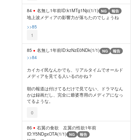
84
名無し
1年前
ID:k1MTg1Njc(1/1)
NG
報告
地上波メディアの影響力が落ちたのでしょうね
>>85
1
85
名無し
1年前
ID:kzNzE0NDk(1/1)
NG
報告
>>84
カイカイ民なんかでも、リアルタイムでオールド
メディアを見てる人いるのかね？
朝の報道は付けてるだけで見てない、ドラマなん
かは録画だし、完全に爺婆専用のメディアになっ
てるような。
0
86
右翼の食欲 左翼の性欲
1年前
ID:Y5NDgxOTA(1/1)
NG
報告