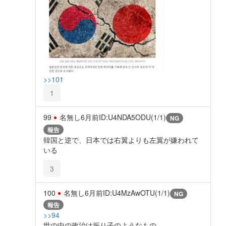
>>101
1
99
名無し
6月前
ID:U4NDA5ODU(1/1)
NG
報告
韓国と逆で、日本では右翼よりも左翼が嫌われて
いる
3
100
名無し
6月前
ID:U4MzAwOTU(1/1)
NG
報告
>>94
世の中の政治は振り子のようなもの