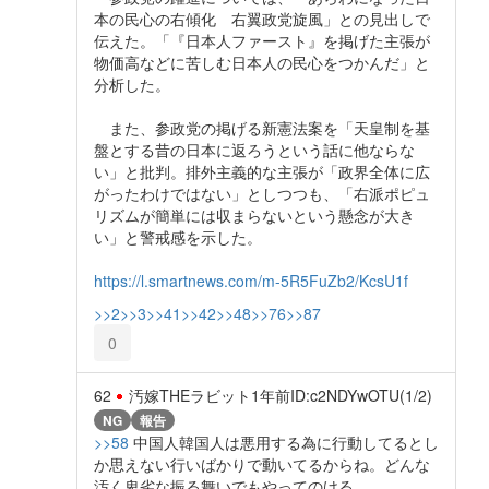
本の民心の右傾化 右翼政党旋風」との見出しで
伝えた。「『日本人ファースト』を掲げた主張が
物価高などに苦しむ日本人の民心をつかんだ」と
分析した。
また、参政党の掲げる新憲法案を「天皇制を基
盤とする昔の日本に返ろうという話に他ならな
い」と批判。排外主義的な主張が「政界全体に広
がったわけではない」としつつも、「右派ポピュ
リズムが簡単には収まらないという懸念が大き
い」と警戒感を示した。
https://l.smartnews.com/m-5R5FuZb2/KcsU1f
>>2
>>3
>>41
>>42
>>48
>>76
>>87
0
62
汚嫁THEラビット
1年前
ID:c2NDYwOTU(1/2)
NG
報告
>>58
中国人韓国人は悪用する為に行動してるとし
か思えない行いばかりで動いてるからね。どんな
汚く卑劣な振る舞いでもやってのける。