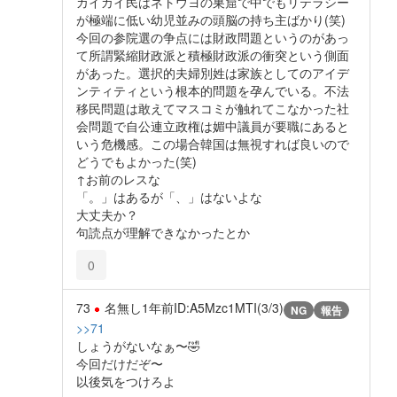
カイカイ民はネトウヨの巣窟で中でもリテラシー
が極端に低い幼児並みの頭脳の持ち主ばかり(笑)
今回の参院選の争点には財政問題というのがあっ
て所謂緊縮財政派と積極財政派の衝突という側面
があった。選択的夫婦別姓は家族としてのアイデ
ンティティという根本的問題を孕んでいる。不法
移民問題は敢えてマスコミが触れてこなかった社
会問題で自公連立政権は媚中議員が要職にあると
いう危機感。この場合韓国は無視すれば良いので
どうでもよかった(笑)
↑お前のレスな
「。」はあるが「、」はないよな
大丈夫か？
句読点が理解できなかったとか
0
73
名無し
1年前
ID:A5Mzc1MTI(3/3)
NG
報告
>>71
しょうがないなぁ〜🤣
今回だけだぞ〜
以後気をつけろよ