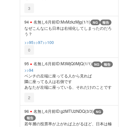
3
94
名無し
6月前
ID:MxMzkzMjg(1/1)
NG
報告
なぜこんなにも日本は右傾化してしまったのだろ
う？
>>95
>>97
>>100
0
95
名無し
6月前
ID:M3MjQ0MjQ(1/1)
NG
報告
>>94
ベンチの左端に座ってる人から見れば
隣に座ってる人は右側です
あなたが左端に座っている、それだけのことです
2
96
名無し
6月前
ID:g2MTU2NDQ(3/3)
NG
報告
若年層の投票率が上がれば上がるほど、日本は極