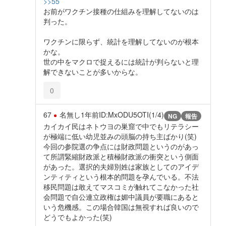
>>55
お前がワクチン接種の仕組みを理解してないのは
判った。
ワクチンに限らず、統計を理解してないのが根本
かな。
世の中をマクロで捉えるには統計が判らないと理
解できないことが多いからな。
0
67
名無し
1年前
ID:MxODU5OTI(1/4)
NG
報告
カイカイ民はネトウヨの巣窟で中でもリテラシー
が極端に低い幼児並みの頭脳の持ち主ばかり(笑)
今回の参院選の争点には財政問題というのがあっ
て所謂緊縮財政派と積極財政派の衝突という側面
があった。選択的夫婦別姓は家族としてのアイデ
ンティティという根本的問題を孕んでいる。不法
移民問題は敢えてマスコミが触れてこなかった社
会問題で自公連立政権は媚中議員が要職にあると
いう危機感。この場合韓国は無視すれば良いので
どうでもよかった(笑)