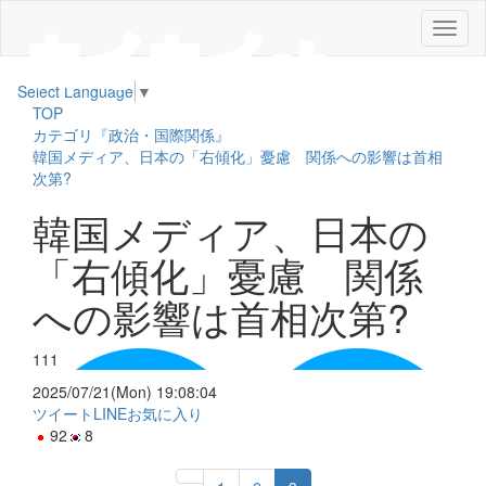
メ
ニ
ュ
Select Language
▼
ー
TOP
カテゴリ『政治・国際関係』
韓国メディア、日本の「右傾化」憂慮 関係への影響は首相
次第?
韓国メディア、日本の
「右傾化」憂慮 関係
への影響は首相次第?
111
2025/07/21(Mon) 19:08:04
ツイート
LINE
お気に入り
92
8