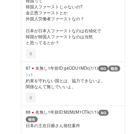
韓国って
韓国人ファーストじゃないの?
金正恩ファーストとか
外国人労働者ファーストなの？
日本が日本人ファーストなのは右傾化で
韓国が韓国人ファーストなのは当然
と思ってるとか？
0
87
名無し
1年前
ID:g4ODU1MDc(1/1)
NG
報告
>>1
約束を守れない国とは、協力できないよ。
関係なんて無しでいいよ。
0
88
名無し
1年前
ID:M2MzM1OTk(1/1)
NG
報告
日本の王在日爺さん発狂案件