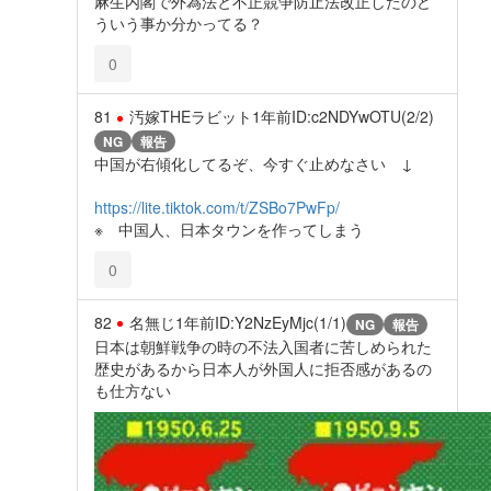
麻生内閣で外為法と不正競争防止法改正したのど
ういう事か分かってる？
0
81
汚嫁THEラビット
1年前
ID:c2NDYwOTU(2/2)
NG
報告
中国が右傾化してるぞ、今すぐ止めなさい ↓
https://lite.tiktok.com/t/ZSBo7PwFp/
※ 中国人、日本タウンを作ってしまう
0
82
名無じ
1年前
ID:Y2NzEyMjc(1/1)
NG
報告
日本は朝鮮戦争の時の不法入国者に苦しめられた
歴史があるから日本人が外国人に拒否感があるの
も仕方ない