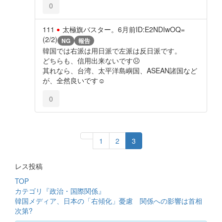
0
111
太極旗バスター。
6月前
ID:E2NDIwOQ=
(2/2)
NG
報告
韓国では右派は用日派で左派は反日派です。
どちらも、信用出来ないです☹️
其れなら、台湾、太平洋島嶼国、ASEAN諸国など
が、全然良いです☺️
0
1
2
3
レス投稿
TOP
カテゴリ『政治・国際関係』
韓国メディア、日本の「右傾化」憂慮 関係への影響は首相
次第?