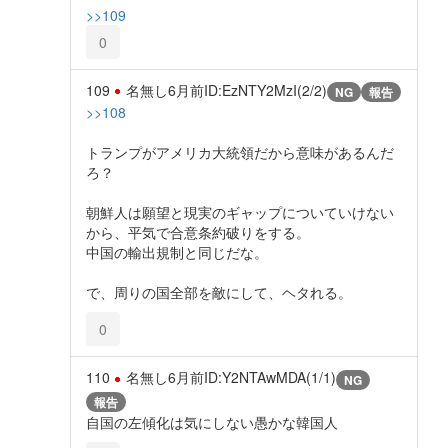
>>109
0
109
名無し
6月前
ID:EzNTY2MzI(2/2)
NG
報告
>>108
トランプがアメリカ大統領だから意味があるんだ
ろ？
朝鮮人は願望と現実のギャップについていけない
から、平気で合意条約破りをする。
中国の輸出規制と同じだな。
で、周りの国全部を敵にして、ヘタれる。
0
110
名無し
6月前
ID:Y2NTAwMDA(1/1)
NG
報告
自国の左傾化は気にしない愚かな韓国人