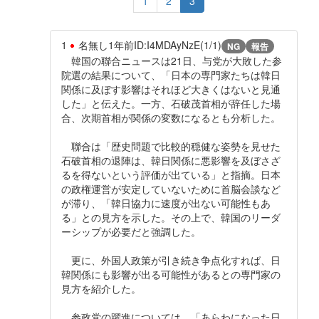
1
2
3
1
名無し
1年前
ID:I4MDAyNzE(1/1)
NG
報告
韓国の聯合ニュースは21日、与党が大敗した参
院選の結果について、「日本の専門家たちは韓日
関係に及ぼす影響はそれほど大きくはないと見通
した」と伝えた。一方、石破茂首相が辞任した場
合、次期首相が関係の変数になるとも分析した。
聯合は「歴史問題で比較的穏健な姿勢を見せた
石破首相の退陣は、韓日関係に悪影響を及ぼさざ
るを得ないという評価が出ている」と指摘。日本
の政権運営が安定していないために首脳会談など
が滞り、「韓日協力に速度が出ない可能性もあ
る」との見方を示した。その上で、韓国のリーダ
ーシップが必要だと強調した。
更に、外国人政策が引き続き争点化すれば、日
韓関係にも影響が出る可能性があるとの専門家の
見方を紹介した。
参政党の躍進については、「あらわになった日