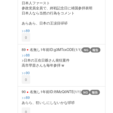
日本人ファースト
参政党員全員で、終戦記念日に靖国参拝表明
日本人なら当然の行為をコメント
あらあら、日本の王涙目🤣🤣
>>89
0
89
名無し
1年前
ID:g3MTcxODE(1/1)
NG
報告
>>88
>日本の王在日爺さん発狂案件
高市早苗さんも毎年参拝 w
>>90
0
90
名無し
1年前
ID:I5MzQ0NTE(1/1)
NG
報告
>>89
あらら、狂いしにしないかな🤣🤣
0