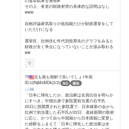
の選挙結果を無視w
その上、各党の財政射突の具体的な説明はなし
www
自称評論家気取りの低知能だけが財政選挙をして
いただけになる
選挙区、比例含む年代別投票先のグラフをみると
財政が全く争点になっていないことが汲み取れる
ww
0
75
北も南も朝鮮で良いでしょ
1年前
ID:c2NjMxMDk(2/2)
NG
報告
>>36
「日本に帰化したか、政治家は全員出自を明らか
にすべき」中国出身で参院選初当選の石平氏
20日に投開票された参院選で、日本維新の会から
比例で初当選した石平氏が22日、産経新聞の取材
に応じ、かつて自ら中国籍から日本国籍に変更し
た経験をふまえて「日本に帰化した政治家は全