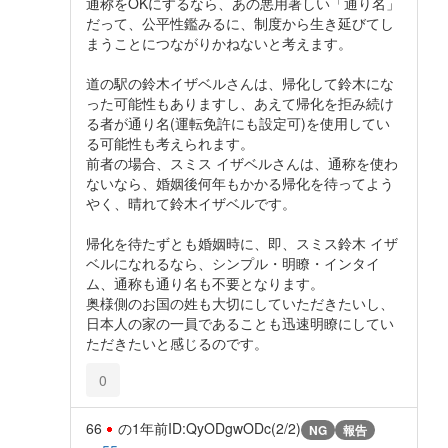
通称をOKにするなら、あの悪用著しい「通り名」
だって、公平性鑑みるに、制度から生き延びてし
まうことにつながりかねないと考えます。
道の駅の鈴木イザベルさんは、帰化して鈴木にな
った可能性もありますし、あえて帰化を拒み続け
る者が通り名(運転免許にも設定可)を使用してい
る可能性も考えられます。
前者の場合、スミス イザベルさんは、通称を使わ
ないなら、婚姻後何年もかかる帰化を待ってよう
やく、晴れて鈴木イザベルです。
帰化を待たずとも婚姻時に、即、スミス鈴木 イザ
ベルになれるなら、シンプル・明瞭・インタイ
ム、通称も通り名も不要となります。
奥様側のお国の姓も大切にしていただきたいし、
日本人の家の一員であることも迅速明瞭にしてい
ただきたいと感じるのです。
0
66
の
1年前
ID:QyODgwODc(2/2)
NG
報告