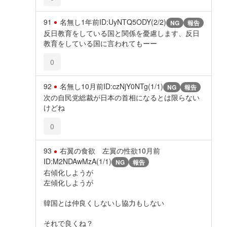
91
名無し
1年前
ID:UyNTQ5ODY(2/2)
NG
報告
反日教育をしている国と関係を憂慮します、反日
教育をしている国に言われてもーー
0
92
名無し
10月前
ID:czNjY0NTg(1/1)
NG
報告
次の自民党総裁が日本の首相になるとは限らない
けどね
0
93
右翼の食欲 左翼の性欲
10月前
ID:M2NDAwMzA(1/1)
NG
報告
右傾化しようが
左傾化しようが
韓国とは仲良くしないし協力もしない
それで良くね？