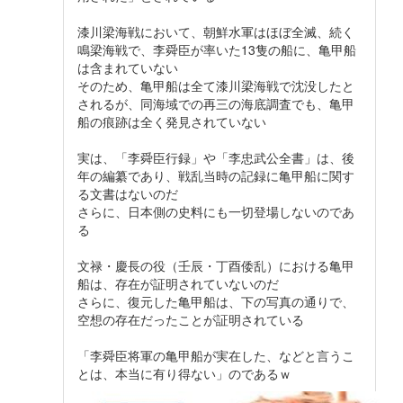
漆川梁海戦において、朝鮮水軍はほぼ全滅、続く
鳴梁海戦で、李舜臣が率いた13隻の船に、亀甲船
は含まれていない
そのため、亀甲船は全て漆川梁海戦で沈没したと
されるが、同海域での再三の海底調査でも、亀甲
船の痕跡は全く発見されていない
実は、「李舜臣行録」や「李忠武公全書」は、後
年の編纂であり、戦乱当時の記録に亀甲船に関す
る文書はないのだ
さらに、日本側の史料にも一切登場しないのであ
る
文禄・慶長の役（壬辰・丁酉倭乱）における亀甲
船は、存在が証明されていないのだ
さらに、復元した亀甲船は、下の写真の通りで、
空想の存在だったことが証明されている
「李舜臣将軍の亀甲船が実在した、などと言うこ
とは、本当に有り得ない」のであるｗ