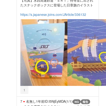
【写真】水西高速鉄道「ＳＲＴ」特等室に出され
たスナックボックスに登場した日章旗のイラスト
https://s.japanese.joins.com/JArticle/336132
1
7
名無し
1年前
ID:I5NjEyMDA(1/1)
NG
報告