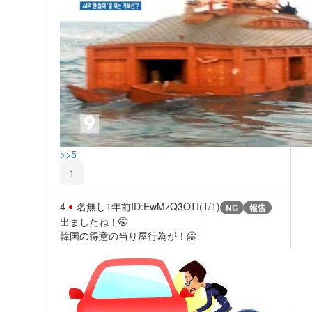
>>5
1
4
名無し
1年前
ID:EwMzQ3OTI(1/1)
NG
報告
出ましたね！🤭
韓国の得意の当り屋行為が！🤗