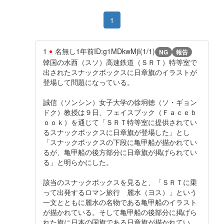
1
1
名無し
1年前
ID:g1MDkwMjI(1/1)
NG
報告
韓国の水西（スソ）高速鉄道（ＳＲＴ）特等室で
出されたスナックボックスに日章旗のイラストが
登場して問題になっている。
誠信（ソンシン）女子大学の徐坰徳（ソ・ギョン
ドク）教授は９日、フェイスブック（Ｆａｃｅｂ
ｏｏｋ）を通じて「ＳＲＴ特等室に提供されてい
るスナックボックスに日章旗が登場した」とし
「スナックボックスの下段に亀甲船が描かれてい
るが、亀甲船の後方部分に日章旗が掲げられてい
る」と明らかにした。
該当のスナックボックスを見ると、「ＳＲＴに乗
って出発するロマン旅行 麗水（ヨス）」という
一文とともに麗水の名物である亀甲船のイラスト
が描かれている。そして亀甲船の後部分に掲げら
れた旗に日本の国旗である日章旗が描かれてい