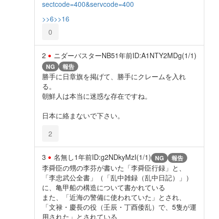
sectcode=400&servcode=400
>>6
>>16
0
2
ニダーバスターNB5
1年前
ID:A1NTY2MDg(1/1)
NG
報告
勝手に日章旗を掲げて、勝手にクレームを入れ
る。
朝鮮人は本当に迷惑な存在ですね。
日本に絡まないで下さい。
2
3
名無し
1年前
ID:g2NDkyMzI(1/1)
NG
報告
李舜臣の甥の李芬が書いた「李舜臣行録」と、
「李忠武公全書」（「乱中雑録（乱中日記）」）
に、亀甲船の構造について書かれている
また、「近海の警備に使われていた」とされ、
「文禄・慶長の役（壬辰・丁酉倭乱）で、5隻が運
用された」とされている