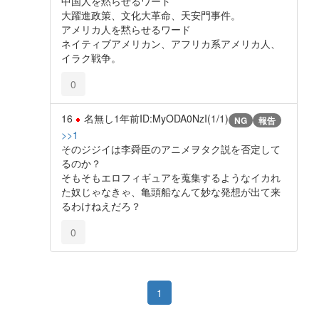
中国人を黙らせるワード
大躍進政策、文化大革命、天安門事件。
アメリカ人を黙らせるワード
ネイティブアメリカン、アフリカ系アメリカ人、
イラク戦争。
0
16
名無し
1年前
ID:MyODA0NzI(1/1)
NG
報告
>>1
そのジジイは李舜臣のアニメヲタク説を否定して
るのか？
そもそもエロフィギュアを蒐集するようなイカれ
た奴じゃなきゃ、亀頭船なんて妙な発想が出て来
るわけねえだろ？
0
1