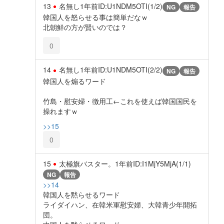
13
名無し
1年前
ID:U1NDM5OTI(1/2)
NG
報告
韓国人を怒らせる事は簡単だなｗ
北朝鮮の方が賢いのでは？
0
14
名無し
1年前
ID:U1NDM5OTI(2/2)
NG
報告
韓国人を煽るワード
竹島・慰安婦・徴用工←これを使えば韓国国民を
操れますｗ
>>15
0
15
太極旗バスター。
1年前
ID:I1MjY5MjA(1/1)
NG
報告
>>14
韓国人を黙らせるワード
ライダイハン、在韓米軍慰安婦、大韓青少年開拓
団。