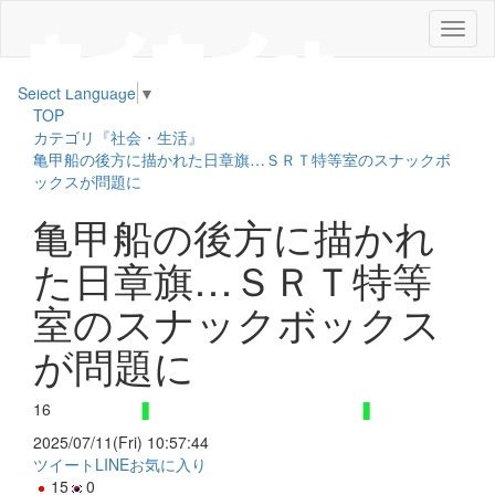
メ
ニ
ュ
Select Language
▼
ー
TOP
カテゴリ『社会・生活』
亀甲船の後方に描かれた日章旗…ＳＲＴ特等室のスナックボ
ックスが問題に
亀甲船の後方に描かれ
た日章旗…ＳＲＴ特等
室のスナックボックス
が問題に
16
2025/07/11(Fri) 10:57:44
ツイート
LINE
お気に入り
15
0