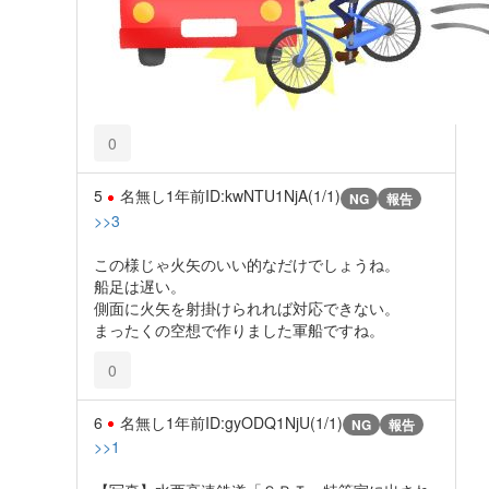
0
5
名無し
1年前
ID:kwNTU1NjA(1/1)
NG
報告
>>3
この様じゃ火矢のいい的なだけでしょうね。
船足は遅い。
側面に火矢を射掛けられれば対応できない。
まったくの空想で作りました軍船ですね。
0
6
名無し
1年前
ID:gyODQ1NjU(1/1)
NG
報告
>>1