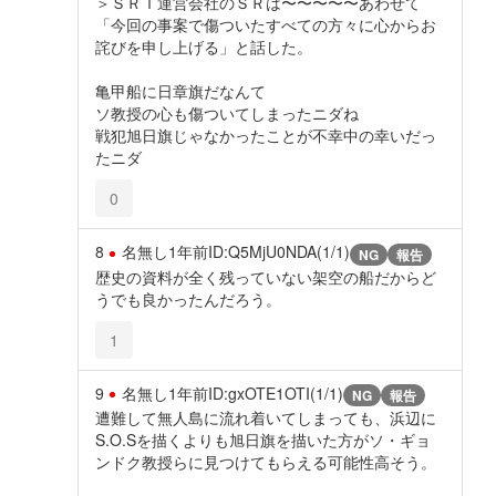
＞ＳＲＴ運営会社のＳＲは〜〜〜〜〜あわせて
「今回の事案で傷ついたすべての方々に心からお
詫びを申し上げる」と話した。
亀甲船に日章旗だなんて
ソ教授の心も傷ついてしまったニダね
戦犯旭日旗じゃなかったことが不幸中の幸いだっ
たニダ
0
8
名無し
1年前
ID:Q5MjU0NDA(1/1)
NG
報告
歴史の資料が全く残っていない架空の船だからど
うでも良かったんだろう。
1
9
名無し
1年前
ID:gxOTE1OTI(1/1)
NG
報告
遭難して無人島に流れ着いてしまっても、浜辺に
S.O.Sを描くよりも旭日旗を描いた方がソ・ギョ
ンドク教授らに見つけてもらえる可能性高そう。