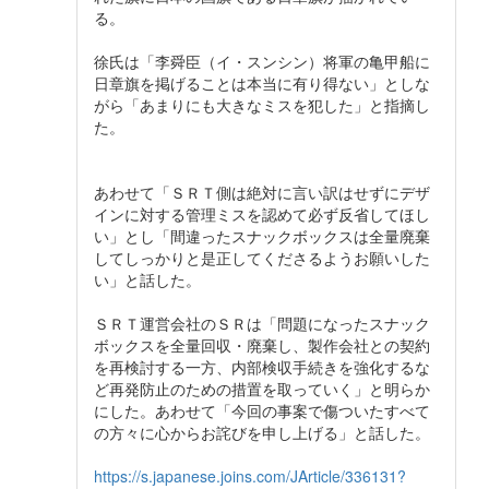
る。
徐氏は「李舜臣（イ・スンシン）将軍の亀甲船に
日章旗を掲げることは本当に有り得ない」としな
がら「あまりにも大きなミスを犯した」と指摘し
た。
あわせて「ＳＲＴ側は絶対に言い訳はせずにデザ
インに対する管理ミスを認めて必ず反省してほし
い」とし「間違ったスナックボックスは全量廃棄
してしっかりと是正してくださるようお願いした
い」と話した。
ＳＲＴ運営会社のＳＲは「問題になったスナック
ボックスを全量回収・廃棄し、製作会社との契約
を再検討する一方、内部検収手続きを強化するな
ど再発防止のための措置を取っていく」と明らか
にした。あわせて「今回の事案で傷ついたすべて
の方々に心からお詫びを申し上げる」と話した。
https://s.japanese.joins.com/JArticle/336131?