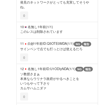
発見のネットワークがとっても充実してそうや
ね。
0
10
名無し
1年前
(1/1)
このレスは削除されています
11
白妙
1年前
ID:Q5OTE0MDA(1/1)
NG
報告
サインペンで点でも打っとけば使えるだろ
0
12
名無し
1年前
ID:U1ODIyNDA(1/1)
NG
報告
ソ教授さまぁ
本来ならウリナラ政府がやるべきことを
いつもやって下さり
カムサハムニダァ
0