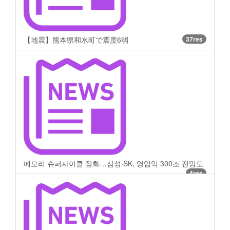
【地震】熊本県和水町で震度6弱
37res
메모리 슈퍼사이클 점화…삼성·SK, 영업익 300조 전망도
4res