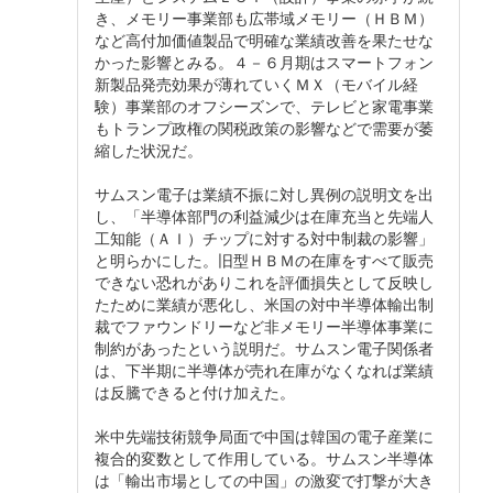
き、メモリー事業部も広帯域メモリー（ＨＢＭ）
など高付加価値製品で明確な業績改善を果たせな
かった影響とみる。４－６月期はスマートフォン
新製品発売効果が薄れていくＭＸ（モバイル経
験）事業部のオフシーズンで、テレビと家電事業
もトランプ政権の関税政策の影響などで需要が萎
縮した状況だ。
サムスン電子は業績不振に対し異例の説明文を出
し、「半導体部門の利益減少は在庫充当と先端人
工知能（ＡＩ）チップに対する対中制裁の影響」
と明らかにした。旧型ＨＢＭの在庫をすべて販売
できない恐れがありこれを評価損失として反映し
たために業績が悪化し、米国の対中半導体輸出制
裁でファウンドリーなど非メモリー半導体事業に
制約があったという説明だ。サムスン電子関係者
は、下半期に半導体が売れ在庫がなくなれば業績
は反騰できると付け加えた。
米中先端技術競争局面で中国は韓国の電子産業に
複合的変数として作用している。サムスン半導体
は「輸出市場としての中国」の激変で打撃が大き