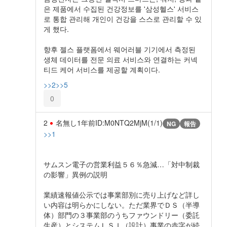
은 제품에서 수집된 건강정보를 '삼성헬스' 서비스
로 통합 관리해 개인이 건강을 스스로 관리할 수 있
게 했다.
향후 젤스 플랫폼에서 웨어러블 기기에서 측정된
생체 데이터를 전문 의료 서비스와 연결하는 커넥
티드 케어 서비스를 제공할 계획이다.
>>2
>>5
0
2
名無し
1年前
ID:M0NTQ2MjM(1/1)
NG
報告
>>1
サムスン電子の営業利益５６％急減…「対中制裁
の影響」異例の説明
業績速報値公示では事業部別に売り上げなど詳し
い内容は明らかにしない。ただ業界でＤＳ（半導
体）部門の３事業部のうちファウンドリー（委託
生産）とシステムＬＳＩ（設計）事業の赤字が続