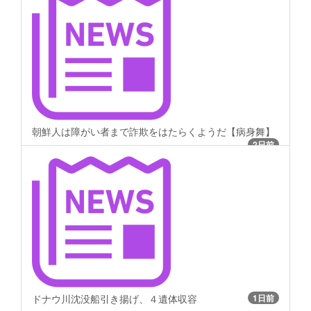
朝鮮人は障がい者まで詐欺をはたらくようだ【病身舞】
2日前
ドナウ川沈没船引き揚げ、４遺体収容
1日前