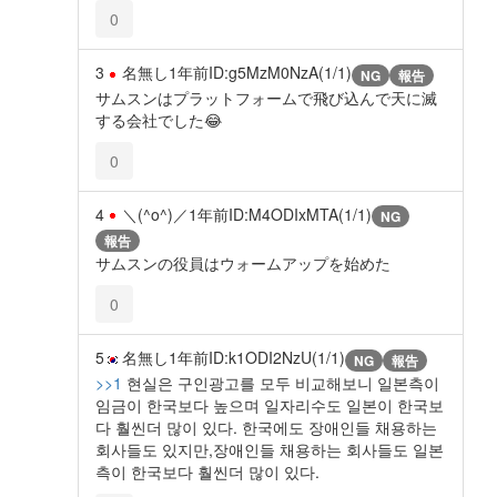
0
3
名無し
1年前
ID:g5MzM0NzA(1/1)
NG
報告
サムスンはプラットフォームで飛び込んで天に滅
する会社でした😂
0
4
＼(^o^)／
1年前
ID:M4ODIxMTA(1/1)
NG
報告
サムスンの役員はウォームアップを始めた
0
5
名無し
1年前
ID:k1ODI2NzU(1/1)
NG
報告
>>1
현실은 구인광고를 모두 비교해보니 일본측이
임금이 한국보다 높으며 일자리수도 일본이 한국보
다 훨씬더 많이 있다. 한국에도 장애인들 채용하는
회사들도 있지만,장애인들 채용하는 회사들도 일본
측이 한국보다 훨씬더 많이 있다.