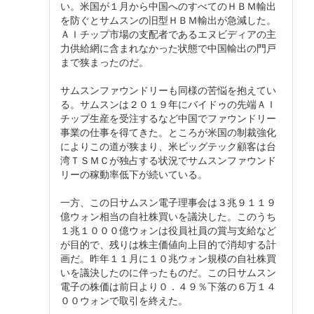
い。米国が１月から中国へのすべてのＨＢＭ輸出
を防ぐとサムスンの旧型ＨＢＭ輸出が急減した。
ＡＩチップ市場の支配者であるエヌビディアの主
力供給網に含まれなかった状態で中国輸出の門戸
まで狭まったのだ。
サムスンファウンドリーも同様の苦悩を抱えてい
る。サムスンは２０１９年にバイドゥの先端ＡＩ
チップ生産を受注するなど中国でファウンドリー
事業の仕事を得てきた。ところが米国の制裁強化
によりこの道が狭まり、米ビッグテック顧客は台
湾ＴＳＭＣが独占する状況でサムスンファウンド
リーの稼動率低下が続いている。
一方、この日サムスン電子理事会は３兆９１１９
億ウォン相当の自社株買いを議決した。このうち
１兆１０００億ウォンは役員社員の賞与支給など
が目的で、残りは株主価値向上目的で消却する計
画だ。昨年１１月に１０兆ウォン規模の自社株買
いを議決したのに伴ったものだ。この日サムスン
電子の株価は前日より０．４９％下落の６万１４
００ウォンで取引を終えた。