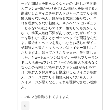
ーグが朝鮮人を取らなくなったのも同じだろ朝鮮
人ファンww嫌がらせをすれば朝鮮人を採用すると
勘違いしたザイニチ朝鮮人ドジャースにすりゃ朝
鮮人要らないもん。嫌がらせ民族は要らない。そ
れを理解できない朝鮮人。キムヘソンはレギュラ
ーじゃないのだからマイナー落ちしてもおかしく
ない。韓国人達は不満があるみたいだがレギュラ
ーを取れない実力とかボーンヘッドが問題なんだ
よ。最近キムヘソンを見ないなとお感じのザイニ
チ朝鮮人の皆さんキムヘソンはマイナー落ちして
おりますよ。知ってた？こりゃまた、失礼致しま
した、とwwキムヘソンはマイナー落ちフリーラン
ドは大活躍wwプレミアリーグが朝鮮人を取らなく
なったのも同じだろ朝鮮人ファンw嫌がらせをす
れば朝鮮人を採用すると勘違いしたザイニチ朝鮮
人ドジャースにすりゃ朝鮮人要らないもん。チー
ムイメージが悪くなる。それを理解できない朝鮮
人。
このレスは削除されてますよん。
0