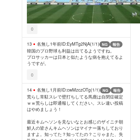
0
13
名無し
1年前
ID:EyMTg2NjA(1/1)
NG
報告
韓国のプロ野球も利益は出てるようですね。
プロサッカーは日本と似たような病を抱えてるよ
うですが。
0
14
名無し
1月前
ID:cwMzczOTg(1/1)
NG
報告
荒らし常駐スレで壁打ちしてる馬鹿は自閉症確定
ｗｗ荒らしは即通報してください。スレ違い投稿
はやめましょう！
最近キムヘソンを見ないなとお感じのザイニチ朝
鮮人の皆さんキムヘソンはマイナー落ちしており
ますよ。知ってた？知ってたの？こりゃまた、失