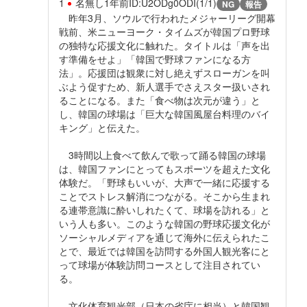
1
名無し
1年前
ID:U2ODg0ODI(1/1)
NG
報告
昨年3月、ソウルで行われたメジャーリーグ開幕
戦前、米ニューヨーク・タイムズが韓国プロ野球
の独特な応援文化に触れた。タイトルは「声を出
す準備をせよ」「韓国で野球ファンになる方
法」。応援団は観衆に対し絶えずスローガンを叫
ぶよう促すため、新人選手でさえスター扱いされ
ることになる。また「食べ物は次元が違う」と
し、韓国の球場は「巨大な韓国風屋台料理のバイ
キング」と伝えた。
3時間以上食べて飲んで歌って踊る韓国の球場
は、韓国ファンにとってもスポーツを超えた文化
体験だ。「野球もいいが、大声で一緒に応援する
ことでストレス解消につながる。そこから生まれ
る連帯意識に酔いしれたくて、球場を訪れる」と
いう人も多い。このような韓国の野球応援文化が
ソーシャルメディアを通じて海外に伝えられたこ
とで、最近では韓国を訪問する外国人観光客にと
って球場が体験訪問コースとして注目されてい
る。
文化体育観光部（日本の省庁に相当）と韓国観