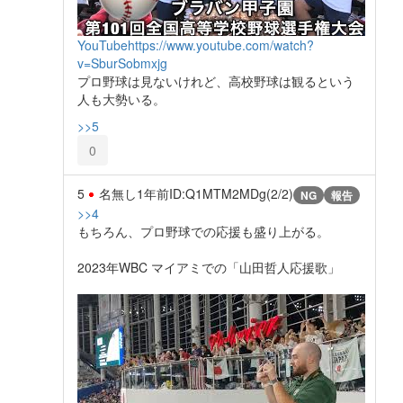
YouTube
https://www.youtube.com/watch?
v=SburSobmxjg
プロ野球は見ないけれど、高校野球は観るという
人も大勢いる。
>>5
0
5
名無し
1年前
ID:Q1MTM2MDg(2/2)
NG
報告
>>4
もちろん、プロ野球での応援も盛り上がる。
2023年WBC マイアミでの「山田哲人応援歌」