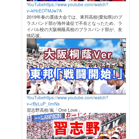
YouTube
https://www.youtube.com/watch?
v=kHcEOTMJw7A
2019年春の選抜大会では、東邦高校(愛知県)のブ
ラスバンド部が海外遠征で不在となったため、ラ
イバル校の大阪桐蔭高校のブラスバンド部が、友
情応援。
YouTube
https://www.youtube.com/watch?
v=rByLuP_0mNs
習志野高校/嵐「One Love」