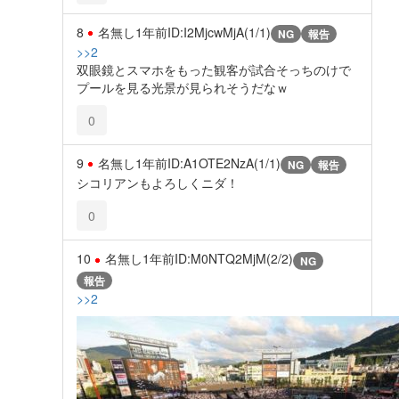
8
名無し
1年前
ID:I2MjcwMjA(1/1)
NG
報告
>>2
双眼鏡とスマホをもった観客が試合そっちのけで
プールを見る光景が見られそうだなｗ
0
9
名無し
1年前
ID:A1OTE2NzA(1/1)
NG
報告
シコリアンもよろしくニダ！
0
10
名無し
1年前
ID:M0NTQ2MjM(2/2)
NG
報告
>>2