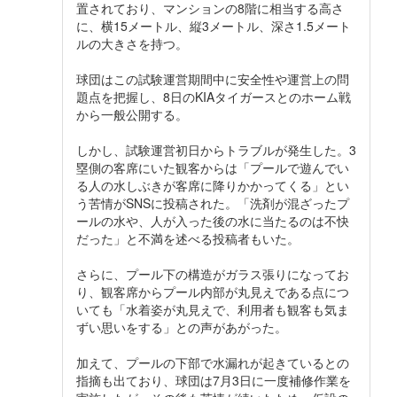
置されており、マンションの8階に相当する高さ
に、横15メートル、縦3メートル、深さ1.5メート
ルの大きさを持つ。
球団はこの試験運営期間中に安全性や運営上の問
題点を把握し、8日のKIAタイガースとのホーム戦
から一般公開する。
しかし、試験運営初日からトラブルが発生した。3
塁側の客席にいた観客からは「プールで遊んでい
る人の水しぶきが客席に降りかかってくる」とい
う苦情がSNSに投稿された。「洗剤が混ざったプ
ールの水や、人が入った後の水に当たるのは不快
だった」と不満を述べる投稿者もいた。
さらに、プール下の構造がガラス張りになってお
り、観客席からプール内部が丸見えである点につ
いても「水着姿が丸見えで、利用者も観客も気ま
ずい思いをする」との声があがった。
加えて、プールの下部で水漏れが起きているとの
指摘も出ており、球団は7月3日に一度補修作業を