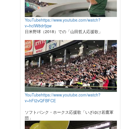
YouTube
https://www.youtube.com/watch?
v=hcIW8drfjqw
日米野球（2018）での「山田哲人応援歌」
YouTube
https://www.youtube.com/watch?
v=hFt2vQFBFCE
ソフトバンク・ホークス応援歌「いざゆけ若鷹軍
団」