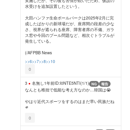
実施したが、その後も苦情が続いたため、仮設の
水受けを追加設置したという。
大田ハンファ生命ボールパークは2025年2月に完
成したばかりの新球場だが、座席間の段差の少な
さ、視界が遮られる座席、障害者席の不備、ガラ
ス窓や今回のプール問題など、相次ぐトラブルが
発生している。
(/AFPBB News
>>6
>>7
>>8
>>10
0
3
名無し
1年前
ID:I0NTE5NTI(1/1)
NG
報告
なんとも稚拙で低能な考え方なのか…韓国は😭
やはり近代スポーツをするのはまだ早い民族だね
🫵
0