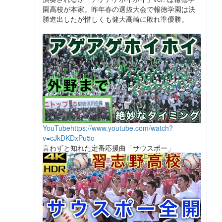
園高校が本家。昨年春の選抜大会で報徳学園は決
勝進出したが惜しくも健大高崎に敗れ準優勝。
YouTube
https://www.youtube.com/watch?
v=cJkDKDxPu5o
言わずと知れた定番応援曲「サウスポー」