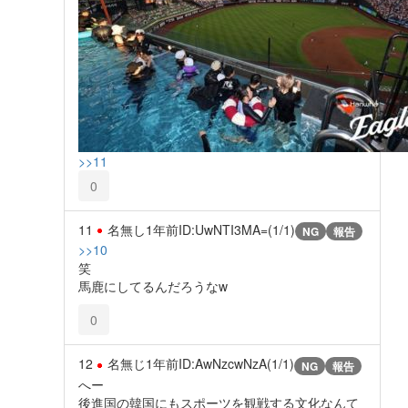
>>11
0
11
名無し
1年前
ID:UwNTI3MA=(1/1)
NG
報告
>>10
笑
馬鹿にしてるんだろうなw
0
12
名無じ
1年前
ID:AwNzcwNzA(1/1)
NG
報告
へー
後進国の韓国にもスポーツを観戦する文化なんて