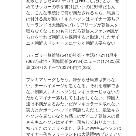
礼致しましたwwキチガイはNGにしたけどさ、せ
めてサッカーの事を書けばいいのに野球だもん
な。こんな事続けて何が満たされるやら。馬鹿に
は付ける薬が無い！キムヘソンはマイナー落ちフ
リーランドは大活躍wプレミアリーグが朝鮮人を
取らなくなったのも同じだろ朝鮮人ファンw嫌が
らせをすれば朝鮮人を採用すると勘違いしたザイ
ニチ朝鮮人ドジャースにすりゃ朝鮮人要らない
カテゴリ一覧雑談(5410)社会・生活(17211)歴史
(3677)政治・国際関係(29134)ニュース(17425)軍
事(3247)スポーツ(3374)自治(225)
プレミアリーグもそう。嫌がらせ民族は要らな
い。チームイメージが悪くなる。それを理解でき
ない朝鮮人。キムヘソンはレギュラーじゃないの
だからマイナー落ちしてもおかしくない。韓国人
達は不満があるみたいだがレギュラーを取れない
実力とかボーンヘッドが問題なんだよ。最近キム
ヘソンを見ないなとお感じのザイニチ朝鮮人の皆
さんキムヘソンはマイナー落ちしておりますよ。
知ってたの？こりゃまた、失礼とwwキムヘソンは
マイナー落ちフリーランドは大活躍wwプレミアリ