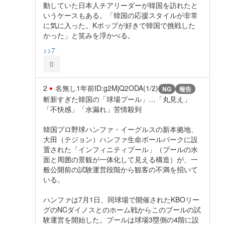
動していた日本人チアリーダーが韓国を訪れたと
いうケースもある。「韓国の応援スタイルが非常
に気に入った。Kポップが好きで韓国で挑戦した
かった」と笑みを浮かべる。
>>7
0
2
名無し
1年前
ID:g2MjQ2ODA(1/2)
NG
報告
斬新すぎた韓国の「球場プール」…「丸見え」
「不快感」「水漏れ」苦情殺到
韓国プロ野球ハンファ・イーグルスの新本拠地、
大田（テジョン）ハンファ生命ボールパークに設
置された「インフィニティプール」（プールの水
面と周囲の景観が一体化して見える構造）が、一
般公開前の試験運営段階から観客の不満を招いて
いる。
ハンファは7月1日、同球場で開催されたKBOリー
グのNCダイノスとのホーム戦からこのプールの試
験運営を開始した。プールは球場3塁側の4階に設