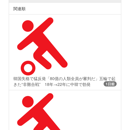
関連順
韓国失格で猛反発「80億の人類全員が審判だ」五輪で起
きた“非難合戦” 18年→22年に中韓で勃発
1日前