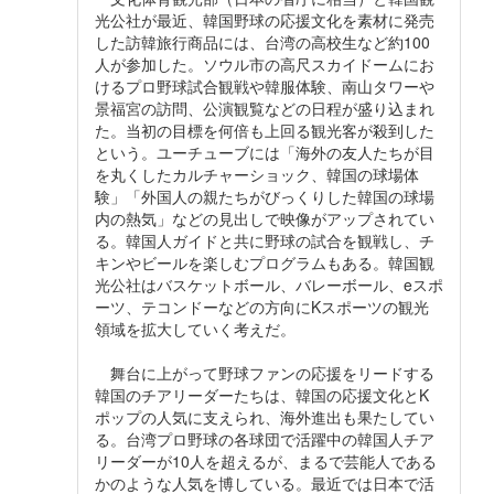
光公社が最近、韓国野球の応援文化を素材に発売
した訪韓旅行商品には、台湾の高校生など約100
人が参加した。ソウル市の高尺スカイドームにお
けるプロ野球試合観戦や韓服体験、南山タワーや
景福宮の訪問、公演観覧などの日程が盛り込まれ
た。当初の目標を何倍も上回る観光客が殺到した
という。ユーチューブには「海外の友人たちが目
を丸くしたカルチャーショック、韓国の球場体
験」「外国人の親たちがびっくりした韓国の球場
内の熱気」などの見出しで映像がアップされてい
る。韓国人ガイドと共に野球の試合を観戦し、チ
キンやビールを楽しむプログラムもある。韓国観
光公社はバスケットボール、バレーボール、eスポ
ーツ、テコンドーなどの方向にKスポーツの観光
領域を拡大していく考えだ。
舞台に上がって野球ファンの応援をリードする
韓国のチアリーダーたちは、韓国の応援文化とK
ポップの人気に支えられ、海外進出も果たしてい
る。台湾プロ野球の各球団で活躍中の韓国人チア
リーダーが10人を超えるが、まるで芸能人である
かのような人気を博している。最近では日本で活