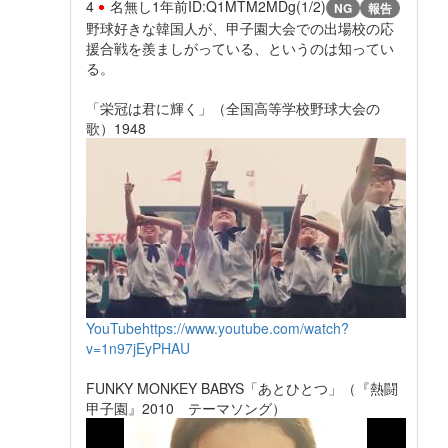
4
名無し
1年前
ID:Q1MTM2MDg(1/2)
NG
報告
野球好きな韓国人が、甲子園大会での出場校の応
援合戦を羨ましがっている、というのは知ってい
る。
「栄冠は君に輝く」（全国高等学校野球大会の
歌）1948
YouTube
https://www.youtube.com/watch?
v=1n97jEyPHAU
FUNKY MONKEY BABYS「あとひとつ」（『熱闘
甲子園』2010 テーマソング）