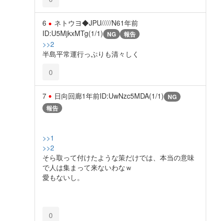
6
ネトウヨ◆JPU/////N6
1年前
ID:U5MjkxMTg(1/1)
NG
報告
>>2
半島平常運行っぷりも清々しく
0
7
日向回廊
1年前
ID:UwNzc5MDA(1/1)
NG
報告
>>1
>>2
そら取って付けたような策だけでは、本当の意味
で人は集まって来ないわなｗ
愛もないし。
0