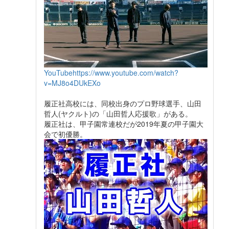
YouTube
https://www.youtube.com/watch?
v=MJ8o4DUkEXo
履正社高校には、同校出身のプロ野球選手、山田
哲人(ヤクルト)の「山田哲人応援歌」がある。
履正社は、甲子園常連校だが2019年夏の甲子園大
会で初優勝。