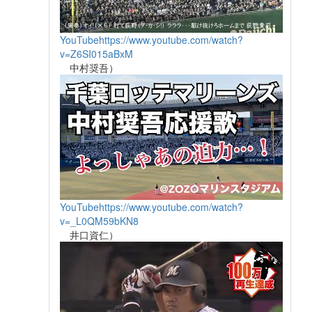
YouTube
https://www.youtube.com/watch?
v=Z6SI015aBxM
中村奨吾）
YouTube
https://www.youtube.com/watch?
v=_L0QM59bKN8
井口資仁）