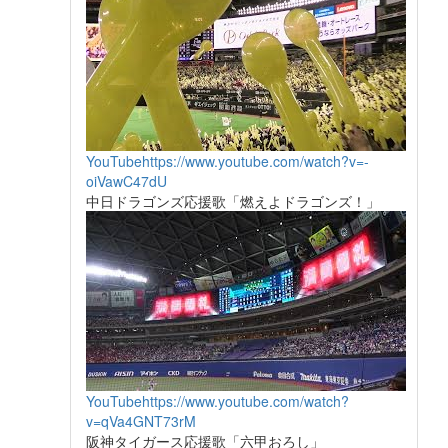
YouTube
https://www.youtube.com/watch?v=-
oiVawC47dU
中日ドラゴンズ応援歌「燃えよドラゴンズ！」
YouTube
https://www.youtube.com/watch?
v=qVa4GNT73rM
阪神タイガース応援歌「六甲おろし」