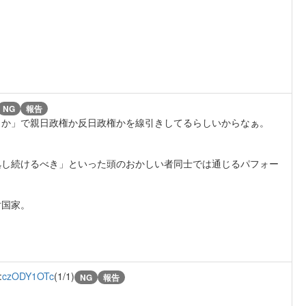
NG
報告
うか」で親日政権か反日政権かを線引きしてるらしいからなぁ。
？
拠し続けるべき」といった頭のおかしい者同士では通じるパフォー
。
対国家。
:
czODY1OTc
(1/1)
NG
報告