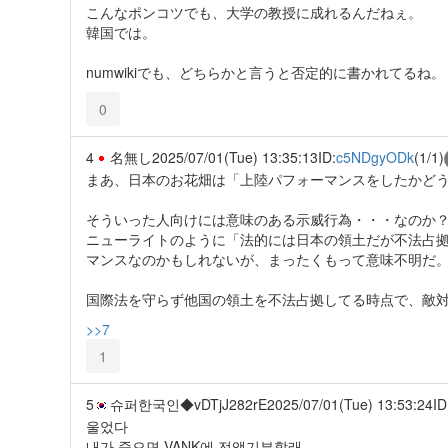
こんなポンコツでも、大学の教授に成れるんだねぇ。
韓国では。
numwikiでも、どちらかと言うと否定的に書かれてるね。
0
4
名無し
2025/07/01(Tue) 13:35:13
ID:
c5NDgyODk
(1/1)
まあ、日本のお花畑は「上陸パフォーマンスをしたかど
そういった人向けには意味のある示威行為・・・なのか
ニューライトのように「法的には日本の領土だが不法占
マンスなのかもしれないが、まったくもって意味不明だ
国際法を守らず他国の領土を不法占拠してる時点で、敵
>>7
1
5
슈퍼한국인◆vDTjJ282rE
2025/07/01(Tue) 13:53:24
ID
울었다
내가 죽으면 VANK에 전액기부할래