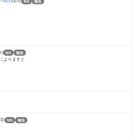
U1MzU
(2/3)
NG
報告
1)
NG
報告
書によりますと
/2)
NG
報告