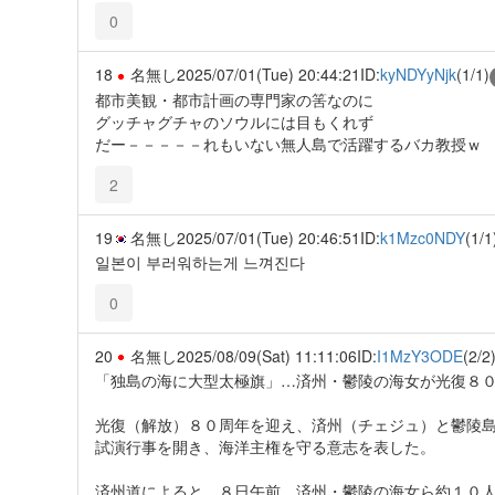
0
18
名無し
2025/07/01(Tue) 20:44:21
ID:
kyNDYyNjk
(1/1)
都市美観・都市計画の専門家の筈なのに
グッチャグチャのソウルには目もくれず
だー－－－－－れもいない無人島で活躍するバカ教授ｗ
2
19
名無し
2025/07/01(Tue) 20:46:51
ID:
k1Mzc0NDY
(1/1
일본이 부러워하는게 느껴진다
0
20
名無し
2025/08/09(Sat) 11:11:06
ID:
I1MzY3ODE
(2/2
「独島の海に大型太極旗」…済州・鬱陵の海女が光復８
光復（解放）８０周年を迎え、済州（チェジュ）と鬱陵
試演行事を開き、海洋主権を守る意志を表した。
済州道によると、８日午前、済州・鬱陵の海女ら約１０