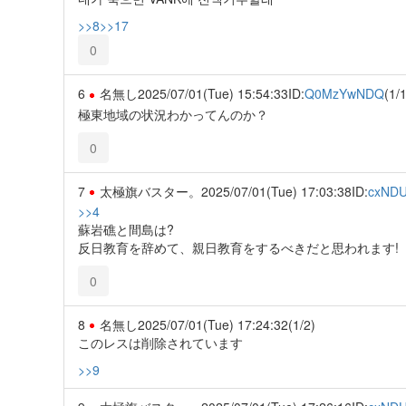
>>8
>>17
0
6
名無し
2025/07/01(Tue) 15:54:33
ID:
Q0MzYwNDQ
(1/1
極東地域の状況わかってんのか？
0
7
太極旗バスター。
2025/07/01(Tue) 17:03:38
ID:
cxND
>>4
蘇岩礁と間島は?
反日教育を辞めて、親日教育をするべきだと思われます!
0
8
名無し
2025/07/01(Tue) 17:24:32
(1/2)
このレスは削除されています
>>9