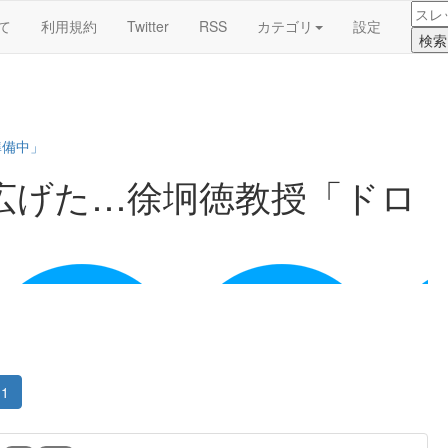
て
利用規約
Twitter
RSS
カテゴリ
設定
準備中」
広げた…徐坰徳教授「ドロ
1