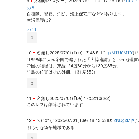
9
太極旗バスター。
2025/07/01(Tue) 17:26:16
ID:
cxND
>>8
自衛隊、警察、消防、海上保安庁などがあります。
生活保護は?
>>11
0
10
名無し
2025/07/01(Tue) 17:48:51
ID:
gyMTU0MTY
(1/
”1898年に大韓帝国で編まれた「大韓地誌」という地理
帝国の領域は、東経124度30分から130度35分。
竹島の位置はその外側、131度55分
0
11
名無し
2025/07/01(Tue) 17:52:10
(2/2)
このレスは削除されています
12
＼(^o^)／
2025/07/01(Tue) 18:43:53
ID:
I2NDgxMjA
(1
明らかな紛争地域である
0