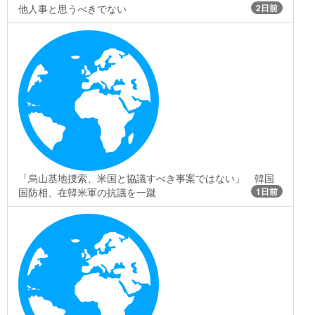
他人事と思うべきでない
2日前
「烏山基地捜索、米国と協議すべき事案ではない」 韓国
国防相、在韓米軍の抗議を一蹴
1日前