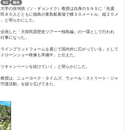
)
NG
報告
子大学の徐坰徳（ソ・ギョンドク）教授は自身のＳＮＳに「先週
市民８０人とともに独島の東島船着場で横３０メートル、縦２０メ
た」と明らかにした。
で企画した「大韓民国歴史ツアーー独島編」の一環として行われ
い行事になった。
ンラインプラットフォームを通じて国内外に広がっている」として
語ドローンショー映像も準備中」と伝えた。
ンツキャンペーンを続けていく」と明らかにした。
徐教授は、ニューヨーク・タイムズ、ウォール・ストリート・ジャ
権守護活動」を繰り広げてきた。