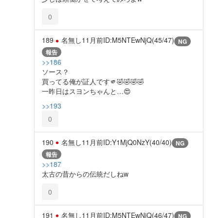
0
189
名無し
11月前
ID:M5NTEwNjQ(45/47)
NG
報告
>>186
ソース？
買ってる俺が証人です🫵🤣🤣🤣🤣
一昨日はスヨンちゃんと…😍
>>193
0
190
名無し
11月前
ID:Y1MjQ0NzY(40/40)
NG
報告
>>187
太古の昔からの伝統だしねw
0
191
名無し
11月前
ID:M5NTEwNjQ(46/47)
NG