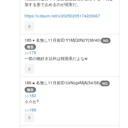
加する形で止めるのが現実だ。
https://v.daum.net/v/20250205174220067
0
185
名無し
11月前
ID:Y1MjQ0NzY(38/40)
NG
報告
>>179
一部の物好き以外は韓国系だよなw
0
186
名無し
11月前
ID:UxNzg4MjA(54/58)
NG
報告
>>182
소스는?
>>189
0