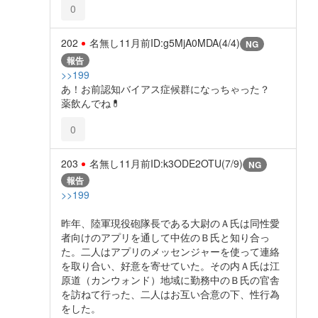
0
202
名無し
11月前
ID:g5MjA0MDA(4/4)
NG
報告
>>199
あ！お前認知バイアス症候群になっちゃった？
薬飲んでね💊
0
203
名無し
11月前
ID:k3ODE2OTU(7/9)
NG
報告
>>199
昨年、陸軍現役砲隊長である大尉のＡ氏は同性愛
者向けのアプリを通して中佐のＢ氏と知り合っ
た。二人はアプリのメッセンジャーを使って連絡
を取り合い、好意を寄せていた。その内Ａ氏は江
原道（カンウォンド）地域に勤務中のＢ氏の官舎
を訪ねて行った、二人はお互い合意の下、性行為
をした。