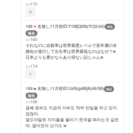
>>170
0
168
名無し
11月前
ID:Y1MjQ0NzY(32/40)
NG
報告
>>165
それなのに自殺率は世界最悪レベルで若年層の非
婚化が進行して出生率は世界最低なのはなぜ？w
日本よりも豊かならあり得ない話じゃんw
>>174
1
169
名無し
11月前
ID:UxNzg4MjA(49/58)
NG
報告
>>166
글쎄 윤씨도 지금의 이씨도 딱히 반일을 하고 있지
않잖아.
열도야말로 지지율을 올리기 한국을 때리는것 같은
데. 얼마전의 선거도 w