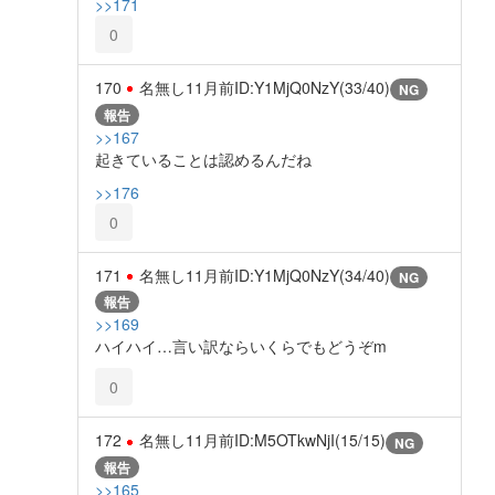
>>171
0
170
名無し
11月前
ID:Y1MjQ0NzY(33/40)
NG
報告
>>167
起きていることは認めるんだね
>>176
0
171
名無し
11月前
ID:Y1MjQ0NzY(34/40)
NG
報告
>>169
ハイハイ…言い訳ならいくらでもどうぞm
0
172
名無し
11月前
ID:M5OTkwNjI(15/15)
NG
報告
>>165