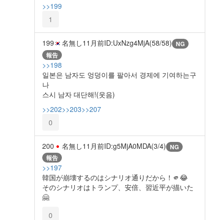
>>199
1
199
名無し
11月前
ID:UxNzg4MjA(58/58)
NG
報告
>>198
일본은 남자도 엉덩이를 팔아서 경제에 기여하는구
나
스시 남자 대단해!(웃음)
>>202
>>203
>>207
0
200
名無し
11月前
ID:g5MjA0MDA(3/4)
NG
報告
>>197
韓国が崩壊するのはシナリオ通りだから！🫵😂
そのシナリオはトランプ、安倍、習近平が描いた
🤗
0