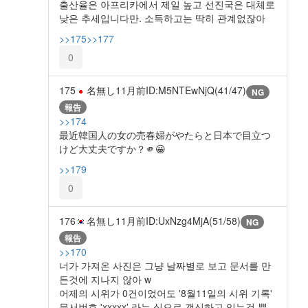
출산율은 아프리카에서 제일 높고 선진국은 대체로
낮은 추세입니다만. 소득하고는 딱히 관계없잖아
>>175
>>177
0
175
名無し
11月前
ID:M5NTEwNjQ(41/47)
NG
報告
>>174
最近韓国人の女の売春婦がやたらと日本で目立つ
けど大丈夫ですか？🫵😀
>>179
0
176
名無し
11月前
ID:UxNzg4MjA(51/58)
NG
報告
>>170
너가 가져온 사진은 그냥 날짜별로 보고 문서를 만
든것에 지나지 않아 w
어제의 시위가 0건이었어도 '8월11일의 시위 기록'
문서번호 'xxxxx' 라는 식으로 갱신하고 있는것 뿐