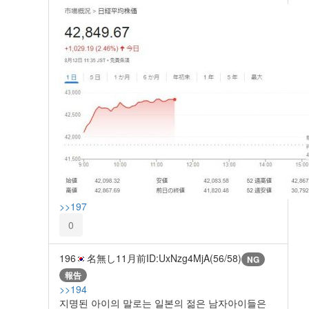
>>197
0
196
名無し
11月前
ID:UxNzg4MjA(56/58)
NG
報告
>>194
지명된 아이의 말로는 일본의 젊은 남자아이들은