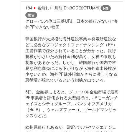
184
名無し
11月前
ID:k3ODE2OTU(4/9)
NG
報告
グローバル1位は三菱UFJ、日本の銀行がないと海
外PFできない韓国
韓国銀行が大規模な海外建設事業や発電所建設な
どに必要なプロジェクトファイナンシング（PF）
主管作業で疎外されていることが分かった。銀行
規模が小さいため貸付金利が高く、女神の限度も
制限があるからだ。しかし、韓国銀行が国内で容
易な利息商売にぶら下がりながら海外進出経験が
少ないため、海外PF疎外現象がさらに激しくなる
悪循環が現れているという指摘が出ている。
5日、金融界によると、グローバル金融市場で最高
PF事業者と評価される大型銀行は、JPモーガンチ
ェイスとシティグループ、バンクオブアメリカ
（BofA）、ウェルズファーゴ、ゴールドマンサッ
クスなどだ。
欧州系銀行もあるが、BNPパリバやソシエテジェ