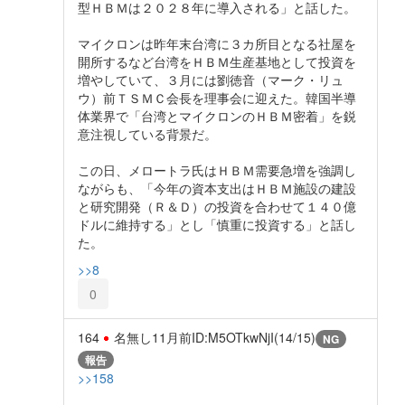
型ＨＢＭは２０２８年に導入される」と話した。
マイクロンは昨年末台湾に３カ所目となる社屋を
開所するなど台湾をＨＢＭ生産基地として投資を
増やしていて、３月には劉徳音（マーク・リュ
ウ）前ＴＳＭＣ会長を理事会に迎えた。韓国半導
体業界で「台湾とマイクロンのＨＢＭ密着」を鋭
意注視している背景だ。
この日、メロートラ氏はＨＢＭ需要急増を強調し
ながらも、「今年の資本支出はＨＢＭ施設の建設
と研究開発（Ｒ＆Ｄ）の投資を合わせて１４０億
ドルに維持する」とし「慎重に投資する」と話し
た。
>>8
0
164
名無し
11月前
ID:M5OTkwNjI(14/15)
NG
報告
>>158