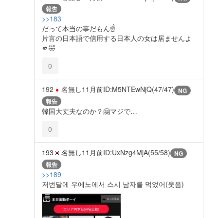
報告
>>183
だって本当の事だもん☝️
片言の日本語で信用する日本人の女は居ませんよ
🫵🤣
0
192
名無し
11月前
ID:M5NTEwNjQ(47/47)
NG
報告
韓国大丈夫なのか？🤗マジで…
0
193
名無し
11月前
ID:UxNzg4MjA(55/58)
NG
報告
>>189
저번달에 우에노에서 스시 남자를 먹었어(웃음)