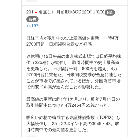
201
名無し
11月前
ID:k3ODE2OTU(6/9)
NG
報告
>>197
日経平均が取引中の史上最高値を更新、一時4万
2700円超 日米関税合意など好感
連休明け12日午前の東京株式市場では日経平均株
価（225種）が続伸し、取引時間中の史上最高値
を更新した。上げ幅は一時、800円を超え、4万
2700円台に乗せた。日米関税交渉が合意に達した
ことが市場で好感されているほか、外国為替市場
で円安ドル高が進んだことが影響した。
最高値の更新は約1年1カ月ぶり。昨年7月11日の
取引時間中につけた4万2454円55銭だった。
幅広い銘柄で構成する東証株価指数（TOPIX）も
大幅続伸し、25・22ポイント高の3049・43。取
引時間中での最高値を更新した。