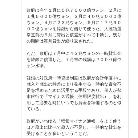
政府は今年１月に５兆７０００億ウォン、２月に
１兆５０００億ウォン、３月に４０兆５０００億
ウォン、４月に２３兆ウォン、６月に１７兆９０
００億ウォンを韓銀から借りて使った。大統領選
挙直前の５月に貸出と償還がすべて中断し、残り
の期間は毎月貸出が繰り返された。
ただ、政府は７月中に４３兆ウォンの一時貸出金
を韓銀に償還した。７月末の残額は２０００億ウ
ォン水準。
韓銀の対政府一時貸出制度は政府が会計年度中に
歳入と歳出の時差により発生する一時的な資金不
足を埋めるために活用する手段であり、個人が都
市銀行で「マイナス通帳（信用限度貸出）」を利
用して必要な時にいつでも資金を準備するのと似
ている。
政府がいわゆる「韓銀マイナス通帳」をよく使う
ほど歳出に比べて歳入が不足し、一時的な貸出を
受けることが多いということだ。