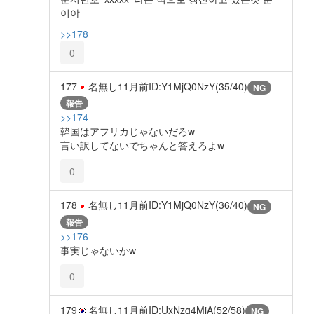
이야
>>178
0
177
名無し
11月前
ID:Y1MjQ0NzY(35/40)
NG
報告
>>174
韓国はアフリカじゃないだろw
言い訳してないでちゃんと答えろよw
0
178
名無し
11月前
ID:Y1MjQ0NzY(36/40)
NG
報告
>>176
事実じゃないかw
0
179
名無し
11月前
ID:UxNzg4MjA(52/58)
NG