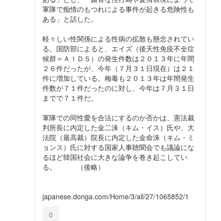
軍隊で痴情のもつれによる事件が起きる危険性も
ある」と話した。
軽々しい性関係による性病の拡散も懸念されてい
る。国防部によると、エイズ（後天性免疫不全症
候群＝ＡＩＤＳ）の発生件数は２０１３年に年間
２６件だったが、今年（７月３１日現在）は２１
件に増加している。梅毒も２０１３年は年間発生
件数が７１件だったのに対し、今年は７月３１日
までで７１件だ。
軍隊での同性愛を合法にするのか否かは、憲法裁
判所長に内定した金二洙（キム・イス）氏や、大
法院（最高裁）院長に内定した金命洙（キム・ミ
ョンス）氏に対する国家人事聴聞会でも議論にな
るほど韓国社会に大きな論争を巻き起こしてい
る。 （後略）
japanese.donga.com/Home/3/all/27/1065852/1
0