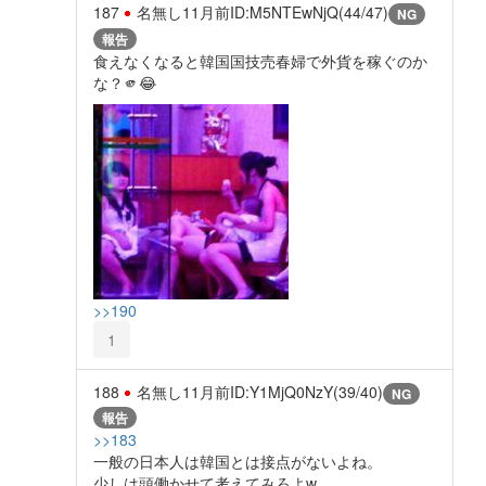
187
名無し
11月前
ID:M5NTEwNjQ(44/47)
NG
報告
食えなくなると韓国国技売春婦で外貨を稼ぐのか
な？🫵😂
>>190
1
188
名無し
11月前
ID:Y1MjQ0NzY(39/40)
NG
報告
>>183
一般の日本人は韓国とは接点がないよね。
少しは頭働かせて考えてみろよw