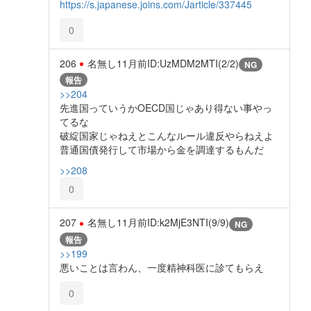
https://s.japanese.joins.com/Jarticle/337445
0
206
名無し
11月前
ID:UzMDM2MTI(2/2)
NG
報告
>>204
先進国っていうかOECD国じゃあり得ない事やっ
てるな
破綻国家じゃねえとこんなルール違反やらねえよ
普通国債発行して市場から金を調達するもんだ
>>208
0
207
名無し
11月前
ID:k2MjE3NTI(9/9)
NG
報告
>>199
悪いことは言わん、一度精神科医に診てもらえ
0