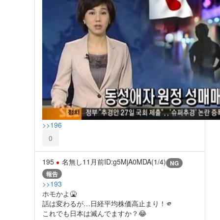
>>196
0
195
名無し
11月前
ID:g5MjA0MDA(1/4)
NG
報告
>>193
ホモかよ🤮
話は変わるが…日経平均株価高止まり！🫵
これでも日本は滅んでますか？😂