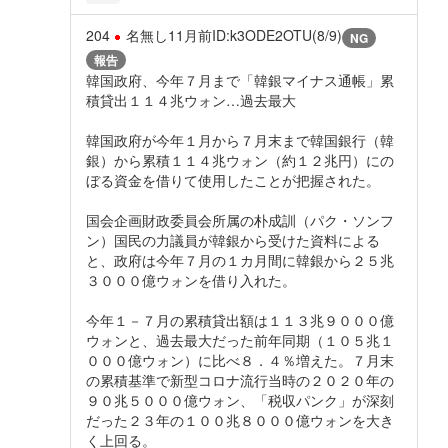
204
名無し
11月前
ID:k3ODE2OTU(8/9)
NG
報告
韓国政府、今年７月まで「韓銀マイナス通帳」累
積貸出１１４兆ウォン…過去最大
韓国政府が今年１月から７月末まで韓国銀行（韓
銀）から累積１１４兆ウォン（約１２兆円）にの
ぼる資金を借りて使用したことが把握された。
国会企画財政委員会所属の朴成訓（パク・ソンフ
ン）国民の力議員が韓銀から受けた資料による
と、政府は今年７月の１カ月間に韓銀から２５兆
３０００億ウォンを借り入れた。
今年１－７月の累積貸出額は１１３兆９０００億
ウォンと、過去最大だった前年同期（１０５兆１
０００億ウォン）に比べ８．４％増えた。７月末
の累積基準で新型コロナ流行当時の２０２０年の
９０兆５０００億ウォン、「税収パンク」が深刻
だった２３年の１００兆８０００億ウォンを大き
く上回る。