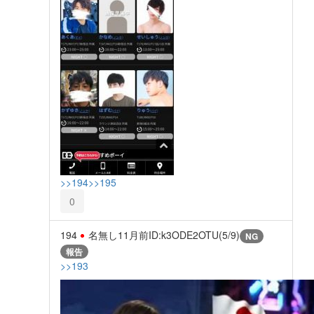
>>194
>>195
0
194
名無し
11月前
ID:k3ODE2OTU(5/9)
NG
報告
>>193