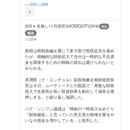
>>205
>>206
0
205
名無し
11月前
ID:k3ODE2OTU(9/9)
NG
報告
>>204
政府は税制改編を通じて多方面で税収拡充を進め
たが、積極的な財政拡大で当分は一時的な不足資
金を調達するための韓銀の貸出は避けられないと
みられる。
具潤哲（ク・ユンチョル）副首相兼企画財政部長
官は８日、ムーディーズとの面談で「果敢な財政
投入で生産性が高い投資効果を創出して成長を後
押しする」と繰り返し強調した。
パク・ソンフン議員は「韓銀の一時借入をめぐり
『財政破綻』と言っていた民主党が政権を握るや
いなや借金を増やしている」と批判した。