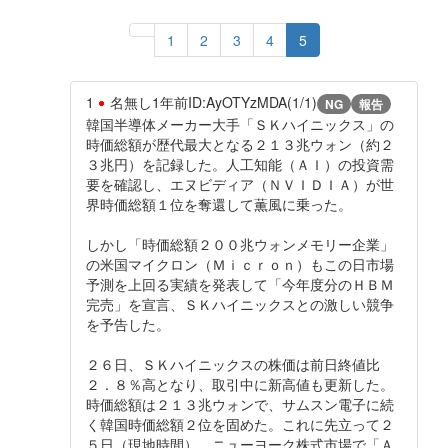
1
2
3
4
5
1
名無し
1年前
ID:AyOTYzMDA(1/1)
NG
報告
韓国半導体メーカー大手「ＳＫハイニックス」の
時価総額が歴代最大となる２１３兆ウォン（約２
３兆円）を記録した。人工知能（ＡＩ）の投資需
要を確認し、エヌビディア（ＮＶＩＤＩＡ）が世
界時価総額１位を奪還して薫風に乗った。
しかし「時価総額２００兆ウォンメモリー企業」
の米国マイクロン（Ｍｉｃｒｏｎ）もこの日市場
予測を上回る実績を発表して「今年度分のＨＢＭ
完売」を宣言、ＳＫハイニックスとの激しい競争
を予告した。
２６日、ＳＫハイニックスの株価は前日終値比
２．８％高となり、取引中に新高値も更新した。
時価総額は２１３兆ウォンで、サムスン電子に続
く韓国時価総額２位を固めた。これに先立って２
５日（現地時間）、ニューヨーク株式市場で「Ａ