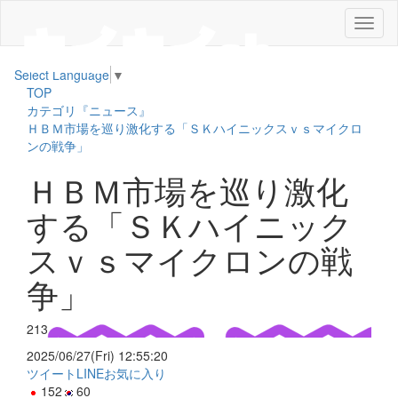
メ
ニ
ュ
Select Language
▼
ー
TOP
カテゴリ『ニュース』
ＨＢＭ市場を巡り激化する「ＳＫハイニックスｖｓマイクロ
ンの戦争」
ＨＢＭ市場を巡り激化
する「ＳＫハイニック
スｖｓマイクロンの戦
争」
213
2025/06/27(Fri) 12:55:20
ツイート
LINE
お気に入り
152
60