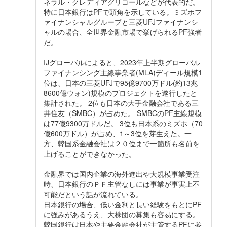
ネラル・クレディアグリコールなどが代表的だ。
特に日本銀行はPFで頭角を示している。ミズホフ
ァイナンシャルグループと三菱UFJファイナンシ
ャルの場合、全世界金融市場で挙げられるPF強者
だ。
IJグローバルによると、2023年上半期グローバル
ファイナンシング主線事業者(MLA)ディール規模1
位は、日本の三菱UFJで95億9700万ドル(約13兆
8600億ウォン)規模のプロジェクトを遂行したと
集計された。 2位も日本の大手金融会社である三
井住友（SMBC）が占めた。 SMBCのPF主線規模
は77億9300万ドルだ。 3位も日本系のミズホ（70
億600万ドル）が占め、1～3位を芽生えた。一
方、韓国系金融会社は２０位まで一箇所も名前を
上げることができなかった。
金融界では国内企業の海外進出や大規模事業受注
時、日本銀行のＰＦ主管なしには事業が事実上不
可能だという話が流れている。
日本銀行の場合、低い金利と長い経験をもとにPF
に強みがあるうえ、大株団の募集も容易にする。
韓国銀行は日本や主要金融会社が主管するPFに参