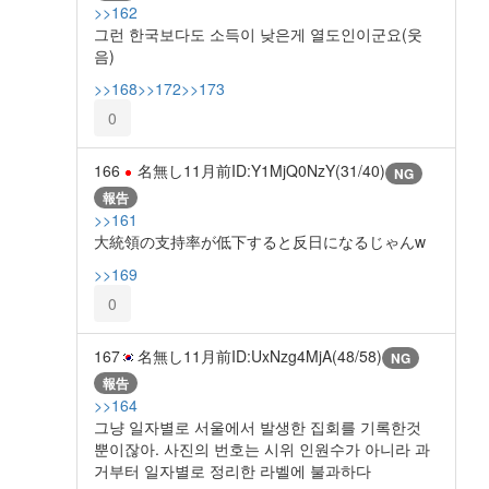
>>162
그런 한국보다도 소득이 낮은게 열도인이군요(웃
음)
>>168
>>172
>>173
0
166
名無し
11月前
ID:Y1MjQ0NzY(31/40)
NG
報告
>>161
大統領の支持率が低下すると反日になるじゃんw
>>169
0
167
名無し
11月前
ID:UxNzg4MjA(48/58)
NG
報告
>>164
그냥 일자별로 서울에서 발생한 집회를 기록한것
뿐이잖아. 사진의 번호는 시위 인원수가 아니라 과
거부터 일자별로 정리한 라벨에 불과하다