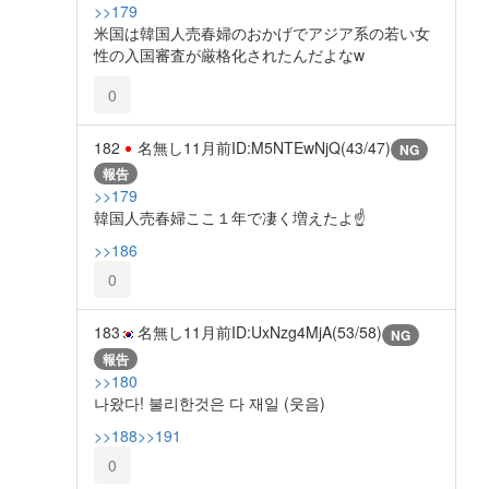
>>179
米国は韓国人売春婦のおかげでアジア系の若い女
性の入国審査が厳格化されたんだよなw
0
182
名無し
11月前
ID:M5NTEwNjQ(43/47)
NG
報告
>>179
韓国人売春婦ここ１年で凄く増えたよ☝️
>>186
0
183
名無し
11月前
ID:UxNzg4MjA(53/58)
NG
報告
>>180
나왔다! 불리한것은 다 재일 (웃음)
>>188
>>191
0