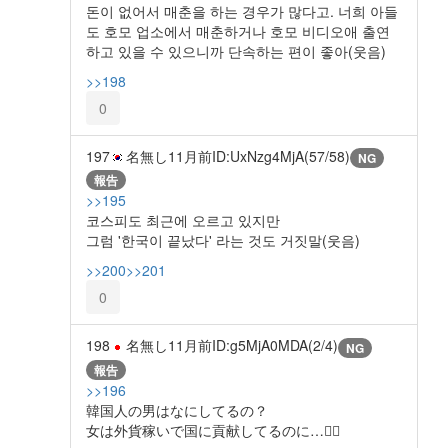
돈이 없어서 매춘을 하는 경우가 많다고. 너희 아들
도 호모 업소에서 매춘하거나 호모 비디오애 출연
하고 있을 수 있으니까 단속하는 편이 좋아(웃음)
>>198
0
197
名無し
11月前
ID:UxNzg4MjA(57/58)
NG
報告
>>195
코스피도 최근에 오르고 있지만
그럼 '한국이 끝났다' 라는 것도 거짓말(웃음)
>>200
>>201
0
198
名無し
11月前
ID:g5MjA0MDA(2/4)
NG
報告
>>196
韓国人の男はなにしてるの？
女は外貨稼いで国に貢献してるのに…😮‍💨