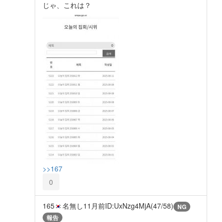
じゃ、これは？
>>167
0
165
名無し
11月前
ID:UxNzg4MjA(47/58)
NG
報告