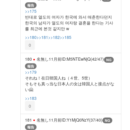
報告
>>175
반대로 열도의 여자가 한국에 와서 매춘한다던지
한국의 남자가 열도의 여자랑 결혼을 한다는 기사
를 최근에 본것 같지만 w
>>180
>>181
>>182
>>185
0
180
名無し
11月前
ID:M5NTEwNjQ(42/47)
NG
報告
>>179
それね！在日韓国人ね（４世、5世）
そもそも真っ当な日本人の女は韓国人と接点がな
い🤗
>>183
0
181
名無し
11月前
ID:Y1MjQ0NzY(37/40)
NG
報告