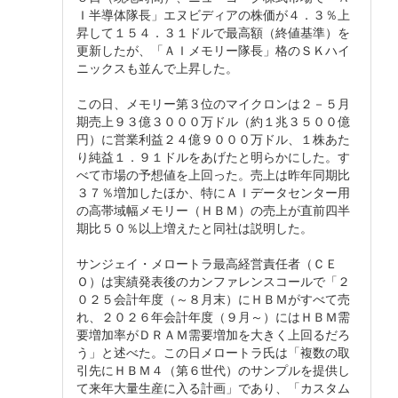
Ｉ半導体隊長」エヌビディアの株価が４．３％上
昇して１５４．３１ドルで最高額（終値基準）を
更新したが、「ＡＩメモリー隊長」格のＳＫハイ
ニックスも並んで上昇した。
この日、メモリー第３位のマイクロンは２－５月
期売上９３億３０００万ドル（約１兆３５００億
円）に営業利益２４億９０００万ドル、１株あた
り純益１．９１ドルをあげたと明らかにした。す
べて市場の予想値を上回った。売上は昨年同期比
３７％増加したほか、特にＡＩデータセンター用
の高帯域幅メモリー（ＨＢＭ）の売上が直前四半
期比５０％以上増えたと同社は説明した。
サンジェイ・メロートラ最高経営責任者（ＣＥ
Ｏ）は実績発表後のカンファレンスコールで「２
０２５会計年度（～８月末）にＨＢＭがすべて売
れ、２０２６年会計年度（９月～）にはＨＢＭ需
要増加率がＤＲＡＭ需要増加を大きく上回るだろ
う」と述べた。この日メロートラ氏は「複数の取
引先にＨＢＭ４（第６世代）のサンプルを提供し
て来年大量生産に入る計画」であり、「カスタム