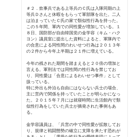
＃２．炊事兵である上等兵のＣ氏は入隊同期の上
等兵Ｄさんと休暇をもらって軍部隊を出た。二人
は泊まっていたＣ氏の家で類似性行為を持った。
この５年間、軍内での同性愛が増加している。１
８日、国防部が自由韓国党の金学容（キム・ハク
ヨン）議員室に提出した資料によると、軍隊内で
の合意による同性間のわいせつ行為は２０１３年
の２件から今年上半期は２１件に増えている。
今年の残された期間を踏まえると２０倍の増加と
言える。軍刑法では同性間の性行為を禁じてお
り、同性愛は「合意によるわいせつ事件」として
扱っている。
特に外出も外泊も自由にはならない兵士の場合、
主に営内で関係を持っていたことが明らかになっ
た。２０１５年７月には就寝時間に生活館内で類
似性行為をしていた兵士が摘発された事例もあ
る。
金学容議員は、「兵営の中で同性愛が拡散してお
り、規律と戦闘態勢の確立に支障を来たす恐れが
ある」とし、「露骨な性行為や愛情表現によって