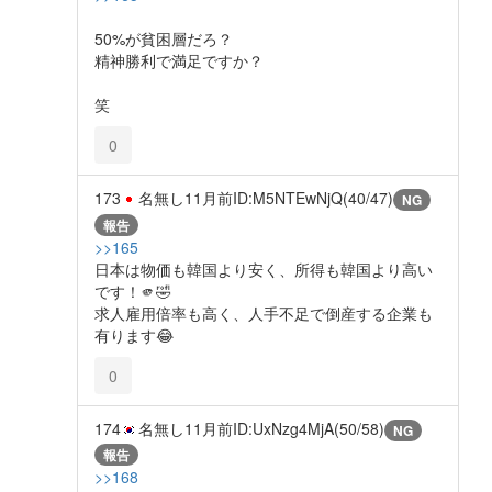
50%が貧困層だろ？
精神勝利で満足ですか？
笑
0
173
名無し
11月前
ID:M5NTEwNjQ(40/47)
NG
報告
>>165
日本は物価も韓国より安く、所得も韓国より高い
です！🫵🤣
求人雇用倍率も高く、人手不足で倒産する企業も
有ります😂
0
174
名無し
11月前
ID:UxNzg4MjA(50/58)
NG
報告
>>168